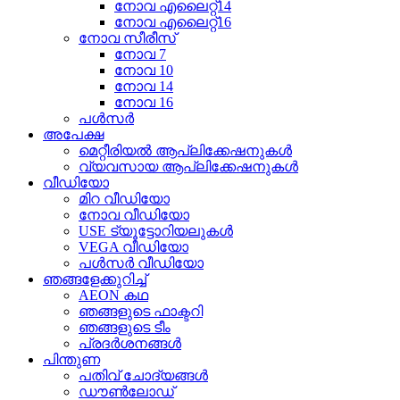
നോവ എലൈറ്റ്14
നോവ എലൈറ്റ്16
നോവ സീരീസ്
നോവ 7
നോവ 10
നോവ 14
നോവ 16
പൾസർ
അപേക്ഷ
മെറ്റീരിയൽ ആപ്ലിക്കേഷനുകൾ
വ്യവസായ ആപ്ലിക്കേഷനുകൾ
വീഡിയോ
മിറ വീഡിയോ
നോവ വീഡിയോ
USE ട്യൂട്ടോറിയലുകൾ
VEGA വീഡിയോ
പൾസർ വീഡിയോ
ഞങ്ങളേക്കുറിച്ച്
AEON കഥ
ഞങ്ങളുടെ ഫാക്ടറി
ഞങ്ങളുടെ ടീം
പ്രദർശനങ്ങൾ
പിന്തുണ
പതിവ് ചോദ്യങ്ങൾ
ഡൗൺലോഡ്