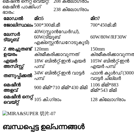
മെഷീൻ നെറ്റ് വെയ്റ്റ്:
208 കിലോഗ്രാം
മെഷീൻ പാക്കിംഗ്
238 കിലോഗ്രാം
ഭാരം:
മോഡൽ
മിറ5
മിറ7
ജോലിസ്ഥലം
500*300മി.മീ
700*450മി.മീ
40W(സ്റ്റാൻഡേർഡ്),
ലേസർ
60W(ട്യൂബ്
60W/80W/RF30W
ട്യൂബ്
എക്സ്റ്റെൻഡറോടുകൂടി)
Z അച്ചുതണ്ട്
120mm
150mm
ഉയരം
ക്രമീകരിക്കാവുന്നത്
ക്രമീകരിക്കാവുന്നത
എയർ
18W ബിൽറ്റ്-ഇൻ എയർ
105W ബിൽറ്റ്-ഇൻ
അസിസ്റ്റ്
പമ്പ്
എയർ പമ്പ്
34W ബിൽറ്റ്-ഇൻ വാട്ടർ
ഫാൻ കൂൾഡ് (3000
തണുപ്പിക്കൽ
പമ്പ്
വാട്ടർ ചില്ലർ
മെഷീൻ
1106 മിമി*883
900 മിമി*710 മിമി*430 മിമി
അളവ്
മിമി*543 മിമി
മെഷീൻ നെറ്റ്
105 കി.ഗ്രാം
128 കിലോഗ്രാം
വെയ്റ്റ്
ബന്ധപ്പെട്ട ഉല്പന്നങ്ങൾ