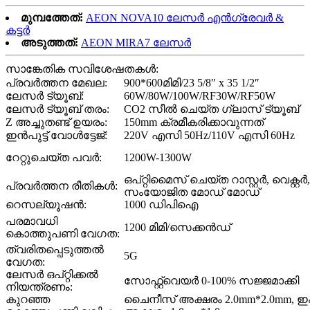
മുമ്പത്തേത്:
AEON NOVA10 ലേസർ എൻഗ്രേവർ &
കട്ടർ
അടുത്തത്:
AEON MIRA7 ലേസർ
സാങ്കേതിക സവിശേഷതകൾ:
പ്രവർത്തന മേഖല:
900*600മിമി/23 5/8″ x 35 1/2″
ലേസർ ട്യൂബ്:
60W/80W/100W/RF30W/RF50W
ലേസർ ട്യൂബ് തരം:
CO2 സീൽ ചെയ്ത ഗ്ലാസ് ട്യൂബ്
Z അച്ചുതണ്ട് ഉയരം:
150mm ക്രമീകരിക്കാവുന്നത്
ഇൻപുട്ട് വോൾട്ടേജ്:
220V എസി 50Hz/110V എസി 60Hz
റേറ്റുചെയ്ത പവർ:
1200W-1300W
ഒപ്റ്റിമൈസ് ചെയ്ത റാസ്റ്റർ, വെക്റ്റർ,
പ്രവർത്തന രീതികൾ:
സംയോജിത മോഡ് മോഡ്
റെസല്യൂഷൻ:
1000 ഡിപിഐ
പരമാവധി
1200 മിമി/സെക്കൻഡ്
കൊത്തുപണി വേഗത:
ത്വരിതപ്പെടുത്തൽ
5G
വേഗത:
ലേസർ ഒപ്റ്റിക്കൽ
സോഫ്റ്റ്‌വെയർ 0-100% സജ്ജമാക്കി
നിയന്ത്രണം:
കുറഞ്ഞ
ചൈനീസ് അക്ഷരം 2.0mm*2.0mm, ഇം