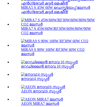
MIRA5 S 45W 60W ഡെസ്ക്ടോപ്പ് ലേസർ
എൻഗ്രേവർ കട്ടർ മെഷീൻ
MIRA7 S 45W/60W/RF30W/60W/80W/90W
CO2 ലേസർ
MIRA9 S 90W 100W RF30W 60W CO2
ലേസർ
റെഡ്‌ലൈൻ നോവ 10 സൂപ്പർ
നോവ14 സൂപ്പർ
AEON നോവ16 സൂപ്പർ
AEON MIRA7 ലേസർ