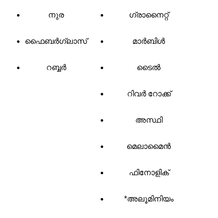
നുര
ഗ്രാനൈറ്റ്
ഫൈബർഗ്ലാസ്
മാർബിൾ
റബ്ബർ
ടൈൽ
റിവർ റോക്ക്
അസ്ഥി
മെലാമൈൻ
ഫിനോളിക്
*അലൂമിനിയം