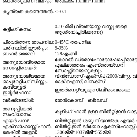
കൊത്തുപണി വലിപ്പം:
അക്ഷരം 1.0mm*1.0mm
കൃത്യത കണ്ടെത്തൽ:
<=0.1
0-10 മിമി (വ്യത്യസ്ത വസ്തുക്കളെ
കട്ടിംഗ് കനം:
ആശ്രയിച്ചിരിക്കുന്നു)
പ്രവർത്തന താപനില:
0-45°C താപനില
പരിസ്ഥിതി ഈർപ്പം:
5-95%
ബഫർ മെമ്മറി:
128എംബി
കോറൽ ഡ്രോ/ഫോട്ടോഷോപ്പ്/ഓട്ട
അനുയോജ്യമായ
എല്ലാത്തരം എംബ്രോയ്ഡറി
സോഫ്റ്റ്‌വെയർ:
സോഫ്റ്റ്‌വെയറുകളും
അനുയോജ്യമായ
വിൻഡോസ് എക്സ്പി/2000/വിസ്റ്റ, വി
ഓപ്പറേറ്റിംഗ് സിസ്റ്റം:
മാക് ഒഎസ്, ലിനക്സ്
കമ്പ്യൂട്ടർ
ഇതർനെറ്റ്/യുഎസ്ബി/വൈഫൈ
ഇന്റർഫേസ്:
വർക്ക്‌ടേബിൾ:
തേൻകോമ്പ് + ബ്ലേഡ്
തണുപ്പിക്കൽ
കൂളിംഗ് ഫാൻ ഉള്ള ബിൽറ്റ്-ഇൻ വാട്
സംവിധാനം:
എയർ പമ്പ്:
ബിൽറ്റ്-ഇൻ ശബ്ദ നിയന്ത്രക എയർ പ
എക്‌സ്‌ഹോസ്റ്റ് ഫാൻ:
ബിൽറ്റ്-ഇൻ ടർബോ എക്‌സ്‌ഹോസ്റ്
മെഷീൻ അളവ്:
1306മിമി*1037മിമി*555മിമി