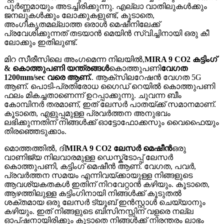
പൂർണ്ണമായും അടച്ചിരിക്കുന്നു. എല്ലാ വാതിലുകൾക്കും
ജനലുകൾക്കും ലോക്കുകളുണ്ട്, കൂടാതെ,
അംഗീകൃതമല്ലാത്ത ഒരാൾ മെഷീനിലേക്ക്
പ്രവേശിക്കുന്നത് തടയാൻ മെയിൻ സ്വിച്ചിനായി ഒരു കീ
ലോക്കും ഇതിലുണ്ട്.
മിറ സീരീസിലെ അംഗമെന്ന നിലയിൽ,
MIRA 9 CO2 കട്ടിംഗ്
& കൊത്തുപണി യന്ത്രങ്ങൾ
കൊത്തുപണി
വേഗത
1200mm/sec വരെ ആണ്.
. ആക്സിലറേഷൻ വേഗത 5G
ആണ്. പൊടി-പ്രതിരോധ ഗൈഡ് റെയിൽ കൊത്തുപണി
ഫലം മികച്ചതാണെന്ന് ഉറപ്പാക്കുന്നു. ചുവന്ന ബീം
കോമ്പിനർ തരമാണ്, ഇത് ലേസർ പാതയ്ക്ക് സമാനമാണ്.
കൂടാതെ, എളുപ്പമുള്ള പ്രവർത്തന അനുഭവം
ലഭിക്കുന്നതിന് നിങ്ങൾക്ക് ഓട്ടോഫോക്കസും വൈഫൈയും
തിരഞ്ഞെടുക്കാം.
മൊത്തത്തിൽ, ദി
MIRA 9 CO2 ലേസർ മെഷീൻ
ഒരു
വാണിജ്യ നിലവാരമുള്ള ഡെസ്ക്ടോപ്പ് ലേസർ
കൊത്തുപണി, കട്ടിംഗ് മെഷീൻ ആണ്. വേഗത, പവർ,
പ്രവർത്തന സമയം എന്നിവയ്‌ക്കായുള്ള നിങ്ങളുടെ
ആവശ്യകതകൾ ഇതിന് നിറവേറ്റാൻ കഴിയും. കൂടാതെ,
ആഴത്തിലുള്ള കട്ടിംഗിനായി നിങ്ങൾക്ക് കൂടുതൽ
ശക്തമായ ഒരു ലേസർ ട്യൂബ് ഇൻസ്റ്റാൾ ചെയ്യാനും
കഴിയും. ഇത് നിങ്ങളുടെ ബിസിനസ്സിന് വളരെ നല്ല
ഓപ്ഷനായിരിക്കും കൂടാതെ നിങ്ങൾക്ക് നിരന്തരം ലാഭം