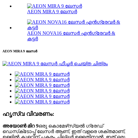
AEON MIRA 9 ലേസർ
AEON NOVA16 ലേസർ എൻഗ്രേവർ &
കട്ടർ
AEON MIRA 9 ലേസർ
ഹൃസ്വ വിവരണം:
അയോൺ മിറ 9
ഒരു കൊമേഴ്‌സ്യൽ ഗ്രേഡ്
ഡെസ്‌ക്‌ടോപ്പ് ലേസർ ആണ്, ഇത് വളരെ ശക്തമാണ്,
ഉള്ളിൽ കൂളറിന് പകരം ചില്ലർ ഉള്ളതിനാൽ, ഇത് ഒരു