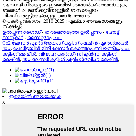
ദയവായി നിങ്ങളുടെ ഇമെയിൽ ഞങ്ങൾക്ക് അയയ്ക്കുക,
ഞങ്ങൾ 24 മണിക്കൂറിനുള്ളിൽ ബന്ധപ്പെടും.
വിലവിവരപ്പട്ടികയ്ക്കുള്ള അന്വേഷണം
©
പകർപ്പവകാശം
- 2010-2025 : എല്ലാ അവകാശങ്ങളും
നിക്ഷിപ്തം.
ഉൽപ്പന്ന ഗൈഡ്
-
തിരഞ്ഞെടുത്ത ഉൽപ്പന്നം
-
ഹോട്ട്
ടാഗുകൾ
-
സൈറ്റ്മാപ്പ്.xml
Co2 ലേസർ എൻഗ്രേവിംഗ് കട്ടിംഗ് മെഷീൻ എൻഗ്രേവർ
40w
,
പോർട്ടബിൾ മിനി ലേസർ കൊത്തുപണി യന്ത്രം
,
Co2
കട്ടിംഗ് മെഷീൻ
,
വിവാഹ കാർഡ് സിഎൻസി കട്ടിംഗ്
മെഷീൻ
,
40w ലേസർ കട്ടിംഗ് എൻഗ്രേവിംഗ് മെഷീൻ
,
ഇമെയിൽ അയയ്ക്കുക
x