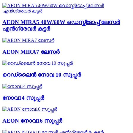
AEON MIRA5 40W/60W ഡെസ്ക്ടോപ്പ് ലേസർ
എൻഗ്രേവർ കട്ടർ
AEON MIRA7 ലേസർ
റെഡ്‌ലൈൻ നോവ 10 സൂപ്പർ
നോവ14 സൂപ്പർ
AEON നോവ16 സൂപ്പർ