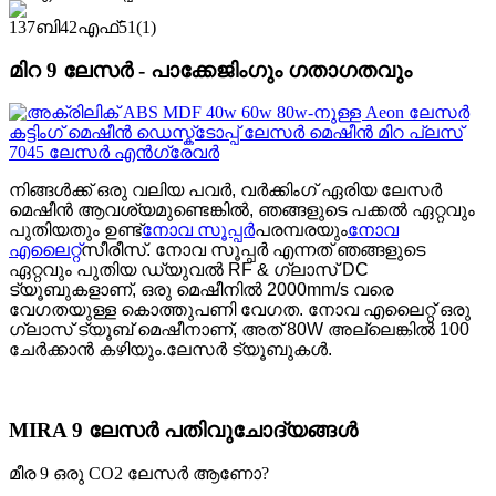
മിറ 9 ലേസർ - പാക്കേജിംഗും ഗതാഗതവും
നിങ്ങൾക്ക് ഒരു വലിയ പവർ, വർക്കിംഗ് ഏരിയ ലേസർ
മെഷീൻ ആവശ്യമുണ്ടെങ്കിൽ, ഞങ്ങളുടെ പക്കൽ ഏറ്റവും
പുതിയതും ഉണ്ട്
നോവ സൂപ്പർ
പരമ്പരയും
നോവ
എലൈറ്റ്
സീരീസ്. നോവ സൂപ്പർ എന്നത് ഞങ്ങളുടെ
ഏറ്റവും പുതിയ ഡ്യുവൽ RF & ഗ്ലാസ് DC
ട്യൂബുകളാണ്, ഒരു മെഷീനിൽ 2000mm/s വരെ
വേഗതയുള്ള കൊത്തുപണി വേഗത. നോവ എലൈറ്റ് ഒരു
ഗ്ലാസ് ട്യൂബ് മെഷീനാണ്, അത് 80W അല്ലെങ്കിൽ 100 ​​
ചേർക്കാൻ കഴിയും.
ലേസർ ട്യൂബുകൾ.
MIRA 9 ലേസർ പതിവുചോദ്യങ്ങൾ
മീര 9 ഒരു CO2 ലേസർ ആണോ?