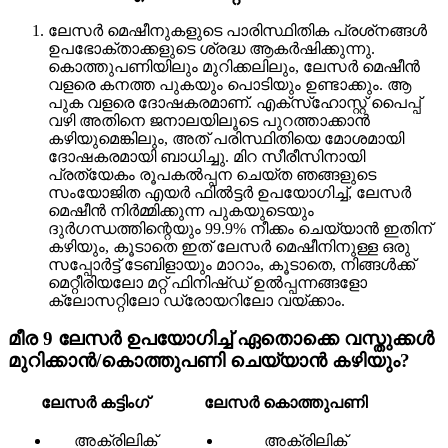
ലേസർ മെഷീനുകളുടെ പാരിസ്ഥിതിക പ്രശ്‌നങ്ങൾ
ഉപഭോക്താക്കളുടെ ശ്രദ്ധ ആകർഷിക്കുന്നു.
കൊത്തുപണിയിലും മുറിക്കലിലും, ലേസർ മെഷീൻ
വളരെ കനത്ത പുകയും പൊടിയും ഉണ്ടാക്കും. ആ
പുക വളരെ ദോഷകരമാണ്. എക്‌സ്‌ഹോസ്റ്റ് പൈപ്പ്
വഴി അതിനെ ജനാലയിലൂടെ പുറത്താക്കാൻ
കഴിയുമെങ്കിലും, അത് പരിസ്ഥിതിയെ മോശമായി
ദോഷകരമായി ബാധിച്ചു. മിറ സീരീസിനായി
പ്രത്യേകം രൂപകൽപ്പന ചെയ്‌ത ഞങ്ങളുടെ
സംയോജിത എയർ ഫിൽട്ടർ ഉപയോഗിച്ച്, ലേസർ
മെഷീൻ നിർമ്മിക്കുന്ന പുകയുടെയും
ദുർഗന്ധത്തിന്റെയും 99.9% നീക്കം ചെയ്യാൻ ഇതിന്
കഴിയും, കൂടാതെ ഇത് ലേസർ മെഷീനിനുള്ള ഒരു
സപ്പോർട്ട് ടേബിളായും മാറാം, കൂടാതെ, നിങ്ങൾക്ക്
മെറ്റീരിയലോ മറ്റ് ഫിനിഷ്ഡ് ഉൽപ്പന്നങ്ങളോ
ക്ലോസറ്റിലോ ഡ്രോയറിലോ വയ്ക്കാം.
മീര 9 ലേസർ ഉപയോഗിച്ച് ഏതൊക്കെ വസ്തുക്കൾ
മുറിക്കാൻ/കൊത്തുപണി ചെയ്യാൻ കഴിയും?
ലേസർ കട്ടിംഗ്
ലേസർ കൊത്തുപണി
അക്രിലിക്
അക്രിലിക്