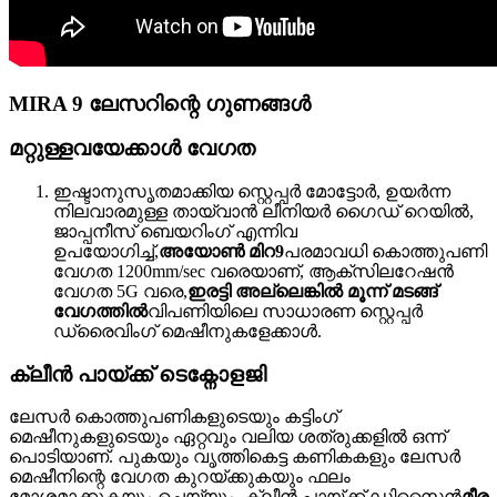
MIRA 9 ലേസറിന്റെ ഗുണങ്ങൾ
മറ്റുള്ളവയേക്കാൾ വേഗത
ഇഷ്ടാനുസൃതമാക്കിയ സ്റ്റെപ്പർ മോട്ടോർ, ഉയർന്ന
നിലവാരമുള്ള തായ്‌വാൻ ലീനിയർ ഗൈഡ് റെയിൽ,
ജാപ്പനീസ് ബെയറിംഗ് എന്നിവ
ഉപയോഗിച്ച്,
അയോൺ മിറ9
പരമാവധി കൊത്തുപണി
വേഗത 1200mm/sec വരെയാണ്, ആക്സിലറേഷൻ
വേഗത 5G വരെ,
ഇരട്ടി അല്ലെങ്കിൽ മൂന്ന് മടങ്ങ്
വേഗത്തിൽ
വിപണിയിലെ സാധാരണ സ്റ്റെപ്പർ
ഡ്രൈവിംഗ് മെഷീനുകളേക്കാൾ.
ക്ലീൻ പായ്ക്ക് ടെക്നോളജി
ലേസർ കൊത്തുപണികളുടെയും കട്ടിംഗ്
മെഷീനുകളുടെയും ഏറ്റവും വലിയ ശത്രുക്കളിൽ ഒന്ന്
പൊടിയാണ്. പുകയും വൃത്തികെട്ട കണികകളും ലേസർ
മെഷീനിന്റെ വേഗത കുറയ്ക്കുകയും ഫലം
മോശമാക്കുകയും ചെയ്യും. ക്ലീൻ പായ്ക്ക് ഡിസൈൻ
മീര