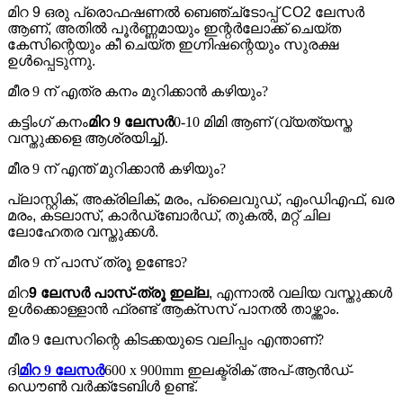
മിറ 9 ഒരു പ്രൊഫഷണൽ ബെഞ്ച്‌ടോപ്പ് CO2 ലേസർ
ആണ്, അതിൽ പൂർണ്ണമായും ഇന്റർലോക്ക് ചെയ്ത
കേസിന്റെയും കീ ചെയ്ത ഇഗ്നിഷന്റെയും സുരക്ഷ
ഉൾപ്പെടുന്നു.
മീര 9 ന് എത്ര കനം മുറിക്കാൻ കഴിയും?
കട്ടിംഗ് കനം
മിറ 9 ലേസർ
0-10 മിമി ആണ് (വ്യത്യസ്ത
വസ്തുക്കളെ ആശ്രയിച്ച്).
മീര 9 ന് എന്ത് മുറിക്കാൻ കഴിയും?
പ്ലാസ്റ്റിക്, അക്രിലിക്, മരം, പ്ലൈവുഡ്, എംഡിഎഫ്, ഖര
മരം, കടലാസ്, കാർഡ്ബോർഡ്, തുകൽ, മറ്റ് ചില
ലോഹേതര വസ്തുക്കൾ.
മീര 9 ന് പാസ് ത്രൂ ഉണ്ടോ?
മിറ
9 ലേസർ
പാസ്-ത്രൂ ഇല്ല
, എന്നാൽ വലിയ വസ്തുക്കൾ
ഉൾക്കൊള്ളാൻ ഫ്രണ്ട് ആക്‌സസ് പാനൽ താഴ്ത്താം.
മീര 9 ലേസറിന്റെ കിടക്കയുടെ വലിപ്പം എന്താണ്?
ദി
മിറ 9 ലേസർ
600 x 900mm ഇലക്ട്രിക് അപ്-ആൻഡ്-
ഡൌൺ വർക്ക്ടേബിൾ ഉണ്ട്.