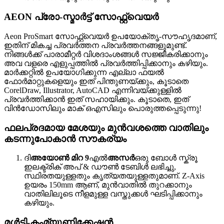
AEON പ്രോ-സ്മാർട്ട് സോഫ്റ്റ്‌വെയർ
Aeon ProSmart സോഫ്റ്റ്‌വെയർ ഉപയോക്തൃ-സൗഹൃദമാണ്,
ഇതിന് മികച്ച പ്രവർത്തന പ്രവർത്തനങ്ങളുമുണ്ട്.
നിങ്ങൾക്ക് പാരാമീറ്റർ വിശദാംശങ്ങൾ സജ്ജീകരിക്കാനും
അവ വളരെ എളുപ്പത്തിൽ പ്രവർത്തിപ്പിക്കാനും കഴിയും.
മാർക്കറ്റിൽ ഉപയോഗിക്കുന്ന എല്ലാ ഫയൽ
ഫോർമാറ്റുകളെയും ഇത് പിന്തുണയ്ക്കും, കൂടാതെ
CorelDraw, Illustrator, AutoCAD എന്നിവയ്ക്കുള്ളിൽ
പ്രവർത്തിക്കാൻ ഇത് സഹായിക്കും. കൂടാതെ, ഇത്
വിൻഡോസിലും മാക് ഒഎസിലും പൊരുത്തപ്പെടുന്നു!
ഫലപ്രദമായ മേശയും മുൻവശത്തെ വാതിലും
കടന്നുപോകാൻ സൗകര്യം
ദി
അയോൺ മിറ 9
എൽ
അസർ
ഒരു ബോൾ സ്ക്രൂ
ഇലക്ട്രിക് അപ് & ഡൗൺ ടേബിൾ ലഭിച്ചു,
സ്ഥിരതയുള്ളതും കൃത്യതയുള്ളതുമാണ്. Z-Axis
ഉയരം 150mm ആണ്, മുൻവാതിൽ തുറക്കാനും
വാതിലിലൂടെ നീളമുള്ള വസ്തുക്കൾ ഘടിപ്പിക്കാനും
കഴിയും.
മൾട്ടി-കംമ്യൂണിക്കേഷൻ