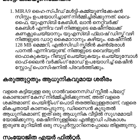
MIRA9 ഹൈ-സ്പീഡ് മൾട്ടി-കമ്മ്യൂണിക്കേഷൻ
സിസ്റ്റം ഉപയോഗിച്ചാണ് നിർമ്മിച്ചിരിക്കുന്നത്. വൈ-
ഫൈ, യുഎസ്ബി കേബിൾ, ലാൻ നെറ്റ്‌വർക്ക്
കേബിൾ എന്നിവ വഴി നിങ്ങളുടെ മെഷീനിലേക്ക്
കണക്റ്റുചെയ്യാനും യുഎസ്ബി ഫ്ലാഷ് ഡിസ്ക് വഴി
നിങ്ങളുടെ ഡാറ്റ കൈമാറാനും കഴിയും. മെഷീനിൽ
128 MB മെമ്മറി, എൽസിഡി സ്ക്രീൻ കൺട്രോൾ
പാനൽ എന്നിവയുണ്ട്. നിങ്ങളുടെ വൈദ്യുതി
ഓഫാകുകയും റീബൂട്ട് ചെയ്യുകയും ചെയ്യുമ്പോൾ
ഓഫ്-ലൈൻ വർക്കിംഗ് മോഡ് ഉപയോഗിച്ച് മെഷീൻ
സ്റ്റോപ്പ് പൊസിഷനിൽ പ്രവർത്തിക്കും.
കരുത്തുറ്റതും ആധുനികവുമായ ശരീരം
വളരെ കട്ടിയുള്ള ഒരു ഗാൽവനൈസ്ഡ് സ്റ്റീൽ പ്ലേറ്റ്
കൊണ്ടാണ് കേസ് നിർമ്മിച്ചിരിക്കുന്നത്, അത് വളരെ
ശക്തമാണ്. പെയിന്റിംഗ് പൊടി തരത്തിലുള്ളതാണ്, വളരെ
മികച്ചതായി കാണപ്പെടുന്നു. ഡിസൈൻ കൂടുതൽ
ആധുനികമാണ്, ഇത് ഒരു ആധുനിക വീട്ടിൽ സുഗമമായി
യോജിക്കുന്നു. മെഷീനിനുള്ളിലെ എൽഇഡി പ്രകാശം
ഇരുണ്ട മുറിയിൽ ഒരു സൂപ്പർസ്റ്റാറിനെപ്പോലെ തിളങ്ങുന്നു.
സംയോജിത എയർ ഫിൽറ്റർ.