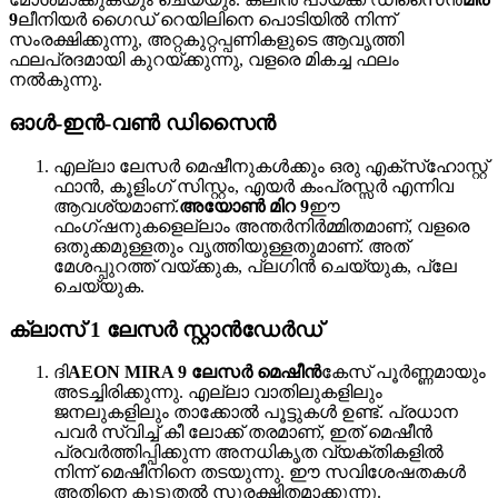
9
ലീനിയർ ഗൈഡ് റെയിലിനെ പൊടിയിൽ നിന്ന്
സംരക്ഷിക്കുന്നു, അറ്റകുറ്റപ്പണികളുടെ ആവൃത്തി
ഫലപ്രദമായി കുറയ്ക്കുന്നു, വളരെ മികച്ച ഫലം
നൽകുന്നു.
ഓൾ-ഇൻ-വൺ ഡിസൈൻ
എല്ലാ ലേസർ മെഷീനുകൾക്കും ഒരു എക്‌സ്‌ഹോസ്റ്റ്
ഫാൻ, കൂളിംഗ് സിസ്റ്റം, എയർ കംപ്രസ്സർ എന്നിവ
ആവശ്യമാണ്.
അയോൺ മിറ 9
ഈ
ഫംഗ്‌ഷനുകളെല്ലാം അന്തർനിർമ്മിതമാണ്, വളരെ
ഒതുക്കമുള്ളതും വൃത്തിയുള്ളതുമാണ്. അത്
മേശപ്പുറത്ത് വയ്ക്കുക, പ്ലഗിൻ ചെയ്യുക, പ്ലേ
ചെയ്യുക.
ക്ലാസ് 1 ലേസർ സ്റ്റാൻഡേർഡ്
ദി
AEON MIRA 9 ലേസർ മെഷീൻ
കേസ് പൂർണ്ണമായും
അടച്ചിരിക്കുന്നു. എല്ലാ വാതിലുകളിലും
ജനലുകളിലും താക്കോൽ പൂട്ടുകൾ ഉണ്ട്. പ്രധാന
പവർ സ്വിച്ച് കീ ലോക്ക് തരമാണ്, ഇത് മെഷീൻ
പ്രവർത്തിപ്പിക്കുന്ന അനധികൃത വ്യക്തികളിൽ
നിന്ന് മെഷീനിനെ തടയുന്നു. ഈ സവിശേഷതകൾ
അതിനെ കൂടുതൽ സുരക്ഷിതമാക്കുന്നു.