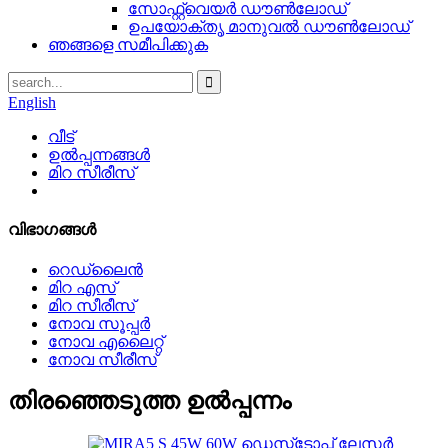
സോഫ്റ്റ്‌വെയർ ഡൗൺലോഡ്
ഉപയോക്തൃ മാനുവൽ ഡൗൺലോഡ്
ഞങ്ങളെ സമീപിക്കുക
English
വീട്
ഉൽപ്പന്നങ്ങൾ
മിറ സീരീസ്
വിഭാഗങ്ങൾ
റെഡ്‌ലൈൻ
മിറ എസ്
മിറ സീരീസ്
നോവ സൂപ്പർ
നോവ എലൈറ്റ്
നോവ സീരീസ്
തിരഞ്ഞെടുത്ത ഉൽപ്പന്നം