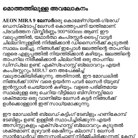
മൊത്തത്തിലുള്ള അവലോകനം
AEON MIRA 9 ലേസർ
ഒരു കൊമേഴ്‌സ്യൽ-ഗ്രേഡ്
ഡെസ്‌ക്‌ടോപ്പ് ലേസർ കൊത്തുപണി യന്ത്രമാണ്.
പ്രവർത്തന വിസ്തീർണ്ണം 900*600mm ആണ്. ഈ
വലുപ്പത്തിൽ, യഥാർത്ഥ കംപ്രസ്സർ-ടൈപ്പ് വാട്ടർ
ചില്ലറിനുള്ളിൽ നിർമ്മിക്കാൻ ഡിസൈനർക്ക് കൂടുതൽ
സ്ഥലം ലഭിച്ചു. നിങ്ങൾക്ക് ഇപ്പോൾ ജലത്തിന്റെ താപനില
വളരെ എളുപ്പത്തിൽ നിയന്ത്രിക്കാൻ കഴിയും. ജലത്തിന്റെ
താപനില നിരീക്ഷിക്കാൻ ചില്ലറിൽ ഒരു താപനില
ഡിസ്പ്ലേ ഉണ്ട്. എക്‌സ്‌ഹോസ്റ്റ് ബ്ലോവറും എയർ
കംപ്രസ്സറും MIRA7 നെ അപേക്ഷിച്ച്
വലുതാക്കിയിരിക്കുന്നു. അതിനാൽ, ഈ മോഡലിൽ
നിങ്ങൾക്ക് 100W വരെ ഉയർന്ന പവർ ലേസർ ട്യൂബ്
ഇൻസ്റ്റാൾ ചെയ്യാൻ കഴിയും. വളരെ പരിമിതമായ
സ്ഥലമുള്ള ഒരു ചെറിയ വീട്ടിലോ ബിസിനസ്സിലോ
ശക്തമായ ഒരു വാണിജ്യ ലേസർ കട്ടർ നിങ്ങൾക്ക്
ഉൾക്കൊള്ളാൻ ഇത് സാധ്യമാക്കുന്നു.
ഈ മോഡലിൽ ബ്ലേഡ്-കട്ടിംഗ് ടേബിളും ഹണികോമ്പ്
ടേബിളും ഉണ്ട്. ഉള്ളിൽ സ്ഥാപിച്ചിരിക്കുന്ന എയർ
അസിസ്റ്റുകളും എക്‌സ്‌ഹോസ്റ്റ് ബ്ലോവറും കൂടുതൽ
ശക്തമാണ്. മുഴുവൻ മെഷീനും ക്ലാസ് 1 ലേസർ
സ്റ്റാൻഡേർഡ് അനുസരിച്ചാണ് നിർമ്മിച്ചിരിക്കുന്നത്. കേസ്