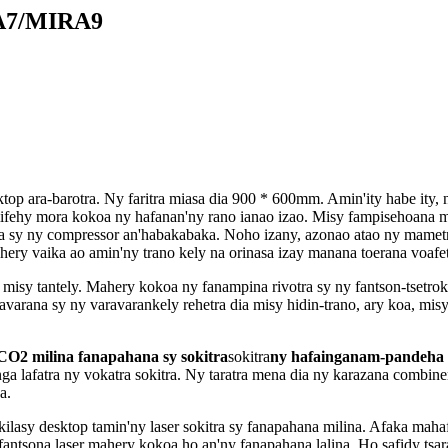
RA7/MIRA9
esktop ara-barotra. Ny faritra miasa dia 900 * 600mm. Amin'ity habe i
mifehy mora kokoa ny hafanan'ny rano ianao izao. Misy fampisehoana 
a sy ny compressor an'habakabaka. Noho izany, azonao atao ny mamet
ery vaika ao amin'ny trano kely na orinasa izay manana toerana voafet
a misy tantely. Mahery kokoa ny fanampina rivotra sy ny fantson-tsetro
avarana sy ny varavarankely rehetra dia misy hidin-trano, ary koa, mis
O2 milina fanapahana sy sokitra
sokitra
ny hafainganam-pandeha 
 lafatra ny vokatra sokitra. Ny taratra mena dia ny karazana combiner,
a.
-kilasy desktop tamin'ny laser sokitra sy fanapahana milina. Afaka ma
antsona laser mahery kokoa ho an'ny fanapahana lalina. Ho safidy tsar