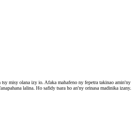
a tsy misy olana izy io. Afaka mahafeno ny fepetra takinao amin'ny
napahana lalina. Ho safidy tsara ho an'ny orinasa madinika izany.