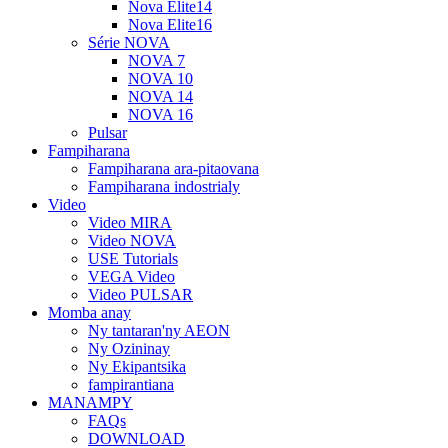
Nova Elite14
Nova Elite16
Série NOVA
NOVA 7
NOVA 10
NOVA 14
NOVA 16
Pulsar
Fampiharana
Fampiharana ara-pitaovana
Fampiharana indostrialy
Video
Video MIRA
Video NOVA
USE Tutorials
VEGA Video
Video PULSAR
Momba anay
Ny tantaran'ny AEON
Ny Ozininay
Ny Ekipantsika
fampirantiana
MANAMPY
FAQs
DOWNLOAD