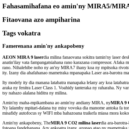
Fahasamihafana eo amin'ny MIRA5/MI
Fitaovana azo ampiharina
Tags vokatra
Famerenana amin'ny ankapobeny
AEON MIRA 9 laser
dia milina fanaovana sokitra tamin'ny laser d
anatin'ilay vata fampangatsiahana rano karazana compressor. Afaka 
rano. Nihalehibe noho ny an'ny MIRA7 ihany koa ny mpitsoka rivotr
ity. Izany dia ahafahanao mametraka mpanapaka Laser ara-barotra mah
Ity modely ity dia manana latabatra manapaka lelany ary koa latabatr
araka ny fenitra Laser Class 1. Voahidy tanteraka ny raharaha. Ny var
tsy nahazo alalana hiditra ny milina.
Amin'ny maha-mpikambana ao amin'ny andiany MIRA, ny
MIRA 9 C
Ny lalamby mpitari-dalana tsy misy vovoka dia manome antoka fa tonga
misafidy autofocus sy WIFI mba hahazoana traikefa miasa mora koko
Amin'ny ankapobeny, The
MIRA 9 CO2 milina laser
dia ara-barotra
fotoana fandehanana. Ary ankoatra izany, azonao atao ny mametraka f