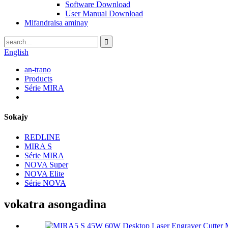
Software Download
User Manual Download
Mifandraisa aminay
English
an-trano
Products
Série MIRA
Sokajy
REDLINE
MIRA S
Série MIRA
NOVA Super
NOVA Elite
Série NOVA
vokatra asongadina