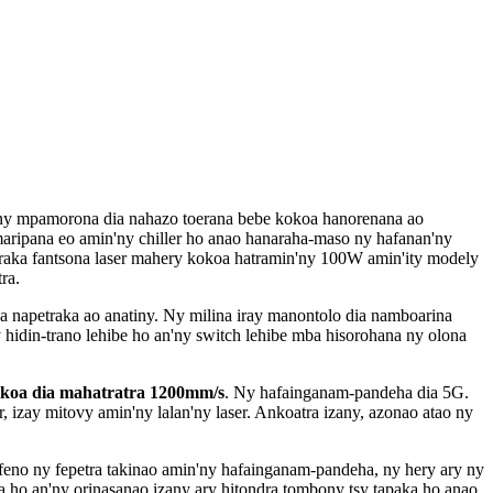
ty, ny mpamorona dia nahazo toerana bebe kokoa hanorenana ao
maripana eo amin'ny chiller ho anao hanaraha-maso ny hafanan'ny
raka fantsona laser mahery kokoa hatramin'ny 100W amin'ity modely
ra.
ka napetraka ao anatiny. Ny milina iray manontolo dia namboarina
y hidin-trano lehibe ho an'ny switch lehibe mba hisorohana ny olona
koa dia mahatratra 1200mm/s
. Ny hafainganam-pandeha dia 5G.
 izay mitovy amin'ny lalan'ny laser. Ankoatra izany, azonao atao ny
hafeno ny fepetra takinao amin'ny hafainganam-pandeha, ny hery ary ny
a ho an'ny orinasanao izany ary hitondra tombony tsy tapaka ho anao.