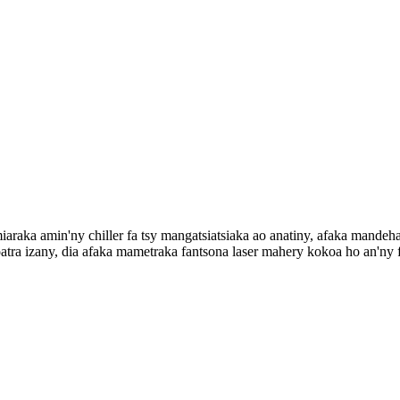
miaraka amin'ny chiller fa tsy mangatsiatsiaka ao anatiny, afaka mandeh
ra izany, dia afaka mametraka fantsona laser mahery kokoa ho an'ny fa