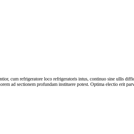
r, cum refrigeratore loco refrigeratoris intus, continuo sine ullis difficul
tiorem ad sectionem profundam instituere potest. Optima electio erit parv