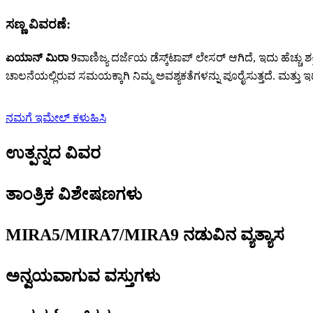
ಸಣ್ಣ ವಿವರಣೆ:
ಏಯಾನ್ ಮಿರಾ 9
ವಾಣಿಜ್ಯ ದರ್ಜೆಯ ಡೆಸ್ಕ್‌ಟಾಪ್ ಲೇಸರ್ ಆಗಿದೆ, ಇದು ಹೆಚ್ಚ
ಚಾಲನೆಯಲ್ಲಿರುವ ಸಮಯಕ್ಕಾಗಿ ನಿಮ್ಮ ಅವಶ್ಯಕತೆಗಳನ್ನು ಪೂರೈಸುತ್ತದೆ. ಮತ್ತು ಇದ
ನಮಗೆ ಇಮೇಲ್ ಕಳುಹಿಸಿ
ಉತ್ಪನ್ನದ ವಿವರ
ತಾಂತ್ರಿಕ ವಿಶೇಷಣಗಳು
MIRA5/MIRA7/MIRA9 ನಡುವಿನ ವ್ಯತ್ಯಾಸ
ಅನ್ವಯವಾಗುವ ವಸ್ತುಗಳು