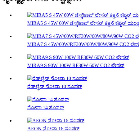
MIRA5 S 45W 60W ಡೆಸ್ಕ್‌ಟಾಪ್ ಲೇಸರ್ ಕೆತ್ತನೆ ಕಟ್ಟರ್ ಯಂತ್
MIRA7 S 45W/60W/RF30W/60W/80W/90W CO2 ಲೇಸ
MIRA9 S 90W 100W RF30W 60W CO2 ಲೇಸರ್
ರೆಡ್‌ಲೈನ್ ನೋವಾ 10 ಸೂಪರ್
ನೋವಾ 14 ಸೂಪರ್
AEON ನೋವಾ 16 ಸೂಪರ್