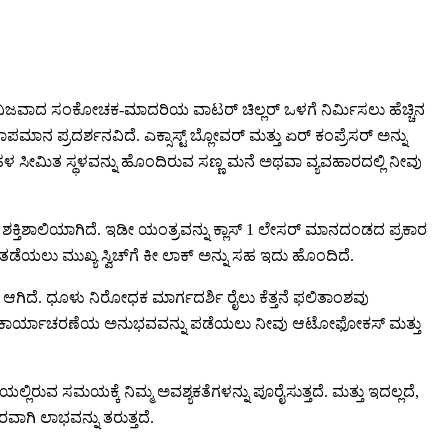
ಸಕರು ನಿಜವಾದ ಸಂಕೋಚಕ-ಮಾದರಿಯ ವಾಟರ್ ಚಿಲ್ಲರ್ ಒಳಗೆ ನಿರ್ಮಿಸಲು ಹೆಚ್ಚಿನ
ಾನ ಪ್ರದರ್ಶನವಿದೆ. ಎಕ್ಸಾಸ್ಟ್ ಬ್ಲೋವರ್ ಮತ್ತು ಏರ್ ಕಂಪ್ರೆಸರ್ ಅನ್ನು
ಬಹಳ ಸೀಮಿತ ಸ್ಥಳವನ್ನು ಹೊಂದಿರುವ ಸಣ್ಣ ಮನೆ ಅಥವಾ ವ್ಯವಹಾರದಲ್ಲಿ ನೀವು
ು ಶಕ್ತಿಶಾಲಿಯಾಗಿದೆ. ಇಡೀ ಯಂತ್ರವನ್ನು ಕ್ಲಾಸ್ 1 ಲೇಸರ್ ಮಾನದಂಡದ ಪ್ರಕಾರ
ನು ತಡೆಯಲು ಮುಖ್ಯ ಸ್ವಿಚ್‌ಗೆ ಕೀ ಲಾಕ್ ಅನ್ನು ಸಹ ಇದು ಹೊಂದಿದೆ.
ಗಿದೆ. ಧೂಳು ನಿರೋಧಕ ಮಾರ್ಗದರ್ಶಿ ರೈಲು ಕೆತ್ತನೆ ಫಲಿತಾಂಶವು
ಲಭವಾದ ಕಾರ್ಯಾಚರಣೆಯ ಅನುಭವವನ್ನು ಪಡೆಯಲು ನೀವು ಆಟೋಫೋಕಸ್ ಮತ್ತು
ೆಯಲ್ಲಿರುವ ಸಮಯಕ್ಕೆ ನಿಮ್ಮ ಅವಶ್ಯಕತೆಗಳನ್ನು ಪೂರೈಸುತ್ತದೆ. ಮತ್ತು ಇದಲ್ಲದೆ,
ರವಾಗಿ ಲಾಭವನ್ನು ತರುತ್ತದೆ.