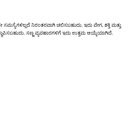
ೇ ಸಮಸ್ಯೆಗಳಿಲ್ಲದೆ ನಿರಂತರವಾಗಿ ಚಲಿಸಬಹುದು. ಇದು ವೇಗ, ಶಕ್ತಿ ಮತ್ತು
ನು ಸ್ಥಾಪಿಸಬಹುದು. ಸಣ್ಣ ವ್ಯವಹಾರಗಳಿಗೆ ಇದು ಉತ್ತಮ ಆಯ್ಕೆಯಾಗಿದೆ.