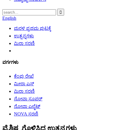
English
ಮರಳಿ ಪ್ರಥಮ ಪುಟಕ್ಕೆ
ಉತ್ಪನ್ನಗಳು
ಮಿರಾ ಸರಣಿ
ವರ್ಗಗಳು
ಕೆಂಪು ರೇಖೆ
ಮೀರಾ ಎಸ್
ಮಿರಾ ಸರಣಿ
ನೋವಾ ಸೂಪರ್
ನೋವಾ ಎಲೈಟ್
NOVA ಸರಣಿ
ವೈಶಿಷ್ಟ್ಯಗೊಳಿಸಿದ ಉತ್ಪನ್ನಗಳು