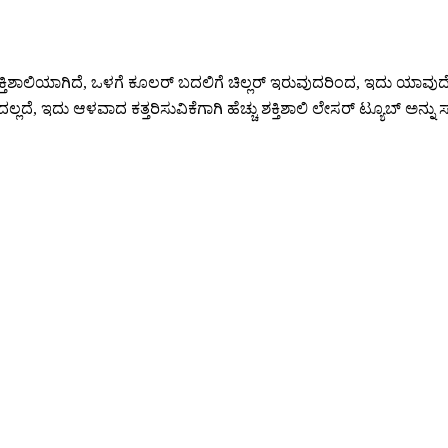
ು ಶಕ್ತಿಶಾಲಿಯಾಗಿದೆ, ಒಳಗೆ ಕೂಲರ್ ಬದಲಿಗೆ ಚಿಲ್ಲರ್ ಇರುವುದರಿಂದ, ಇದು ಯಾವುದ
ಲ್ಲದೆ, ಇದು ಆಳವಾದ ಕತ್ತರಿಸುವಿಕೆಗಾಗಿ ಹೆಚ್ಚು ಶಕ್ತಿಶಾಲಿ ಲೇಸರ್ ಟ್ಯೂಬ್ ಅನ್