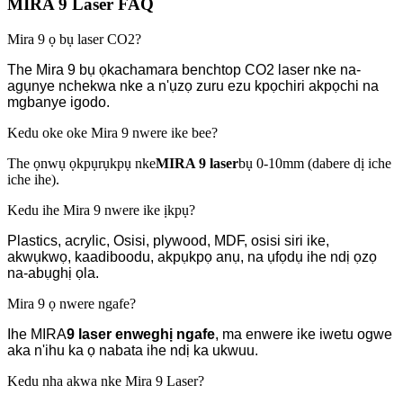
MIRA 9 Laser FAQ
Mira 9 ọ bụ laser CO2?
The Mira 9 bụ ọkachamara benchtop CO2 laser nke na-
agụnye nchekwa nke a n'ụzọ zuru ezu kpọchiri akpọchi na
mgbanye igodo.
Kedu oke oke Mira 9 nwere ike bee?
The ọnwụ ọkpụrụkpụ nke
MIRA 9 laser
bụ 0-10mm (dabere dị iche
iche ihe).
Kedu ihe Mira 9 nwere ike ịkpụ?
Plastics, acrylic, Osisi, plywood, MDF, osisi siri ike,
akwụkwọ, kaadiboodu, akpụkpọ anụ, na ụfọdụ ihe ndị ọzọ
na-abụghị ọla.
Mira 9 ọ nwere ngafe?
Ihe MIRA
9 laser
enweghị ngafe
, ma enwere ike iwetu ogwe
aka n'ihu ka ọ nabata ihe ndị ka ukwuu.
Kedu nha akwa nke Mira 9 Laser?