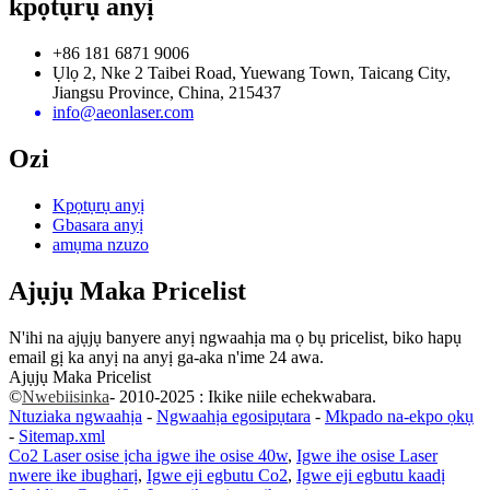
kpọtụrụ anyị
+86 181 6871 9006
Ụlọ 2, Nke 2 Taibei Road, Yuewang Town, Taicang City,
Jiangsu Province, China, 215437
info@aeonlaser.com
Ozi
Kpọtụrụ anyị
Gbasara anyị
amụma nzuzo
Ajụjụ Maka Pricelist
N'ihi na ajụjụ banyere anyị ngwaahịa ma ọ bụ pricelist, biko hapụ
email gị ka anyị na anyị ga-aka n'ime 24 awa.
Ajụjụ Maka Pricelist
©
Nwebiisinka
- 2010-2025 : Ikike niile echekwabara.
Ntuziaka ngwaahịa
-
Ngwaahịa egosipụtara
-
Mkpado na-ekpo ọkụ
-
Sitemap.xml
Co2 Laser osise ịcha igwe ihe osise 40w
,
Igwe ihe osise Laser
nwere ike ibugharị
,
Igwe eji egbutu Co2
,
Igwe eji egbutu kaadị