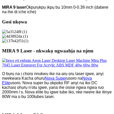
MIRA 9 laser
Ọkpụrụkpụ ịkpụ bụ 10mm 0-0.39 inch (dabere
na ihe dị iche iche)
Gosi nkọwa
MIRA 9 Laser - nkwakọ ngwaahịa na njem
Ọ bụrụ na ị chọrọ nnukwu ike na-arụ ọrụ laser igwe, anyị
nwekwara Kacha ọhụrụ
Nova Super
usoro na
Nova
Elite
usoro. Nova super bụ ọkpọkọ RF anyị na iko DC
kachasị ọhụrụ n'otu igwe, yana ihe osise ngwa ngwa ruo
2000mm / s. Nova elite bụ igwe tube iko, nke nwere ike itinye
80W ma ọ bụ 100
tubes laser.