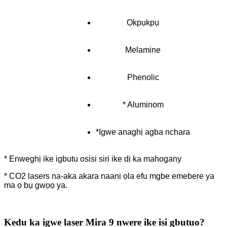
Ọkpụkpụ
Melamine
Phenolic
* Aluminom
*Igwe anaghị agba nchara
* Enweghị ike igbutu osisi siri ike dị ka mahogany
* CO2 lasers na-aka akara naanị ọla efu mgbe emebere ya
ma ọ bụ gwọọ ya.
Kedu ka igwe laser Mira 9 nwere ike isi gbutuo?