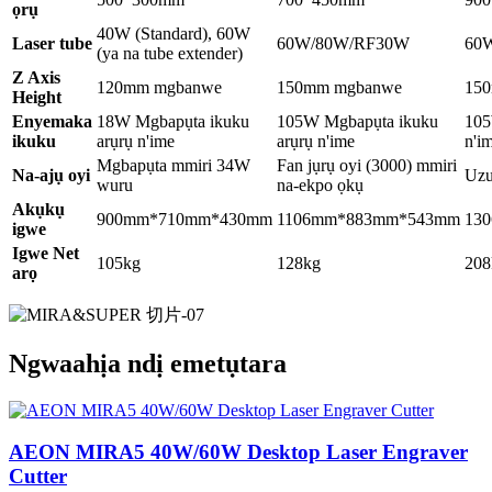
ọrụ
40W (Standard), 60W
Laser tube
60W/80W/RF30W
60
(ya na tube extender)
Z Axis
120mm mgbanwe
150mm mgbanwe
15
Height
Enyemaka
18W Mgbapụta ikuku
105W Mgbapụta ikuku
105
ikuku
arụrụ n'ime
arụrụ n'ime
n'i
Mgbapụta mmiri 34W
Fan jụrụ oyi (3000) mmiri
Na-ajụ oyi
Uzu
wuru
na-ekpo ọkụ
Akụkụ
900mm*710mm*430mm
1106mm*883mm*543mm
13
igwe
Igwe Net
105kg
128kg
208
arọ
Ngwaahịa ndị emetụtara
AEON MIRA5 40W/60W Desktop Laser Engraver
Cutter