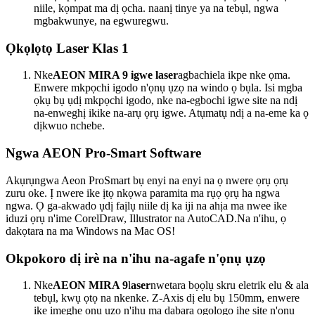
niile, kọmpat ma dị ọcha. naanị tinye ya na tebụl, ngwa
mgbakwunye, na egwuregwu.
Ọkọlọtọ Laser Klas 1
Nke
AEON MIRA 9 igwe laser
agbachiela ikpe nke ọma.
Enwere mkpọchi igodo n'ọnụ ụzọ na windo ọ bụla. Isi mgba
ọkụ bụ ụdị mkpọchi igodo, nke na-egbochi igwe site na ndị
na-enweghị ikike na-arụ ọrụ igwe. Atụmatụ ndị a na-eme ka ọ
dịkwuo nchebe.
Ngwa AEON Pro-Smart Software
Akụrụngwa Aeon ProSmart bụ enyi na enyi na ọ nwere ọrụ ọrụ
zuru oke. Ị nwere ike ịtọ nkọwa paramita ma rụọ ọrụ ha ngwa
ngwa. Ọ ga-akwado ụdị faịlụ niile dị ka iji na ahịa ma nwee ike
iduzi ọrụ n'ime CorelDraw, Illustrator na AutoCAD.Na n'ihu, ọ
dakọtara na ma Windows na Mac OS!
Okpokoro dị irè na n'ihu na-agafe n'ọnụ ụzọ
Nke
AEON MIRA 9
l
aser
nwetara bọọlụ skru eletrik elu & ala
tebụl, kwụ ọtọ na nkenke. Z-Axis dị elu bụ 150mm, enwere
ike imeghe ọnụ ụzọ n'ihu ma dabara ogologo ihe site n'ọnụ