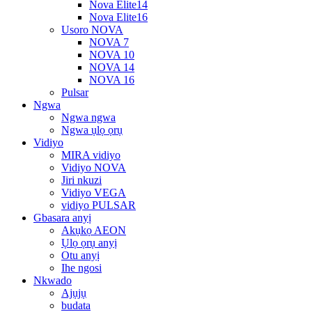
Nova Elite14
Nova Elite16
Usoro NOVA
NOVA 7
NOVA 10
NOVA 14
NOVA 16
Pulsar
Ngwa
Ngwa ngwa
Ngwa ụlọ ọrụ
Vidiyo
MIRA vidiyo
Vidiyo NOVA
Jiri nkuzi
Vidiyo VEGA
vidiyo PULSAR
Gbasara anyị
Akụkọ AEON
Ụlọ ọrụ anyị
Otu anyị
Ihe ngosi
Nkwado
Ajụjụ
budata