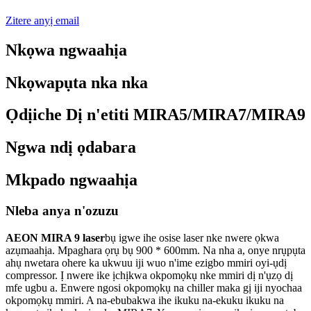
Zitere anyị email
Nkọwa ngwaahịa
Nkọwapụta nka nka
Ọdịiche Dị n'etiti MIRA5/MIRA7/MIRA9
Ngwa ndị ọdabara
Mkpado ngwaahịa
Nleba anya n'ozuzu
AEON MIRA 9 laser
bụ igwe ihe osise laser nke nwere ọkwa
azụmaahịa. Mpaghara ọrụ bụ 900 * 600mm. Na nha a, onye nrụpụta
ahụ nwetara ohere ka ukwuu iji wuo n'ime ezigbo mmiri oyi-ụdị
compressor. Ị nwere ike ịchịkwa okpomọkụ nke mmiri dị n'ụzọ dị
mfe ugbu a. Enwere ngosi okpomọkụ na chiller maka gị iji nyochaa
okpomọkụ mmiri. A na-ebubakwa ihe ikuku na-ekuku ikuku na