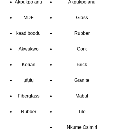
Akpụkpọ anụ
Akpụkpọ anụ
MDF
Glass
kaadiboodu
Rubber
Akwụkwọ
Cork
Korian
Brick
ụfụfụ
Granite
Fiberglass
Mabul
Rubber
Tile
Nkume Osimiri