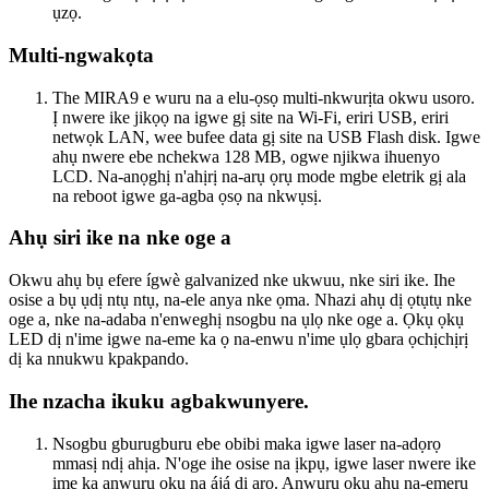
ụzọ.
Multi-ngwakọta
The MIRA9 e wuru na a elu-ọsọ multi-nkwurịta okwu usoro.
Ị nwere ike jikọọ na igwe gị site na Wi-Fi, eriri USB, eriri
netwọk LAN, wee bufee data gị site na USB Flash disk. Igwe
ahụ nwere ebe nchekwa 128 MB, ogwe njikwa ihuenyo
LCD. Na-anọghị n'ahịrị na-arụ ọrụ mode mgbe eletrik gị ala
na reboot igwe ga-agba ọsọ na nkwụsị.
Ahụ siri ike na nke oge a
Okwu ahụ bụ efere ígwè galvanized nke ukwuu, nke siri ike. Ihe
osise a bụ ụdị ntụ ntụ, na-ele anya nke ọma. Nhazi ahụ dị ọtụtụ nke
oge a, nke na-adaba n'enweghị nsogbu na ụlọ nke oge a. Ọkụ ọkụ
LED dị n'ime igwe na-eme ka ọ na-enwu n'ime ụlọ gbara ọchịchịrị
dị ka nnukwu kpakpando.
Ihe nzacha ikuku agbakwunyere.
Nsogbu gburugburu ebe obibi maka igwe laser na-adọrọ
mmasị ndị ahịa. N'oge ihe osise na ịkpụ, igwe laser nwere ike
ime ka anwụrụ ọkụ na ájá dị arọ. Anwụrụ ọkụ ahụ na-emerụ