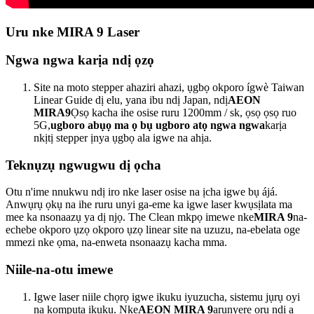
Uru nke MIRA 9 Laser
Ngwa ngwa karịa ndị ọzọ
Site na moto stepper ahaziri ahazi, ụgbọ okporo ígwè Taiwan
Linear Guide dị elu, yana ibu ndị Japan, ndị
AEON
MIRA9
Ọsọ kacha ihe osise ruru 1200mm / sk, ọsọ ọsọ ruo
5G,
ugboro abụọ ma ọ bụ ugboro atọ ngwa ngwa
karịa
nkịtị stepper ịnya ụgbọ ala igwe na ahịa.
Teknụzụ ngwugwu dị ọcha
Otu n'ime nnukwu ndị iro nke laser osise na ịcha igwe bụ ájá.
Anwụrụ ọkụ na ihe ruru unyi ga-eme ka igwe laser kwụsịlata ma
mee ka nsonaazụ ya dị njọ. The Clean mkpọ imewe nke
MIRA 9
na-
echebe okporo ụzọ okporo ụzọ linear site na uzuzu, na-ebelata oge
mmezi nke ọma, na-enweta nsonaazụ kacha mma.
Niile-na-otu imewe
Igwe laser niile chọrọ igwe ikuku iyuzucha, sistemu jụrụ oyi
na kọmpụta ikuku. Nke
AEON MIRA 9
arụnyere ọrụ ndị a