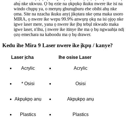
ahụ́ nke ukwuu. Ọ bụ ezie na ọkpọkọ ikuku nwere ike isi na
windo chụpụ ya, o merụrụ gburugburu ebe obibi ahụ nke
ọma. Site na nzacha ikuku anyị jikọtara nke ọma maka usoro
MIRA, ọ nwere ike wepu 99.9% anwụrụ ọkụ na isi ọjọọ nke
igwe laser mere, yana ọ nwere ike ịbụ tebụl nkwado maka
igwe laser, n'ihu, ị nwere ike itinye ihe ma ọ bụ ngwaahịa ndị
ọzọ emechara na kaboodu ma ọ bụ drawer.
Kedu ihe Mira 9 Laser nwere ike ịkpụ / kanye?
Laser ịcha
Ihe osise Laser
Acrylic
Acrylic
* Osisi
Osisi
Akpụkpọ anụ
Akpụkpọ anụ
Plastics
Plastics