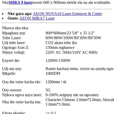
Nke
MIRA 9 laser
nwere 600 x 900mm eletrik elu na ala worktable.
Nke gara aga:
AEON NOVA10 Laser Engraver & Cutter
Osote:
AEON MIRA7 Laser
Nkọwa nka nka:
Mpaghara ọrụ:
900*600mm/23 5/8" x 35 1/2"
Tube Laser:
60W/80W/100W/RF30W/RF50W
Ụdị tube laser:
CO2 akara tube iko
Ogologo Axis Z:
150mm mgbanwe
Ntinye voltaji:
220V AC 50Hz/110V AC 60Hz
Enyere ike
1200W-1300W
Ụdị arụ ọrụ:
Raster kachasị mma, vector na ọnọdụ ngw
Mkpebi:
1000DPI
Ọsọ ihe osise kacha elu:
1200mm / sk
Ọsọ osooso:
5G
Njikwa ngwa anya laser:
0-100% setịpụrụ site na ngwanrọ
Character Chinese 2.0mm*2.0mm, Akwụk
Nha ihe osise kacha nta:
1.0mm*1.0mm
Ịchọta nkenke:
<= 0.1