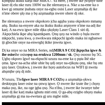
kọmpụta ikuku karịa nke MIRA7. Ya mere, ị nwere ike ịwụnye tube
laser dị elu nke ruru 100W na ihe nlereanya a. Nke a na-eme ka o
kwe gị omume ịnabata onye na-egbu osisi Laser azụmahịa dị ike
n'ime obere ụlọ ma ọ bụ azụmaahịa nwere ohere dị oke.
Ihe nlereanya a nwere okpokoro ịcha agụba yana okpokoro mmanụ
aṅụ. Ikuku na-enyere aka na ikuku ikuku arụnyere n'ime na-adị ike
karị. A na-ewu igwe niile dịka ọkọlọtọ Laser Class 1 siri dị.
Akpọchiela ikpe ahụ kpamkpam. Ọnụ ụzọ na windo ọ bụla nwere
mkpọchi, yana kwa, ọ nwekwara mkpọchi igodo maka isi ngbanwe
iji gbochie onye na-enweghị ikike ịnweta igwe.
Dị ka onye so na MIRA Series, ndị
MIRA 9 CO2 ịkpụcha igwe &
ihe osise
ihe osise
ọsọ na-erukwa 1200mm / sk
. Ọsọ osooso bụ 5G.
Ụgbọ okporo ígwè na-ekpuchi uzuzu na-eme ka ọ pụta ìhè nke
ọma. Igwe na-acha uhie uhie bụ ụdị onye na-ejikọta ọnụ, nke bụ otu
ụzọ laser. Ọzọkwa, ị nwere ike họrọ autofocus na WIFI iji nweta
ahụmịhe ọrụ dị mfe.
N'ozuzu, The
Igwe laser MIRA 9 CO2
bụ a azụmahịa-ọkwa
desktọọpụ laser osise na ọnwụ igwe. Ọ nwere ike izute ihe ị chọrọ
maka ọsọ, ike, na oge ịgba ọsọ. Na n'ihu, ị nwere ike iwunye tube
laser dị ike karị maka igbutu miri emi. Ọ ga-abụ ezigbo nhọrọ maka
azụmahịa gị ma na-ewetara gị uru mgbe niile.