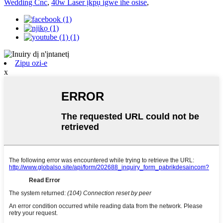
Wedding Cnc
,
40w Laser ịkpụ igwe ihe osise
,
Zipu ozi-e
x