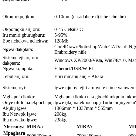
Ọkpụrụkpụ ịkpụ:
0-10mm (na-adabere dị iche iche ihe)
Okpomọkụ arụ ọrụ:
0-45 Celsius C
Iru mmiri gburugburu:
5-95%
Ebe nchekwa nchekwa:
128Mb
CorelDraw/Photoshop/AutoCAD/Ụdị Ng
Ngwa dakọtara:
Embroidery niile
Sistemu eji arụ ọrụ
Windows XP/2000/Vista, Win7/8//10, Ma
dakọtara:
Ngwa kọmputa:
Ethernet/USB/WIFI
Tebụl arụ ọrụ:
Eriri mmanụ aṅụ + Akara
Sistemụ oyi:
Igwe nju oyi ejiri arụnyere n'ime ya nwere
Mgbapụta ikuku:
Mgbapụta ikuku na-egbochi mkpọtụ mkpọ
Onye ofufe na-ekpochapụ:
Igwe ọkụ na-ekpochapụ Turbo arụnyere n
Akụkụ igwe:
1306mm * 1037mm * 555mm
Ibu Netwọk Igwe:
208kg
Ibu nkwakọ igwe:
238kg
Nlereanya
MIRA5
MIRA7
MI
Mpaghara
500*300mm
700*450mm
90