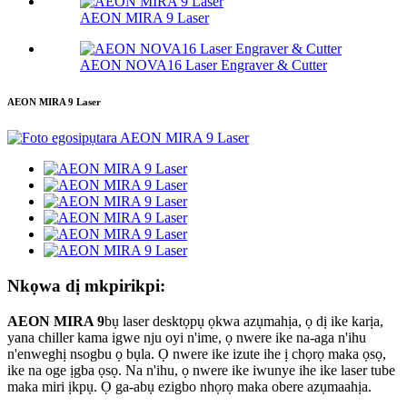
AEON MIRA 9 Laser
AEON NOVA16 Laser Engraver & Cutter
AEON MIRA 9 Laser
Nkọwa dị mkpirikpi:
AEON MIRA 9
bụ laser desktọpụ ọkwa azụmahịa, ọ dị ike karịa,
yana chiller kama igwe nju oyi n'ime, ọ nwere ike na-aga n'ihu
n'enweghị nsogbu ọ bụla. Ọ nwere ike izute ihe ị chọrọ maka ọsọ,
ike na oge ịgba ọsọ. Na n'ihu, ọ nwere ike iwunye ihe ike laser tube
maka miri ịkpụ. Ọ ga-abụ ezigbo nhọrọ maka obere azụmaahịa.