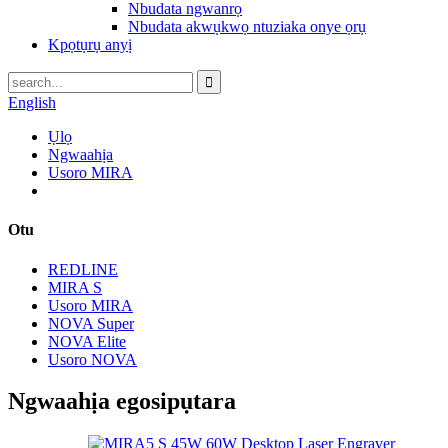
Nbudata ngwanrọ
Nbudata akwụkwọ ntuziaka onye ọrụ
Kpọtụrụ anyị
English
Ụlọ
Ngwaahịa
Usoro MIRA
Otu
REDLINE
MIRA S
Usoro MIRA
NOVA Super
NOVA Elite
Usoro NOVA
Ngwaahịa egosipụtara