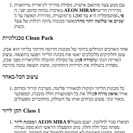
עם מנוע צעד מותאם אישית, מסילת מדריך ליניארית טייוואנית
מהירות חריטה
AEON MIRA9
באיכות גבוהה ומיסב יפני, ה-
פי
מקסימלית היא עד 1200 מ"מ/שנייה, מהירות תאוצה עד 5G,
שניים או שלושה יותר מהר
מאשר מכונות נהיגה רגילות של צעד
בשוק.
טכנולוגיית Clean Pack
אחד האויבים הגדולים ביותר של מכונות חריטה וחיתוך בלייזר הוא אבק.
עשן וחלקיקים מלוכלכים יאטו את מכונת הלייזר ויפגעו בתוצאה. עיצוב
האריזה הנקי של
מירה 9
מגן על מסילת ההובלה הליניארית מפני אבק,
מפחית ביעילות את תדירות התחזוקה, ומשיג תוצאה טובה בהרבה.
עיצוב הכל-באחד
כל מכונות הלייזר זקוקות למאוורר פליטה, מערכת קירור ומדחס
אוויר.
איאון מירה 9
כולל את כל הפונקציות הללו מובנות, קומפקטי
מאוד ונקי. פשוט מניחים אותו על השולחן, מתחברים ומפעילים.
תקן לייזר Class 1
המארז סגור לחלוטין. ישנם מנעולי
מכונת לייזר AEON MIRA 9
ה
מפתח בכל דלת וחלון. מתג ההפעלה הראשי הוא מסוג נעילת
מפתח, המונע מאנשים לא מורשים להפעיל את המכונה. תכונות