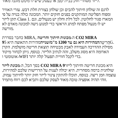
לייזר מסחרי חזק בבית קטן או בעסק שיש לו מקום מוגבל מאוד.
לדגם זה שולחן חיתוך להבים וכן שולחן בצורת חלת דבש. עזרי האוויר
ומפוח הפליטה המותקנים בפנים חזקים יותר. המכונה כולה בנויה על פי
תקן לייזר Class 1. המארז סגור לחלוטין. לכל דלת וחלון יש מנעולים, וגם
יש לו מנעול מפתח למתג הראשי כדי למנוע גישה למכונה מאדם לא
מורשה.
כחבר בסדרת MIRA, ה-
מכונות חיתוך וחריטה CO2 MIRA
חֲרִיטָה
המהירות היא גם עד 1200 מ"מ/שנייה
מהירות התאוצה היא 5G.
9
מסילת ההדרכה העמידה לאבק מבטיחה תוצאת חריטה מושלמת. הקרן
האדומה היא מסוג משלב, זהה לנתיב הלייזר. בנוסף, ניתן לבחור מיקוד
אוטומטי ו-WIFI כדי לקבל חוויית תפעול קלה יותר.
היא מכונת חריטה וחיתוך לייזר
מכונת לייזר CO2 MIRA 9
בסך הכל, ה-
שולחנית ברמה מסחרית. היא יכולה לענות על הדרישות שלכם למהירות,
עוצמה וזמן ריצה. בנוסף, תוכלו להתקין צינור לייזר חזק יותר לחיתוך עמוק.
זוהי תהיה אופציה טובה מאוד לעסק שלכם ותביא לכם רווח מתמיד.