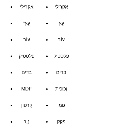
אַקרִילִי
אַקרִילִי
עֵץ
*עֵץ
עוֹר
עוֹר
פלסטיק
פלסטיק
בדים
בדים
זְכוּכִית
MDF
גוּמִי
קַרטוֹן
פְּקָק
נְיָר