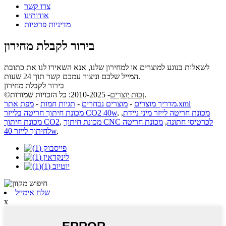
צרו קשר
אודותינו
מדיניות פרטיות
בירור לקבלת מחירון
לשאלות בנוגע למוצרים או למחירון שלנו, אנא השאירו לנו את כתובת
המייל שלכם וניצור עמכם קשר תוך 24 שעות.
בירור לקבלת מחירון
- 2010-2025: כל הזכויות שמורות.
זְכוּת יְוֹצרִים
©
מפת אתר.xml
מדריך מוצרים
-
מוצרים נבחרים
-
תגיות חמות
-
מכונת חריטה לייזר מיני ניידת
,
,
מכונת חיתוך חריטה בלייזר CO2 40w
מכונת חיתוך CNC לכרטיסי חתונה
,
מכונת חריטה
,
מכונת חיתוך CO2
,
לחיתוך לייזר 40w
שלח אימייל
x