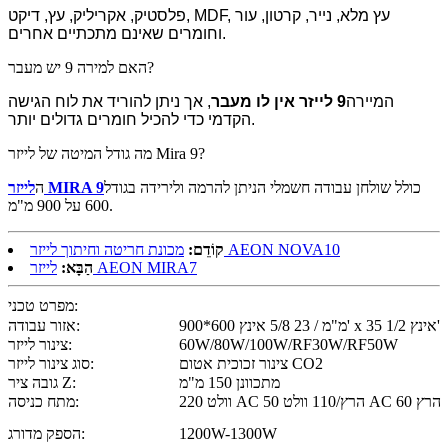
פלסטיק, אקריליק, עץ, דיקט, MDF, עץ מלא, נייר, קרטון, עור
וחומרים שאינם מתכתיים אחרים.
האם למירה 9 יש מעבר?
המיירה
9 לייזר
אין לו מעבר
, אך ניתן להוריד את לוח הגישה
הקדמי כדי להכיל חומרים גדולים יותר.
מה גודל המיטה של ​​לייזר Mira 9?
כולל שולחן עבודה חשמלי הניתן להרמה ולירידה בגודל
לייזר MIRA 9
ה
600 על 900 מ"מ.
מכונת חריטה וחיתוך לייזר AEON NOVA10
קוֹדֵם:
לייזר AEON MIRA7
הַבָּא:
מפרט טכני:
900*600 מ"מ / 23 5/8 אינץ' x 35 1/2 אינץ'
אזור עבודה:
60W/80W/100W/RF30W/RF50W
צינור לייזר:
צינור זכוכית אטום CO2
סוג צינור לייזר:
מתכוונן 150 מ"מ
גובה ציר Z:
220 וולט AC 50 הרץ/110 וולט AC 60 הרץ
מתח כניסה:
1200W-1300W
הספק מדורג: