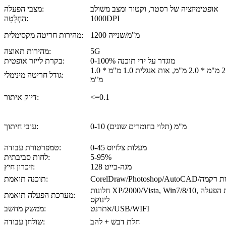
אופטימיזציה של רסטר, וקטור ומצב משולב
מצבי הפעלה:
1000DPI
הַחְלָטָה:
1200 מ"מ/שנייה
מהירות חריטה מקסימלית:
5G
מהירות תאוצה:
0-100% מוגדר על ידי תוכנה
בקרת לייזר אופטית:
תווים סיניים 2.0 מ"מ * 2.0 מ"מ, אות אנגלית 1.0 מ"מ * 1.0
גודל חריטה מינימלי:
מ"מ
<=0.1
דיוק איתור:
0-10 מ"מ (תלוי בחומרים שונים)
עובי חיתוך:
0-45 מעלות צלזיוס
טמפרטורת עבודה:
5-95%
לחות סביבתית:
128 מגה-בייט
זיכרון חיץ:
כל מיני תוכנות רקמה
תוכנה תואמת:
חלונות XP/2000/Vista, Win7/8/10, מערכת הפעלה Mac,
מערכת הפעלה תואמת:
לינוקס
אתרנט/USB/WIFI
ממשק מחשב:
חלת דבש + להב
שולחן עבודה: