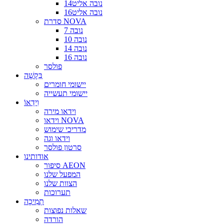
נובה אליט14
נובה אליט16
סדרת NOVA
נובה 7
נובה 10
נובה 14
נובה 16
פולסר
בַּקָשָׁה
יישומי חומרים
יישומי תעשייה
וִידֵאוֹ
וידאו מירה
וידאו NOVA
מדריכי שימוש
וידאו וגה
סרטון פולסר
אודותינו
סיפור AEON
המפעל שלנו
הצוות שלנו
תערוכות
תְמִיכָה
שאלות נפוצות
הורדה