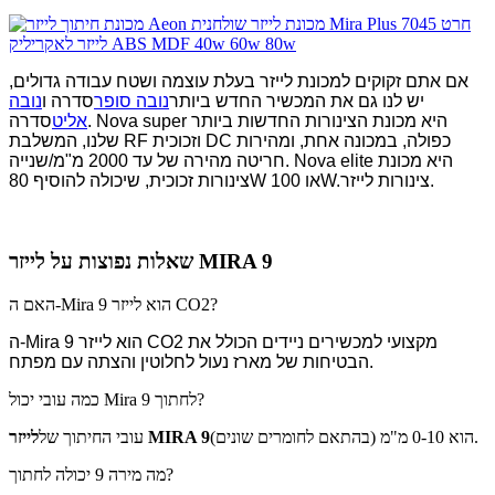
אם אתם זקוקים למכונת לייזר בעלת עוצמה ושטח עבודה גדולים,
יש לנו גם את המכשיר החדש ביותר
נובה סופר
סדרה ו
נובה
אליט
סדרה. Nova super היא מכונת הצינורות החדשות ביותר
שלנו, המשלבת RF וזכוכית DC כפולה, במכונה אחת, ומהירות
חריטה מהירה של עד 2000 מ"מ/שנייה. Nova elite היא מכונת
צינורות לייזר.
צינורות זכוכית, שיכולה להוסיף 80W או 100W.
שאלות נפוצות על לייזר MIRA 9
האם ה-Mira 9 הוא לייזר CO2?
ה-Mira 9 הוא לייזר CO2 מקצועי למכשירים ניידים הכולל את
הבטיחות של מארז נעול לחלוטין והצתה עם מפתח.
כמה עובי יכול Mira 9 לחתוך?
הוא 0-10 מ"מ (בהתאם לחומרים שונים).
לייזר MIRA 9
עובי החיתוך של
מה מירה 9 יכולה לחתוך?