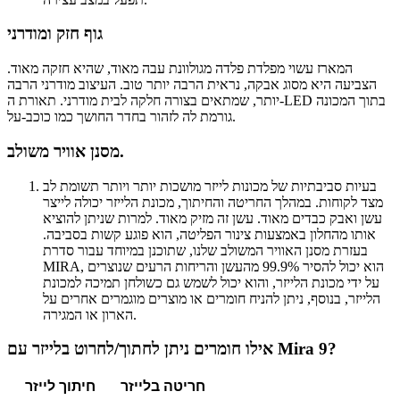
גוף חזק ומודרני
המארז עשוי מפלדת פלדה מגולוונת עבה מאוד, שהיא חזקה מאוד.
הצביעה היא מסוג אבקה, נראית הרבה יותר טוב. העיצוב מודרני הרבה
יותר, שמתאים בצורה חלקה לבית מודרני. תאורת ה-LED בתוך המכונה
גורמת לה לזהור בחדר החושך כמו כוכב-על.
מסנן אוויר משולב.
בעיות סביבתיות של מכונות לייזר מושכות יותר ויותר תשומת לב
מצד לקוחות. במהלך החריטה והחיתוך, מכונת הלייזר יכולה לייצר
עשן ואבק כבדים מאוד. עשן זה מזיק מאוד. למרות שניתן להוציא
אותו מהחלון באמצעות צינור הפליטה, הוא פוגע קשות בסביבה.
בעזרת מסנן האוויר המשולב שלנו, שתוכנן במיוחד עבור סדרת
MIRA, הוא יכול להסיר 99.9% מהעשן והריחות הרעים שנוצרים
על ידי מכונת הלייזר, והוא יכול לשמש גם כשולחן תמיכה למכונת
הלייזר, בנוסף, ניתן להניח חומרים או מוצרים מוגמרים אחרים על
הארון או המגירה.
אילו חומרים ניתן לחתוך/לחרוט בלייזר עם Mira 9?
חריטה בלייזר
חיתוך לייזר