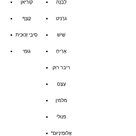
לְבֵנָה
קוריאן
גרָנִיט
קֶצֶף
שַׁיִשׁ
סִיבֵי זְכוּכִית
אָרִיחַ
גוּמִי
ריבר רוק
עֶצֶם
מלמין
פנולי
*אֲלוּמִינְיוּם