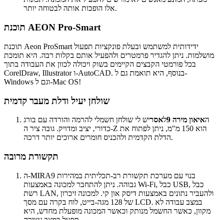
אלו הופכות אותה לבטוחה יותר.
תוכנת AEON Pro-Smart
תוכנת Aeon ProSmart ידידותית למשתמש ובעלת פונקציות תפעול
מושלמות. ניתן להגדיר פרמטרים ולהפעיל אותם בקלות רבה. היא תומכת
בכל פורמטי הקבצים הקיימים בשוק ויכולה לכוון את העבודה בתוך
CorelDraw, Illustrator ו-AutoCAD. בנוסף, היא תואמת גם ל-
Windows וגם ל-Mac OS!
שולחן יעיל ודלת מעבר קדמית
ה
איאון מירה 9
ל
אסר
יש לי שולחן חשמלי להרמה והורדה עם בורג
כדורי, יציב ומדויק. גובה ציר ה-Z הוא 150 מ"מ, ניתן לפתוח את
הדלת הקדמית ולהכניס חומרים ארוכים יותר דרכה.
תקשורת מרובה
ה-MIRA9 בנוי עם מערכת תקשורת רב-תכליתית במהירות
גבוהה. ניתן להתחבר למכונה באמצעות Wi-Fi, כבל USB, כבל
רשת LAN, ולהעביר נתונים באמצעות דיסק און קי. למכונה זיכרון
של 128 מגה-בייט, לוח בקרה עם מסך LCD. במצב עבודה לא
מקוון, כאשר החשמל מנותק וכאשר המכונה מופעלת מחדש, היא
תפעל במצב עצירה.