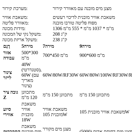
מצנן מים מובנה עם מאוורר קירור
מערכת קירור:
משאבת אוויר מובנית לדיכוי רעשים
משאבת אוויר:
מפוח פליטה טורבו מובנה
מאוורר פליטה:
1306 מ"מ * 1037 מ"מ * 555 מ"מ
מידות מכונה:
208 ק"ג
משקל נקי של המכונה:
238 ק"ג
משקל אריזת מכונה:
מירה9
מירה7
מירה5
דֶגֶם
500*300
אזור
900*600 מ"מ
700*450 מ"מ
מ"מ
עבודה
40W
(סטנדרטי),
צינור
60W/80W/100W/RF30W/
60W/80W/RF30W
60W (עם
לייזר
מאריך
צינור)
מתכוונן
גובה ציר
מתכוונן 150 מ"מ
מתכוונן 150 מ"מ
120 מ"מ
Z
משאבת
משאבת אוויר
אוויר
סיוע
משאבת אוויר מובנית 105W
מובנית 105W
מובנית
אווירי
18W
משאבת
מצנן מים מקורר
צנן מים דחיסת אדים (5000)
מים מובנית
הִתקָרְרוּת