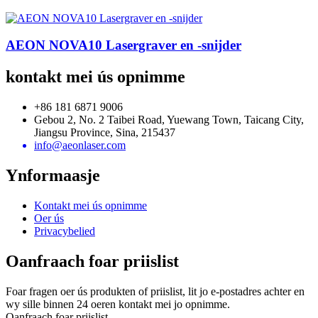
AEON NOVA10 Lasergraver en -snijder
kontakt mei ús opnimme
+86 181 6871 9006
Gebou 2, No. 2 Taibei Road, Yuewang Town, Taicang City,
Jiangsu Province, Sina, 215437
info@aeonlaser.com
Ynformaasje
Kontakt mei ús opnimme
Oer ús
Privacybelied
Oanfraach foar priislist
Foar fragen oer ús produkten of priislist, lit jo e-postadres achter en
wy sille binnen 24 oeren kontakt mei jo opnimme.
Oanfraach foar priislist