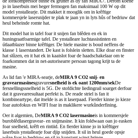
de loftkompressor binne ek grutter as dy fan MIRA7. Dêrom koene
jo in laserbuis mei heger fermogen fan maksimaal 100 W op dit
model ynstallearje. Dit makket it mooglik om in krêftige
kommersjele lasersnijder te plak te jaan yn in lyts hûs of bedriuw dat
heul beheinde romte hat.
Dit model hat in tafel foar it snijen fan blêden en ek in
huningraatfoarmige tafel. De ynstalleare luchtassistinten en
útlaatblazer binne krêftiger. De hiele masine is boud neffens de
klasse 1 laserstandert. De kast is folslein sletten. Elke doar en finster
hat slûzen, en it hat ek in kaaislot foar de haadschakelaar om te
foarkommen dat in net-autorisearre persoan tagong krijt ta de
masine.
As lid fan 'e MIRA-searje, de
MIRA 9 CO2 snij- en
gravearmasines
gravure
snelheid is ek oant 1200mm/sek
De
fersnellingssnelheid is 5G. De stofdichte liedingrail soarget derfoar
dat it gravearresultaat perfekt is. De reade striel is fan it
kombineartype, dat itselde is as it laserpaad. Fierder kinne jo kieze
foar autofokus en WIFI foar in maklikere wurkûnderfining.
Oer it algemien, De
MIRA 9 CO2 lasermasine
is in kommersjele
buroblêdlasergravear- en snijmasine. It kin foldwaan oan jo easken
foar snelheid, krêft en rintiid. En fierder kinne jo in krêftiger
laserbuis ynstallearje foar djip snijden. It sil in heul goede opsje
wêze foar jo bedriuw en sil jo konstant winst bringe.