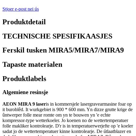
Stjoer e-post nei ús
Produktdetail
TECHNISCHE SPESIFIKAASJES
Ferskil tusken MIRA5/MIRA7/MIRA9
Tapaste materialen
Produktlabels
Algemiene resinsje
AEON MIRA 9 laser
is in kommersjele lasergravearmasine foar op
it buroblêd. It wurkgebiet is 900 * 600 mm. Yn dizze grutte krige de
ûntwerper folle mear romte om yn te bouwen yn 'e echte
kompressor-type wetterkoeler. Jo koenen no de wettertemperatuer
folle makliker kontrolearje. D'r is in temperatuerwerjefte op 'e koeler
sadat jo de wettertemperatuer kinne kontrolearje. De útlaatblazer en