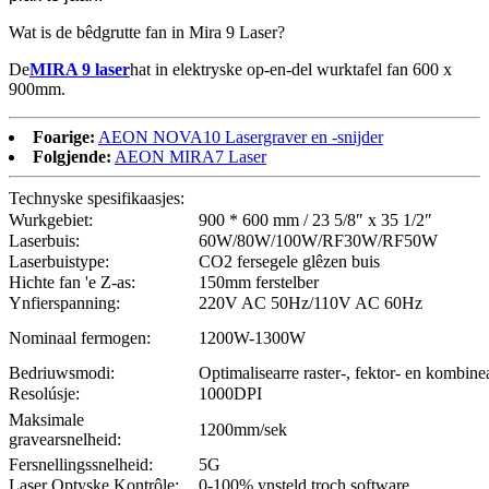
Wat is de bêdgrutte fan in Mira 9 Laser?
De
MIRA 9 laser
hat in elektryske op-en-del wurktafel fan 600 x
900mm.
Foarige:
AEON NOVA10 Lasergraver en -snijder
Folgjende:
AEON MIRA7 Laser
Technyske spesifikaasjes:
Wurkgebiet:
900 * 600 mm / 23 5/8″ x 35 1/2″
Laserbuis:
60W/80W/100W/RF30W/RF50W
Laserbuistype:
CO2 fersegele glêzen buis
Hichte fan 'e Z-as:
150mm ferstelber
Ynfierspanning:
220V AC 50Hz/110V AC 60Hz
Nominaal fermogen:
1200W-1300W
Bedriuwsmodi:
Optimalisearre raster-, fektor- en kombin
Resolúsje:
1000DPI
Maksimale
1200mm/sek
gravearsnelheid:
Fersnellingssnelheid:
5G
Laser Optyske Kontrôle:
0-100% ynsteld troch software