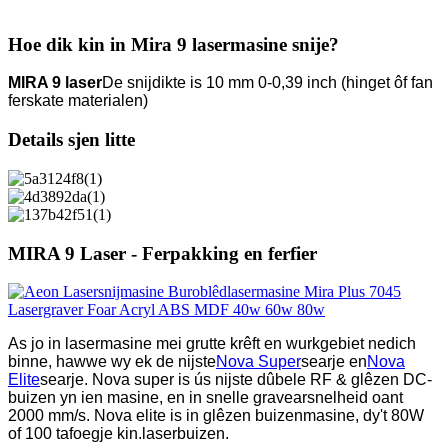
Hoe dik kin in Mira 9 lasermasine snije?
MIRA 9 laser
De snijdikte is 10 mm 0-0,39 inch (hinget ôf fan
ferskate materialen)
Details sjen litte
MIRA 9 Laser - Ferpakking en ferfier
As jo ​​in lasermasine mei grutte krêft en wurkgebiet nedich
binne, hawwe wy ek de nijste
Nova Super
searje en
Nova
Elite
searje. Nova super is ús nijste dûbele RF & glêzen DC-
buizen yn ien masine, en in snelle gravearsnelheid oant
2000 mm/s. Nova elite is in glêzen buizenmasine, dy't 80W
of 100 tafoegje kin.
laserbuizen.