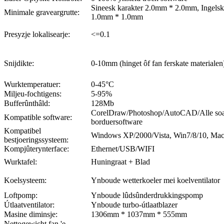
Sineesk karakter 2.0mm * 2.0mm, Ingelske
Minimale graveargrutte:
1.0mm * 1.0mm
Presyzje lokalisearje:
<=0.1
Snijdikte:
0-10mm (hinget ôf fan ferskate materialen
Wurktemperatuer:
0-45°C
Miljeu-fochtigens:
5-95%
Bufferûnthâld:
128Mb
CorelDraw/Photoshop/AutoCAD/Alle soa
Kompatible software:
borduersoftware
Kompatibel
Windows XP/2000/Vista, Win7/8/10, Ma
bestjoeringssysteem:
Kompjûterynterface:
Ethernet/USB/WIFI
Wurktafel:
Huningraat + Blad
Koelsysteem:
Ynboude wetterkoeler mei koelventilator
Loftpomp:
Ynboude lûdsûnderdrukkingspomp
Útlaatventilator:
Ynboude turbo-útlaatblazer
Masine diminsje:
1306mm * 1037mm * 555mm
Nettogewicht fan 'e