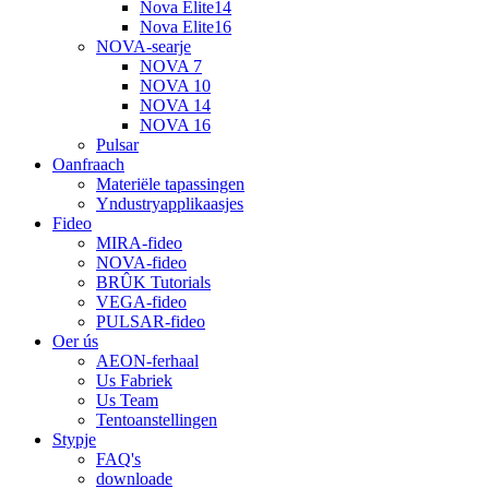
Nova Elite14
Nova Elite16
NOVA-searje
NOVA 7
NOVA 10
NOVA 14
NOVA 16
Pulsar
Oanfraach
Materiële tapassingen
Yndustryapplikaasjes
Fideo
MIRA-fideo
NOVA-fideo
BRÛK Tutorials
VEGA-fideo
PULSAR-fideo
Oer ús
AEON-ferhaal
Us Fabriek
Us Team
Tentoanstellingen
Stypje
FAQ's
downloade