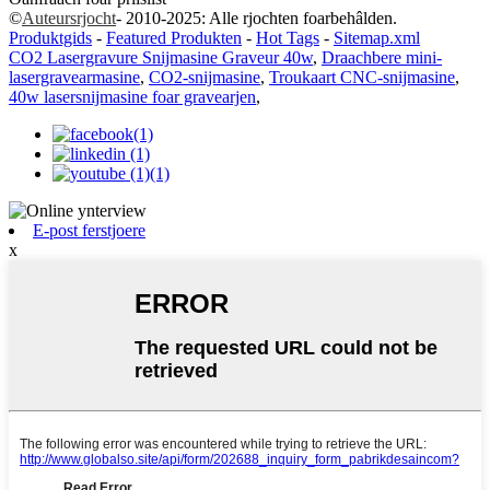
©
Auteursrjocht
- 2010-2025: Alle rjochten foarbehâlden.
Produktgids
-
Featured Produkten
-
Hot Tags
-
Sitemap.xml
CO2 Lasergravure Snijmasine Graveur 40w
,
Draachbere mini-
lasergravearmasine
,
CO2-snijmasine
,
Troukaart CNC-snijmasine
,
40w lasersnijmasine foar gravearjen
,
E-post ferstjoere
x