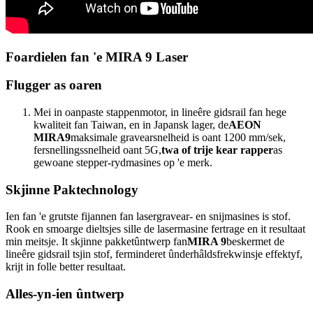
Foardielen fan 'e MIRA 9 Laser
Flugger as oaren
Mei in oanpaste stappenmotor, in lineêre gidsrail fan hege
kwaliteit fan Taiwan, en in Japansk lager, de
AEON
MIRA9
maksimale gravearsnelheid is oant 1200 mm/sek,
fersnellingssnelheid oant 5G,
twa of trije kear rapper
as
gewoane stepper-rydmasines op 'e merk.
Skjinne Paktechnology
Ien fan 'e grutste fijannen fan lasergravear- en snijmasines is stof.
Rook en smoarge dieltsjes sille de lasermasine fertrage en it resultaat
min meitsje. It skjinne pakketûntwerp fan
MIRA 9
beskermet de
lineêre gidsrail tsjin stof, ferminderet ûnderhâldsfrekwinsje effektyf,
krijt in folle better resultaat.
Alles-yn-ien ûntwerp