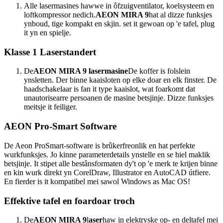
Alle lasermasines hawwe in ôfzuigventilator, koelsysteem en
loftkompressor nedich.
AEON MIRA 9
hat al dizze funksjes
ynboud, tige kompakt en skjin. set it gewoan op 'e tafel, plug
it yn en spielje.
Klasse 1 Laserstandert
De
AEON MIRA 9 lasermasine
De koffer is folslein
ynsletten. Der binne kaaisloten op elke doar en elk finster. De
haadschakelaar is fan it type kaaislot, wat foarkomt dat
unautorisearre persoanen de masine betsjinje. Dizze funksjes
meitsje it feiliger.
AEON Pro-Smart Software
De Aeon ProSmart-software is brûkerfreonlik en hat perfekte
wurkfunksjes. Jo kinne parameterdetails ynstelle en se hiel maklik
betsjinje. It stipet alle bestânsformaten dy't op 'e merk te krijen binne
en kin wurk direkt yn CorelDraw, Illustrator en AutoCAD útfiere.
En fierder is it kompatibel mei sawol Windows as Mac OS!
Effektive tafel en foardoar troch
De
AEON MIRA 9
l
aser
haw in elektryske op- en deltafel mei