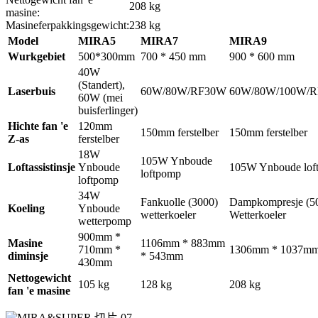
208 kg
masine:
Masineferpakkingsgewicht:
238 kg
Model
MIRA5
MIRA7
MIRA9
Wurkgebiet
500*300mm
700 * 450 mm
900 * 600 mm
40W
(Standert),
Laserbuis
60W/80W/RF30W
60W/80W/100W/
60W (mei
buisferlinger)
Hichte fan 'e
120mm
150mm ferstelber
150mm ferstelber
Z-as
ferstelber
18W
105W Ynboude
Loftassistinsje
Ynboude
105W Ynboude lof
loftpomp
loftpomp
34W
Fankuolle (3000)
Dampkompresje (5
Koeling
Ynboude
wetterkoeler
Wetterkoeler
wetterpomp
900mm *
Masine
1106mm * 883mm
710mm *
1306mm * 1037m
diminsje
* 543mm
430mm
Nettogewicht
105 kg
128 kg
208 kg
fan 'e masine