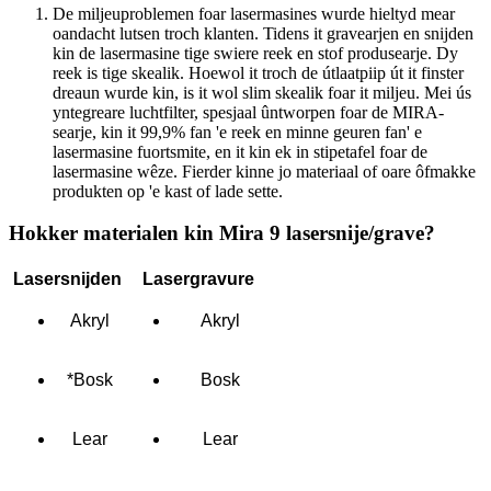
De miljeuproblemen foar lasermasines wurde hieltyd mear
oandacht lutsen troch klanten. Tidens it gravearjen en snijden
kin de lasermasine tige swiere reek en stof produsearje. Dy
reek is tige skealik. Hoewol it troch de útlaatpiip út it finster
dreaun wurde kin, is it wol slim skealik foar it miljeu. Mei ús
yntegreare luchtfilter, spesjaal ûntworpen foar de MIRA-
searje, kin it 99,9% fan 'e reek en minne geuren fan' e
lasermasine fuortsmite, en it kin ek in stipetafel foar de
lasermasine wêze. Fierder kinne jo materiaal of oare ôfmakke
produkten op 'e kast of lade sette.
Hokker materialen kin Mira 9 lasersnije/grave?
Lasersnijden
Lasergravure
Akryl
Akryl
*Bosk
Bosk
Lear
Lear