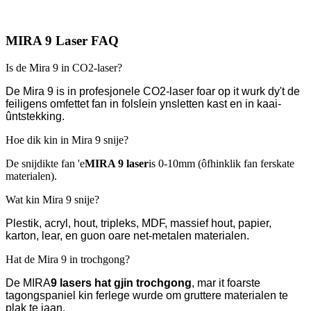
MIRA 9 Laser FAQ
Is de Mira 9 in CO2-laser?
De Mira 9 is in profesjonele CO2-laser foar op it wurk dy't de
feiligens omfettet fan in folslein ynsletten kast en in kaai-
ûntstekking.
Hoe dik kin in Mira 9 snije?
De snijdikte fan 'e
MIRA 9 laser
is 0-10mm (ôfhinklik fan ferskate
materialen).
Wat kin Mira 9 snije?
Plestik, acryl, hout, tripleks, MDF, massief hout, papier,
karton, lear, en guon oare net-metalen materialen.
Hat de Mira 9 in trochgong?
De MIRA
9 lasers
hat gjin trochgong
, mar it foarste
tagongspaniel kin ferlege wurde om gruttere materialen te
plak te jaan.