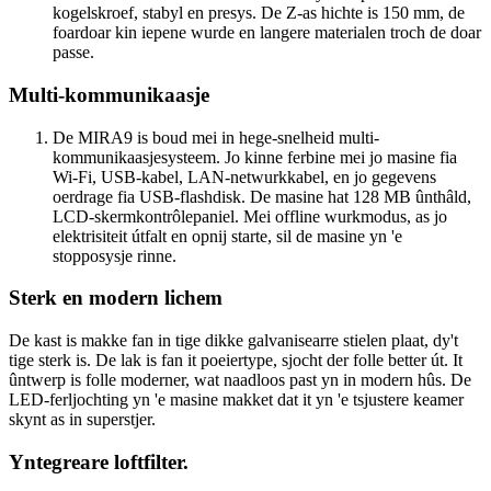
kogelskroef, stabyl en presys. De Z-as hichte is 150 mm, de
foardoar kin iepene wurde en langere materialen troch de doar
passe.
Multi-kommunikaasje
De MIRA9 is boud mei in hege-snelheid multi-
kommunikaasjesysteem. Jo kinne ferbine mei jo masine fia
Wi-Fi, USB-kabel, LAN-netwurkkabel, en jo gegevens
oerdrage fia USB-flashdisk. De masine hat 128 MB ûnthâld,
LCD-skermkontrôlepaniel. Mei offline wurkmodus, as jo
elektrisiteit útfalt en opnij starte, sil de masine yn 'e
stopposysje rinne.
Sterk en modern lichem
De kast is makke fan in tige dikke galvanisearre stielen plaat, dy't
tige sterk is. De lak is fan it poeiertype, sjocht der folle better út. It
ûntwerp is folle moderner, wat naadloos past yn in modern hûs. De
LED-ferljochting yn 'e masine makket dat it yn 'e tsjustere keamer
skynt as in superstjer.
Yntegreare loftfilter.