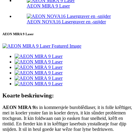
AEON MIRA 9 Laser
AEON NOVA16 Lasergraver en -snijder
AEON MIRA 9 Laser
Koarte beskriuwing:
AEON MIRA 9
is in kommersjele buroblêdlaser, it is folle krêftiger,
mei in koeler ynstee fan in koeler deryn, it kin sûnder problemen
trochgean. It kin foldwaan oan jo easken foar snelheid, krêft en
rintiid. En fierder kin it in krêftiger laserbuis ynstallearje foar djip
snijden. It sil in heul goede kar wêze foar lytse bedriuwen.