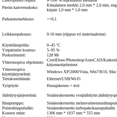
Laseroptinen ohjaus:
0–100 % ohjelmiston asettama
Kiinalainen merkki 2,0 mm * 2,0 mm, eng
Pienin kaiverruskoko:
kirjain 1,0 mm * 1,0 mm
Paikannustarkkuus:
<=0,1
Leikkauspaksuus:
0-10 mm (riippuu eri materiaaleista)
Käyttölämpötila:
0–45 °C
Ympäristön kosteus:
5–95 %
Puskurimuisti:
128 Mt
CorelDraw/Photoshop/AutoCAD/Kaikenla
Yhteensopiva ohjelmisto:
kirjontaohjelmistot
Yhteensopiva
Windows XP/2000/Vista, Win7/8/10, Mac
käyttöjärjestelmä:
Tietokoneliitäntä:
Ethernet/USB/Wi-Fi
Työpöytä:
Hunajakenno + terä
Jäähdytysjärjestelmä:
Sisäänrakennettu vesijäähdytin jäähdytysp
Ilmapumppu:
Sisäänrakennettu melunvaimennusilmapu
Poistoilmapuhallin:
Sisäänrakennettu turbopakokaasupuhallin
Koneen mitat:
1306 mm * 1037 mm * 555 mm