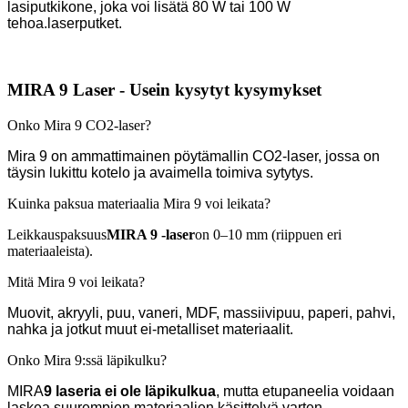
lasiputkikone, joka voi lisätä 80 W tai 100 W
tehoa.
laserputket.
MIRA 9 Laser - Usein kysytyt kysymykset
Onko Mira 9 CO2-laser?
Mira 9 on ammattimainen pöytämallin CO2-laser, jossa on
täysin lukittu kotelo ja avaimella toimiva sytytys.
Kuinka paksua materiaalia Mira 9 voi leikata?
Leikkauspaksuus
MIRA 9 -laser
on 0–10 mm (riippuen eri
materiaaleista).
Mitä Mira 9 voi leikata?
Muovit, akryyli, puu, vaneri, MDF, massiivipuu, paperi, pahvi,
nahka ja jotkut muut ei-metalliset materiaalit.
Onko Mira 9:ssä läpikulku?
MIRA
9 laseria
ei ole läpikulkua
, mutta etupaneelia voidaan
laskea suurempien materiaalien käsittelyä varten.