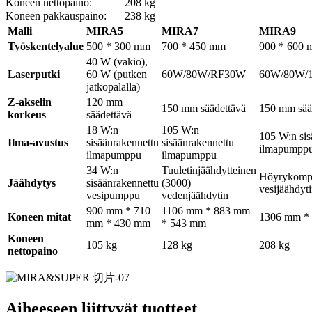
Koneen nettopaino:
208 kg
Koneen pakkauspaino:
238 kg
Malli
MIRA5
MIRA7
MIRA9
Työskentelyalue
500 * 300 mm
700 * 450 mm
900 * 600
40 W (vakio),
Laserputki
60 W (putken
60W/80W/RF30W
60W/80W/
jatkopalalla)
Z-akselin
120 mm
150 mm säädettävä
150 mm sää
korkeus
säädettävä
18 W:n
105 W:n
105 W:n sis
Ilma-avustus
sisäänrakennettu
sisäänrakennettu
ilmapumpp
ilmapumppu
ilmapumppu
34 W:n
Tuuletinjäähdytteinen
Höyrykompr
Jäähdytys
sisäänrakennettu
(3000)
vesijäähdyt
vesipumppu
vedenjäähdytin
900 mm * 710
1106 mm * 883 mm
Koneen mitat
1306 mm *
mm * 430 mm
* 543 mm
Koneen
105 kg
128 kg
208 kg
nettopaino
Aiheeseen liittyvät tuotteet