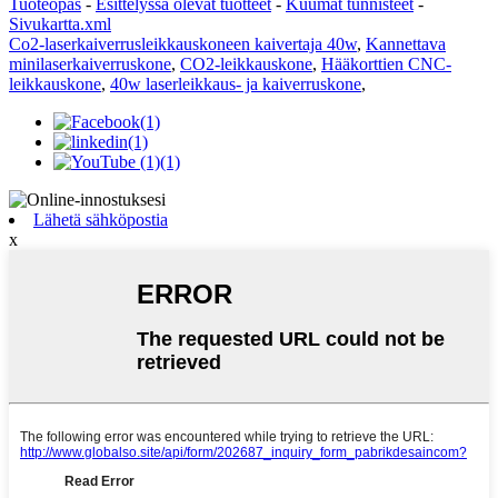
Tuoteopas
-
Esittelyssä olevat tuotteet
-
Kuumat tunnisteet
-
Sivukartta.xml
Co2-laserkaiverrusleikkauskoneen kaivertaja 40w
,
Kannettava
minilaserkaiverruskone
,
CO2-leikkauskone
,
Hääkorttien CNC-
leikkauskone
,
40w laserleikkaus- ja kaiverruskone
,
Lähetä sähköpostia
x