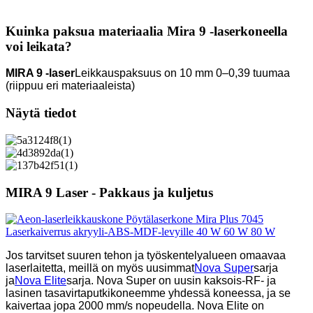
Kuinka paksua materiaalia Mira 9 -laserkoneella
voi leikata?
MIRA 9 -laser
Leikkauspaksuus on 10 mm 0–0,39 tuumaa
(riippuu eri materiaaleista)
Näytä tiedot
MIRA 9 Laser - Pakkaus ja kuljetus
Jos tarvitset suuren tehon ja työskentelyalueen omaavaa
laserlaitetta, meillä on myös uusimmat
Nova Super
sarja
ja
Nova Elite
sarja. Nova Super on uusin kaksois-RF- ja
lasinen tasavirtaputkikoneemme yhdessä koneessa, ja se
kaivertaa jopa 2000 mm/s nopeudella. Nova Elite on