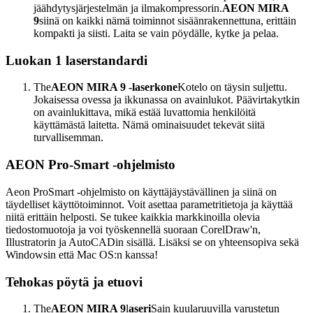
jäähdytysjärjestelmän ja ilmakompressorin.
AEON MIRA
9
siinä on kaikki nämä toiminnot sisäänrakennettuna, erittäin
kompakti ja siisti. Laita se vain pöydälle, kytke ja pelaa.
Luokan 1 laserstandardi
The
AEON MIRA 9 -laserkone
Kotelo on täysin suljettu.
Jokaisessa ovessa ja ikkunassa on avainlukot. Päävirtakytkin
on avainlukittava, mikä estää luvattomia henkilöitä
käyttämästä laitetta. Nämä ominaisuudet tekevät siitä
turvallisemman.
AEON Pro-Smart -ohjelmisto
Aeon ProSmart -ohjelmisto on käyttäjäystävällinen ja siinä on
täydelliset käyttötoiminnot. Voit asettaa parametritietoja ja käyttää
niitä erittäin helposti. Se tukee kaikkia markkinoilla olevia
tiedostomuotoja ja voi työskennellä suoraan CorelDraw'n,
Illustratorin ja AutoCADin sisällä. Lisäksi se on yhteensopiva sekä
Windowsin että Mac OS:n kanssa!
Tehokas pöytä ja etuovi
The
AEON MIRA 9
l
aseri
Sain kuularuuvilla varustetun