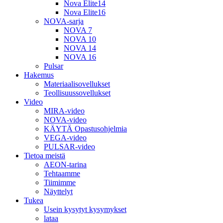
Nova Elite14
Nova Elite16
NOVA-sarja
NOVA 7
NOVA 10
NOVA 14
NOVA 16
Pulsar
Hakemus
Materiaalisovellukset
Teollisuussovellukset
Video
MIRA-video
NOVA-video
KÄYTÄ Opastusohjelmia
VEGA-video
PULSAR-video
Tietoa meistä
AEON-tarina
Tehtaamme
Tiimimme
Näyttelyt
Tukea
Usein kysytyt kysymykset
lataa