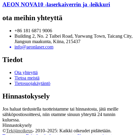
AEON NOVA10 -laserkaiverrin ja -leikkuri
ota meihin yhteyttä
+86 181 6871 9006
Building 2, No. 2 Taibei Road, Yuewang Town, Taicang City,
Jiangsun maakunta, Kiina, 215437
info@aeonlaser.com
Tiedot
Ota yhteyttä
Tietoa meistä
Tietosuojakäytäntö
Hinnastokysely
Jos haluat tiedustella tuotteistamme tai hinnastosta, jätä meille
sähköpostiosoitteesi, niin otamme sinuun yhteyttä 24 tunnin
kuluessa.
Hinnastokysely
©
Tekijänoikeus
- 2010–2025: Kaikki oikeudet pidätetään.