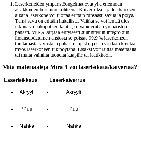
Laserkoneiden ympäristöongelmat ovat yhä enemmän
asiakkaiden huomion kohteena. Kaiverruksen ja leikkauksen
aikana laserkone voi tuottaa erittäin runsaasti savua ja pölyä.
Tämä savu on erittäin haitallista. Vaikka se voi lentää ulos
ikkunasta pakoputken kautta, se vahingoittaa ympäristöä
pahasti. MIRA-sarjaan erityisesti suunnitellun integroidun
ilmansuodattimen ansiosta se poistaa 99,9 % laserkoneen
tuottamasta savusta ja pahasta hajusta, ja sitä voidaan käyttää
myös laserkoneen tukipöytänä. Lisäksi voit laittaa materiaalia
tai muita valmiita tuotteita kaapille tai laatikkoon.
Mitä materiaaleja Mira 9 voi laserleikata/kaivertaa?
Laserleikkaus
Laserkaiverrus
Akryyli
Akryyli
*Puu
Puu
Nahka
Nahka