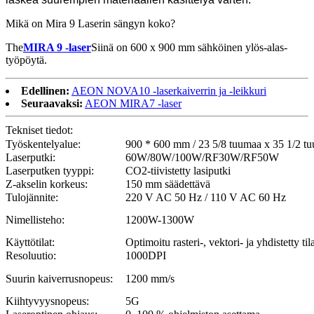
Mikä on Mira 9 Laserin sängyn koko?
The
MIRA 9 -laser
Siinä on 600 x 900 mm sähköinen ylös-alas-
työpöytä.
Edellinen:
AEON NOVA10 -laserkaiverrin ja -leikkuri
Seuraavaksi:
AEON MIRA7 -laser
Tekniset tiedot:
Työskentelyalue:
900 * 600 mm / 23 5/8 tuumaa x 35 1/2 t
Laserputki:
60W/80W/100W/RF30W/RF50W
Laserputken tyyppi:
CO2-tiivistetty lasiputki
Z-akselin korkeus:
150 mm säädettävä
Tulojännite:
220 V AC 50 Hz / 110 V AC 60 Hz
Nimellisteho:
1200W-1300W
Käyttötilat:
Optimoitu rasteri-, vektori- ja yhdistetty til
Resoluutio:
1000DPI
Suurin kaiverrusnopeus:
1200 mm/s
Kiihtyvyysnopeus:
5G