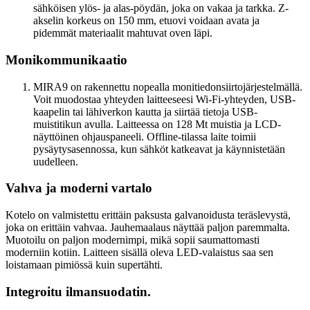
sähköisen ylös- ja alas-pöydän, joka on vakaa ja tarkka. Z-
akselin korkeus on 150 mm, etuovi voidaan avata ja
pidemmät materiaalit mahtuvat oven läpi.
Monikommunikaatio
MIRA9 on rakennettu nopealla monitiedonsiirtojärjestelmällä.
Voit muodostaa yhteyden laitteeseesi Wi-Fi-yhteyden, USB-
kaapelin tai lähiverkon kautta ja siirtää tietoja USB-
muistitikun avulla. Laitteessa on 128 Mt muistia ja LCD-
näyttöinen ohjauspaneeli. Offline-tilassa laite toimii
pysäytysasennossa, kun sähköt katkeavat ja käynnistetään
uudelleen.
Vahva ja moderni vartalo
Kotelo on valmistettu erittäin paksusta galvanoidusta teräslevystä,
joka on erittäin vahvaa. Jauhemaalaus näyttää paljon paremmalta.
Muotoilu on paljon modernimpi, mikä sopii saumattomasti
moderniin kotiin. Laitteen sisällä oleva LED-valaistus saa sen
loistamaan pimiössä kuin supertähti.
Integroitu ilmansuodatin.