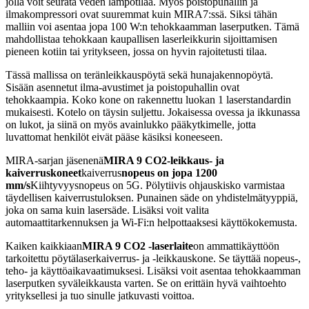
jolla voit seurata veden lämpötilaa. Myös poistopuhallin ja
ilmakompressori ovat suuremmat kuin MIRA7:ssä. Siksi tähän
malliin voi asentaa jopa 100 W:n tehokkaamman laserputken. Tämä
mahdollistaa tehokkaan kaupallisen laserleikkurin sijoittamisen
pieneen kotiin tai yritykseen, jossa on hyvin rajoitetusti tilaa.
Tässä mallissa on teränleikkauspöytä sekä hunajakennopöytä.
Sisään asennetut ilma-avustimet ja poistopuhallin ovat
tehokkaampia. Koko kone on rakennettu luokan 1 laserstandardin
mukaisesti. Kotelo on täysin suljettu. Jokaisessa ovessa ja ikkunassa
on lukot, ja siinä on myös avainlukko pääkytkimelle, jotta
luvattomat henkilöt eivät pääse käsiksi koneeseen.
MIRA-sarjan jäsenenä
MIRA 9 CO2-leikkaus- ja
kaiverruskoneet
kaiverrus
nopeus on jopa 1200
mm/s
Kiihtyvyysnopeus on 5G. Pölytiivis ohjauskisko varmistaa
täydellisen kaiverrustuloksen. Punainen säde on yhdistelmätyyppiä,
joka on sama kuin lasersäde. Lisäksi voit valita
automaattitarkennuksen ja Wi-Fi:n helpottaaksesi käyttökokemusta.
Kaiken kaikkiaan
MIRA 9 CO2 -laserlaite
on ammattikäyttöön
tarkoitettu pöytälaserkaiverrus- ja -leikkauskone. Se täyttää nopeus-,
teho- ja käyttöaikavaatimuksesi. Lisäksi voit asentaa tehokkaamman
laserputken syväleikkausta varten. Se on erittäin hyvä vaihtoehto
yrityksellesi ja tuo sinulle jatkuvasti voittoa.