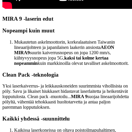
MIRA 9 -laserin edut
Nopeampi kuin muut
Mukautetun askelmoottorin, korkealaatuisen Taiwanin
lineaarijohteen ja japanilaisen laakerin ansiosta
AEON
MIRA9
suurin kaiverrusnopeus on jopa 1200 mm/s,
kiihtyvyysnopeus jopa 5G,
kaksi tai kolme kertaa
nopeammin
kuin markkinoilla olevat tavalliset askelmoottorit.
Clean Pack -teknologia
Yksi laserkaiverrus- ja leikkauskoneiden suurimmista vihollisista on
pöly. Savu ja likaiset hiukkaset hidastavat laserlaitetta ja heikentävät
lopputulosta. Clean pack -muotoilu...
MIRA 9
suojaa lineaarijohdetta
pölyltä, vähentää tehokkaasti huoltotarvetta ja antaa paljon
paremman lopputuloksen.
Kaikki yhdessä -suunnittelu
Kaikissa laserkoneissa on oltava poistoilmapuhaltimen,