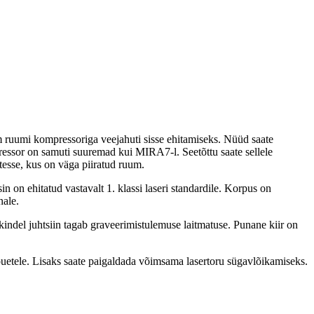
m ruumi kompressoriga veejahuti sisse ehitamiseks. Nüüd saate
pressor on samuti suuremad kui MIRA7-l. Seetõttu saate sellele
esse, kus on väga piiratud ruum.
 on ehitatud vastavalt 1. klassi laseri standardile. Korpus on
nale.
indel juhtsiin tagab graveerimistulemuse laitmatuse. Punane kiir on
nõuetele. Lisaks saate paigaldada võimsama lasertoru sügavlõikamiseks.