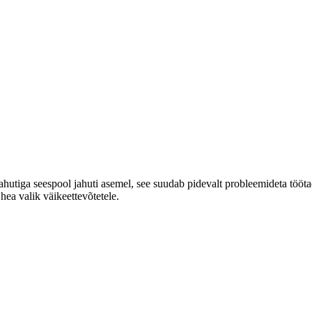
hutiga seespool jahuti asemel, see suudab pidevalt probleemideta töötad
ea valik väikeettevõtetele.