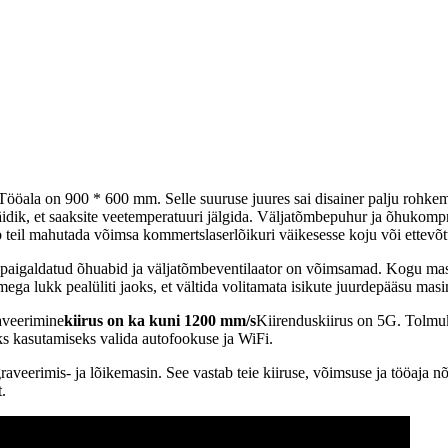
Tööala on 900 * 600 mm. Selle suuruse juures sai disainer palju rohke
näidik, et saaksite veetemperatuuri jälgida. Väljatõmbepuhur ja õhukom
teil mahutada võimsa kommertslaserlõikuri väikesesse koju või ettevõtt
se paigaldatud õhuabid ja väljatõmbeventilaator on võimsamad. Kogu masin
tmega lukk pealüliti jaoks, et vältida volitamata isikute juurdepääsu masi
aveerimine
kiirus on ka kuni 1200 mm/s
Kiirenduskiirus on 5G. Tolmuk
ks kasutamiseks valida autofookuse ja WiFi.
raveerimis- ja lõikemasin. See vastab teie kiiruse, võimsuse ja tööaja 
.