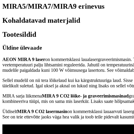
MIRA5/MIRA7/MIRA9 erinevus
Kohaldatavad materjalid
Tootesildid
Üldine ülevaade
AEON MIRA 9 laser
on kommertsklassi laualasergraveerimismasin. 
veetemperatuuri palju lihtsamini reguleerida. Jahutil on temperatuuri
mudelile paigaldada kuni 100 W võimsusega lasertoru. See võimaldab 
Sellel mudelil on nii tera lõikelaud kui ka kärgstruktuuriga laud. Sis
täielikult suletud. Igal uksel ja aknal on lukud ning lisaks on sellel võ
MIRA sarja liikmena
MIRA 9 CO2 lõike- ja graveerimismasinad
gr
kombineeriva tüüpi, mis on sama mis laserkiir. Lisaks saate hõlpsama
Üldiselt
MIRA 9 CO2 lasermasin
on kommertsklassi lauaarvuti laserg
See on teie ettevõtte jaoks väga hea valik ja toob teile pidevalt kasumit