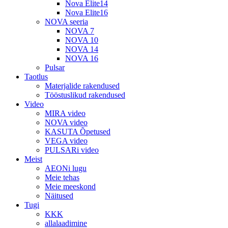
Nova Elite14
Nova Elite16
NOVA seeria
NOVA 7
NOVA 10
NOVA 14
NOVA 16
Pulsar
Taotlus
Materjalide rakendused
Tööstuslikud rakendused
Video
MIRA video
NOVA video
KASUTA Õpetused
VEGA video
PULSARi video
Meist
AEONi lugu
Meie tehas
Meie meeskond
Näitused
Tugi
KKK
allalaadimine