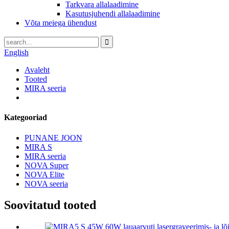
Tarkvara allalaadimine
Kasutusjuhendi allalaadimine
Võta meiega ühendust
English
Avaleht
Tooted
MIRA seeria
Kategooriad
PUNANE JOON
MIRA S
MIRA seeria
NOVA Super
NOVA Elite
NOVA seeria
Soovitatud tooted