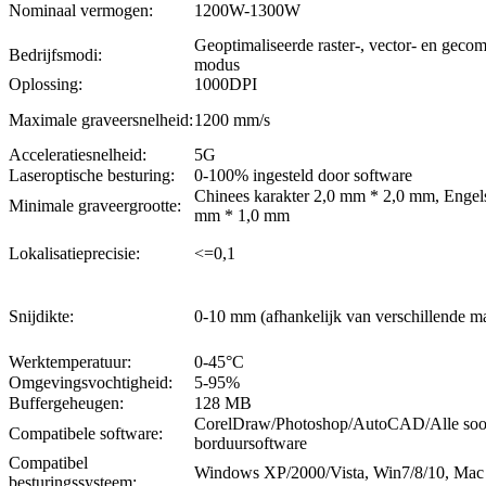
Nominaal vermogen:
1200W-1300W
Geoptimaliseerde raster-, vector- en geco
Bedrijfsmodi:
modus
Oplossing:
1000DPI
Maximale graveersnelheid:
1200 mm/s
Acceleratiesnelheid:
5G
Laseroptische besturing:
0-100% ingesteld door software
Chinees karakter 2,0 mm * 2,0 mm, Engelse
Minimale graveergrootte:
mm * 1,0 mm
Lokalisatieprecisie:
<=0,1
Snijdikte:
0-10 mm (afhankelijk van verschillende ma
Werktemperatuur:
0-45°C
Omgevingsvochtigheid:
5-95%
Buffergeheugen:
128 MB
CorelDraw/Photoshop/AutoCAD/Alle soo
Compatibele software:
borduursoftware
Compatibel
Windows XP/2000/Vista, Win7/8/10, Mac
besturingssysteem: