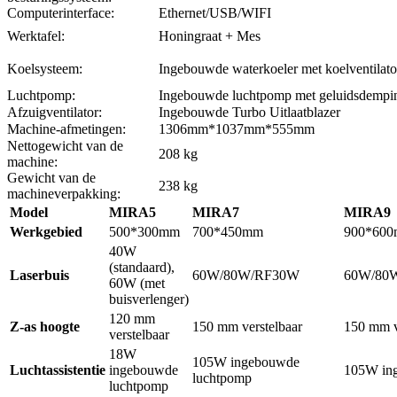
Computerinterface:
Ethernet/USB/WIFI
Werktafel:
Honingraat + Mes
Koelsysteem:
Ingebouwde waterkoeler met koelventilato
Luchtpomp:
Ingebouwde luchtpomp met geluidsdempi
Afzuigventilator:
Ingebouwde Turbo Uitlaatblazer
Machine-afmetingen:
1306mm*1037mm*555mm
Nettogewicht van de
208 kg
machine:
Gewicht van de
238 kg
machineverpakking:
Model
MIRA5
MIRA7
MIRA9
Werkgebied
500*300mm
700*450mm
900*60
40W
(standaard),
Laserbuis
60W/80W/RF30W
60W/80
60W (met
buisverlenger)
120 mm
Z-as hoogte
150 mm verstelbaar
150 mm v
verstelbaar
18W
105W ingebouwde
Luchtassistentie
ingebouwde
105W in
luchtpomp
luchtpomp