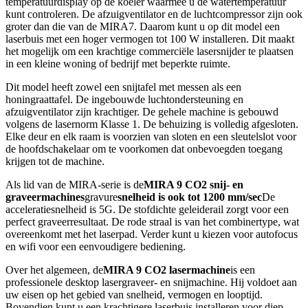
temperatuurdisplay op de koeler waarmee u de watertemperatuur
kunt controleren. De afzuigventilator en de luchtcompressor zijn ook
groter dan die van de MIRA7. Daarom kunt u op dit model een
laserbuis met een hoger vermogen tot 100 W installeren. Dit maakt
het mogelijk om een ​​krachtige commerciële lasersnijder te plaatsen
in een kleine woning of bedrijf met beperkte ruimte.
Dit model heeft zowel een snijtafel met messen als een
honingraattafel. De ingebouwde luchtondersteuning en
afzuigventilator zijn krachtiger. De gehele machine is gebouwd
volgens de lasernorm Klasse 1. De behuizing is volledig afgesloten.
Elke deur en elk raam is voorzien van sloten en een sleutelslot voor
de hoofdschakelaar om te voorkomen dat onbevoegden toegang
krijgen tot de machine.
Als lid van de MIRA-serie is de
MIRA 9 CO2 snij- en
graveermachines
gravure
snelheid is ook tot 1200 mm/sec
De
acceleratiesnelheid is 5G. De stofdichte geleiderail zorgt voor een
perfect graveerresultaat. De rode straal is van het combinertype, wat
overeenkomt met het laserpad. Verder kunt u kiezen voor autofocus
en wifi voor een eenvoudigere bediening.
Over het algemeen, de
MIRA 9 CO2 lasermachine
is een
professionele desktop lasergraveer- en snijmachine. Hij voldoet aan
uw eisen op het gebied van snelheid, vermogen en looptijd.
Bovendien kunt u een krachtigere laserbuis installeren voor diep