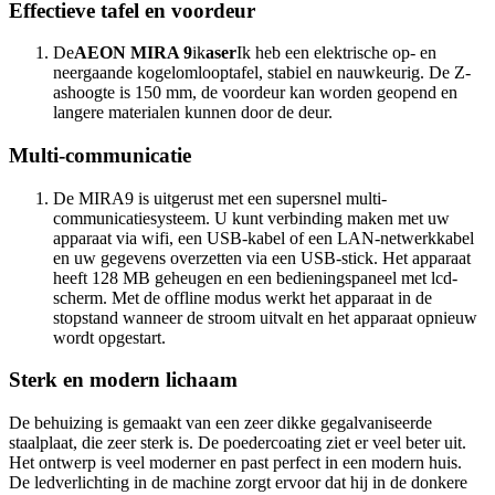
Effectieve tafel en voordeur
De
AEON MIRA 9
ik
aser
Ik heb een elektrische op- en
neergaande kogelomlooptafel, stabiel en nauwkeurig. De Z-
ashoogte is 150 mm, de voordeur kan worden geopend en
langere materialen kunnen door de deur.
Multi-communicatie
De MIRA9 is uitgerust met een supersnel multi-
communicatiesysteem. U kunt verbinding maken met uw
apparaat via wifi, een USB-kabel of een LAN-netwerkkabel
en uw gegevens overzetten via een USB-stick. Het apparaat
heeft 128 MB geheugen en een bedieningspaneel met lcd-
scherm. Met de offline modus werkt het apparaat in de
stopstand wanneer de stroom uitvalt en het apparaat opnieuw
wordt opgestart.
Sterk en modern lichaam
De behuizing is gemaakt van een zeer dikke gegalvaniseerde
staalplaat, die zeer sterk is. De poedercoating ziet er veel beter uit.
Het ontwerp is veel moderner en past perfect in een modern huis.
De ledverlichting in de machine zorgt ervoor dat hij in de donkere