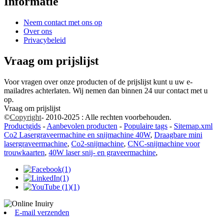
Informatie
Neem contact met ons op
Over ons
Privacybeleid
Vraag om prijslijst
Voor vragen over onze producten of de prijslijst kunt u uw e-
mailadres achterlaten. Wij nemen dan binnen 24 uur contact met u
op.
Vraag om prijslijst
©
Copyright
- 2010-2025 : Alle rechten voorbehouden.
Productgids
-
Aanbevolen producten
-
Populaire tags
-
Sitemap.xml
Co2 Lasergraveermachine en snijmachine 40W
,
Draagbare mini
lasergraveermachine
,
Co2-snijmachine
,
CNC-snijmachine voor
trouwkaarten
,
40W laser snij- en graveermachine
,
E-mail verzenden