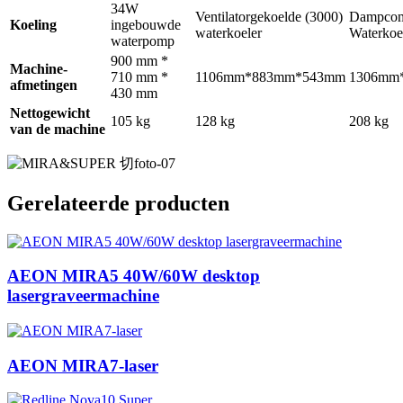
34W
Ventilatorgekoelde (3000)
Dampcomp
Koeling
ingebouwde
waterkoeler
Waterkoe
waterpomp
900 mm *
Machine-
710 mm *
1106mm*883mm*543mm
1306mm
afmetingen
430 mm
Nettogewicht
105 kg
128 kg
208 kg
van de machine
Gerelateerde producten
AEON MIRA5 40W/60W desktop
lasergraveermachine
AEON MIRA7-laser