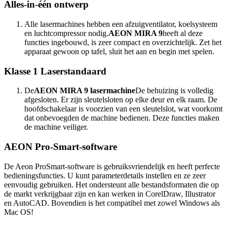
Alles-in-één ontwerp
Alle lasermachines hebben een afzuigventilator, koelsysteem
en luchtcompressor nodig.
AEON MIRA 9
heeft al deze
functies ingebouwd, is zeer compact en overzichtelijk. Zet het
apparaat gewoon op tafel, sluit het aan en begin met spelen.
Klasse 1 Laserstandaard
De
AEON MIRA 9 lasermachine
De behuizing is volledig
afgesloten. Er zijn sleutelsloten op elke deur en elk raam. De
hoofdschakelaar is voorzien van een sleutelslot, wat voorkomt
dat onbevoegden de machine bedienen. Deze functies maken
de machine veiliger.
AEON Pro-Smart-software
De Aeon ProSmart-software is gebruiksvriendelijk en heeft perfecte
bedieningsfuncties. U kunt parameterdetails instellen en ze zeer
eenvoudig gebruiken. Het ondersteunt alle bestandsformaten die op
de markt verkrijgbaar zijn en kan werken in CorelDraw, Illustrator
en AutoCAD. Bovendien is het compatibel met zowel Windows als
Mac OS!