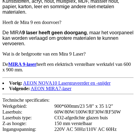
Kunststoffen, acryl, hout, multiplex, MDF, massief hout,
papier, karton, leer en sommige andere niet-metalen
materialen.
Heeft de Mira 9 een doorvoer?
De MIRA
9 laser
heeft geen doorgang
, maar het voorpaneel
kan worden verlaagd om grotere materialen te kunnen
vervoeren.
Wat is de bedgrootte van een Mira 9 Laser?
De
MIRA 9-laser
heeft een elektrisch verstelbare werktafel van 600
x 900 mm.
Vorig:
AEON NOVA10 Lasergraveerder en -snijder
Volgende:
AEON MIRA7-laser
Technische specificaties:
Werkgebied:
900*600mm/23 5/8″ x 35 1/2″
Laserbuis:
60W/80W/100W/RF30W/RF50W
Laserbuis type:
CO2-afgedichte glazen buis
Z-as hoogte:
150 mm verstelbaar
Ingangsspanning:
220V AC 50Hz/110V AC 60Hz