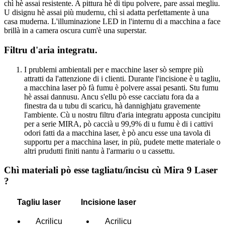
chì hè assai resistente. A pittura hè di tipu polvere, pare assai megliu.
U disignu hè assai più mudernu, chì si adatta perfettamente à una
casa muderna. L'illuminazione LED in l'internu di a macchina a face
brillà in a camera oscura cum'è una superstar.
Filtru d'aria integratu.
I prublemi ambientali per e macchine laser sò sempre più
attratti da l'attenzione di i clienti. Durante l'incisione è u tagliu,
a macchina laser pò fà fumu è polvere assai pesanti. Stu fumu
hè assai dannusu. Ancu s'ellu pò esse cacciatu fora da a
finestra da u tubu di scaricu, hà dannighjatu gravemente
l'ambiente. Cù u nostru filtru d'aria integratu apposta cuncipitu
per a serie MIRA, pò caccià u 99,9% di u fumu è di i cattivi
odori fatti da a macchina laser, è pò ancu esse una tavola di
supportu per a macchina laser, in più, pudete mette materiale o
altri prudutti finiti nantu à l'armariu o u cassettu.
Chì materiali pò esse tagliatu/incisu cù Mira 9 Laser
?
Tagliu laser
Incisione laser
Acrilicu
Acrilicu