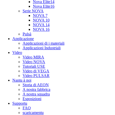
Nova Elite14
Nova Elite16
Serie NOVA
NOVA 7
NOVA 10
NOVA 14
NOVA 16
Pulsà
Applicazione
Applicazioni di i materiali
Applicazioni Industriali
Video
Video MIRA
Video NOVA
Tutoriali USE
Video di VEGA
Video PULSAR
Nantu à noi
Storia di AEON
A nostra fabbrica
A nostra squadra
Esposizioni
Supportu
FAQ
scaricamentu