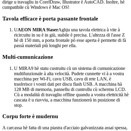
dirige u travagliu in CorelDraw, Illustrator è AutoCAD. Inoltre, hè
cumpatibile cù Windows è Mac OS!
Tavola efficace è porta passante frontale
U
AEON MIRA 9
l
aser
Aghju una tavola elettrica à vite à
ricircuitu in su è in giù, stabile è precisa. L'altezza di l'asse Z
hè di 150 mm, a porta frontale pò esse aperta è permette di fà
passà materiali più longhi per ella.
Multi-cumunicazione
U MIRA9 hè statu custruitu cù un sistema di cumunicazione
multifunzionale à alta velocità. Pudete cunnette vi à a vostra
macchina per Wi-Fi, cavu USB, cavu di rete LAN, è
trasferisce i vostri dati per discu flash USB. A macchina hà
128 MB di memoria, pannellu di cuntrollu cù schermu LCD.
Cù a modalità di travagliu offline quandu a vostra elettricità hè
cascata è u riavviu, a macchina funzionerà in pusizione di
stop.
Corpu forte è mudernu
A carcassa hè fatta di una piastra d'acciaio galvanizzata assai spessa,