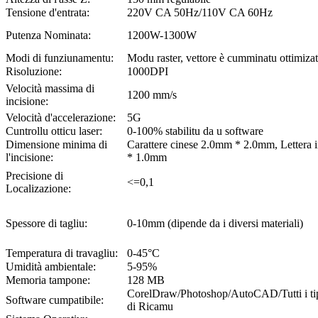
Tensione d'entrata:
220V CA 50Hz/110V CA 60Hz
Putenza Nominata:
1200W-1300W
Modi di funziunamentu:
Modu raster, vettore è cumminatu ottimiza
Risoluzione:
1000DPI
Velocità massima di
1200 mm/s
incisione:
Velocità d'accelerazione:
5G
Cuntrollu otticu laser:
0-100% stabilitu da u software
Dimensione minima di
Carattere cinese 2.0mm * 2.0mm, Lettera 
l'incisione:
* 1.0mm
Precisione di
<=0,1
Localizazione:
Spessore di tagliu:
0-10mm (dipende da i diversi materiali)
Temperatura di travagliu:
0-45°C
Umidità ambientale:
5-95%
Memoria tampone:
128 MB
CorelDraw/Photoshop/AutoCAD/Tutti i tip
Software cumpatibile:
di Ricamu