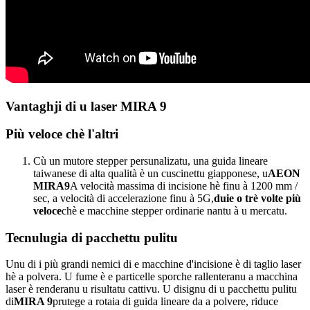
Vantaghji di u laser MIRA 9
Più veloce chè l'altri
Cù un mutore stepper persunalizatu, una guida lineare
taiwanese di alta qualità è un cuscinettu giapponese, u
AEON
MIRA9
A velocità massima di incisione hè finu à 1200 mm /
sec, a velocità di accelerazione finu à 5G,
duie o trè volte più
veloce
chè e macchine stepper ordinarie nantu à u mercatu.
Tecnulugia di pacchettu pulitu
Unu di i più grandi nemici di e macchine d'incisione è di taglio laser
hè a polvera. U fume è e particelle sporche rallenteranu a macchina
laser è renderanu u risultatu cattivu. U disignu di u pacchettu pulitu
di
MIRA 9
prutege a rotaia di guida lineare da a polvere, riduce