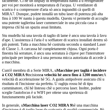
facilmente. Ci hè un display di temperatura nantu à u refrigeratore
per voi per monitorà a temperatura di l'acqua. U ventilatore di
scaricu è u compressore d'aria sò ancu ingranditi cà quelli di
MIRA7. Dunque, pudete installà un tubu laser di putenza più alta
finu à 100 W nantu à questu mudellu. Questu vi permette di accoglie
una putente taglierina laser cummerciale in una piccula casa o
impresa chì hà un spaziu assai limitatu.
Stu mudellu hà una tavola di taglio di lame è ancu una tavola à favu
d'ape. L'assistenza à l'aria è u soffiatore di scaricu installati dentru sò
più putenti. Tutta a macchina hè custruita secondu u standard Laser
di Classe 1. A carcassa hè cumpletamente chjusa. Ogni porta è
finestra hà serrature, è ancu una serratura à chjave per l'interruttore
principale per impedisce à una persona micca autorizata di accede à
a macchina.
Cum'è membru di a Serie MIRA, u
Macchine per taglià è incidere
à CO2 MIRA 9
incisione
a velocità hè ancu finu à 1200 mm/sec
A
velocità di accelerazione hè 5G. A guida antipolvere assicura chì u
risultatu di l'incisione sia perfettu. U raghju rossu hè di tipu
cumminatore, chì hè listessu chè u percorsu laser. Inoltre, pudete
sceglie l'autofocus è u WIFI per ottene una sperienza di
funziunamentu più faciule.
In generale, u
Macchina laser CO2 MIRA 9
hè una macchina
d'incisione è di taglio laser da scrivania di qualità cummerciale. Pò