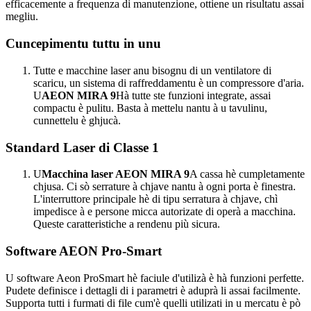
efficacemente a frequenza di manutenzione, ottiene un risultatu assai
megliu.
Cuncepimentu tuttu in unu
Tutte e macchine laser anu bisognu di un ventilatore di
scaricu, un sistema di raffreddamentu è un compressore d'aria.
U
AEON MIRA 9
Hà tutte ste funzioni integrate, assai
compactu è pulitu. Basta à mettelu nantu à u tavulinu,
cunnettelu è ghjucà.
Standard Laser di Classe 1
U
Macchina laser AEON MIRA 9
A cassa hè cumpletamente
chjusa. Ci sò serrature à chjave nantu à ogni porta è finestra.
L'interruttore principale hè di tipu serratura à chjave, chì
impedisce à e persone micca autorizate di operà a macchina.
Queste caratteristiche a rendenu più sicura.
Software AEON Pro-Smart
U software Aeon ProSmart hè faciule d'utilizà è hà funzioni perfette.
Pudete definisce i dettagli di i parametri è aduprà li assai facilmente.
Supporta tutti i furmati di file cum'è quelli utilizati in u mercatu è pò