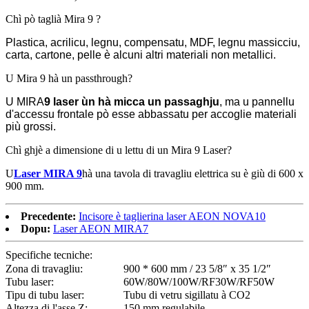
Chì pò taglià Mira 9 ?
Plastica, acrilicu, legnu, compensatu, MDF, legnu massicciu,
carta, cartone, pelle è alcuni altri materiali non metallici.
U Mira 9 hà un passthrough?
U MIRA
9 laser
ùn hà micca un passaghju
, ma u pannellu
d'accessu frontale pò esse abbassatu per accoglie materiali
più grossi.
Chì ghjè a dimensione di u lettu di un Mira 9 Laser?
U
Laser MIRA 9
hà una tavola di travagliu elettrica su è giù di 600 x
900 mm.
Precedente:
Incisore è taglierina laser AEON NOVA10
Dopu:
Laser AEON MIRA7
Specifiche tecniche:
Zona di travagliu:
900 * 600 mm / 23 5/8″ x 35 1/2″
Tubu laser:
60W/80W/100W/RF30W/RF50W
Tipu di tubu laser:
Tubu di vetru sigillatu à CO2
Altezza di l'asse Z:
150 mm regulabile