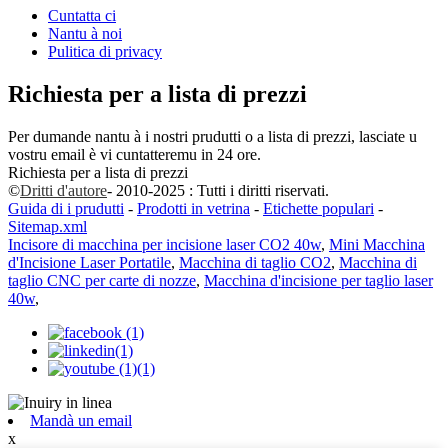
Cuntatta ci
Nantu à noi
Pulitica di privacy
Richiesta per a lista di prezzi
Per dumande nantu à i nostri prudutti o a lista di prezzi, lasciate u
vostru email è vi cuntatteremu in 24 ore.
Richiesta per a lista di prezzi
©
Dritti d'autore
- 2010-2025 : Tutti i diritti riservati.
Guida di i prudutti
-
Prodotti in vetrina
-
Etichette populari
-
Sitemap.xml
Incisore di macchina per incisione laser CO2 40w
,
Mini Macchina
d'Incisione Laser Portatile
,
Macchina di taglio CO2
,
Macchina di
taglio CNC per carte di nozze
,
Macchina d'incisione per taglio laser
40w
,
Mandà un email
x