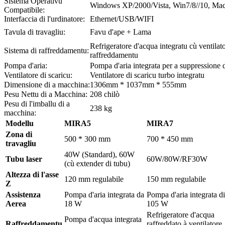
Sistema Operativu
Windows XP/2000/Vista, Win7/8//10, Ma
Compatibile:
Interfaccia di l'urdinatore:
Ethernet/USB/WIFI
Tavula di travagliu:
Favu d'ape + Lama
Refrigeratore d'acqua integratu cù ventilato
Sistema di raffreddamentu:
raffreddamentu
Pompa d'aria:
Pompa d'aria integrata per a suppressione 
Ventilatore di scaricu:
Ventilatore di scaricu turbo integratu
Dimensione di a macchina:
1306mm * 1037mm * 555mm
Pesu Nettu di a Macchina:
208 chilò
Pesu di l'imballu di a
238 kg
macchina:
Modellu
MIRA5
MIRA7
Zona di
500 * 300 mm
700 * 450 mm
travagliu
40W (Standard), 60W
Tubu laser
60W/80W/RF30W
(cù extender di tubu)
Altezza di l'asse
120 mm regulabile
150 mm regulabile
Z
Assistenza
Pompa d'aria integrata da
Pompa d'aria integrata di
Aerea
18 W
105 W
Refrigeratore d'acqua
Pompa d'acqua integrata
Raffreddamentu
raffreddato à ventilatore