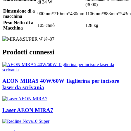
di 34 W
(3000)
Dimensione di a
900mm*710mm*430mm
1106mm*883mm*543
macchina
Pesu Nettu di a
105 chilò
128 kg
Macchina
Prodotti cunnessi
AEON MIRA5 40W/60W Taglierina per incisore
laser da scrivania
Laser AEON MIRA7