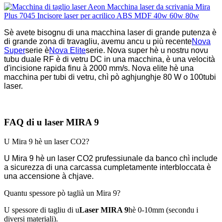
Sè avete bisognu di una macchina laser di grande putenza è
di grande zona di travagliu, avemu ancu u più recente
Nova
Super
serie è
Nova Elite
serie. Nova super hè u nostru novu
tubu duale RF è di vetru DC in una macchina, è una velocità
d'incisione rapida finu à 2000 mm/s. Nova elite hè una
macchina per tubi di vetru, chì pò aghjunghje 80 W o 100
tubi
laser.
FAQ di u laser MIRA 9
U Mira 9 hè un laser CO2?
U Mira 9 hè un laser CO2 prufessiunale da banco chì include
a sicurezza di una carcassa cumpletamente interbloccata è
una accensione à chjave.
Quantu spessore pò taglià un Mira 9?
U spessore di tagliu di u
Laser MIRA 9
hè 0-10mm (secondu i
diversi materiali).