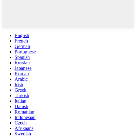
English
French
German
Portuguese
Spanish
Russian
Japanese
Korean
Arabic
Irish
Greek
Turkish
Italian
Danish
Romanian
Indonesian
Czech
Afrikaans
Swedish