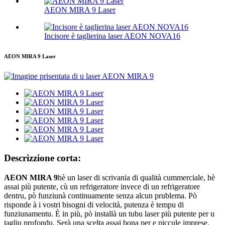
AEON MIRA 9 Laser
Incisore è taglierina laser AEON NOVA16
AEON MIRA 9 Laser
Descrizzione corta:
AEON MIRA 9
hè un laser di scrivania di qualità cummerciale, hè
assai più putente, cù un refrigeratore invece di un refrigeratore
dentru, pò funziunà continuamente senza alcun prublema. Pò
risponde à i vostri bisogni di velocità, putenza è tempu di
funziunamentu. È in più, pò installà un tubu laser più putente per u
tagliu prufondu. Serà una scelta assai bona per e piccule imprese.