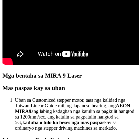
Mga bentaha sa MIRA 9 Laser
Mas paspas kay sa uban
Uban sa Customized stepper motor, taas nga kalidad nga
Taiwan Linear Guide rail, ug Japanese bearing, ang
AEON
MIRA9
ang labing kadaghan nga katulin sa pagkulit hangtod
sa 1200mm/sec, ang katulin sa pagpatulin hangtod sa
5G,
kaduha o tulo ka beses nga mas paspas
kay sa
ordinaryo nga stepper driving machines sa merkado.