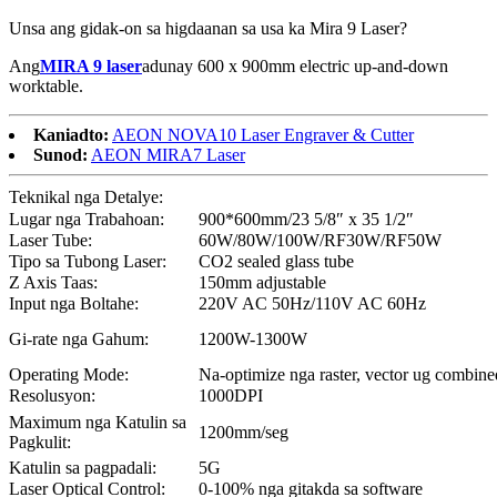
Unsa ang gidak-on sa higdaanan sa usa ka Mira 9 Laser?
Ang
MIRA 9 laser
adunay 600 x 900mm electric up-and-down
worktable.
Kaniadto:
AEON NOVA10 Laser Engraver & Cutter
Sunod:
AEON MIRA7 Laser
Teknikal nga Detalye:
Lugar nga Trabahoan:
900*600mm/23 5/8″ x 35 1/2″
Laser Tube:
60W/80W/100W/RF30W/RF50W
Tipo sa Tubong Laser:
CO2 sealed glass tube
Z Axis Taas:
150mm adjustable
Input nga Boltahe:
220V AC 50Hz/110V AC 60Hz
Gi-rate nga Gahum:
1200W-1300W
Operating Mode:
Na-optimize nga raster, vector ug combi
Resolusyon:
1000DPI
Maximum nga Katulin sa
1200mm/seg
Pagkulit:
Katulin sa pagpadali:
5G
Laser Optical Control:
0-100% nga gitakda sa software