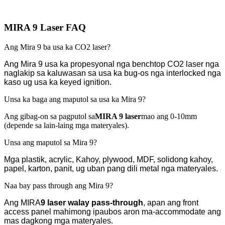
MIRA 9 Laser FAQ
Ang Mira 9 ba usa ka CO2 laser?
Ang Mira 9 usa ka propesyonal nga benchtop CO2 laser nga
naglakip sa kaluwasan sa usa ka bug-os nga interlocked nga
kaso ug usa ka keyed ignition.
Unsa ka baga ang maputol sa usa ka Mira 9?
Ang gibag-on sa pagputol sa
MIRA 9 laser
mao ang 0-10mm
(depende sa lain-laing mga materyales).
Unsa ang maputol sa Mira 9?
Mga plastik, acrylic, Kahoy, plywood, MDF, solidong kahoy,
papel, karton, panit, ug uban pang dili metal nga materyales.
Naa bay pass through ang Mira 9?
Ang MIRA
9 laser
walay pass-through
, apan ang front
access panel mahimong ipaubos aron ma-accommodate ang
mas dagkong mga materyales.