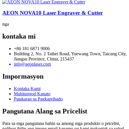
AEON NOVA10 Laser Engraver & Cutter
nga
kontaka mi
+86 181 6871 9006
Building 2, No. 2 Taibei Road, Yuewang Town, Taicang City,
Jiangsu Province, China, 215437
info@aeonlaser.com
Impormasyon
Kontaka Kami
Mahitungod Kanato
Patakaran sa Pagkapribado
Pangutana Alang sa Pricelist
Para sa mga pangutana bahin sa among mga produkto o pricelist,
palihug ibilin ang imong email kanamo ug kami makontak sa sulod