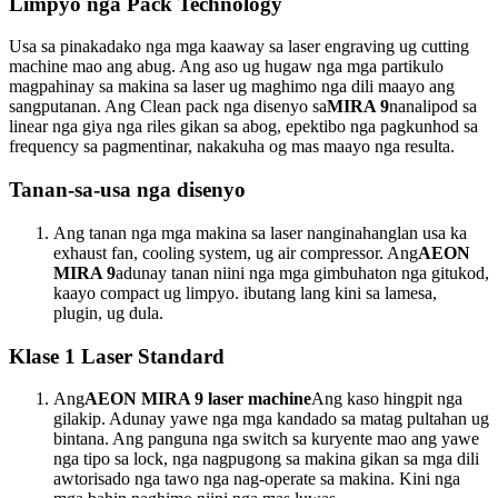
Limpyo nga Pack Technology
Usa sa pinakadako nga mga kaaway sa laser engraving ug cutting
machine mao ang abug. Ang aso ug hugaw nga mga partikulo
magpahinay sa makina sa laser ug maghimo nga dili maayo ang
sangputanan. Ang Clean pack nga disenyo sa
MIRA 9
nanalipod sa
linear nga giya nga riles gikan sa abog, epektibo nga pagkunhod sa
frequency sa pagmentinar, nakakuha og mas maayo nga resulta.
Tanan-sa-usa nga disenyo
Ang tanan nga mga makina sa laser nanginahanglan usa ka
exhaust fan, cooling system, ug air compressor. Ang
AEON
MIRA 9
adunay tanan niini nga mga gimbuhaton nga gitukod,
kaayo compact ug limpyo. ibutang lang kini sa lamesa,
plugin, ug dula.
Klase 1 Laser Standard
Ang
AEON MIRA 9 laser machine
Ang kaso hingpit nga
gilakip. Adunay yawe nga mga kandado sa matag pultahan ug
bintana. Ang panguna nga switch sa kuryente mao ang yawe
nga tipo sa lock, nga nagpugong sa makina gikan sa mga dili
awtorisado nga tawo nga nag-operate sa makina. Kini nga