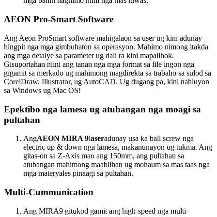
mga bahin naghimo niini nga mas luwas.
AEON Pro-Smart Software
Ang Aeon ProSmart software mahigalaon sa user ug kini adunay
hingpit nga mga gimbuhaton sa operasyon. Mahimo nimong itakda
ang mga detalye sa parameter ug dali ra kini mapalihok.
Gisuportahan niini ang tanan nga mga format sa file ingon nga
gigamit sa merkado ug mahimong magdirekta sa trabaho sa sulod sa
CorelDraw, Illustrator, ug AutoCAD. Ug dugang pa, kini nahiuyon
sa Windows ug Mac OS!
Epektibo nga lamesa ug atubangan nga moagi sa
pultahan
Ang
AEON MIRA 9
l
aser
adunay usa ka ball screw nga
electric up & down nga lamesa, makanunayon ug tukma. Ang
gitas-on sa Z-Axis mao ang 150mm, ang pultahan sa
atubangan mahimong maablihan ug mohaum sa mas taas nga
mga materyales pinaagi sa pultahan.
Multi-Cummunication
Ang MIRA9 gitukod gamit ang high-speed nga multi-