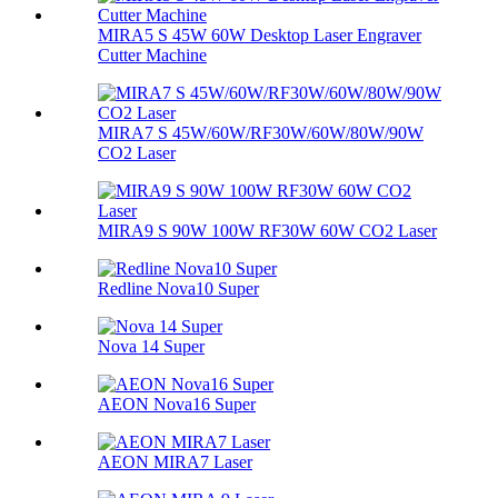
MIRA5 S 45W 60W Desktop Laser Engraver
Cutter Machine
MIRA7 S 45W/60W/RF30W/60W/80W/90W
CO2 Laser
MIRA9 S 90W 100W RF30W 60W CO2 Laser
Redline Nova10 Super
Nova 14 Super
AEON Nova16 Super
AEON MIRA7 Laser