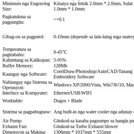
Minimum nga Engraving
Kinaiya nga Intsik 2.0mm * 2.0mm, Sulat 
Size:
1.0mm * 1.0mm
Pagkatukma sa
<=0.1
pagpangita:
Gibag-on sa pagputol:
0-10mm (depende sa lain-laing mga matery
Temperatura sa
0-45°C
pagtrabaho:
Kahimtang sa Kalikopan:
5-95%
Buffer Memory:
128Mb
CorelDraw/Photoshop/AutoCAD/Tanang k
Kaangay nga Software:
Embroidery Software
Nahiangay nga Sistema sa
Windows XP/2000/Vista, Win7/8//10, Ma
Operasyon:
Interface sa Kompyuter:
Ethernet/USB/WIFI
Worktable:
Dugos + Blade
Sistema sa pagpabugnaw:
Ang built-in nga water cooler nga adunay 
Air Pump:
Gitukod-sa kasaba pagsumpo sa hangin p
Exhaust Fan:
Gitukod-sa Turbo Exhaust blower
Dimensyon sa Makina:
1306mm * 1037mm * 555mm