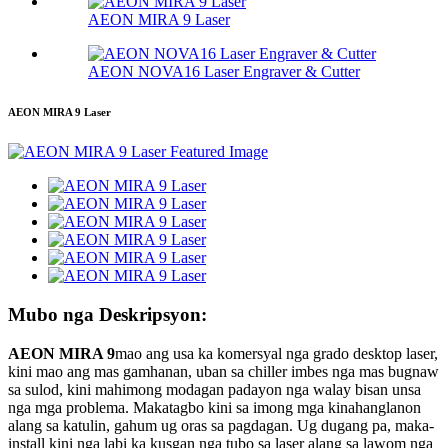
AEON MIRA 9 Laser
AEON NOVA16 Laser Engraver & Cutter
AEON MIRA 9 Laser
Mubo nga Deskripsyon:
AEON MIRA 9
mao ang usa ka komersyal nga grado desktop laser,
kini mao ang mas gamhanan, uban sa chiller imbes nga mas bugnaw
sa sulod, kini mahimong modagan padayon nga walay bisan unsa
nga mga problema. Makatagbo kini sa imong mga kinahanglanon
alang sa katulin, gahum ug oras sa pagdagan. Ug dugang pa, maka-
install kini nga labi ka kusgan nga tubo sa laser alang sa lawom nga