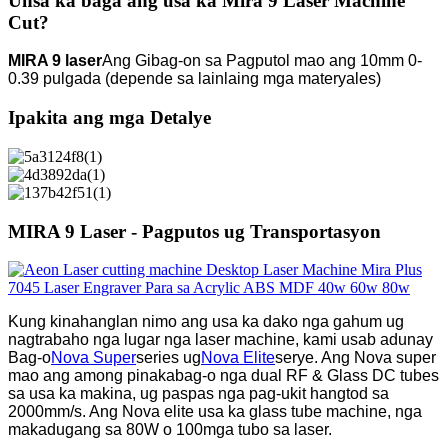
Unsa ka baga ang usa ka Mira 9 Laser Machine
Cut?
MIRA 9 laser
Ang Gibag-on sa Pagputol mao ang 10mm 0-
0.39 pulgada (depende sa lainlaing mga materyales)
Ipakita ang mga Detalye
MIRA 9 Laser - Pagputos ug Transportasyon
Kung kinahanglan nimo ang usa ka dako nga gahum ug
nagtrabaho nga lugar nga laser machine, kami usab adunay
Bag-o
Nova Super
series ug
Nova Elite
serye. Ang Nova super
mao ang among pinakabag-o nga dual RF & Glass DC tubes
sa usa ka makina, ug paspas nga pag-ukit hangtod sa
2000mm/s. Ang Nova elite usa ka glass tube machine, nga
makadugang sa 80W o 100
mga tubo sa laser.