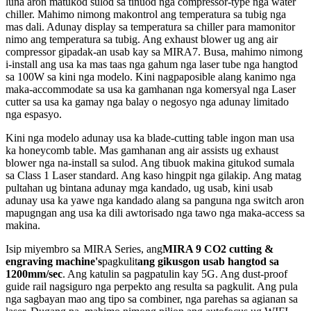
luna aron matukod sulod sa tinuod nga compressor-type nga water
chiller. Mahimo nimong makontrol ang temperatura sa tubig nga
mas dali. Adunay display sa temperatura sa chiller para mamonitor
nimo ang temperatura sa tubig. Ang exhaust blower ug ang air
compressor gipadak-an usab kay sa MIRA7. Busa, mahimo nimong
i-install ang usa ka mas taas nga gahum nga laser tube nga hangtod
sa 100W sa kini nga modelo. Kini nagpaposible alang kanimo nga
maka-accommodate sa usa ka gamhanan nga komersyal nga Laser
cutter sa usa ka gamay nga balay o negosyo nga adunay limitado
nga espasyo.
Kini nga modelo adunay usa ka blade-cutting table ingon man usa
ka honeycomb table. Mas gamhanan ang air assists ug exhaust
blower nga na-install sa sulod. Ang tibuok makina gitukod sumala
sa Class 1 Laser standard. Ang kaso hingpit nga gilakip. Ang matag
pultahan ug bintana adunay mga kandado, ug usab, kini usab
adunay usa ka yawe nga kandado alang sa panguna nga switch aron
mapugngan ang usa ka dili awtorisado nga tawo nga maka-access sa
makina.
Isip miyembro sa MIRA Series, ang
MIRA 9 CO2 cutting &
engraving machine's
pagkulit
ang gikusgon usab hangtod sa
1200mm/sec
. Ang katulin sa pagpatulin kay 5G. Ang dust-proof
guide rail nagsiguro nga perpekto ang resulta sa pagkulit. Ang pula
nga sagbayan mao ang tipo sa combiner, nga parehas sa agianan sa