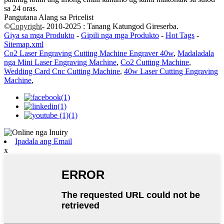
sa 24 oras.
Pangutana Alang sa Pricelist
©
Copyright
- 2010-2025 : Tanang Katungod Gireserba.
Giya sa mga Produkto
-
Gipili nga mga Produkto
-
Hot Tags
-
Sitemap.xml
Co2 Laser Engraving Cutting Machine Engraver 40w
,
Madaladala
nga Mini Laser Engraving Machine
,
Co2 Cutting Machine
,
Wedding Card Cnc Cutting Machine
,
40w Laser Cutting Engraving
Machine
,
Ipadala ang Email
x