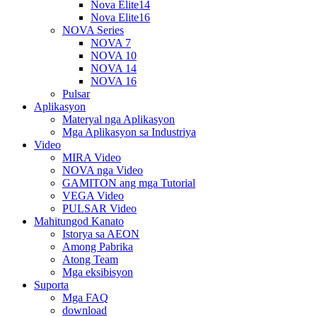
Nova Elite14
Nova Elite16
NOVA Series
NOVA 7
NOVA 10
NOVA 14
NOVA 16
Pulsar
Aplikasyon
Materyal nga Aplikasyon
Mga Aplikasyon sa Industriya
Video
MIRA Video
NOVA nga Video
GAMITON ang mga Tutorial
VEGA Video
PULSAR Video
Mahitungod Kanato
Istorya sa AEON
Among Pabrika
Atong Team
Mga eksibisyon
Suporta
Mga FAQ
download