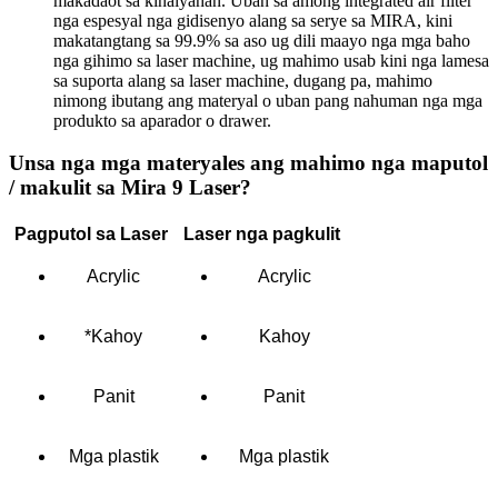
makadaot sa kinaiyahan. Uban sa among integrated air filter
nga espesyal nga gidisenyo alang sa serye sa MIRA, kini
makatangtang sa 99.9% sa aso ug dili maayo nga mga baho
nga gihimo sa laser machine, ug mahimo usab kini nga lamesa
sa suporta alang sa laser machine, dugang pa, mahimo
nimong ibutang ang materyal o uban pang nahuman nga mga
produkto sa aparador o drawer.
Unsa nga mga materyales ang mahimo nga maputol
/ makulit sa Mira 9 Laser?
Pagputol sa Laser
Laser nga pagkulit
Acrylic
Acrylic
*Kahoy
Kahoy
Panit
Panit
Mga plastik
Mga plastik