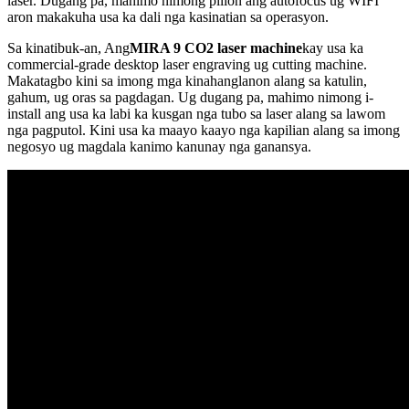
laser. Dugang pa, mahimo nimong pilion ang autofocus ug WIFI
aron makakuha usa ka dali nga kasinatian sa operasyon.
Sa kinatibuk-an, Ang
MIRA 9 CO2 laser machine
kay usa ka
commercial-grade desktop laser engraving ug cutting machine.
Makatagbo kini sa imong mga kinahanglanon alang sa katulin,
gahum, ug oras sa pagdagan. Ug dugang pa, mahimo nimong i-
install ang usa ka labi ka kusgan nga tubo sa laser alang sa lawom
nga pagputol. Kini usa ka maayo kaayo nga kapilian alang sa imong
negosyo ug magdala kanimo kanunay nga ganansya.