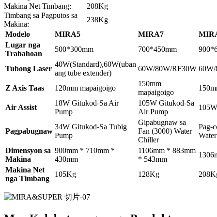
Makina Net Timbang:
208Kg
Timbang sa Pagputos sa
238Kg
Makina:
Modelo
MIRA5
MIRA7
MIR
Lugar nga
500*300mm
700*450mm
900*
Trabahoan
40W(Standard),60W(uban
Tubong Laser
60W/80W/RF30W
60W/
ang tube extender)
150mm
Z Axis Taas
120mm mapaigoigo
150m
mapaigoigo
18W Gitukod-Sa Air
105W Gitukod-Sa
Air Assist
105W 
Pump
Air Pump
Gipabugnaw sa
34W Gitukod-Sa Tubig
Pag-c
Pagpabugnaw
Fan (3000) Water
Pump
Water
Chiller
Dimensyon sa
900mm * 710mm *
1106mm * 883mm
1306
Makina
430mm
* 543mm
Makina Net
105Kg
128Kg
208K
nga Timbang