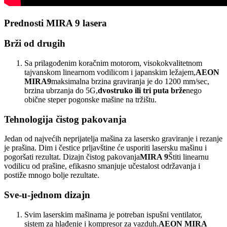
Prednosti MIRA 9 lasera
Brži od drugih
Sa prilagođenim koračnim motorom, visokokvalitetnom
tajvanskom linearnom vodilicom i japanskim ležajem,
AEON
MIRA9
maksimalna brzina graviranja je do 1200 mm/sec,
brzina ubrzanja do 5G,
dvostruko ili tri puta brže
nego
obične steper pogonske mašine na tržištu.
Tehnologija čistog pakovanja
Jedan od najvećih neprijatelja mašina za lasersko graviranje i rezanje
je prašina. Dim i čestice prljavštine će usporiti lasersku mašinu i
pogoršati rezultat. Dizajn čistog pakovanja
MIRA 9
Štiti linearnu
vodilicu od prašine, efikasno smanjuje učestalost održavanja i
postiže mnogo bolje rezultate.
Sve-u-jednom dizajn
Svim laserskim mašinama je potreban ispušni ventilator,
sistem za hlađenje i kompresor za vazduh.
AEON MIRA