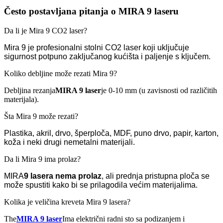
Često postavljana pitanja o MIRA 9 laseru
Da li je Mira 9 CO2 laser?
Mira 9 je profesionalni stolni CO2 laser koji uključuje
sigurnost potpuno zaključanog kućišta i paljenje s ključem.
Koliko debljine može rezati Mira 9?
Debljina rezanja
MIRA 9 laser
je 0-10 mm (u zavisnosti od različitih
materijala).
Šta Mira 9 može rezati?
Plastika, akril, drvo, šperploča, MDF, puno drvo, papir, karton,
koža i neki drugi nemetalni materijali.
Da li Mira 9 ima prolaz?
MIRA
9 lasera
nema prolaz
, ali prednja pristupna ploča se
može spustiti kako bi se prilagodila većim materijalima.
Kolika je veličina kreveta Mira 9 lasera?
The
MIRA 9 laser
Ima električni radni sto sa podizanjem i