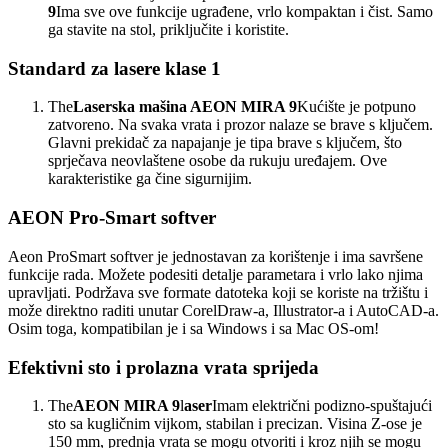
9
Ima sve ove funkcije ugrađene, vrlo kompaktan i čist. Samo
ga stavite na stol, priključite i koristite.
Standard za lasere klase 1
The
Laserska mašina AEON MIRA 9
Kućište je potpuno
zatvoreno. Na svaka vrata i prozor nalaze se brave s ključem.
Glavni prekidač za napajanje je tipa brave s ključem, što
sprječava neovlaštene osobe da rukuju uređajem. Ove
karakteristike ga čine sigurnijim.
AEON Pro-Smart softver
Aeon ProSmart softver je jednostavan za korištenje i ima savršene
funkcije rada. Možete podesiti detalje parametara i vrlo lako njima
upravljati. Podržava sve formate datoteka koji se koriste na tržištu i
može direktno raditi unutar CorelDraw-a, Illustrator-a i AutoCAD-a.
Osim toga, kompatibilan je i sa Windows i sa Mac OS-om!
Efektivni sto i prolazna vrata sprijeda
The
AEON MIRA 9
l
aser
Imam električni podizno-spuštajući
sto sa kugličnim vijkom, stabilan i precizan. Visina Z-ose je
150 mm, prednja vrata se mogu otvoriti i kroz njih se mogu