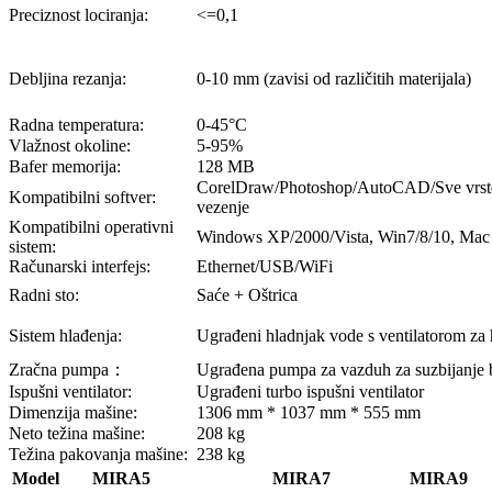
Preciznost lociranja:
<=0,1
Debljina rezanja:
0-10 mm (zavisi od različitih materijala)
Radna temperatura:
0-45°C
Vlažnost okoline:
5-95%
Bafer memorija:
128 MB
CorelDraw/Photoshop/AutoCAD/Sve vrste
Kompatibilni softver:
vezenje
Kompatibilni operativni
Windows XP/2000/Vista, Win7/8/10, Mac
sistem:
Računarski interfejs:
Ethernet/USB/WiFi
Radni sto:
Saće + Oštrica
Sistem hlađenja:
Ugrađeni hladnjak vode s ventilatorom za 
Zračna pumpa：
Ugrađena pumpa za vazduh za suzbijanje
Ispušni ventilator:
Ugrađeni turbo ispušni ventilator
Dimenzija mašine:
1306 mm * 1037 mm * 555 mm
Neto težina mašine:
208 kg
Težina pakovanja mašine:
238 kg
Model
MIRA5
MIRA7
MIRA9