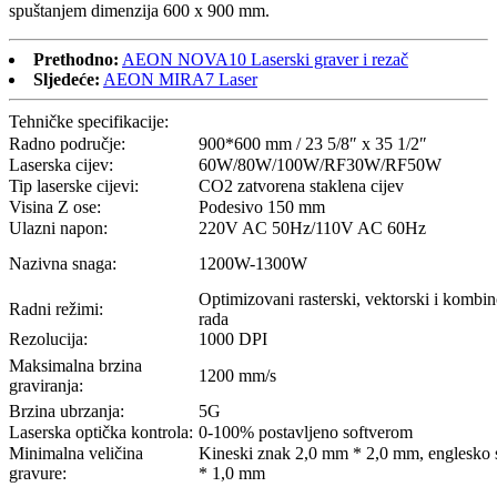
spuštanjem dimenzija 600 x 900 mm.
Prethodno:
AEON NOVA10 Laserski graver i rezač
Sljedeće:
AEON MIRA7 Laser
Tehničke specifikacije:
Radno područje:
900*600 mm / 23 5/8″ x 35 1/2″
Laserska cijev:
60W/80W/100W/RF30W/RF50W
Tip laserske cijevi:
CO2 zatvorena staklena cijev
Visina Z ose:
Podesivo 150 mm
Ulazni napon:
220V AC 50Hz/110V AC 60Hz
Nazivna snaga:
1200W-1300W
Optimizovani rasterski, vektorski i kombi
Radni režimi:
rada
Rezolucija:
1000 DPI
Maksimalna brzina
1200 mm/s
graviranja:
Brzina ubrzanja:
5G
Laserska optička kontrola:
0-100% postavljeno softverom
Minimalna veličina
Kineski znak 2,0 mm * 2,0 mm, englesko
gravure:
* 1,0 mm