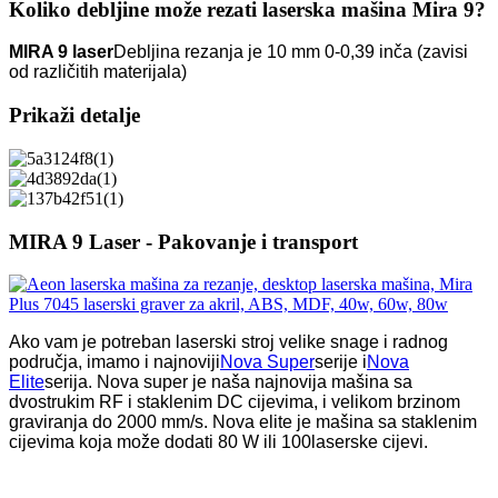
Koliko debljine može rezati laserska mašina Mira 9?
MIRA 9 laser
Debljina rezanja je 10 mm 0-0,39 inča (zavisi
od različitih materijala)
Prikaži detalje
MIRA 9 Laser - Pakovanje i transport
Ako vam je potreban laserski stroj velike snage i radnog
područja, imamo i najnoviji
Nova Super
serije i
Nova
Elite
serija. Nova super je naša najnovija mašina sa
dvostrukim RF i staklenim DC cijevima, i velikom brzinom
graviranja do 2000 mm/s. Nova elite je mašina sa staklenim
cijevima koja može dodati 80 W ili 100
laserske cijevi.