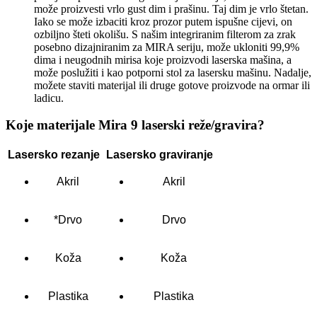
može proizvesti vrlo gust dim i prašinu. Taj dim je vrlo štetan.
Iako se može izbaciti kroz prozor putem ispušne cijevi, on
ozbiljno šteti okolišu. S našim integriranim filterom za zrak
posebno dizajniranim za MIRA seriju, može ukloniti 99,9%
dima i neugodnih mirisa koje proizvodi laserska mašina, a
može poslužiti i kao potporni stol za lasersku mašinu. Nadalje,
možete staviti materijal ili druge gotove proizvode na ormar ili
ladicu.
Koje materijale Mira 9 laserski reže/gravira?
Lasersko rezanje
Lasersko graviranje
Akril
Akril
*Drvo
Drvo
Koža
Koža
Plastika
Plastika