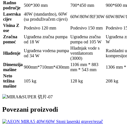
Radno
500*300 mm
700*450 mm
900*600 
područje
Laserska
40W (standardno), 60W
60W/80W/RF30W
60W/80W/
cijev
(sa produživačem cijevi)
Visina Z
Podesivo 120 mm
Podesivo 150 mm
Podesivo 
ose
Zračna
Ugrađena zračna pumpa
Ugrađena zračna
Ugrađena z
pomoć
od 18 W
pumpa od 105 W
W
Hladnjak vode s
Ugrađena vodena pumpa
Rashladni u
Hlađenje
ventilatorom
od 34 W
kompresijo
(3000)
Dimenzija
1106 mm * 883
900mm*710mm*430mm
1306 mm *
mašine
mm * 543 mm
Neto
težina
105 kg
128 kg
208 kg
mašine
Povezani proizvodi