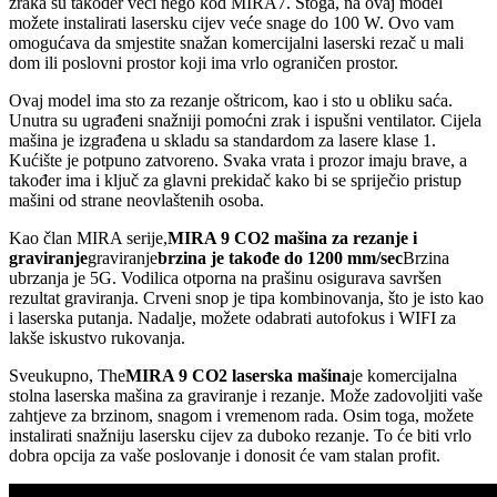
zraka su također veći nego kod MIRA7. Stoga, na ovaj model
možete instalirati lasersku cijev veće snage do 100 W. Ovo vam
omogućava da smjestite snažan komercijalni laserski rezač u mali
dom ili poslovni prostor koji ima vrlo ograničen prostor.
Ovaj model ima sto za rezanje oštricom, kao i sto u obliku saća.
Unutra su ugrađeni snažniji pomoćni zrak i ispušni ventilator. Cijela
mašina je izgrađena u skladu sa standardom za lasere klase 1.
Kućište je potpuno zatvoreno. Svaka vrata i prozor imaju brave, a
također ima i ključ za glavni prekidač kako bi se spriječio pristup
mašini od strane neovlaštenih osoba.
Kao član MIRA serije,
MIRA 9 CO2 mašina za rezanje i
graviranje
graviranje
brzina je takođe do 1200 mm/sec
Brzina
ubrzanja je 5G. Vodilica otporna na prašinu osigurava savršen
rezultat graviranja. Crveni snop je tipa kombinovanja, što je isto kao
i laserska putanja. Nadalje, možete odabrati autofokus i WIFI za
lakše iskustvo rukovanja.
Sveukupno, The
MIRA 9 CO2 laserska mašina
je komercijalna
stolna laserska mašina za graviranje i rezanje. Može zadovoljiti vaše
zahtjeve za brzinom, snagom i vremenom rada. Osim toga, možete
instalirati snažniju lasersku cijev za duboko rezanje. To će biti vrlo
dobra opcija za vaše poslovanje i donosit će vam stalan profit.