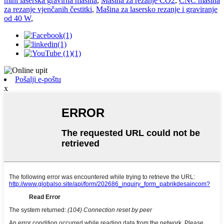
mini laserska gravirna mašina
,
Mašina za rezanje CO2
,
CNC mašina
za rezanje vjenčanih čestitki
,
Mašina za lasersko rezanje i graviranje
od 40 W
,
Pošalji e-poštu
x