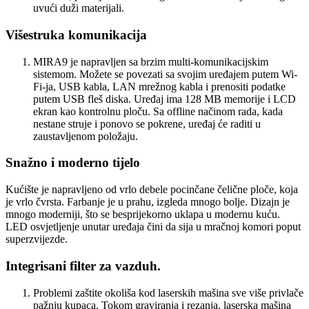
uvući duži materijali.
Višestruka komunikacija
MIRA9 je napravljen sa brzim multi-komunikacijskim
sistemom. Možete se povezati sa svojim uređajem putem Wi-
Fi-ja, USB kabla, LAN mrežnog kabla i prenositi podatke
putem USB fleš diska. Uređaj ima 128 MB memorije i LCD
ekran kao kontrolnu ploču. Sa offline načinom rada, kada
nestane struje i ponovo se pokrene, uređaj će raditi u
zaustavljenom položaju.
Snažno i moderno tijelo
Kućište je napravljeno od vrlo debele pocinčane čelične ploče, koja
je vrlo čvrsta. Farbanje je u prahu, izgleda mnogo bolje. Dizajn je
mnogo moderniji, što se besprijekorno uklapa u modernu kuću.
LED osvjetljenje unutar uređaja čini da sija u mračnoj komori poput
superzvijezde.
Integrisani filter za vazduh.
Problemi zaštite okoliša kod laserskih mašina sve više privlače
pažnju kupaca. Tokom graviranja i rezanja, laserska mašina