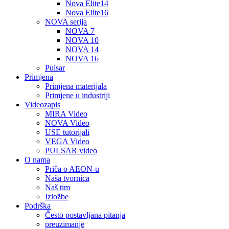
Nova Elite14
Nova Elite16
NOVA serija
NOVA 7
NOVA 10
NOVA 14
NOVA 16
Pulsar
Primjena
Primjena materijala
Primjene u industriji
Videozapis
MIRA Video
NOVA Video
USE tutorijali
VEGA Video
PULSAR video
O nama
Priča o AEON-u
Naša tvornica
Naš tim
Izložbe
Podrška
Često postavljana pitanja
preuzimanje