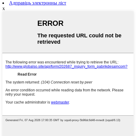
Адправіць электронны ліст
x