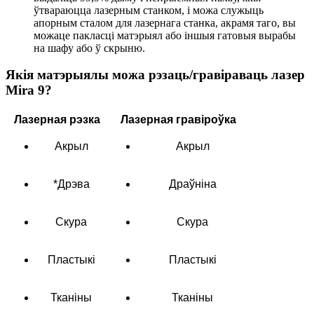
ўтвараюцца лазерным станком, і можа служыць
апорным сталом для лазернага станка, акрамя таго, вы
можаце пакласці матэрыял або іншыя гатовыя вырабы
на шафу або ў скрыню.
Якія матэрыялы можа рэзаць/гравіраваць лазер
Mira 9?
Лазерная рэзка
Лазерная гравіроўка
Акрыл
Акрыл
*Дрэва
Драўніна
Скура
Скура
Пластыкі
Пластыкі
Тканіны
Тканіны