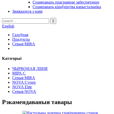
Спампаваць праграмнае забеспячэнне
Спампаваць кіраўніцтва карыстальніка
Звяжыцеся з намі
English
Галоўная
Прадукты
Серыя MIRA
Катэгорыі
ЧЫРВОНАЯ ЛІНІЯ
МІРА С
Серыя MIRA
NOVA Супер
NOVA Elite
Серыя NOVA
Рэкамендаваныя тавары