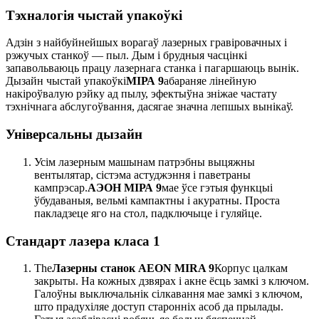
Тэхналогія чыстай упакоўкі
Адзін з найбуйнейшых ворагаў лазерных гравіровачных і
рэжучых станкоў — пыл. Дым і брудныя часцінкі
запавольваюць працу лазернага станка і пагаршаюць вынік.
Дызайн чыстай упакоўкі
МІРА 9
абараняе лінейную
накіроўвалую рэйку ад пылу, эфектыўна зніжае частату
тэхнічнага абслугоўвання, дасягае значна лепшых вынікаў.
Універсальны дызайн
Усім лазерным машынам патрэбны выцяжны
вентылятар, сістэма астуджэння і паветраны
кампрэсар.
АЭОН МІРА 9
мае ўсе гэтыя функцыі
ўбудаваныя, вельмі кампактны і акуратны. Проста
пакладзеце яго на стол, падключыце і гуляйце.
Стандарт лазера класа 1
The
Лазерны станок AEON MIRA 9
Корпус цалкам
закрыты. На кожных дзвярах і акне ёсць замкі з ключом.
Галоўны выключальнік сілкавання мае замкі з ключом,
што прадухіляе доступ старонніх асоб да прылады.