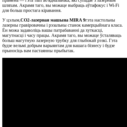
прамень — гэта тып аб'яднальніка, які супадае з лазерным
шляхам. Акрамя таго, вы можаце выбраць аўтафокус і Wi-Fi
для больш простага кіравання.
У цэлым,
CO2-лазерная машына MIRA 9
гэта настольны
лазерны гравіровачны і рэзальны станок камерцыйнага класа.
Ён можа задаволіць вашы патрабаванні да хуткасці,
магутнасці і часу працы. Акрамя таго, вы можаце ўсталяваць
больш магутную лазерную трубку для глыбокай рэзкі. Гэта
будзе вельмі добрым варыянтам для вашага бізнесу і будзе
прыносіць вам пастаянны прыбытак.