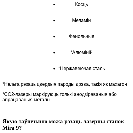
Косць
Меламін
Фенольныя
*Алюміній
*Нержавеючая сталь
*Нельга рэзаць цвёрдыя пароды дрэва, такія як махагон
*CO2-лазеры маркіруюць толькі анодзіраваныя або
апрацаваныя металы.
Якую таўшчыню можа рэзаць лазерны станок
Mira 9?