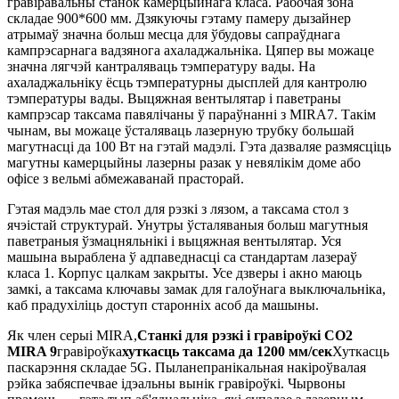
гравіравальны станок камерцыйнага класа. Рабочая зона
складае 900*600 мм. Дзякуючы гэтаму памеру дызайнер
атрымаў значна больш месца для ўбудовы сапраўднага
кампрэсарнага вадзянога ахаладжальніка. Цяпер вы можаце
значна лягчэй кантраляваць тэмпературу вады. На
ахаладжальніку ёсць тэмпературны дысплей для кантролю
тэмпературы вады. Выцяжная вентылятар і паветраны
кампрэсар таксама павялічаны ў параўнанні з MIRA7. Такім
чынам, вы можаце ўсталяваць лазерную трубку большай
магутнасці да 100 Вт на гэтай мадэлі. Гэта дазваляе размясціць
магутны камерцыйны лазерны разак у невялікім доме або
офісе з вельмі абмежаванай прасторай.
Гэтая мадэль мае стол для рэзкі з лязом, а таксама стол з
ячэістай структурай. Унутры ўсталяваныя больш магутныя
паветраныя ўзмацняльнікі і выцяжная вентылятар. Уся
машына выраблена ў адпаведнасці са стандартам лазераў
класа 1. Корпус цалкам закрыты. Усе дзверы і акно маюць
замкі, а таксама ключавы замак для галоўнага выключальніка,
каб прадухіліць доступ старонніх асоб да машыны.
Як член серыі MIRA,
Станкі для рэзкі і гравіроўкі CO2
MIRA 9
гравіроўка
хуткасць таксама да 1200 мм/сек
Хуткасць
паскарэння складае 5G. Пыланепранікальная накіроўвалая
рэйка забяспечвае ідэальны вынік гравіроўкі. Чырвоны