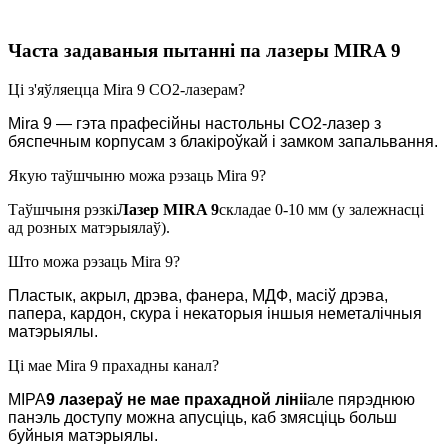
Часта задаваныя пытанні па лазеры MIRA 9
Ці з'яўляецца Mira 9 CO2-лазерам?
Mira 9 — гэта прафесійны настольны CO2-лазер з
бяспечным корпусам з блакіроўкай і замком запальвання.
Якую таўшчыню можа рэзаць Mira 9?
Таўшчыня рэзкі
Лазер MIRA 9
складае 0-10 мм (у залежнасці
ад розных матэрыялаў).
Што можа рэзаць Mira 9?
Пластык, акрыл, дрэва, фанера, МДФ, масіў дрэва,
папера, кардон, скура і некаторыя іншыя неметалічныя
матэрыялы.
Ці мае Mira 9 прахадны канал?
МІРА
9 лазераў
не мае прахадной лініі
але пярэднюю
панэль доступу можна апусціць, каб змясціць больш
буйныя матэрыялы.