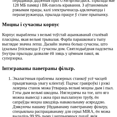
перадаваць дадзеныя праз USB-флэш-дыск. Прылада мае
128 МБ памяці і ВК-панэль кіравання. З аўтаномным
рэжымам працы, калі электрычнасць адключаецца і
перазагружаецца, прылада працуе ў стане прыпынку.
Моцны і сучасны корпус
Корпус выраблены з вельмі тоўстай ацынкаванай сталёвай
пласціны, якая вельмі трывалая. Фарба парашковага тыпу
выглядае значна лепш. Дызайн значна больш сучасны, што
ідэальна ўпісваецца ў сучасны дом. Святлодыёдная падсветка
ўнутры прылады дазваляе ёй ззяць у цёмным пакоі, як
суперзорка.
Інтэграваны паветраны фільтр.
Экалагічныя праблемы лазерных станкоў усё часцей
прыцягваюць увагу кліентаў. Падчас гравіроўкі і рэзкі
лазерны станок можа ўтвараць вельмі моцны дым і пыл.
Гэты дым вельмі шкодны. Нягледзячы на ​​тое, што яго
можна вывесці з акна праз выхлапную трубу, ён
сапраўды моцна шкодзіць навакольнаму асяроддзю.
Дзякуючы нашаму ўбудаванаму паветранаму фільтру,
спецыяльна распрацаванаму для серыі MIRA, ён можа
выдаліць 99,9% дыму і непрыемных пахаў, якія