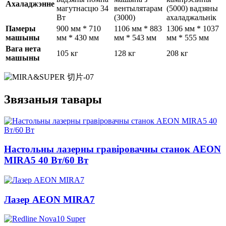
Ахаладжэнне
магутнасцю 34
вентылятарам
(5000) вадзяны
Вт
(3000)
ахаладжальнік
Памеры
900 мм * 710
1106 мм * 883
1306 мм * 1037
машыны
мм * 430 мм
мм * 543 мм
мм * 555 мм
Вага нета
105 кг
128 кг
208 кг
машыны
Звязаныя тавары
Настольны лазерны гравіровачны станок AEON
MIRA5 40 Вт/60 Вт
Лазер AEON MIRA7