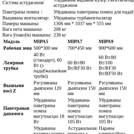
Сістэма астуджэння:
астуджэння
Паветраны помпа：
Убудаваны паветраны помпа для пада
Выцяжны вентылятар:
Убудаваны турбавентылятар
Памеры машыны:
1306 мм * 1037 мм * 555 мм
Вага нета машыны:
208 кг
Вага ўпакоўкі машыны:
238 кг
Мадэль
МІРА5
МІРА7
МІРА9
Рабочая зона
500*300 мм
700*450 мм
900*600 мм
40 Вт
60 Вт/80
(стандарт), 60
Лазерная
60 Вт/80
Вт/100
Вт (з
трубка
Вт/RF30 Вт
Вт/RF30
падаўжальнікам
Вт/RF50 Вт
трубкі)
Рэгуляваны
Рэгуляваны
Рэгуляваны
Вышыня
дыяпазон 120
дыяпазон 150
дыяпазон 150
восі Z
мм
мм
мм
Убудаваны
Убудаваны
Убудаваны
паветраны
паветраны
паветраны
Паветраная
помпа
помпа
помпа
дапамога
магутнасцю 18
магутнасцю
магутнасцю
Вт
105 Вт
105 Вт
Убудаваны
Астуджальная
Паравы
вадзяны помпа
машына з
кампрэсійны