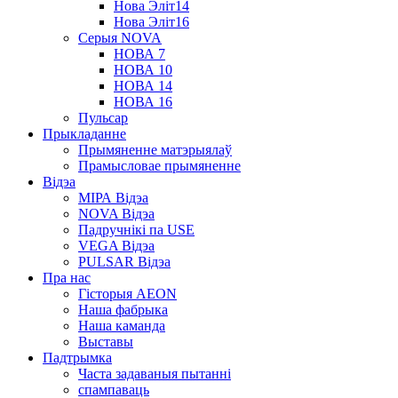
Нова Эліт14
Нова Эліт16
Серыя NOVA
НОВА 7
НОВА 10
НОВА 14
НОВА 16
Пульсар
Прыкладанне
Прымяненне матэрыялаў
Прамысловае прымяненне
Відэа
МІРА Відэа
NOVA Відэа
Падручнікі па USE
VEGA Відэа
PULSAR Відэа
Пра нас
Гісторыя AEON
Наша фабрыка
Наша каманда
Выставы
Падтрымка
Часта задаваныя пытанні
спампаваць