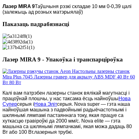
Лазер MIRA 9
Таўшчыня рэзкі складае 10 мм 0-0,39 цалі
(залежыць ад розных матэрыялаў)
Паказаць падрабязнасці
Лазер MIRA 9 - Упакоўка і транспарціроўка
Калі вам патрэбен лазерны станок вялікай магутнасці і
працоўнай плошчы, у нас таксама ёсць найноўшы
Нова
Супер
серыя і
Нова Эліт
серыя. Nova super — гэта наша
найноўшая машына з падвойнымі радыёчастотнымі і
шклянымі лямпамі пастаяннага току, якая працуе са
хуткасцю гравіроўкі да 2000 мм/с. Nova elite — гэта
машына са шклянымі лямпачкамі, якая можа дадаць 80
Вт або 100 Вт.
лазерныя трубкі.