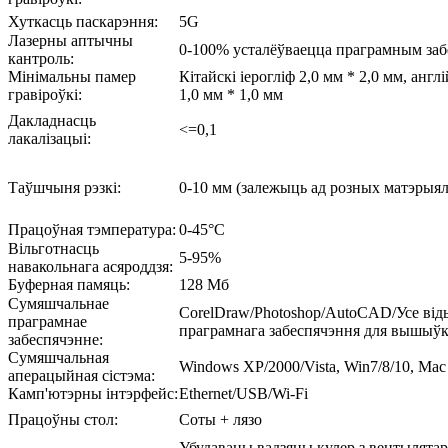
Хуткасць паскарэння:
5G
Лазерны аптычны
0-100% усталёўваецца праграмным за
кантроль:
Мінімальны памер
Кітайскі іерогліф 2,0 мм * 2,0 мм, англі
гравіроўкі:
1,0 мм * 1,0 мм
Дакладнасць
<=0,1
лакалізацыі:
Таўшчыня рэзкі:
0-10 мм (залежыць ад розных матэрыял
Працоўная тэмпература:
0-45°C
Вільготнасць
5-95%
навакольнага асяроддзя:
Буферная памяць:
128 Мб
Сумяшчальнае
CorelDraw/Photoshop/AutoCAD/Усе від
праграмнае
праграмнага забеспячэння для вышыўк
забеспячэнне:
Сумяшчальная
Windows XP/2000/Vista, Win7/8/10, Mac
аперацыйная сістэма:
Камп'ютэрны інтэрфейс:
Ethernet/USB/Wi-Fi
Працоўны стол:
Соты + лязо
Убудаваны вадзяны кулер з вентылята