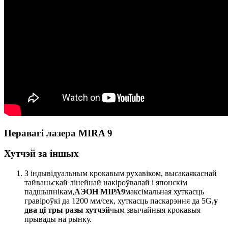
Перавагі лазера MIRA 9
Хутчэй за іншых
З індывідуальным крокавым рухавіком, высакаякаснай
тайваньскай лінейнай накіроўвалай і японскім
падшыпнікам,
АЭОН МІРА9
максімальная хуткасць
гравіроўкі да 1200 мм/сек, хуткасць паскарэння да 5G,
у
два ці тры разы хутчэй
чым звычайныя крокавыя
прывады на рынку.