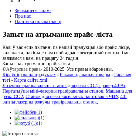
Звяжыцеся з намі
Пра нас
Палітыка прыватнасці
Запыт на атрыманне прайс-ліста
Калі ў вас ёсць пытанні па нашай прадукцыі або прайс-лісце,
калі ласка, пакіньце нам свой адрас электроннай пошты, і мы
звяжамся з вамі на працягу 24 гадзін.
Запыт на атрыманне прайс-ліста
©
Аўтарскае права
- 2010-2025: Усе правы абаронены.
Кіраўніцтва па прадуктах
-
Рэкамендаваныя тавары
-
Гарачыя
тэгі
-
Карта сайта.xml
Лазерны гравіравальны станок для рэзкі CO2, гравер 40 Вт
,
Партатыўны міні-лазерны гравіравальны станок
,
Машына для
рэзкі CO2
,
Станок для рэзкі вясельных паштовак з ЧПУ
,
40-
ватны лазерны рэжучы гравіравальны станок
,