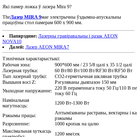
Які памер ложка ў лазера Mira 9?
The
Лазер MIRA 9
мае электрычны ўздымна-апускальны
працоўны стол памерам 600 х 900 мм.
Папярэдняе:
Лазерны гравіравальны і разак AEON
NOVA10
Далей:
Лазер AEON MIRA7
Тэхнічныя характарыстыкі:
Рабочая зона:
900*600 мм / 23 5/8 цалі x 35 1/2 цалі
Лазерная трубка:
60 Вт/80 Вт/100 Вт/RF30 Вт/RF50 Вт
Тып лазернай трубкі:
CO2-герметычная шкляная трубка
Вышыня восі Z:
Рэгуляваны дыяпазон 150 мм
220 В пераменнага току 50 Гц/110 В п
Уваходнае напружанне:
току 60 Гц
Намінальная
1200 Вт-1300 Вт
магутнасць:
Аптымізаваны растравы, вектарны і к
Рэжымы працы:
рэжымы
Разрозненне:
1000 кропак на цалю
Максімальная хуткасць
1200 мм/сек
гравіроўкі: