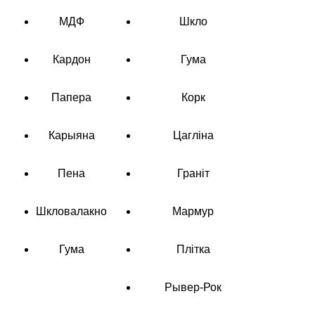
МДФ
Шкло
Кардон
Гума
Папера
Корк
Карыяна
Цагліна
Пена
Граніт
Шкловалакно
Мармур
Гума
Плітка
Рывер-Рок