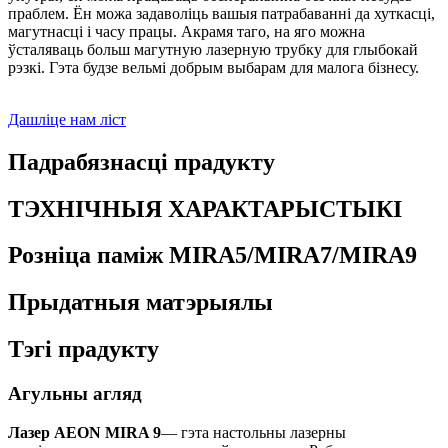
праблем. Ён можа задаволіць вашыя патрабаванні да хуткасці,
магутнасці і часу працы. Акрамя таго, на яго можна
ўсталяваць больш магутную лазерную трубку для глыбокай
рэзкі. Гэта будзе вельмі добрым выбарам для малога бізнесу.
Дашліце нам ліст
Падрабязнасці прадукту
ТЭХНІЧНЫЯ ХАРАКТАРЫСТЫКІ
Розніца паміж MIRA5/MIRA7/MIRA9
Прыдатныя матэрыялы
Тэгі прадукту
Агульны агляд
Лазер AEON MIRA 9
— гэта настольны лазерны