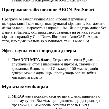
Гэтыя асаблівасці робяць яе больш бяспечнай.
Праграмнае забеспячэнне AEON Pro-Smart
Праграмнае забеспячэнне Aeon ProSmart зручнае ў
выкарыстанні і мае выдатныя функцыі кіравання. Вы можаце
лёгка задаваць параметры і кіраваць імі. Яно падтрымлівае ўсе
фарматы файлаў, якія выкарыстоўваюцца на рынку, і можа
кіраваць працай у CorelDraw, Illustrator і AutoCAD. Акрамя
таго, яно сумяшчальна як з Windows, так і з Mac OS!
Эфектыўны стол і пярэднія дзверы
The
АЭОН МІРА 9
л
асер
Ёсць электрычны ўздымна-
апускальны стол з шарыкавым шрубам, стабільны і
дакладны. Вышыня восі Z складае 150 мм, пярэднія
дзверы можна адчыніць і прапускаць больш доўгія
матэрыялы праз іх.
Мультыкамунікацыя
MIRA9 мае высакахуткасную шматфункцыянальную
сістэму сувязі. Вы можаце падключыцца да прылады
праз Wi-Fi, USB-кабель, сеткавы кабель LAN і