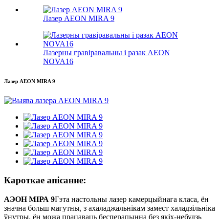
Лазер AEON MIRA 9
Лазерны гравіравальны і разак AEON
NOVA16
Лазер AEON MIRA 9
Кароткае апісанне:
АЭОН МІРА 9
Гэта настольны лазер камерцыйнага класа, ён
значна больш магутны, з ахаладжальнікам замест халадзільніка
ўнутры, ён можа працаваць бесперапынна без якіх-небудзь