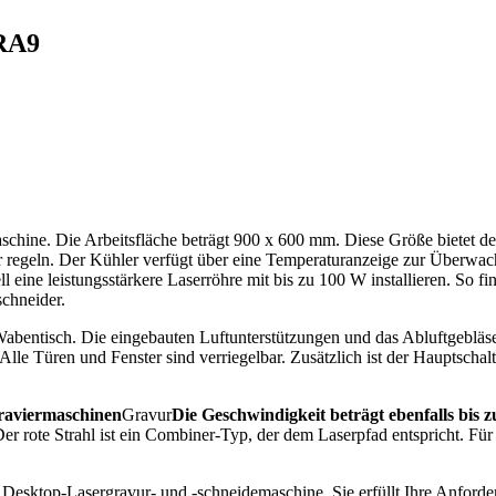
RA9
aschine. Die Arbeitsfläche beträgt 900 x 600 mm. Diese Größe bietet 
her regeln. Der Kühler verfügt über eine Temperaturanzeige zur Überw
 eine leistungsstärkere Laserröhre mit bis zu 100 W installieren. So
chneider.
abentisch. Die eingebauten Luftunterstützungen und das Abluftgebläse
Alle Türen und Fenster sind verriegelbar. Zusätzlich ist der Hauptschal
aviermaschinen
Gravur
Die Geschwindigkeit beträgt ebenfalls bis 
. Der rote Strahl ist ein Combiner-Typ, der dem Laserpfad entspricht
le Desktop-Lasergravur- und -schneidemaschine. Sie erfüllt Ihre Anfor