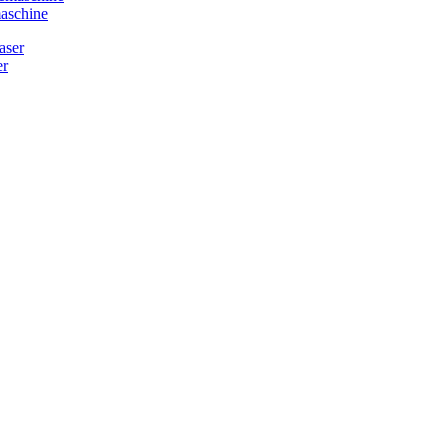
aschine
r