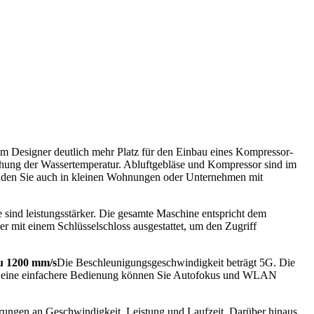
dem Designer deutlich mehr Platz für den Einbau eines Kompressor-
achung der Wassertemperatur. Abluftgebläse und Kompressor sind im
 finden Sie auch in kleinen Wohnungen oder Unternehmen mit
 sind leistungsstärker. Die gesamte Maschine entspricht dem
ter mit einem Schlüsselschloss ausgestattet, um den Zugriff
zu 1200 mm/s
Die Beschleunigungsgeschwindigkeit beträgt 5G. Die
. Für eine einfachere Bedienung können Sie Autofokus und WLAN
derungen an Geschwindigkeit, Leistung und Laufzeit. Darüber hinaus