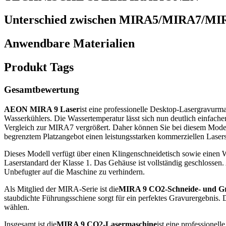
Unterschied zwischen MIRA5/MIRA7/MI
Anwendbare Materialien
Produkt Tags
Gesamtbewertung
AEON MIRA 9 Laser
ist eine professionelle Desktop-Lasergravurm
Wasserkühlers. Die Wassertemperatur lässt sich nun deutlich einfac
Vergleich zur MIRA7 vergrößert. Daher können Sie bei diesem Modell
begrenztem Platzangebot einen leistungsstarken kommerziellen Lasers
Dieses Modell verfügt über einen Klingenschneidetisch sowie einen W
Laserstandard der Klasse 1. Das Gehäuse ist vollständig geschlossen. 
Unbefugter auf die Maschine zu verhindern.
Als Mitglied der MIRA-Serie ist die
MIRA 9 CO2-Schneide- und Gr
staubdichte Führungsschiene sorgt für ein perfektes Gravurergebnis
wählen.
Insgesamt ist die
MIRA 9 CO2-Lasermaschine
ist eine professionel