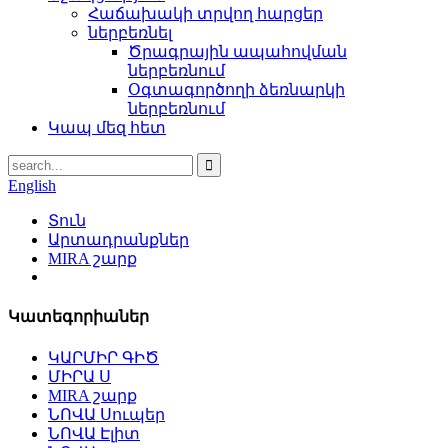
Հաճախակի տրվող հարցեր
ներբեռնել
Ծրագրային ապահովման
ներբեռնում
Օգտագործողի ձեռնարկի
ներբեռնում
Կապ մեզ հետ
English
Տուն
Արտադրանքներ
MIRA շարք
Կատեգորիաներ
ԿԱՐՄԻՐ ԳԻԾ
ՄԻՐԱ Ս
MIRA շարք
ՆՈՎԱ Սուպեր
ՆՈՎԱ Էլիտ