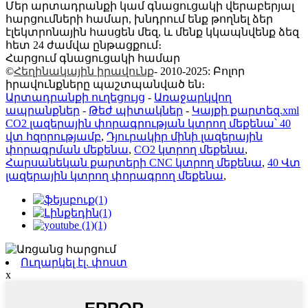
Մեր արտադրանքի կամ գնացուցակի վերաբերյալ
հարցումների համար, խնդրում ենք թողնել ձեր
էլեկտրոնային հասցեն մեզ, և մենք կկապնվենք ձեզ
հետ 24 ժամվա ընթացքում։
Հարցում գնացուցակի համար
©
Հեղինակային իրավունք
- 2010-2025: Բոլոր
իրավունքները պաշտպանված են։
Արտադրանքի ուղեցույց
-
Առաջարկվող
ապրանքներ
-
Թեժ պիտակներ
-
Կայքի քարտեզ.xml
CO2 լազերային փորագրության կտրող մեքենա՝ 40
վտ հզորությամբ
,
Դյուրակիր մինի լազերային
փորագրման մեքենա
,
CO2 կտրող մեքենա
,
Հարսանեկան քարտերի CNC կտրող մեքենա
,
40 Վտ
լազերային կտրող փորագրող մեքենա
,
Ուղարկել էլ. փոստ
x