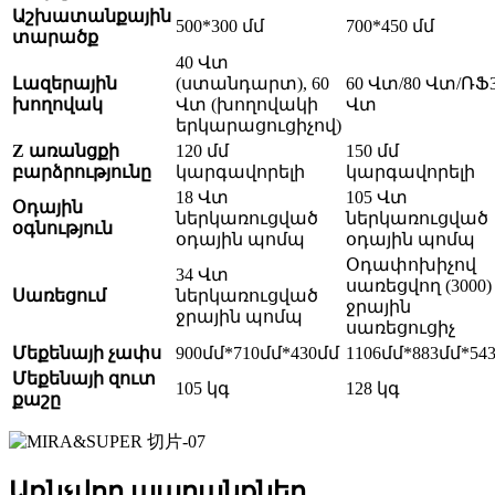
Աշխատանքային
500*300 մմ
700*450 մմ
տարածք
40 Վտ
Լազերային
(ստանդարտ), 60
60 Վտ/80 Վտ/ՌՖ
խողովակ
Վտ (խողովակի
Վտ
երկարացուցիչով)
Z առանցքի
120 մմ
150 մմ
բարձրությունը
կարգավորելի
կարգավորելի
18 Վտ
105 Վտ
Օդային
ներկառուցված
ներկառուցված
օգնություն
օդային պոմպ
օդային պոմպ
Օդափոխիչով
34 Վտ
սառեցվող (3000)
Սառեցում
ներկառուցված
ջրային
ջրային պոմպ
սառեցուցիչ
Մեքենայի չափս
900մմ*710մմ*430մմ
1106մմ*883մմ*54
Մեքենայի զուտ
105 կգ
128 կգ
քաշը
Առնչվող ապրանքներ