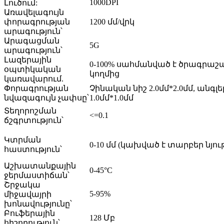
1000DPI
Լուծում:
Առավելագույն
փորագրության
1200 մմ/վրկ
արագություն՝
Արագացման
5G
արագություն՝
Լազերային
0-100% սահմանված է ծրագրաշ
օպտիկական
կողմից
կառավարում.
Փորագրության
Չինական նիշ 2.0մմ*2.0մմ, անգլ
նվազագույն չափսը՝
1.0մմ*1.0մմ
Տեղորոշման
<=0.1
ճշգրտություն՝
Կտրման
0-10 մմ (կախված է տարբեր նյու
հաստություն՝
Աշխատանքային
0-45°C
ջերմաստիճան՝
Շրջակա
5-95%
միջավայրի
խոնավությունը՝
Բուֆերային
128 Մբ
հիշողություն՝