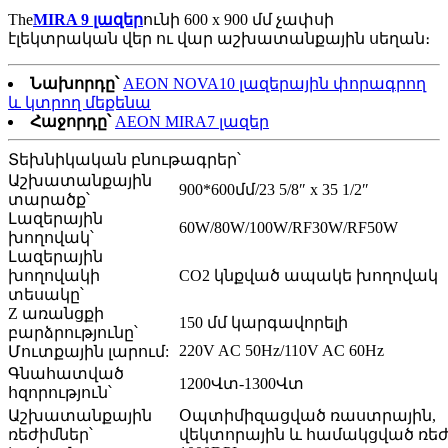
The
MIRA 9 լազեր
ունի 600 x 900 մմ չափսի
էլեկտրական վեր ու վար աշխատանքային սեղան։
Նախորդը՝
AEON NOVA10 լազերային փորագրող
և կտրող մեքենա
Հաջորդը՝
AEON MIRA7 լազեր
Տեխնիկական բնութագրեր՝
Աշխատանքային
900*600մմ/23 5/8″ x 35 1/2″
տարածք՝
Լազերային
60W/80W/100W/RF30W/RF50W
խողովակ՝
Լազերային
խողովակի
CO2 կնքված ապակե խողովակ
տեսակը՝
Z առանցքի
150 մմ կարգավորելի
բարձրությունը՝
220V AC 50Hz/110V AC 60Hz
Մուտքային լարում:
Գնահատված
1200Վտ-1300Վտ
հզորություն՝
Աշխատանքային
Օպտիմիզացված ռաստրային,
ռեժիմներ՝
վեկտորային և համակցված ռեժ