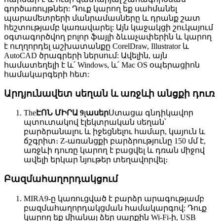
գործառույթներ: Դուք կարող եք սահմանել
պարամետրերի մանրամասները և դրանք շատ
հեշտությամբ կառավարել: Այն կաջակցի շուկայում
օգտագործվող բոլոր ֆայլի ձևաչափերին և կարող
է ուղղորդել աշխատանքը CorelDraw, Illustrator և
AutoCAD ծրագրերի ներսում: Ավելին, այն
համատեղելի է և՛ Windows, և՛ Mac OS օպերացիոն
համակարգերի հետ:
Արդյունավետ սեղան և առջևի անցքի դուռ
The
ԷՈՆ ՄԻՐԱ 9
լ
ասեր
Ստացա գնդիկավոր
պտուտակով էլեկտրական սեղան՝
բարձրանալու և իջեցնելու համար, կայուն և
ճշգրիտ։ Z-առանցքի բարձրությունը 150 մմ է,
առջևի դուռը կարող է բացվել և դռան միջով
ավելի երկար նյութեր տեղավորվել։
Բազմահաղորդակցում
MIRA9-ը կառուցված է բարձր արագությամբ
բազմահաղորդակցման համակարգով: Դուք
կարող եք միանալ ձեր սարքին Wi-Fi-ի, USB