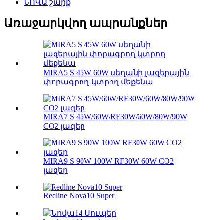
ՆՈՎԱ շարք
Առաջարկվող ապրանքներ
MIRA5 S 45W 60W սեղանի լազերային
փորագրող-կտրող մեքենա
MIRA7 S 45W/60W/RF30W/60W/80W/90W
CO2 լազեր
MIRA9 S 90W 100W RF30W 60W CO2
լազեր
Redline Nova10 Super