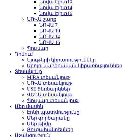
Նովա Էլիտ10
Նովա Էլիտ14
Նովա Էլիտ16
ՆՈՎԱ շարք
ՆՈՎԱ 7
ՆՈՎԱ 10
ՆՈՎԱ 14
ՆՈՎԱ 16
Պուլսար
Դիմում
Նյութերի կիրառություններ
Արդյունաբերական կիրառություններ
Տեսանյութ
MIRA տեսանյութ
ՆՈՎԱ տեսանյութ
USE ձեռնարկներ
ՎԵԳԱ տեսանյութ
Պուլսար տեսանյութ
Մեր մասին
Էոնի պատմությունը
Մեր գործարանը
Մեր թիմը
Ցուցահանդեսներ
Աջակցություն