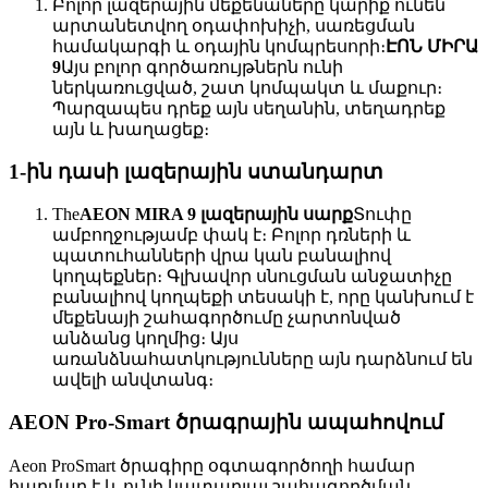
Բոլոր լազերային մեքենաները կարիք ունեն
արտանետվող օդափոխիչի, սառեցման
համակարգի և օդային կոմպրեսորի։
ԷՈՆ ՄԻՐԱ
9
Այս բոլոր գործառույթներն ունի
ներկառուցված, շատ կոմպակտ և մաքուր։
Պարզապես դրեք այն սեղանին, տեղադրեք
այն և խաղացեք։
1-ին դասի լազերային ստանդարտ
The
AEON MIRA 9 լազերային սարք
Տուփը
ամբողջությամբ փակ է։ Բոլոր դռների և
պատուհանների վրա կան բանալիով
կողպեքներ։ Գլխավոր սնուցման անջատիչը
բանալիով կողպեքի տեսակի է, որը կանխում է
մեքենայի շահագործումը չարտոնված
անձանց կողմից։ Այս
առանձնահատկությունները այն դարձնում են
ավելի անվտանգ։
AEON Pro-Smart ծրագրային ապահովում
Aeon ProSmart ծրագիրը օգտագործողի համար
հարմար է և ունի կատարյալ շահագործման