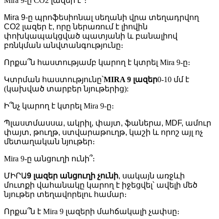
Mira 9-ը CO2 լազեր է՞։
Mira 9-ը պրոֆեսիոնալ սեղանի վրա տեղադրվող
CO2 լազեր է, որը ներառում է լիովին
փոխկապակցված պատյանի և բանալիով
բռնկման անվտանգությունը։
Որքա՞ն հաստությամբ կարող է կտրել Mira 9-ը։
Կտրման հաստությունը՝
MIRA 9 լազեր
0-10 մմ է
(կախված տարբեր նյութերից):
Ի՞նչ կարող է կտրել Mira 9-ը։
Պլաստմասսա, ակրիլ, փայտ, ֆաներա, MDF, ամուր
փայտ, թուղթ, ստվարաթուղթ, կաշի և որոշ այլ ոչ
մետաղական նյութեր։
Mira 9-ը անցուղի ունի՞։
ՄԻՐԱ
9 լազեր
անցուղի չունի
, սակայն առջևի
մուտքի վահանակը կարող է իջեցվել՝ ավելի մեծ
նյութեր տեղավորելու համար։
Որքա՞ն է Mira 9 լազերի մահճակալի չափսը։