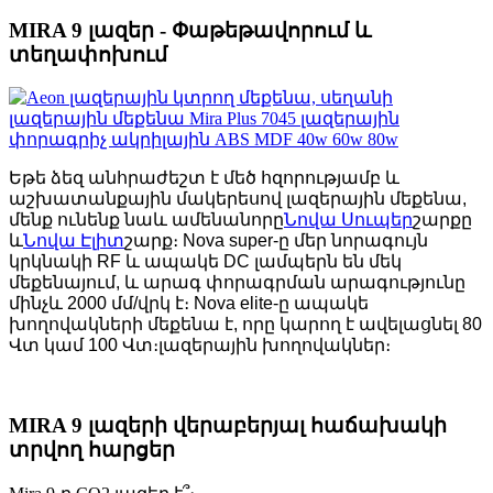
MIRA 9 լազեր - Փաթեթավորում և
տեղափոխում
Եթե ​​ձեզ անհրաժեշտ է մեծ հզորությամբ և
աշխատանքային մակերեսով լազերային մեքենա,
մենք ունենք նաև ամենանորը
Նովա Սուպեր
շարքը
և
Նովա Էլիտ
շարք։ Nova super-ը մեր նորագույն
կրկնակի RF և ապակե DC լամպերն են մեկ
մեքենայում, և արագ փորագրման արագությունը
մինչև 2000 մմ/վրկ է։ Nova elite-ը ապակե
խողովակների մեքենա է, որը կարող է ավելացնել 80
Վտ կամ 100 Վտ։
լազերային խողովակներ։
MIRA 9 լազերի վերաբերյալ հաճախակի
տրվող հարցեր