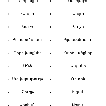
Ակրիլային
Ակրիլային
*Փայտ
Փայտ
Կաշի
Կաշի
Պլաստմասսա
Պլաստմասսա
Գործվածքներ
Գործվածքներ
ՄԴՖ
Ապակի
Ստվարաթուղթ
Ռետին
Թուղթ
Խցան
Կորիան
Աղյուս