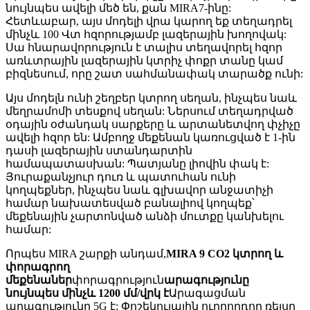
նույնպես ավելի մեծ են, քան MIRA7-ինը:
Հետևաբար, այս մոդելի վրա կարող եք տեղադրել
մինչև 100 Վտ հզորությամբ լազերային խողովակ:
Սա հնարավորություն է տալիս տեղավորել հզոր
առևտրային լազերային կտրիչ փոքր տանը կամ
բիզնեսում, որը շատ սահմանափակ տարածք ունի:
Այս մոդելն ունի շեղբեր կտրող սեղան, ինչպես նաև
մեղրամոմի տեսքով սեղան: Ներսում տեղադրված
օդային օժանդակ սարքերը և արտանետվող փչիչը
ավելի հզոր են: Ամբողջ մեքենան կառուցված է 1-ին
դասի լազերային ստանդարտին
համապատասխան: Պատյանը լիովին փակ է:
Յուրաքանչյուր դուռ և պատուհան ունի
կողպեքներ, ինչպես նաև գլխավոր անջատիչի
համար նախատեսված բանալիով կողպեք՝
մեքենային չարտոնված անձի մուտքը կանխելու
համար:
Որպես MIRA շարքի անդամ,
MIRA 9 CO2 կտրող և
փորագրող
մեքենաներ
փորագրություն
արագությունը
նույնպես մինչև 1200 մմ/վրկ է
Արագացման
արագությունը 5G է: Փոշեկուլային ուղղորդող ռելսը