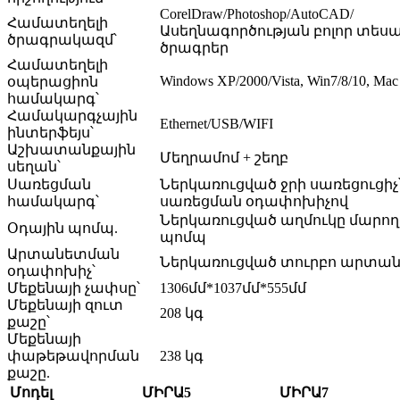
CorelDraw/Photoshop/AutoCAD/
Համատեղելի
Ասեղնագործության բոլոր տես
ծրագրակազմ՝
ծրագրեր
Համատեղելի
Windows XP/2000/Vista, Win7/8/10, Mac
օպերացիոն
համակարգ՝
Համակարգչային
Ethernet/USB/WIFI
ինտերֆեյս՝
Աշխատանքային
Մեղրամոմ + շեղբ
սեղան՝
Սառեցման
Ներկառուցված ջրի սառեցուցիչ
համակարգ՝
սառեցման օդափոխիչով
Ներկառուցված աղմուկը մարող
Օդային պոմպ.
պոմպ
Արտանետման
Ներկառուցված տուրբո արտան
օդափոխիչ՝
Մեքենայի չափսը՝
1306մմ*1037մմ*555մմ
Մեքենայի զուտ
208 կգ
քաշը՝
Մեքենայի
փաթեթավորման
238 կգ
քաշը.
Մոդել
ՄԻՐԱ5
ՄԻՐԱ7