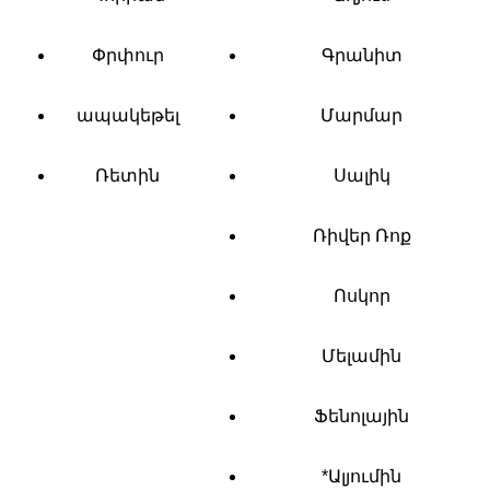
Փրփուր
Գրանիտ
ապակեթել
Մարմար
Ռետին
Սալիկ
Ռիվեր Ռոք
Ոսկոր
Մելամին
Ֆենոլային
*Ալյումին