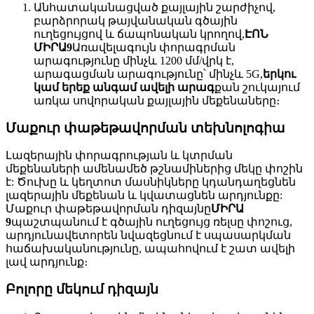
Անհատականացված քայլային շարժիչով,
բարձրորակ թայվանական գծային
ուղեցույցով և ճապոնական կրողով,
ԷՈՆ
ՄԻՐԱ9
Առավելագույն փորագրման
արագությունը մինչև 1200 մմ/վրկ է,
արագացման արագությունը՝ մինչև 5G,
երկու
կամ երեք անգամ ավելի արագ
քան շուկայում
առկա սովորական քայլային մեքենաները։
Մաքուր փաթեթավորման տեխնոլոգիա
Լազերային փորագրության և կտրման
մեքենաների ամենամեծ թշնամիներից մեկը փոշին
է: Ծուխը և կեղտոտ մասնիկները կդանդաղեցնեն
լազերային մեքենան և կվատացնեն արդյունքը:
Մաքուր փաթեթավորման դիզայնը
ՄԻՐԱ
9
պաշտպանում է գծային ուղեցույց ռելսը փոշուց,
արդյունավետորեն նվազեցնում է սպասարկման
հաճախականությունը, ապահովում է շատ ավելի
լավ արդյունք։
Բոլորը մեկում դիզայն