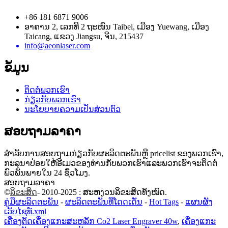
+86 181 6871 9006
ອາຄານ 2, ເລກທີ 2 ຖະໜົນ Taibei, ເມືອງ Yuewang, ເມືອງ
Taicang, ແຂວງ Jiangsu, ຈີນ, 215437
info@aeonlaser.com
ຂໍ້ມູນ
ຕິດຕໍ່ພວກເຮົາ
ກ່ຽວກັບພວກເຮົາ
ນະໂຍບາຍຄວາມເປັນສ່ວນຕົວ
ສອບຖາມລາຄາ
ສໍາ​ລັບ​ການ​ສອບ​ຖາມ​ກ່ຽວ​ກັບ​ຜະ​ລິດ​ຕະ​ພັນ​ຫຼື pricelist ຂອງ​ພວກ​ເຮົາ​,
ກະ​ລຸ​ນາ​ປ່ອຍ​ໃຫ້​ອີ​ເມວ​ຂອງ​ທ່ານ​ກັບ​ພວກ​ເຮົາ​ແລະ​ພວກ​ເຮົາ​ຈະ​ຕິດ​ຕໍ່​
ພົວ​ພັນ​ພາຍ​ໃນ 24 ຊົ່ວ​ໂມງ​.
ສອບຖາມລາຄາ
©
ລິຂະສິດ
- 2010-2025 : ສະຫງວນລິຂະສິດທັງໝົດ.
ຄູ່ມືຜະລິດຕະພັນ
-
ຜະລິດຕະພັນທີ່ໂດດເດັ່ນ
-
Hot Tags
-
ແຜນຜັງ
ເວັບໄຊທ໌.xml
ເຄື່ອງຕັດເຄື່ອງແກະສະຫລັກ Co2 Laser Engraver 40w
,
ເຄື່ອງແກະ