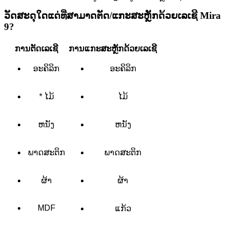
ວັດສະດຸໃດແດ່ທີ່ສາມາດຕັດ/ແກະສະຫຼັກດ້ວຍເລເຊີ Mira
9?
ການຕັດເລເຊີ
ການແກະສະຫຼັກດ້ວຍເລເຊີ
ອະຄິລິກ
ອະຄິລິກ
* ໄມ້
ໄມ້
ຫນັງ
ຫນັງ
ພາດສະຕິກ
ພາດສະຕິກ
ຜ້າ
ຜ້າ
MDF
ແກ້ວ