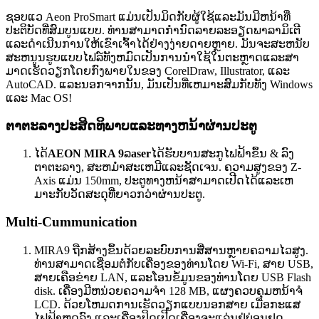
ຊອບແວ Aeon ProSmart ແມ່ນເປັນມິດກັບຜູ້ໃຊ້ແລະມັນມີຫນ້າທີ່
ປະຕິບັດທີ່ສົມບູນແບບ. ທ່ານສາມາດກໍານົດລາຍລະອຽດພາລາມິເຕີ
ແລະດໍາເນີນການໃຫ້ເຂົາເຈົ້າໄດ້ຢ່າງງ່າຍດາຍຫຼາຍ. ມັນ​ຈະ​ສະ​ຫນັບ​
ສະ​ຫນູນ​ຮູບ​ແບບ​ໄຟລ​໌​ທັງ​ຫມົດ​ເປັນ​ການ​ນໍາ​ໃຊ້​ໃນ​ຕະ​ຫຼາດ​ແລະ​ສາ​
ມາດ​ເຮັດ​ວຽກ​ໂດຍ​ກົງ​ພາຍ​ໃນ​ຂອງ CorelDraw​, Illustrator​, ແລະ
AutoCAD​. ແລະ​ນອກ​ຈາກ​ນັ້ນ​, ມັນ​ເປັນ​ທີ່​ເຫມາະ​ສົມ​ກັບ​ທັງ Windows
ແລະ Mac OS​!
ຕາຕະລາງປະສິດທິພາບແລະທາງຫນ້າຜ່ານປະຕູ
ໄດ້
AEON MIRA 9
ລ
aser
ໄດ້ຮັບບານສະກູໄຟຟ້າຂຶ້ນ & ລົງ
ຕາຕະລາງ, ສະຫມໍ່າສະເຫມີແລະຊັດເຈນ. ຄວາມສູງຂອງ Z-
Axis ແມ່ນ 150mm, ປະຕູທາງຫນ້າສາມາດເປີດໄດ້ແລະເຫ
ມາະກັບວັດສະດຸທີ່ຍາວກວ່າຜ່ານປະຕູ.
Multi-Cummunication
MIRA9 ຖືກສ້າງຂຶ້ນດ້ວຍລະບົບການສື່ສານຫຼາຍຄວາມໄວສູງ.
ທ່ານ​ສາ​ມາດ​ເຊື່ອມ​ຕໍ່​ກັບ​ເຄື່ອງ​ຂອງ​ທ່ານ​ໂດຍ Wi​-Fi​, ສາຍ USB​,
ສາຍ​ເຄືອ​ຂ່າຍ LAN​, ແລະ​ໂອນ​ຂໍ້​ມູນ​ຂອງ​ທ່ານ​ໂດຍ USB Flash
disk​. ເຄື່ອງມີຫນ່ວຍຄວາມຈໍາ 128 MB, ແຜງຄວບຄຸມຫນ້າຈໍ
LCD. ດ້ວຍໂຫມດການເຮັດວຽກແບບນອກສາຍ ເມື່ອກະແສ
ໄຟຟ້າຫຼຸດລົງ ແລະເຄື່ອງປິດເປີດເຄື່ອງຈະແລ່ນຢູ່ບ່ອນຢຸດ.