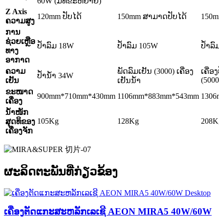
60W (ມີທໍ່ຂະຫຍາຍ)
Z Axis
120mm ປັບໄດ້
150mm ສາມາດປັບໄດ້
150m
ຄວາມສູງ
ການ
ຊ່ວຍເຫຼືອ
ປໍ້າລົມ 18W
ປໍ້າລົມ 105W
ປໍ້າລ
ທາງ
ອາກາດ
ຄວາມ
ພັດລົມເຢັນ (3000) ເຄື່ອງ
ເຄື່ອ
ປ້ຳນ້ຳ 34W
(5000
ເຢັນ
ເຢັນນໍ້າ
ຂະໜາດ
900mm*710mm*430mm
1106mm*883mm*543mm
130
ເຄື່ອງ
ນ້ຳໜັກ
105Kg
128Kg
208K
ສຸດທິຂອງ
ເຄື່ອງຈັກ
ຜະລິດຕະພັນທີ່ກ່ຽວຂ້ອງ
ເຄື່ອງຕັດແກະສະຫລັກເລເຊີ AEON MIRA5 40W/60W