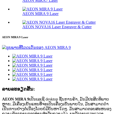
AEON MIRA7 Laser
AEON MIRA 9 Laser
AEON NOVA16 Laser Engraver & Cutter
AEON MIRA 9 Laser
ລາຍ​ລະ​ອຽດ​ສັ້ນ​:
AEON MIRA 9
ເປັນເລເຊີ desktop ຊັ້ນການຄ້າ, ມັນມີປະສິດທິພາບ
ຫຼາຍ, ມີເຄື່ອງເຢັນແທນທີ່ຈະເປັນເຄື່ອງເຢັນພາຍໃນ, ມັນສາມາດດໍາ
ເນີນການຢ່າງຕໍ່ເນື່ອງໂດຍບໍ່ມີບັນຫາໃດໆ. ມັນສາມາດຕອບສະຫນອງ
ຄວາມຕ້ອງການຂອງທ່ານສໍາລັບຄວາມໄວ, ພະລັງງານແລະເວລາ