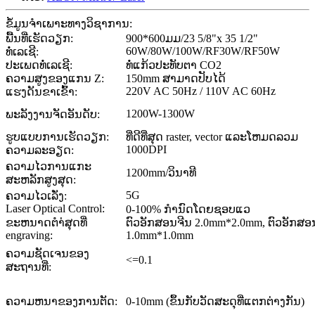
ຂໍ້ມູນຈໍາເພາະທາງວິຊາການ:
ພື້ນທີ່ເຮັດວຽກ:
900*600ມມ/23 5/8"x 35 1/2"
60W/80W/100W/RF30W/RF50W
ທໍ່ເລເຊີ:
ປະເພດທໍ່ເລເຊີ:
ທໍ່ແກ້ວປະທັບຕາ CO2
ຄວາມສູງຂອງແກນ Z:
150mm ສາມາດປັບໄດ້
220V AC 50Hz / 110V AC 60Hz
ແຮງດັນຂາເຂົ້າ:
1200W-1300W
ພະລັງງານຈັດອັນດັບ:
ຮູບແບບການເຮັດວຽກ:
ທີ່ດີທີ່ສຸດ raster, vector ແລະໂຫມດລວມ
1000DPI
ຄວາມລະອຽດ:
ຄວາມໄວການແກະ
1200mm/ວິນາທີ
ສະຫລັກສູງສຸດ:
5G
ຄວາມໄວເລັ່ງ:
Laser Optical Control:
0-100% ກໍານົດໂດຍຊອບແວ
ຂະ​ຫນາດ​ຕໍາ​່​ສຸດ​ທີ່
ຕົວອັກສອນຈີນ 2.0mm*2.0mm, ຕົວອັກສອ
engraving​:
1.0mm*1.0mm
ຄວາມຊັດເຈນຂອງ
<=0.1
ສະຖານທີ່:
ຄວາມຫນາຂອງການຕັດ:
0-10mm (ຂຶ້ນກັບວັດສະດຸທີ່ແຕກຕ່າງກັນ)