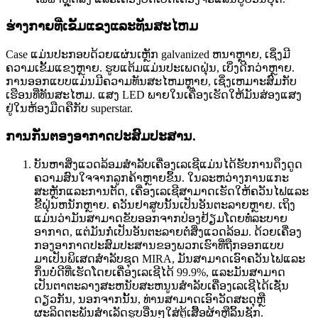
ຮ່າງກາຍທີ່ເຂັ້ມແຂງແລະທັນສະໄຫມ
Case ແມ່ນປະກອບດ້ວຍແຜ່ນເຫຼັກ galvanized ຫນາຫຼາຍ, ເຊິ່ງມີ
ຄວາມເຂັ້ມແຂງຫຼາຍ. ຮູບແຕ້ມແມ່ນປະເພດຝຸ່ນ, ເບິ່ງດີກວ່າຫຼາຍ.
ການອອກແບບແມ່ນມີຄວາມທັນສະໄຫມຫຼາຍ, ເຊິ່ງເຫມາະສົມກັບ
ເຮືອນທີ່ທັນສະໄຫມ. ແສງ LED ພາຍໃນເຄື່ອງເຮັດໃຫ້ມັນສ່ອງແສງ
ຢູ່ໃນຫ້ອງມືດຄືກັບ superstar.
ການກັ່ນຕອງອາກາດປະສົມປະສານ.
ບັນຫາສິ່ງແວດລ້ອມສໍາລັບເຄື່ອງເລເຊີແມ່ນໄດ້ຮັບການດຶງດູດ
ຄວາມສົນໃຈຈາກລູກຄ້າຫຼາຍຂຶ້ນ. ໃນລະຫວ່າງການແກະ
ສະຫຼັກແລະການຕັດ, ເຄື່ອງເລເຊີສາມາດເຮັດໃຫ້ຄວັນໄຟແລະ
ຂີ້ຝຸ່ນຫນັກຫຼາຍ. ຄວັນຢາສູບນັ້ນເປັນອັນຕະລາຍຫຼາຍ. ເຖິງ
ແມ່ນວ່າມັນສາມາດຂັບອອກຈາກປ່ອງຢ້ຽມໂດຍທໍ່ລະບາຍ
ອາກາດ, ແຕ່ມັນກໍ່ເປັນອັນຕະລາຍຕໍ່ສິ່ງແວດລ້ອມ. ດ້ວຍເຄື່ອງ
ກອງອາກາດປະສົມປະສານຂອງພວກເຮົາທີ່ຖືກອອກແບບ
ມາເປັນພິເສດສໍາລັບຊຸດ MIRA, ມັນສາມາດເອົາຄວັນໄຟແລະ
ກິ່ນບໍ່ດີທີ່ເຮັດໂດຍເຄື່ອງເລເຊີໄດ້ 99.9%, ແລະມັນສາມາດ
ເປັນຕາຕະລາງສະຫນັບສະຫນູນສໍາລັບເຄື່ອງເລເຊີໄດ້ເຊັ່ນ
ດຽວກັນ, ນອກຈາກນັ້ນ, ທ່ານສາມາດເອົາວັດສະດຸຫຼື
ຜະລິດຕະພັນສໍາເລັດຮູບອື່ນໆໃສ່ຕູ້ເສື້ອຜ້າຫຼືລິ້ນຊັກ.