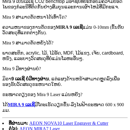
Mira 9 ເປັນເລເຊີ CO2 benchtop ມືອາຊີບທີ່ປະກອບມີຄວາມປອດ
ໄພຂອງກໍລະນີທີ່ຕິດກັນຢ່າງສົມບູນແລະການເຜົາໄຫມ້ທີ່ມີກະແຈ.
Mira 9 ສາມາດຕັດຫນາໄດ້ເທົ່າໃດ?
ຄວາມຫນາຂອງການຕັດຂອງ
MIRA 9 ເລເຊີ
ແມ່ນ 0-10mm (ຂຶ້ນກັບ
ວັດສະດຸທີ່ແຕກຕ່າງກັນ).
Mira 9 ສາມາດຕັດຫຍັງໄດ້?
ພາດສະຕິກ, acrylic, ໄມ້, ໄມ້ອັດ, MDF, ໄມ້ແຂງ, ເຈ້ຍ, cardboard,
ຫນັງ, ແລະບາງວັດສະດຸທີ່ບໍ່ແມ່ນໂລຫະອື່ນໆ.
Mira 9 ມີທາງຜ່ານບໍ?
ມິຣາ
9 ເລເຊີ
ບໍ່ມີທາງຜ່ານ
, ແຕ່ແຜງດ້ານຫນ້າສາມາດຫຼຸດລົງເພື່ອ
ຮອງຮັບວັດສະດຸຂະຫນາດໃຫຍ່.
ຂະໜາດຕຽງຂອງ Mira 9 Laser ແມ່ນຫຍັງ?
ໄດ້
MIRA 9 ເລເຊີ
ມີໂຕະເຮັດວຽກຂຶ້ນ-ລົງໄຟຟ້າຂະໜາດ 600 x 900
ມມ.
ທີ່ຜ່ານມາ:
AEON NOVA10 Laser Engraver & Cutter
ຕໍ່ໄປ:
AEON MIRA7 Laser