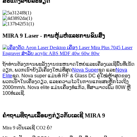
ສະແດງລາຍລະອຽດ
MIRA 9 Laser - ການຫຸ້ມຫໍ່ແລະການຂົນສົ່ງ
ຖ້າທ່ານຕ້ອງການພະລັງງານຂະຫນາດໃຫຍ່ແລະເຄື່ອງເລເຊີພື້ນທີ່ເຮັດ
ວຽກ, ພວກເຮົາຍັງມີເຄື່ອງໃຫມ່ທີ່ສຸດ
Nova Super
ຊຸດ ແລະ
Nova
Elite
ຊຸດ. Nova super ແມ່ນທໍ່ RF & Glass DC ຄູ່ໃໝ່ຫຼ້າສຸດຂອງ
ພວກເຮົາໃນເຄື່ອງດຽວ, ແລະຄວາມໄວໃນການແກະສະຫຼັກໄວເຖິງ
2000mm/s. Nova elite ແມ່ນເຄື່ອງທໍ່ແກ້ວ, ທີ່ສາມາດເພີ່ມ 80W ຫຼື
100
ທໍ່ເລເຊີ.
ຄຳຖາມທີ່ຖາມເລື້ອຍໆກ່ຽວກັບເລເຊີ MIRA 9
Mira 9 ເປັນເລເຊີ CO2 ບໍ?