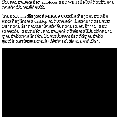
ນັ້ນ, ທ່ານສາມາດເລືອກ autofocus ແລະ WIFI ເພື່ອໃຫ້ໄດ້ປະສົບການ
ການດໍາເນີນງານທີ່ງ່າຍຂຶ້ນ.
ໂດຍລວມ, The
ເຄື່ອງເລເຊີ MIRA 9 CO2
ເປັນເຄື່ອງແກະສະຫລັກ
ແລະເຄື່ອງຕັດເລເຊີ desktop ລະດັບການຄ້າ. ມັນສາມາດຕອບສະຫ
ນອງຄວາມຕ້ອງການຂອງທ່ານສໍາລັບຄວາມໄວ, ພະລັງງານ, ແລະ
ເວລາແລ່ນ. ແລະຕື່ມອີກ, ທ່ານສາມາດຕິດຕັ້ງທໍ່ເລເຊີທີ່ມີປະສິດທິພາບ
ຫຼາຍສໍາລັບການຕັດເລິກ. ມັນຈະເປັນທາງເລືອກທີ່ດີຫຼາຍສໍາລັບ
ທຸລະກິດຂອງທ່ານແລະຈະນໍາເອົາກໍາໄລໃຫ້ທ່ານຢ່າງຕໍ່ເນື່ອງ.