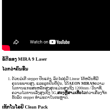
ຂໍ້ດີຂອງ MIRA 9 Laser
ໄວກວ່າຄົນອື່ນ
ດ້ວຍມໍເຕີ stepper ປັບແຕ່ງ, ລົດໄຟຄູ່ມື Linear ໄຕ້ຫວັນທີ່ມີ
ຄຸນນະພາບສູງ, ແລະລູກປືນຍີ່ປຸ່ນ, ໄດ້
AEON MIRA9
ຄວາມ​
ໄວ​ການ​ແກະ​ສະ​ຫລັກ​ສູງ​ສຸດ​ແມ່ນ​ສູງ​ເຖິງ 1200mm / ວິ​ນາ​ທີ​,
ຄວາມ​ໄວ​ການ​ເລັ່ງ​ສູງ​ເຖິງ 5G​,
ສອງຫຼືສາມເທື່ອໄວ
ກ່ວາເຄື່ອງຈັກ
ຂັບລົດ stepper ທໍາມະດາໃນຕະຫຼາດ.
ເທັກໂນໂລຍີ Clean Pack