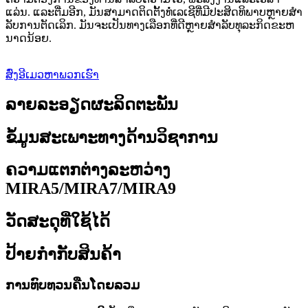
ແລ່ນ. ແລະຕື່ມອີກ, ມັນສາມາດຕິດຕັ້ງທໍ່ເລເຊີທີ່ມີປະສິດທິພາບຫຼາຍສໍາ
ລັບການຕັດເລິກ. ມັນຈະເປັນທາງເລືອກທີ່ດີຫຼາຍສໍາລັບທຸລະກິດຂະຫ
ນາດນ້ອຍ.
ສົ່ງອີເມວຫາພວກເຮົາ
ລາຍລະອຽດຜະລິດຕະພັນ
ຂໍ້ມູນສະເພາະທາງດ້ານວິຊາການ
ຄວາມແຕກຕ່າງລະຫວ່າງ
MIRA5/MIRA7/MIRA9
ວັດສະດຸທີ່ໃຊ້ໄດ້
ປ້າຍກຳກັບສິນຄ້າ
ການທົບທວນຄືນໂດຍລວມ