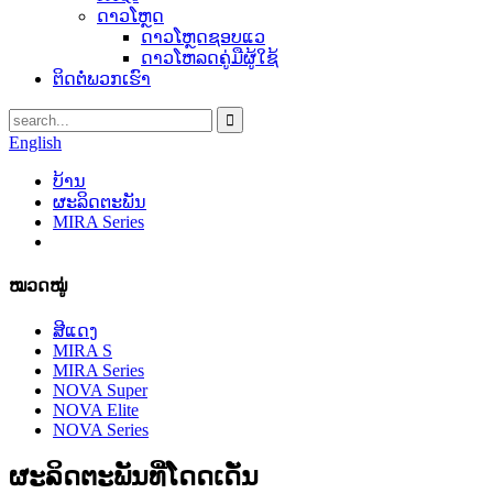
ດາວໂຫຼດ
ດາວໂຫຼດຊອບແວ
ດາວໂຫລດຄູ່ມືຜູ້ໃຊ້
ຕິດຕໍ່ພວກເຮົາ
English
ບ້ານ
ຜະລິດຕະພັນ
MIRA Series
ໝວດໝູ່
ສີແດງ
MIRA S
MIRA Series
NOVA Super
NOVA Elite
NOVA Series
ຜະລິດຕະພັນທີ່ໂດດເດັ່ນ