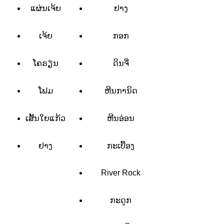
ແຜ່ນເຈ້ຍ
ຢາງ
ເຈ້ຍ
ກອກ
ໂຄຣຽນ
ດິນຈີ່
ໂຟມ
ຫີນການິດ
ເສັ້ນໃຍແກ້ວ
ຫີນອ່ອນ
ຢາງ
ກະເບື້ອງ
River Rock
ກະດູກ