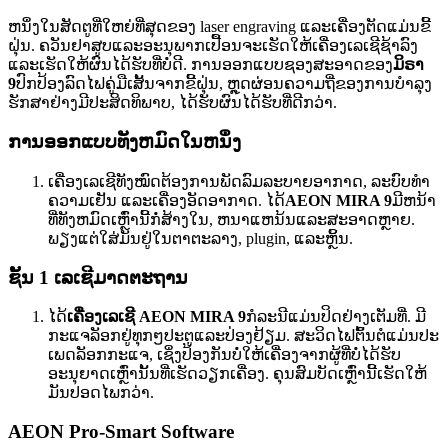
ຫນຶ່ງໃນສັດຕູທີ່ໃຫຍ່ທີ່ສຸດຂອງ laser engraving ແລະເຄື່ອງຕັດແມ່ນຂີ້
ຝຸ່ນ. ຄວັນຢາສູບແລະອະນຸພາກເປື້ອນຈະເຮັດໃຫ້ເຄື່ອງເລເຊີຊ້າລົງ
ແລະເຮັດໃຫ້ຜົນໄດ້ຮັບທີ່ບໍ່ດີ. ການອອກແບບຊອງສະອາດຂອງ
ມິຣາ
9
ປົກປ້ອງລົດໄຟຄູ່ມືເສັ້ນຈາກຂີ້ຝຸ່ນ, ຫຼຸດຜ່ອນຄວາມຖີ່ຂອງການບໍາລຸງ
ຮັກສາຢ່າງມີປະສິດທິພາບ, ໄດ້ຮັບຜົນໄດ້ຮັບທີ່ດີກວ່າ.
ການອອກແບບທັງຫມົດໃນຫນຶ່ງ
ເຄື່ອງເລເຊີທັງໝົດຕ້ອງການພັດລົມລະບາຍອາກາດ, ລະບົບທຳ
ຄວາມເຢັນ ແລະເຄື່ອງອັດອາກາດ. ໄດ້
AEON MIRA 9
ມີຫນ້າ
ທີ່ທັງຫມົດເຫຼົ່ານີ້ກໍ່ສ້າງໃນ, ຫນາແຫນ້ນແລະສະອາດຫຼາຍ.
ພຽງແຕ່ໃສ່ມັນຢູ່ໃນຕາຕະລາງ, plugin, ແລະຫຼິ້ນ.
ຊັ້ນ 1 ເລເຊີມາດຕະຖານ
ໄດ້
ເຄື່ອງເລເຊີ AEON MIRA 9
ກໍ​ລະ​ນີ​ແມ່ນ​ປິດ​ຢ່າງ​ເຕັມ​ທີ່​. ມີ
ກະແຈລັອກຢູ່ທຸກໆປະຕູແລະປ່ອງຢ້ຽມ. ສະວິດໄຟຕົ້ນຕໍແມ່ນປະ
ເພດລັອກກະແຈ, ເຊິ່ງປ້ອງກັນບໍ່ໃຫ້ເຄື່ອງຈາກຜູ້ທີ່ບໍ່ໄດ້ຮັບ
ອະນຸຍາດເຫຼົ່ານັ້ນທີ່ເຮັດວຽກເຄື່ອງ. ຄຸນສົມບັດເຫຼົ່ານີ້ເຮັດໃຫ້
ມັນປອດໄພກວ່າ.
AEON Pro-Smart Software