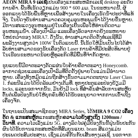
AEON MIRA 9 ເລເຊີ
ເປັນເຄື່ອງແກະສະຫລັກເລເຊີ desktop ລະດັບ
ການຄ້າ. ພື້ນທີ່ເຮັດວຽກແມ່ນ 900 * 600 ມມ. ໃນຂະຫນາດນີ້, ຜູ້
ອອກແບບໄດ້ຮັບພື້ນທີ່ຫຼາຍເພື່ອສ້າງພາຍໃນເຄື່ອງເຮັດນ້ໍາປະປາທີ່ແທ້
ຈິງ. ໃນປັດຈຸບັນທ່ານສາມາດຄວບຄຸມອຸນຫະພູມນ້ໍາໄດ້ງ່າຍຂຶ້ນຫຼາຍ.
ມີການສະແດງອຸນຫະພູມຢູ່ໃນເຄື່ອງເຢັນເພື່ອໃຫ້ທ່ານຕິດຕາມ
ອຸນຫະພູມນ້ໍາ. ເຄື່ອງເປົ່າລົມ ແລະເຄື່ອງອັດອາກາດຍັງຂະຫຍາຍ
ໃຫຍ່ກວ່າຂອງ MIRA7. ດັ່ງນັ້ນ, ທ່ານສາມາດຕິດຕັ້ງທໍ່ເລເຊີທີ່ມີ
ພະລັງງານສູງກວ່າ 100W ໃນຕົວແບບນີ້. ນີ້ເຮັດໃຫ້ມັນເປັນໄປໄດ້ສໍາ
ລັບທ່ານສາມາດຮອງຮັບເຄື່ອງຕັດ Laser ການຄ້າທີ່ມີປະສິດທິພາບຢູ່
ໃນເຮືອນຂະຫນາດນ້ອຍຫຼືທຸລະກິດທີ່ມີພື້ນທີ່ຈໍາກັດຫຼາຍ.
ຮູບແບບນີ້ມີຕາຕະລາງຕັດແຜ່ນໃບຄ້າຍຄືຕາຕະລາງ Honeycomb.
ອາກາດຊ່ວຍແລະເຄື່ອງເປົ່າລົມທີ່ຕິດຕັ້ງຢູ່ພາຍໃນແມ່ນມີອໍານາດ
ຫຼາຍ. ເຄື່ອງທັງຫມົດແມ່ນຖືກສ້າງຂຶ້ນຕາມມາດຕະຖານ Laser Class
1. ກໍ​ລະ​ນີ​ແມ່ນ​ໄດ້​ປິດ​ລ້ອມ​ຢ່າງ​ເຕັມ​ທີ່​. ທຸກໆປະຕູແລະປ່ອງຢ້ຽມມີ
locks, ແລະນອກຈາກນັ້ນ, ມັນຍັງມີ lock ທີ່ສໍາຄັນສໍາລັບການສະຫຼັບ
ຕົ້ນຕໍເພື່ອປ້ອງກັນບໍ່ໃຫ້ບຸກຄົນທີ່ບໍ່ໄດ້ຮັບອະນຸຍາດຈາກການເຂົ້າເຖິງ
ເຄື່ອງຈັກ.
ໃນຖານະເປັນສະມາຊິກຂອງ MIRA Series, ໄດ້
MIRA 9 CO2 ເຄື່ອງ
ຕັດ & ແກະສະຫຼັກ
ແກະສະຫຼັກ
ຄວາມໄວຍັງສູງເຖິງ 1200mm /
ວິນາທີ
. ຄວາມໄວເລັ່ງແມ່ນ 5G. ລາງລົດໄຟຄູ່ມືປ້ອງກັນຂີ້ຝຸ່ນຮັບປະກັນ
ຜົນໄດ້ຮັບການແກະສະຫລັກທີ່ສົມບູນແບບ. beam ສີແດງແມ່ນ
ປະເພດປະສົມປະສານ, ເຊິ່ງແມ່ນຄືກັນກັບເສັ້ນທາງເລເຊີ. ນອກຈາກ