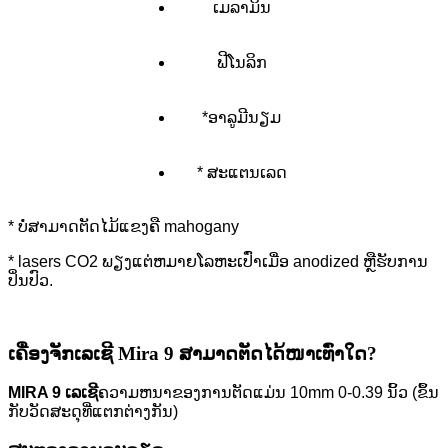
ເມລາມິນ
ຟີໂນລິກ
*ອາລູມີນຽມ
* ສະແຕນເລດ
* ບໍ່​ສາ​ມາດ​ຕັດ​ໄມ້​ແຂງ​ຄື mahogany​
* lasers CO2 ພຽງແຕ່ຫມາຍໂລຫະເປົ່າເມື່ອ anodized ຫຼືຮັບການ
ປິ່ນປົວ.
ເຄື່ອງຈັກເລເຊີ Mira 9 ສາມາດຕັດໄດ້ໜາເທົ່າໃດ?
MIRA 9 ເລເຊີ
ຄວາມຫນາຂອງການຕັດແມ່ນ 10mm 0-0.39 ນິ້ວ (ຂຶ້ນ
ກັບວັດສະດຸທີ່ແຕກຕ່າງກັນ)