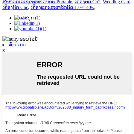
ສະຫລັກເລເຊີຂະໜາດນ້ອຍ Portable
,
ເຄື່ອງຕັດ Co2
,
Wedding Card
ເຄື່ອງຕັດ Cnc
,
ເຄື່ອງແກະສະຫລັກຕັດ Laser 40w
,
ສົ່ງອີເມວ
x