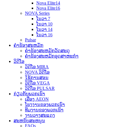
Nova Elite14
Nova Elite16
NOVA Series
ໂນວາ 7
ໂນວາ 10
ໂນວາ 14
ໂນວາ 16
Pulsar
ຄໍາຮ້ອງສະຫມັກ
ຄໍາຮ້ອງສະຫມັກວັດສະດຸ
ຄໍາຮ້ອງສະຫມັກອຸດສາຫະກໍາ
ວິດີໂອ
ວິດີໂອ MIRA
NOVA ວິດີໂອ
ໃຊ້ການສອນ
ວິດີໂອ VEGA
ວິດີໂອ PULSAR
ກ່ຽວກັບພວກເຮົາ
ເລື່ອງ AEON
ໂຮງງານຂອງພວກເຮົາ
ທີມງານຂອງພວກເຮົາ
ງານວາງສະແດງ
ສະຫນັບສະຫນູນ
FAQs