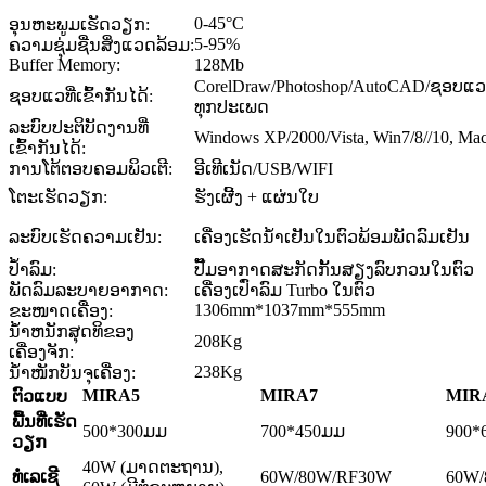
0-45°C
ອຸນຫະພູມເຮັດວຽກ:
5-95%
ຄວາມຊຸ່ມຊື່ນສິ່ງແວດລ້ອມ:
Buffer Memory:
128Mb
CorelDraw/Photoshop/AutoCAD/ຊອບແ
ຊອບແວທີ່ເຂົ້າກັນໄດ້:
ທຸກປະເພດ
ລະບົບປະຕິບັດງານທີ່
Windows XP/2000/Vista, Win7/8//10, Ma
ເຂົ້າກັນໄດ້:
ການໂຕ້ຕອບຄອມພິວເຕີ:
ອີເທີເນັດ/USB/WIFI
ໂຕະເຮັດວຽກ:
ຮັງເຜີ້ງ + ແຜ່ນໃບ
ລະ​ບົບ​ເຮັດ​ຄວາມ​ເຢັນ​:
ເຄື່ອງເຮັດນໍ້າເຢັນໃນຕົວພ້ອມພັດລົມເຢັນ
ປໍ້າລົມ:
ປັ໊ມອາກາດສະກັດກັ້ນສຽງລົບກວນໃນຕົວ
ພັດລົມລະບາຍອາກາດ:
ເຄື່ອງເປົ່າລົມ Turbo ໃນຕົວ
1306mm*1037mm*555mm
ຂະໜາດເຄື່ອງ:
ນ້ໍາຫນັກສຸດທິຂອງ
208Kg
ເຄື່ອງຈັກ:
238Kg
ນ້ຳໜັກບັນຈຸເຄື່ອງ:
MIRA5
MIRA7
MIR
ຕົວແບບ
ພື້ນທີ່ເຮັດ
500*300ມມ
700*450ມມ
900*
ວຽກ
40W (ມາດຕະຖານ),
ທໍ່ເລເຊີ
60W/80W/RF30W
60W/