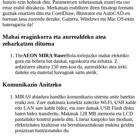
funtzio ezin hobeak ditu. Parametroen xehetasunak ezarri eta oso
erraz erabil ditzakezu. Merkatuan erabiltzen diren fitxategi formatu
guztiak onartzen ditu eta CorelDraw, Illustrator eta AutoCAD-en
barruan lana zuzendu dezake. Gainera, Windows eta Mac OS-ekin
bateragarria da!
Mahai eraginkorra eta aurrealdeko atea
zeharkatzen dituena
The
AEON MIRA 9
l
aser
Bola-torlojuzko mahai elektriko
gora eta behera bat daukat, egonkorra eta zehatza. Z
ardatzaren altuera 150 mm-koa da, aurrealdeko atea ireki
daiteke eta material luzeagoak sartu atetik.
Komunikazio Anitzeko
MIRA9 abiadura handiko komunikazio sistema anitz batekin
eraiki zen. Zure makinara konekta zaitezke Wi-Fi, USB kable
edo LAN sare kable bidez, eta zure datuak USB Flash disko
baten bidez transferitu. Makinak 128 MB memoria eta LCD
pantailako kontrol panela ditu. Lineaz kanpoko lan moduan,
elektrizitatea itzaltzean eta berrabiarazitakoan makina gelditu
posizioan funtzionatuko du.