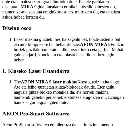
dute eta emaitza txarragoa bihurtuko dute. Pakete garbiaren
diseinua...
MIRA 9
gida linealaren erraila hautsetik babesten du,
mantentze-maiztasuna eraginkortasunez murrizten du, eta emaitza
askoz hobea lortzen du.
Diseinu osoa
Laser makina guztiek ihes-haizagailu bat, hozte-sistema bat
eta aire-konpresore bat behar dituzte.
AEON MIRA 9
Funtzio
horiek guztiak barneratuta ditu, oso trinkoa eta garbia. Mahai
gainean jarri, konektatu eta jolastu besterik ez duzu egin
behar.
1. Klaseko Laser Estandarra
The
AEON MIRA 9 laser makina
Kaxa guztiz itxita dago.
Ate eta leiho guztietan giltza-blokeoak daude. Etengailu
nagusia giltza-blokeo motakoa da, eta horrek makina
baimenik gabeko pertsonek erabiltzea eragozten du. Ezaugarri
hauek seguruagoa egiten dute.
AEON Pro-Smart Softwarea
Aeon ProSmart softwarea erabilerraza da eta funtzionamendu