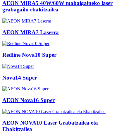
AEON MIRA5 40W/60W mahaigaineko laser
grabagailu ebakitzailea
AEON MIRA7 Laserra
Redline Nova10 Super
Nova14 Super
AEON Nova16 Super
AEON NOVA10 Laser Grabatzailea eta
Ebakitzailea