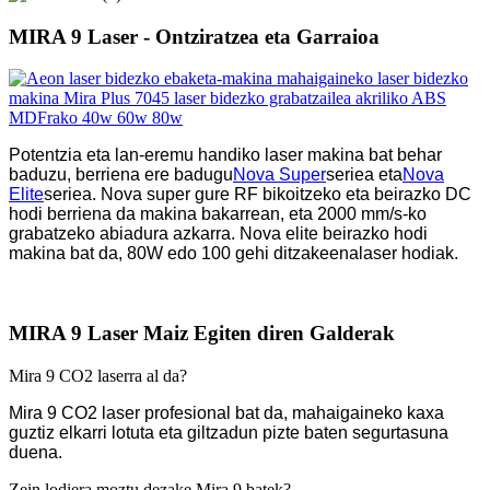
MIRA 9 Laser - Ontziratzea eta Garraioa
Potentzia eta lan-eremu handiko laser makina bat behar
baduzu, berriena ere badugu
Nova Super
seriea eta
Nova
Elite
seriea. Nova super gure RF bikoitzeko eta beirazko DC
hodi berriena da makina bakarrean, eta 2000 mm/s-ko
grabatzeko abiadura azkarra. Nova elite beirazko hodi
makina bat da, 80W edo 100 gehi ditzakeena
laser hodiak.
MIRA 9 Laser Maiz Egiten diren Galderak
Mira 9 CO2 laserra al da?
Mira 9 CO2 laser profesional bat da, mahaigaineko kaxa
guztiz elkarri lotuta eta giltzadun pizte baten segurtasuna
duena.
Zein lodiera moztu dezake Mira 9 batek?