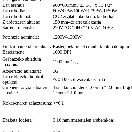
Lan eremua:
900*600mm / 23 5/8″ x 35 1/2″
Laser hodia:
60W/80W/100W/RF30W/RF50W
Laser hodi mota:
CO2 zigilatutako beirazko hodia
Z ardatzaren altuera:
150 mm-ko erregulagarria
Sarrerako tentsioa:
220V AC 50Hz/110V AC 60Hz
Potentzia nominala:
1200W-1300W
Funtzionamendu moduak:
Raster, bektore eta modu konbinatu optimi
Bereizmena:
1000 DPI
Grabatzeko abiadura
1200 mm/seg
maximoa:
Azelerazio-abiadura:
5G
Laser bidezko kontrol
% 0-100 softwareak ezarrita
optikoa:
Gutxieneko grabatuaren
Txinako karakterea 2.0mm * 2.0mm, Ingel
tamaina:
1.0mm * 1.0mm
Kokapenaren zehaztasuna:
<=0,1
Ebaketa-lodiera:
0-10 mm (materialen araberakoa)