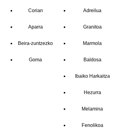
Corian
Adreilua
Aparra
Granitoa
Beira-zuntzezko
Marmola
Goma
Baldosa
Ibaiko Harkaitza
Hezurra
Melamina
Fenolikoa