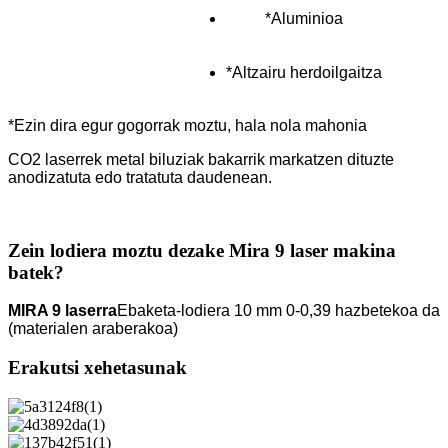
*Aluminioa
*Altzairu herdoilgaitza
*Ezin dira egur gogorrak moztu, hala nola mahonia
CO2 laserrek metal biluziak bakarrik markatzen dituzte
anodizatuta edo tratatuta daudenean.
Zein lodiera moztu dezake Mira 9 laser makina
batek?
MIRA 9 laserra
Ebaketa-lodiera 10 mm 0-0,39 hazbetekoa da
(materialen araberakoa)
Erakutsi xehetasunak