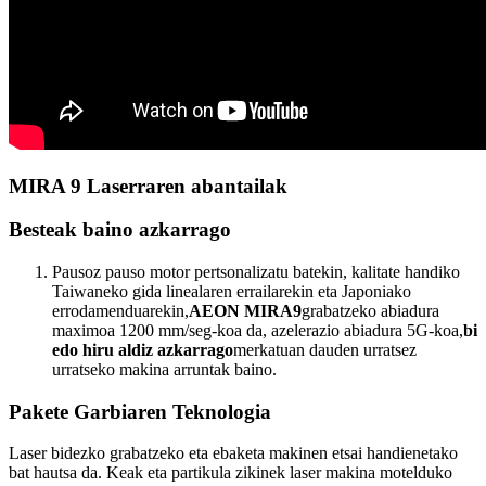
MIRA 9 Laserraren abantailak
Besteak baino azkarrago
Pausoz pauso motor pertsonalizatu batekin, kalitate handiko
Taiwaneko gida linealaren errailarekin eta Japoniako
errodamenduarekin,
AEON MIRA9
grabatzeko abiadura
maximoa 1200 mm/seg-koa da, azelerazio abiadura 5G-koa,
bi
edo hiru aldiz azkarrago
merkatuan dauden urratsez
urratseko makina arruntak baino.
Pakete Garbiaren Teknologia
Laser bidezko grabatzeko eta ebaketa makinen etsai handienetako
bat hautsa da. Keak eta partikula zikinek laser makina motelduko