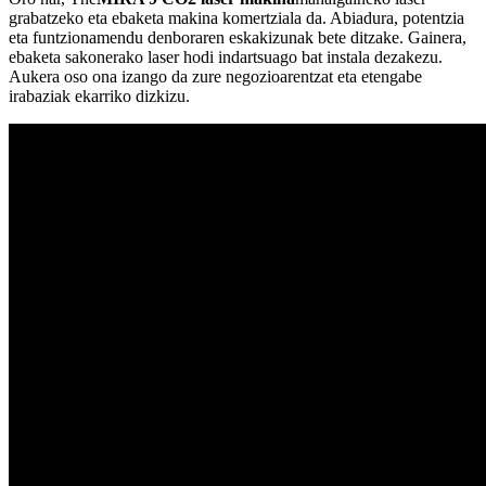
grabatzeko eta ebaketa makina komertziala da. Abiadura, potentzia
eta funtzionamendu denboraren eskakizunak bete ditzake. Gainera,
ebaketa sakonerako laser hodi indartsuago bat instala dezakezu.
Aukera oso ona izango da zure negozioarentzat eta etengabe
irabaziak ekarriko dizkizu.