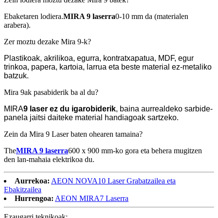
Ebaketaren lodiera.
MIRA 9 laserra
0-10 mm da (materialen
arabera).
Zer moztu dezake Mira 9-k?
Plastikoak, akrilikoa, egurra, kontratxapatua, MDF, egur
trinkoa, papera, kartoia, larrua eta beste material ez-metaliko
batzuk.
Mira 9ak pasabiderik ba al du?
MIRA
9 laser
ez du igarobiderik
, baina aurrealdeko sarbide-
panela jaitsi daiteke material handiagoak sartzeko.
Zein da Mira 9 Laser baten ohearen tamaina?
The
MIRA 9 laserra
600 x 900 mm-ko gora eta behera mugitzen
den lan-mahaia elektrikoa du.
Aurrekoa:
AEON NOVA10 Laser Grabatzailea eta
Ebakitzailea
Hurrengoa:
AEON MIRA7 Laserra
Ezaugarri teknikoak: