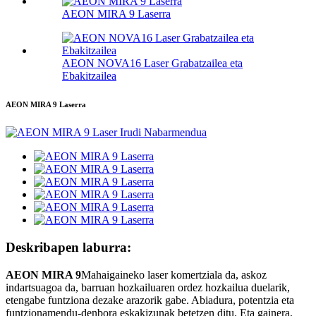
AEON MIRA 9 Laserra
AEON NOVA16 Laser Grabatzailea eta
Ebakitzailea
AEON MIRA 9 Laserra
Deskribapen laburra:
AEON MIRA 9
Mahaigaineko laser komertziala da, askoz
indartsuagoa da, barruan hozkailuaren ordez hozkailua duelarik,
etengabe funtziona dezake arazorik gabe. Abiadura, potentzia eta
funtzionamendu-denbora eskakizunak betetzen ditu. Eta gainera,