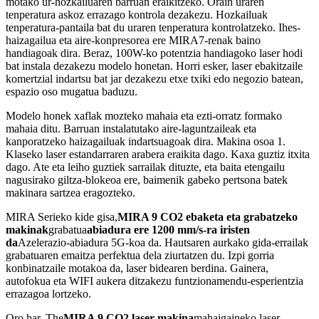
motako ur-hozkailuaren barruan eraikitzeko. Orain uraren
tenperatura askoz errazago kontrola dezakezu. Hozkailuak
tenperatura-pantaila bat du uraren tenperatura kontrolatzeko. Ihes-
haizagailua eta aire-konpresorea ere MIRA7-renak baino
handiagoak dira. Beraz, 100W-ko potentzia handiagoko laser hodi
bat instala dezakezu modelo honetan. Horri esker, laser ebakitzaile
komertzial indartsu bat jar dezakezu etxe txiki edo negozio batean,
espazio oso mugatua baduzu.
Modelo honek xaflak mozteko mahaia eta ezti-orratz formako
mahaia ditu. Barruan instalatutako aire-laguntzaileak eta
kanporatzeko haizagailuak indartsuagoak dira. Makina osoa 1.
Klaseko laser estandarraren arabera eraikita dago. Kaxa guztiz itxita
dago. Ate eta leiho guztiek sarrailak dituzte, eta baita etengailu
nagusirako giltza-blokeoa ere, baimenik gabeko pertsona batek
makinara sartzea eragozteko.
MIRA Serieko kide gisa,
MIRA 9 CO2 ebaketa eta grabatzeko
makinak
grabatua
abiadura ere 1200 mm/s-ra iristen
da
Azelerazio-abiadura 5G-koa da. Hautsaren aurkako gida-errailak
grabatuaren emaitza perfektua dela ziurtatzen du. Izpi gorria
konbinatzaile motakoa da, laser bidearen berdina. Gainera,
autofokua eta WIFI aukera ditzakezu funtzionamendu-esperientzia
errazagoa lortzeko.
Oro har, The
MIRA 9 CO2 laser makina
mahaigaineko laser