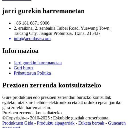
jarri gurekin harremanetan
+86 181 6871 9006
2. eraikina, 2. zenbakia Taibei Road, Yuewang Town,
Taicang City, Jiangsu Probintzia, Txina, 215437
info@aeonlaser.com
Informazioa
Jarri gurekin harremanetan
Guri buruz
Pribatutasun Politika
Prezioen zerrenda kontsultatzeko
Gure produktuei edo prezioen zerrendari buruzko kontsultak
egiteko, utzi zure helbide elektronikoa eta 24 orduko epean jarriko
gara zurekin harremanetan.
Prezioen zerrenda kontsultatzeko
©
Copyright-a
- 2010-2025 : Eskubide guztiak erreserbatuta.
Produktuen Gida
-
Produktu aipagarriak
-
Etiketa beroak
-
Gunearen