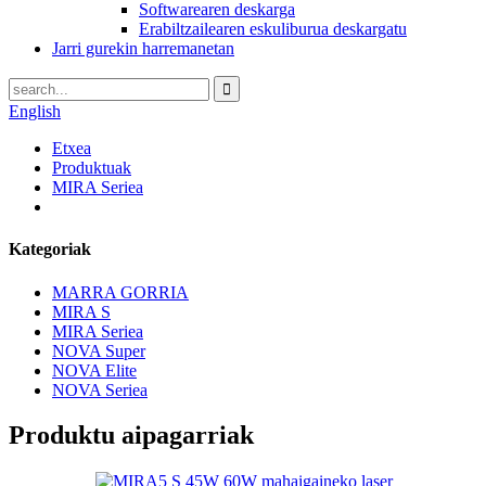
Softwarearen deskarga
Erabiltzailearen eskuliburua deskargatu
Jarri gurekin harremanetan
English
Etxea
Produktuak
MIRA Seriea
Kategoriak
MARRA GORRIA
MIRA S
MIRA Seriea
NOVA Super
NOVA Elite
NOVA Seriea
Produktu aipagarriak