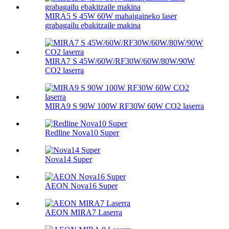
MIRA5 S 45W 60W mahaigaineko laser
grabagailu ebakitzaile makina
MIRA7 S 45W/60W/RF30W/60W/80W/90W
CO2 laserra
MIRA9 S 90W 100W RF30W 60W CO2 laserra
Redline Nova10 Super
Nova14 Super
AEON Nova16 Super
AEON MIRA7 Laserra