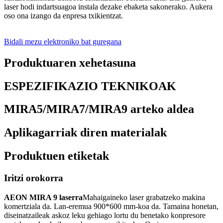
laser hodi indartsuagoa instala dezake ebaketa sakonerako. Aukera
oso ona izango da enpresa txikientzat.
Bidali mezu elektroniko bat guregana
Produktuaren xehetasuna
ESPEZIFIKAZIO TEKNIKOAK
MIRA5/MIRA7/MIRA9 arteko aldea
Aplikagarriak diren materialak
Produktuen etiketak
Iritzi orokorra
AEON MIRA 9 laserra
Mahaigaineko laser grabatzeko makina
komertziala da. Lan-eremua 900*600 mm-koa da. Tamaina honetan,
diseinatzaileak askoz leku gehiago lortu du benetako konpresore