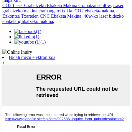
mapa.xml
CO2 Laser Grabatzeko Ebaketa Makina Grabatzailea 40w
,
Laser
grabatzeko makina eramangarri txikia
,
CO2 ebaketa-makina
,
Ezkontza Txartelen CNC Ebaketa Makina
,
40w-ko laser bidezko
ebaketa-grabatzeko makina
,
Bidali mezu elektronikoa
x