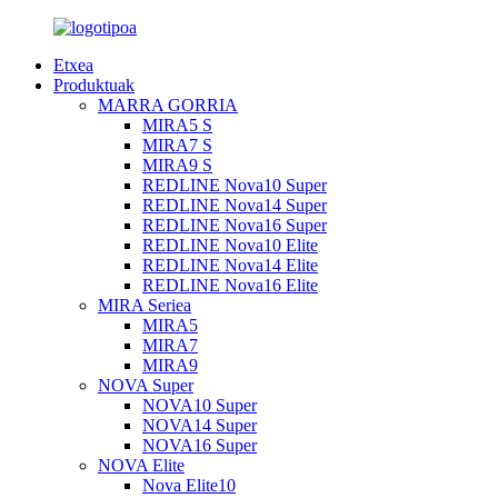
Etxea
Produktuak
MARRA GORRIA
MIRA5 S
MIRA7 S
MIRA9 S
REDLINE Nova10 Super
REDLINE Nova14 Super
REDLINE Nova16 Super
REDLINE Nova10 Elite
REDLINE Nova14 Elite
REDLINE Nova16 Elite
MIRA Seriea
MIRA5
MIRA7
MIRA9
NOVA Super
NOVA10 Super
NOVA14 Super
NOVA16 Super
NOVA Elite
Nova Elite10