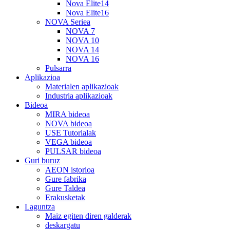
Nova Elite14
Nova Elite16
NOVA Seriea
NOVA 7
NOVA 10
NOVA 14
NOVA 16
Pulsarra
Aplikazioa
Materialen aplikazioak
Industria aplikazioak
Bideoa
MIRA bideoa
NOVA bideoa
USE Tutorialak
VEGA bideoa
PULSAR bideoa
Guri buruz
AEON istorioa
Gure fabrika
Gure Taldea
Erakusketak
Laguntza
Maiz egiten diren galderak
deskargatu