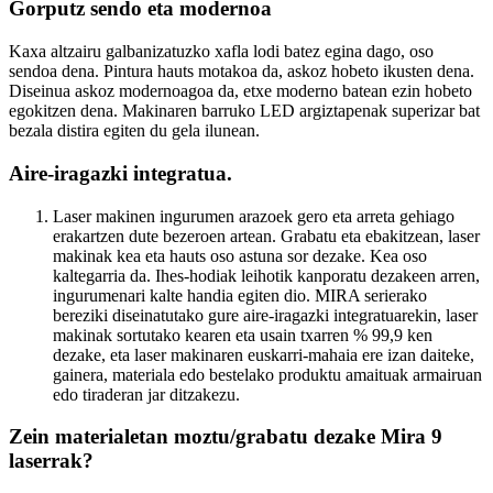
Gorputz sendo eta modernoa
Kaxa altzairu galbanizatuzko xafla lodi batez egina dago, oso
sendoa dena. Pintura hauts motakoa da, askoz hobeto ikusten dena.
Diseinua askoz modernoagoa da, etxe moderno batean ezin hobeto
egokitzen dena. Makinaren barruko LED argiztapenak superizar bat
bezala distira egiten du gela ilunean.
Aire-iragazki integratua.
Laser makinen ingurumen arazoek gero eta arreta gehiago
erakartzen dute bezeroen artean. Grabatu eta ebakitzean, laser
makinak kea eta hauts oso astuna sor dezake. Kea oso
kaltegarria da. Ihes-hodiak leihotik kanporatu dezakeen arren,
ingurumenari kalte handia egiten dio. MIRA serierako
bereziki diseinatutako gure aire-iragazki integratuarekin, laser
makinak sortutako kearen eta usain txarren % 99,9 ken
dezake, eta laser makinaren euskarri-mahaia ere izan daiteke,
gainera, materiala edo bestelako produktu amaituak armairuan
edo tiraderan jar ditzakezu.
Zein materialetan moztu/grabatu dezake Mira 9
laserrak?