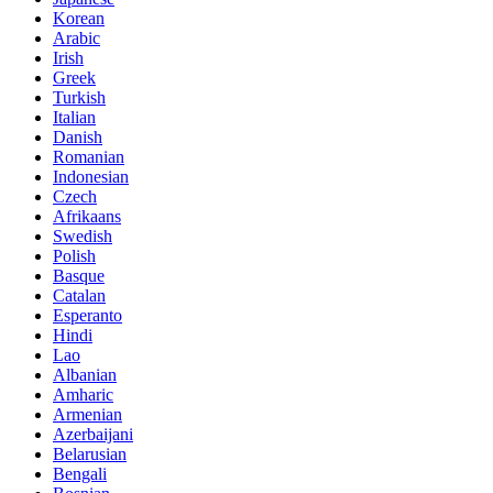
Korean
Arabic
Irish
Greek
Turkish
Italian
Danish
Romanian
Indonesian
Czech
Afrikaans
Swedish
Polish
Basque
Catalan
Esperanto
Hindi
Lao
Albanian
Amharic
Armenian
Azerbaijani
Belarusian
Bengali