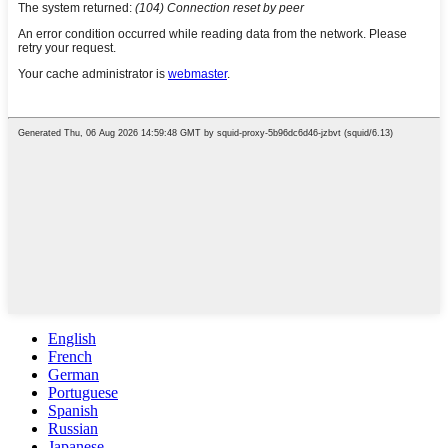
English
French
German
Portuguese
Spanish
Russian
Japanese