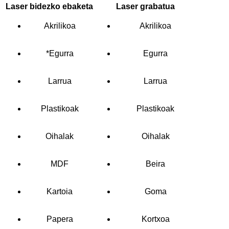
Laser bidezko ebaketa
Laser grabatua
Akrilikoa
Akrilikoa
*Egurra
Egurra
Larrua
Larrua
Plastikoak
Plastikoak
Oihalak
Oihalak
MDF
Beira
Kartoia
Goma
Papera
Kortxoa