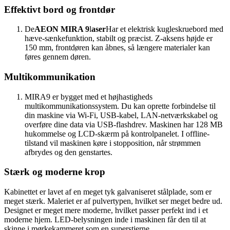
Effektivt bord og frontdør
De
AEON MIRA 9
l
aser
Har et elektrisk kugleskruebord med
hæve-sænkefunktion, stabilt og præcist. Z-aksens højde er
150 mm, frontdøren kan åbnes, så længere materialer kan
føres gennem døren.
Multikommunikation
MIRA9 er bygget med et højhastigheds
multikommunikationssystem. Du kan oprette forbindelse til
din maskine via Wi-Fi, USB-kabel, LAN-netværkskabel og
overføre dine data via USB-flashdrev. Maskinen har 128 MB
hukommelse og LCD-skærm på kontrolpanelet. I offline-
tilstand vil maskinen køre i stopposition, når strømmen
afbrydes og den genstartes.
Stærk og moderne krop
Kabinettet er lavet af en meget tyk galvaniseret stålplade, som er
meget stærk. Maleriet er af pulvertypen, hvilket ser meget bedre ud.
Designet er meget mere moderne, hvilket passer perfekt ind i et
moderne hjem. LED-belysningen inde i maskinen får den til at
skinne i mørkekammeret som en superstjerne.