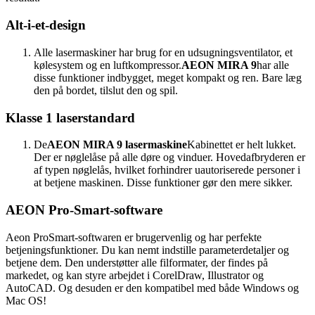
Alt-i-et-design
Alle lasermaskiner har brug for en udsugningsventilator, et
kølesystem og en luftkompressor.
AEON MIRA 9
har alle
disse funktioner indbygget, meget kompakt og ren. Bare læg
den på bordet, tilslut den og spil.
Klasse 1 laserstandard
De
AEON MIRA 9 lasermaskine
Kabinettet er helt lukket.
Der er nøglelåse på alle døre og vinduer. Hovedafbryderen er
af typen nøglelås, hvilket forhindrer uautoriserede personer i
at betjene maskinen. Disse funktioner gør den mere sikker.
AEON Pro-Smart-software
Aeon ProSmart-softwaren er brugervenlig og har perfekte
betjeningsfunktioner. Du kan nemt indstille parameterdetaljer og
betjene dem. Den understøtter alle filformater, der findes på
markedet, og kan styre arbejdet i CorelDraw, Illustrator og
AutoCAD. Og desuden er den kompatibel med både Windows og
Mac OS!