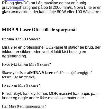
RF- og glas-DC-rør i én maskine og har en hurtig
graveringshastighed på op til 2000 mm/s. Nova Elite er en
glasrørsmaskine, der kan tilføje 80 W eller 100 W.
laserrør.
MIRA 9 Laser Ofte stillede spørgsmål
Er Mira 9 en CO2-laser?
Mira 9 er en professionel CO2-laser til stationær brug, der
inkluderer sikkerheden ved et fuldt låst hus og en
nøgletænding.
Hvor tykt kan en Mira 9 skære?
Skæretykkelsen af
MIRA 9 laser
er 0-10 mm (afhængigt af
forskellige materialer).
Hvad kan Mira 9 skære?
Plast, akryl, træ, krydsfiner, MDF, massivt træ, papir, pap,
læder og nogle andre ikke-metalliske materialer.
Har Mira 9 en gennemgang?