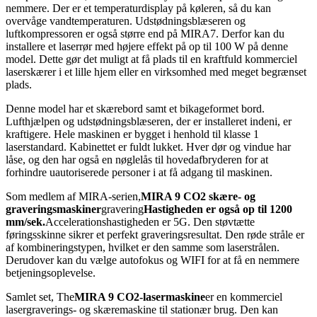
nemmere. Der er et temperaturdisplay på køleren, så du kan
overvåge vandtemperaturen. Udstødningsblæseren og
luftkompressoren er også større end på MIRA7. Derfor kan du
installere et laserrør med højere effekt på op til 100 W på denne
model. Dette gør det muligt at få plads til en kraftfuld kommerciel
laserskærer i et lille hjem eller en virksomhed med meget begrænset
plads.
Denne model har et skærebord samt et bikageformet bord.
Lufthjælpen og udstødningsblæseren, der er installeret indeni, er
kraftigere. Hele maskinen er bygget i henhold til klasse 1
laserstandard. Kabinettet er fuldt lukket. Hver dør og vindue har
låse, og den har også en nøglelås til hovedafbryderen for at
forhindre uautoriserede personer i at få adgang til maskinen.
Som medlem af MIRA-serien,
MIRA 9 CO2 skære- og
graveringsmaskiner
gravering
Hastigheden er også op til 1200
mm/sek.
Accelerationshastigheden er 5G. Den støvtætte
føringsskinne sikrer et perfekt graveringsresultat. Den røde stråle er
af kombineringstypen, hvilket er den samme som laserstrålen.
Derudover kan du vælge autofokus og WIFI for at få en nemmere
betjeningsoplevelse.
Samlet set, The
MIRA 9 CO2-lasermaskine
er en kommerciel
lasergraverings- og skæremaskine til stationær brug. Den kan