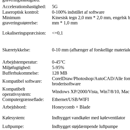
Accelerationshastighed:
5G
Laseroptisk kontrol:
0-100% indstillet af software
Minimum
Kinesisk tegn 2,0 mm * 2,0 mm, engelsk b
graveringsstørrelse:
mm * 1,0 mm
Lokaliseringspræcision:
<=0,1
Skæretykkelse:
0-10 mm (afhænger af forskellige material
Arbejdstemperatur:
0-45°C
Miljøfugtighed:
5-95%
Bufferhukommelse:
128 MB
CorelDraw/Photoshop/AutoCAD/Alle form
Kompatibel software:
broderisoftware
Kompatibelt
Windows XP/2000/Vista, Win7/8/10, Mac
operativsystem:
Computergrænseflade:
Ethernet/USB/WIFI
Arbejdsbord:
Honeycomb + Blade
Kølesystem:
Indbygget vandkøler med køleventilator
Luftpumpe:
Indbygget støjdæmpende luftpumpe