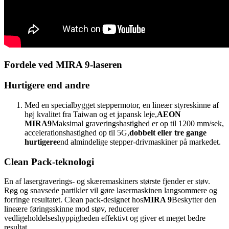
Fordele ved MIRA 9-laseren
Hurtigere end andre
Med en specialbygget steppermotor, en lineær styreskinne af
høj kvalitet fra Taiwan og et japansk leje,
AEON
MIRA9
Maksimal graveringshastighed er op til 1200 mm/sek,
accelerationshastighed op til 5G,
dobbelt eller tre gange
hurtigere
end almindelige stepper-drivmaskiner på markedet.
Clean Pack-teknologi
En af lasergraverings- og skæremaskiners største fjender er støv.
Røg og snavsede partikler vil gøre lasermaskinen langsommere og
forringe resultatet. Clean pack-designet hos
MIRA 9
Beskytter den
lineære føringsskinne mod støv, reducerer
vedligeholdelseshyppigheden effektivt og giver et meget bedre
resultat.