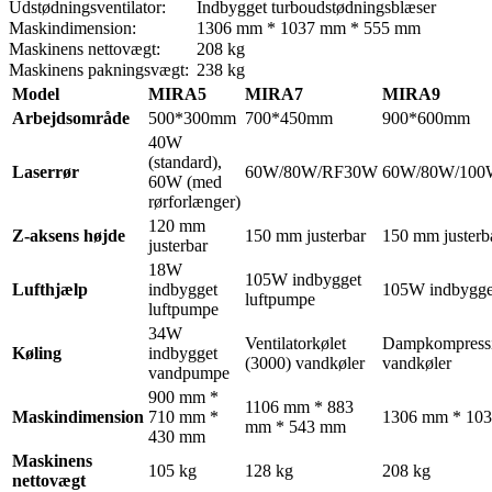
Udstødningsventilator:
Indbygget turboudstødningsblæser
Maskindimension:
1306 mm * 1037 mm * 555 mm
Maskinens nettovægt:
208 kg
Maskinens pakningsvægt:
238 kg
Model
MIRA5
MIRA7
MIRA9
Arbejdsområde
500*300mm
700*450mm
900*600mm
40W
(standard),
Laserrør
60W/80W/RF30W
60W/80W/10
60W (med
rørforlænger)
120 mm
Z-aksens højde
150 mm justerbar
150 mm justerb
justerbar
18W
105W indbygget
Lufthjælp
indbygget
105W indbygge
luftpumpe
luftpumpe
34W
Ventilatorkølet
Dampkompressi
Køling
indbygget
(3000) vandkøler
vandkøler
vandpumpe
900 mm *
1106 mm * 883
Maskindimension
710 mm *
1306 mm * 10
mm * 543 mm
430 mm
Maskinens
105 kg
128 kg
208 kg
nettovægt