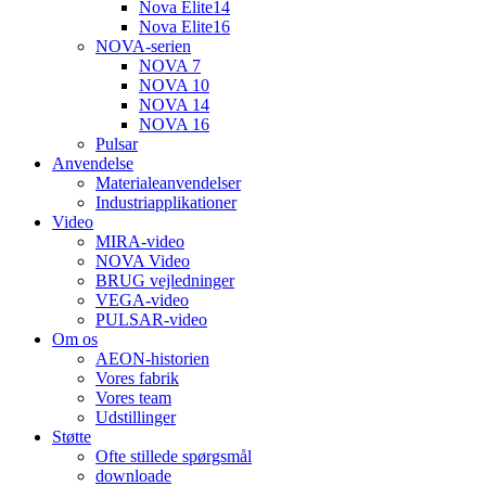
Nova Elite14
Nova Elite16
NOVA-serien
NOVA 7
NOVA 10
NOVA 14
NOVA 16
Pulsar
Anvendelse
Materialeanvendelser
Industriapplikationer
Video
MIRA-video
NOVA Video
BRUG vejledninger
VEGA-video
PULSAR-video
Om os
AEON-historien
Vores fabrik
Vores team
Udstillinger
Støtte
Ofte stillede spørgsmål
downloade