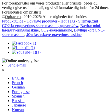
For forespørgsler om vores produkter eller prisliste, bedes du
venligst give os din e-mail, og vi vil kontakte dig inden for 24 timer.
Forespørgsel om prisliste
©
Ophavsret
- 2010-2025: Alle rettigheder forbeholdes.
Produktguide
-
Udvalgte produkter
-
Hot Tags
-
Sitemap.xml
CO2-lasergraverings-skæremaskine, gravør 40w
,
Bærbar mini-
lasergraveringsmaskine
,
CO2-skæremaskine
,
Bryllupskort CNC-
skæremaskine
,
40w laserskære-graveringsmaskine
,
Send e-mail
x
English
French
German
Portuguese
Spanish
Russian
Japanese
Korean