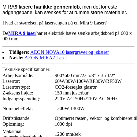
MIRA
9 lasere
har ikke gennemløb
, men det forreste
adgangspanel kan sænkes for at rumme større materialer.
Hvad er størrelsen på lasersengen på en Mira 9 Laser?
De
MIRA 9 laser
har et elektrisk hæve-sænke arbejdsbord på 600 x
900 mm.
Tidligere:
AEON NOVA10 lasergravør og -skærer
Næste:
AEON MIRA7 Laser
Tekniske specifikationer:
Arbejdsområde:
900*600 mm/23 5/8″ x 35 1/2″
Laserrør:
60W/80W/100W/RF30W/RF50W
Laserrørstype:
CO2-forseglet glasrør
Z-aksens højde:
150 mm justerbar
Indgangsspænding:
220V AC 50Hz/110V AC 60Hz
Nominel effekt:
1200W-1300W
Driftstilstande:
Optimeret raster-, vektor- og kombineret ti
Opløsning:
1000 dpi
Maksimal
1200 mm/sek
graveringshastighed: