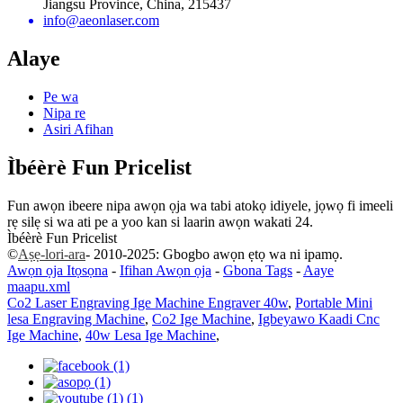
Jiangsu Province, China, 215437
info@aeonlaser.com
Alaye
Pe wa
Nipa re
Asiri Afihan
Ìbéèrè Fun Pricelist
Fun awọn ibeere nipa awọn ọja wa tabi atokọ idiyele, jọwọ fi imeeli
rẹ silẹ si wa ati pe a yoo kan si laarin awọn wakati 24.
Ìbéèrè Fun Pricelist
©
Aṣẹ-lori-ara
- 2010-2025: Gbogbo awọn ẹtọ wa ni ipamọ.
Awọn ọja Itọsọna
-
Ifihan Awọn ọja
-
Gbona Tags
-
Aaye
maapu.xml
Co2 Laser Engraving Ige Machine Engraver 40w
,
Portable Mini
lesa Engraving Machine
,
Co2 Ige Machine
,
Igbeyawo Kaadi Cnc
Ige Machine
,
40w Lesa Ige Machine
,