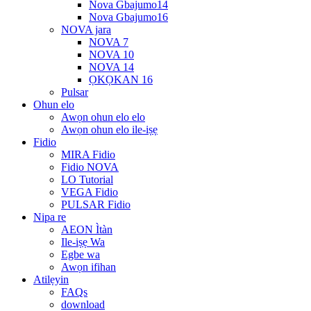
Nova Gbajumo14
Nova Gbajumo16
NOVA jara
NOVA 7
NOVA 10
NOVA 14
ỌKỌKAN 16
Pulsar
Ohun elo
Awọn ohun elo elo
Awọn ohun elo ile-iṣẹ
Fidio
MIRA Fidio
Fidio NOVA
LO Tutorial
VEGA Fidio
PULSAR Fidio
Nipa re
AEON Ìtàn
Ile-iṣẹ Wa
Egbe wa
Awọn ifihan
Atilẹyin
FAQs
download