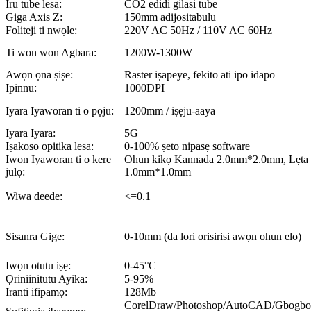
Iru tube lesa:
CO2 edidi gilasi tube
Giga Axis Z:
150mm adijositabulu
Foliteji ti nwọle:
220V AC 50Hz / 110V AC 60Hz
Ti won won Agbara:
1200W-1300W
Awọn ọna ṣiṣe:
Raster iṣapeye, fekito ati ipo idapo
Ipinnu:
1000DPI
Iyara Iyaworan ti o pọju:
1200mm / iṣẹju-aaya
Iyara Iyara:
5G
Iṣakoso opitika lesa:
0-100% ṣeto nipasẹ software
Iwon Iyaworan ti o kere
Ohun kikọ Kannada 2.0mm*2.0mm, Lẹta 
julọ:
1.0mm*1.0mm
Wiwa deede:
<=0.1
Sisanra Gige:
0-10mm (da lori orisirisi awọn ohun elo)
Iwọn otutu iṣẹ:
0-45°C
Ọriniinitutu Ayika:
5-95%
Iranti ifipamọ:
128Mb
CorelDraw/Photoshop/AutoCAD/Gbogbo i