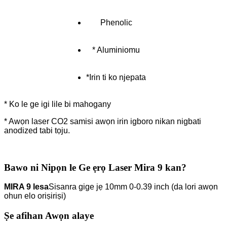
Phenolic
* Aluminiomu
*Irin ti ko njepata
* Ko le ge igi lile bi mahogany
* Awọn laser CO2 samisi awọn irin igboro nikan nigbati
anodized tabi tọju.
Bawo ni Nipọn le Ge ẹrọ Laser Mira 9 kan?
MIRA 9 lesa
Sisanra gige jẹ 10mm 0-0.39 inch (da lori awọn
ohun elo oriṣiriṣi)
Ṣe afihan Awọn alaye