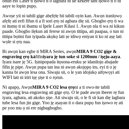
ohun elo Laser ti iṣowo ti o lagbara ni ile kekere tabi iṣowo ti o ni
aaye to lopin pupọ.
Awoṣe yii ni tabili gige abẹfẹlẹ bii tabili oyin kan. Awọn iranlọwọ
afẹfẹ ati eefi fifun ti a fi sori ẹrọ ni agbara diẹ sii. Gbogbo ẹrọ ti wa
ni itumọ ti ni ibamu si Ipele Laser Kilasi 1. Awọn nla ti wa ni kikun
paade. Gbogbo ilẹkun ati ferese ni awọn titiipa, ati paapaa, o tun ni
titiipa bọtini fun iyipada akọkọ lati ṣe idiwọ eniyan ti ko ni aṣẹ lati
wọle si ẹrọ naa.
Bi awọn kan egbe ti MIRA Series, awọn
MIRA 9 CO2 gige &
engraving ẹrọ ká
fifin
iyara jẹ tun soke si 1200mm / iṣẹju-aaya
.
Iyara isare jẹ 5G. Iṣinipopada itọsona-eruku ṣe idaniloju abajade
fifin jẹ pipe. Awọn pupa tan ina ni awọn akojọpọ iru, eyi ti o jẹ
kanna bi awọn lesa ona. Siwaju sii, o le yan idojukọ aifọwọyi ati
WIFI lati ni iriri iṣẹ ṣiṣe ti o rọrun.
Ni apapọ, Awọn
MIRA 9 CO2 lesa ẹrọ
ni a ti owo-ite tabili
engraving lesa engraving ati gige ẹrọ. O le pade awọn ibeere rẹ fun
iyara, agbara, ati akoko ṣiṣe. Ati siwaju sii, o le fi sii kan diẹ lagbara
tube lesa fun jin gige. Yoo jẹ aṣayan ti o dara pupọ fun iṣowo rẹ ati
pe yoo mu ọ ni ere nigbagbogbo.