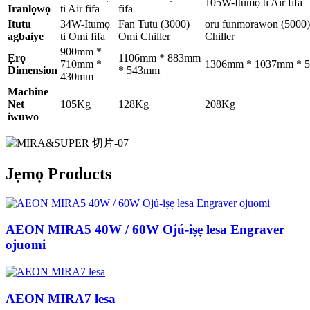
105W-Itumọ ti Air fifa
Iranlọwọ
ti Air fifa
fifa
Itutu
34W-Itumọ
Fan Tutu (3000)
oru funmorawon (5000
agbaiye
ti Omi fifa
Omi Chiller
Chiller
900mm *
Ẹrọ
1106mm * 883mm
710mm *
1306mm * 1037mm * 
Dimension
* 543mm
430mm
Machine
Net
105Kg
128Kg
208Kg
iwuwo
Jẹmọ Products
AEON MIRA5 40W / 60W Ojú-iṣẹ lesa Engraver
ojuomi
AEON MIRA7 lesa