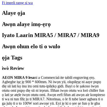
Fi imeeli ranṣẹ si wa
Alaye ọja
Awọn alaye imọ-ẹrọ
Iyato Laarin MIRA5 / MIRA7 / MIRA9
Awọn ohun elo ti o wulo
ọja Tags
ìwò Review
AEON MIRA 9 lesa
ni a Commercial-ite tabili engraving ẹrọ.
Agbegbe iṣẹ jẹ 900 * 600mm. Ni iwọn yii, olupilẹṣẹ ni aaye pupọ
diẹ sii lati kọ inu iru omi tutu-ipilẹkọ gidi. Bayi o le ṣakoso iwọn
otutu omi pupọ diẹ sii ni irọrun. Ifihan iwọn otutu wa lori chiller fun
ọ lati ṣe atẹle iwọn otutu omi. Awọn eefi fifun ati awọn air konpireso
ti wa ni tun fífẹ ju ti MIRA7. Nitorinaa, o le fi tube laser agbara ti o
ga julọ ti o to 100W sori awoṣe yii. Eyi jẹ ki o ṣee ṣe fun ọ le gba