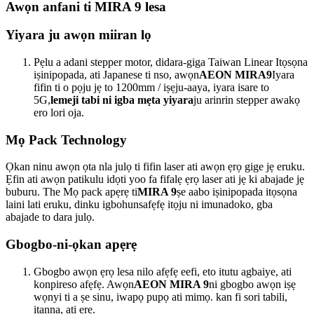
Awọn anfani ti MIRA 9 lesa
Yiyara ju awọn miiran lọ
Pẹlu a adani stepper motor, didara-giga Taiwan Linear Itọsọna
iṣinipopada, ati Japanese ti nso, awọn
AEON MIRA9
Iyara
fifin ti o pọju jẹ to 1200mm / iṣẹju-aaya, iyara isare to
5G,
lemeji tabi ni igba mẹta yiyara
ju arinrin stepper awakọ
ero lori oja.
Mọ Pack Technology
Ọkan ninu awọn ọta nla julọ ti fifin laser ati awọn ẹrọ gige jẹ eruku.
Ẹfin ati awọn patikulu idọti yoo fa fifalẹ ẹrọ laser ati jẹ ki abajade jẹ
buburu. The Mọ pack apẹrẹ ti
MIRA 9
ṣe aabo iṣinipopada itọsọna
laini lati eruku, dinku igbohunsafẹfẹ itọju ni imunadoko, gba
abajade to dara julọ.
Gbogbo-ni-ọkan apẹrẹ
Gbogbo awọn ẹrọ lesa nilo afẹfẹ eefi, eto itutu agbaiye, ati
konpireso afẹfẹ. Awọn
AEON MIRA 9
ni gbogbo awọn iṣẹ
wọnyi ti a ṣe sinu, iwapọ pupọ ati mimọ. kan fi sori tabili,
itanna, ati ere.