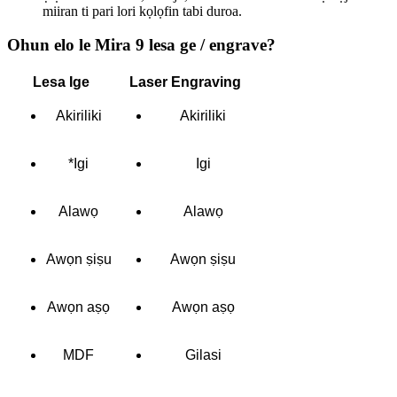
miiran ti pari lori kọlọfin tabi duroa.
Ohun elo le Mira 9 lesa ge / engrave?
Lesa Ige
Laser Engraving
Akiriliki
Akiriliki
*Igi
Igi
Alawọ
Alawọ
Awọn ṣiṣu
Awọn ṣiṣu
Awọn aṣọ
Awọn aṣọ
MDF
Gilasi