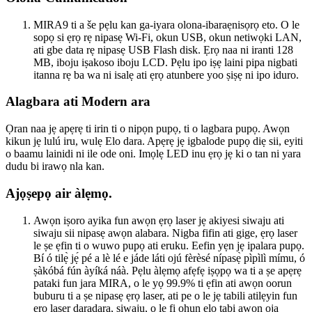
MIRA9 ti a še pẹlu kan ga-iyara olona-ibaraẹnisọrọ eto. O le
sopọ si ẹrọ rẹ nipasẹ Wi-Fi, okun USB, okun netiwọki LAN,
ati gbe data rẹ nipasẹ USB Flash disk. Ẹrọ naa ni iranti 128
MB, iboju iṣakoso iboju LCD. Pẹlu ipo iṣẹ laini pipa nigbati
itanna rẹ ba wa ni isalẹ ati ẹrọ atunbere yoo ṣiṣẹ ni ipo iduro.
Alagbara ati Modern ara
Ọran naa jẹ apẹrẹ ti irin ti o nipọn pupọ, ti o lagbara pupọ. Awọn
kikun jẹ lulú iru, wulẹ Elo dara. Apẹrẹ jẹ igbalode pupọ diẹ sii, eyiti
o baamu lainidi ni ile ode oni. Imọlẹ LED inu ẹrọ jẹ ki o tan ni yara
dudu bi irawọ nla kan.
Ajọṣepọ air àlẹmọ.
Awọn iṣoro ayika fun awọn ẹrọ laser jẹ akiyesi siwaju ati
siwaju sii nipasẹ awọn alabara. Nigba fifin ati gige, ẹrọ laser
le ṣe ẹfin ti o wuwo pupọ ati eruku. Eefin yẹn jẹ ipalara pupọ.
Bí ó tilẹ̀ jẹ́ pé a lè lé e jáde láti ojú fèrèsé nípasẹ̀ pìpìlì mímu, ó
ṣàkóbá fún àyíká náà. Pẹlu àlẹmọ afẹfẹ iṣọpọ wa ti a ṣe apẹrẹ
pataki fun jara MIRA, o le yọ 99.9% ti ẹfin ati awọn oorun
buburu ti a ṣe nipasẹ ẹrọ laser, ati pe o le jẹ tabili atilẹyin fun
ẹrọ laser daradara, siwaju, o le fi ohun elo tabi awọn ọja