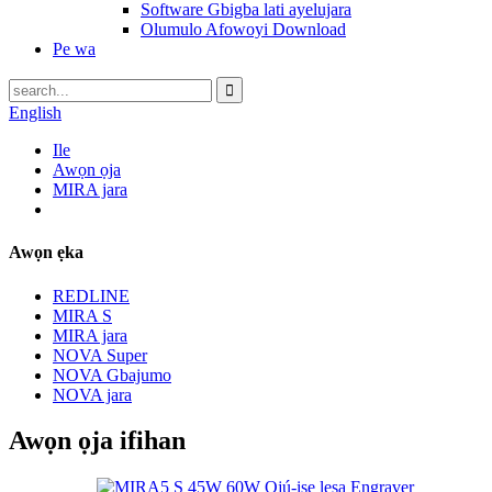
Software Gbigba lati ayelujara
Olumulo Afowoyi Download
Pe wa
English
Ile
Awọn ọja
MIRA jara
Awọn ẹka
REDLINE
MIRA S
MIRA jara
NOVA Super
NOVA Gbajumo
NOVA jara
Awọn ọja ifihan