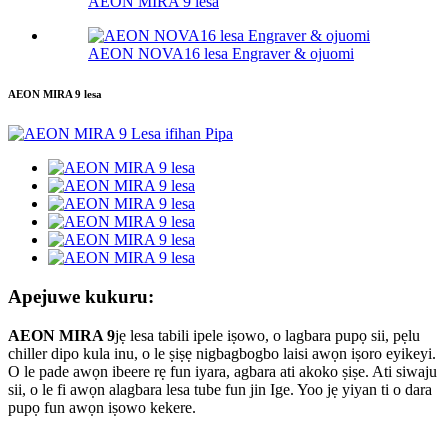
AEON MIRA 9 lesa
AEON NOVA16 lesa Engraver & ojuomi
AEON MIRA 9 lesa
Apejuwe kukuru:
AEON MIRA 9
jẹ lesa tabili ipele iṣowo, o lagbara pupọ sii, pẹlu
chiller dipo kula inu, o le ṣiṣẹ nigbagbogbo laisi awọn iṣoro eyikeyi.
O le pade awọn ibeere rẹ fun iyara, agbara ati akoko ṣiṣe. Ati siwaju
sii, o le fi awọn alagbara lesa tube fun jin Ige. Yoo jẹ yiyan ti o dara
pupọ fun awọn iṣowo kekere.