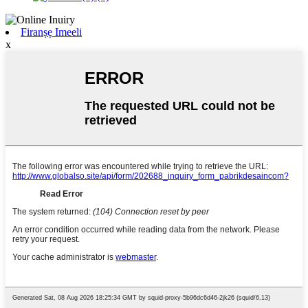
Firanṣẹ Imeeli
x