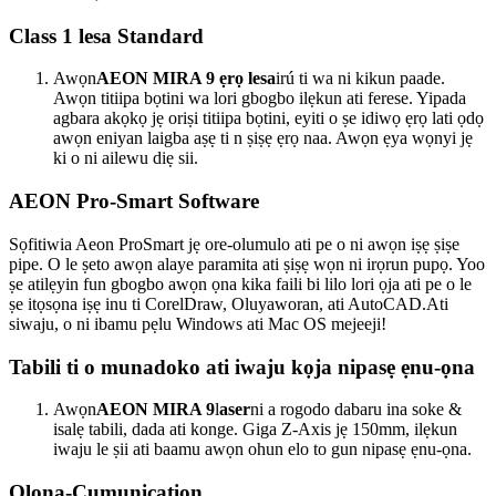
Class 1 lesa Standard
Awọn
AEON MIRA 9 ẹrọ lesa
irú ti wa ni kikun paade.
Awọn titiipa bọtini wa lori gbogbo ilẹkun ati ferese. Yipada
agbara akọkọ jẹ oriṣi titiipa bọtini, eyiti o ṣe idiwọ ẹrọ lati ọdọ
awọn eniyan laigba aṣẹ ti n ṣiṣẹ ẹrọ naa. Awọn ẹya wọnyi jẹ
ki o ni ailewu diẹ sii.
AEON Pro-Smart Software
Sọfitiwia Aeon ProSmart jẹ ore-olumulo ati pe o ni awọn iṣẹ ṣiṣe
pipe. O le ṣeto awọn alaye paramita ati ṣiṣẹ wọn ni irọrun pupọ. Yoo
ṣe atilẹyin fun gbogbo awọn ọna kika faili bi lilo lori ọja ati pe o le
ṣe itọsọna iṣẹ inu ti CorelDraw, Oluyaworan, ati AutoCAD.Ati
siwaju, o ni ibamu pẹlu Windows ati Mac OS mejeeji!
Tabili ti o munadoko ati iwaju kọja nipasẹ ẹnu-ọna
Awọn
AEON MIRA 9
l
aser
ni a rogodo dabaru ina soke &
isalẹ tabili, dada ati konge. Giga Z-Axis jẹ 150mm, ilẹkun
iwaju le ṣii ati baamu awọn ohun elo to gun nipasẹ ẹnu-ọna.
Olona-Cumunication