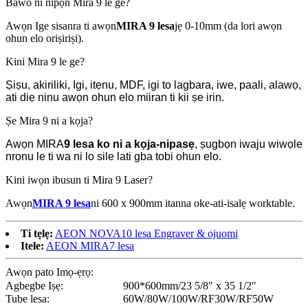
Bawo ni nipọn Mira 9 le ge?
Awọn Ige sisanra ti awọn
MIRA 9 lesa
jẹ 0-10mm (da lori awọn
ohun elo oriṣiriṣi).
Kini Mira 9 le ge?
Ṣiṣu, akiriliki, Igi, itẹnu, MDF, igi to lagbara, iwe, paali, alawọ,
ati diẹ ninu awọn ohun elo miiran ti kii ṣe irin.
Ṣe Mira 9 ni a kọja?
Awọn MIRA
9 lesa
ko ni a kọja-nipasẹ
, ṣugbọn iwaju wiwọle
nronu le ti wa ni lo sile lati gba tobi ohun elo.
Kini iwọn ibusun ti Mira 9 Laser?
Awọn
MIRA 9 lesa
ni 600 x 900mm itanna oke-ati-isalẹ worktable.
Ti tẹlẹ:
AEON NOVA10 lesa Engraver & ojuomi
Itele:
AEON MIRA7 lesa
Awọn pato Imọ-ẹrọ:
Agbegbe Iṣẹ:
900*600mm/23 5/8″ x 35 1/2″
Tube lesa:
60W/80W/100W/RF30W/RF50W