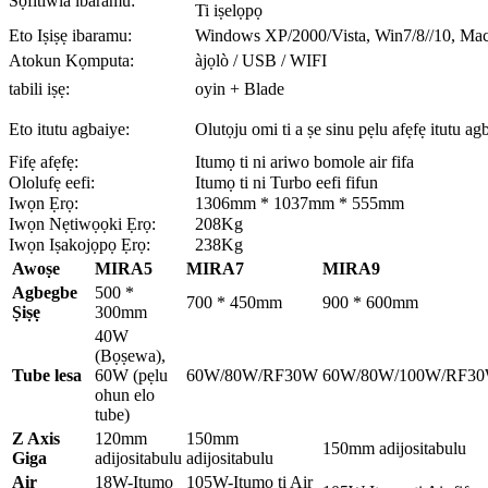
Sọfitiwia ibaramu:
Ti iṣelọpọ
Eto Iṣiṣẹ ibaramu:
Windows XP/2000/Vista, Win7/8//10, Ma
Atokun Kọmputa:
àjọlò / USB / WIFI
tabili iṣẹ:
oyin + Blade
Eto itutu agbaiye:
Olutọju omi ti a ṣe sinu pẹlu afẹfẹ itutu ag
Fifẹ afẹfẹ:
Itumọ ti ni ariwo bomole air fifa
Ololufẹ eefi:
Itumọ ti ni Turbo eefi fifun
Iwọn Ẹrọ:
1306mm * 1037mm * 555mm
Iwọn Nẹtiwọọki Ẹrọ:
208Kg
Iwọn Iṣakojọpọ Ẹrọ:
238Kg
Awoṣe
MIRA5
MIRA7
MIRA9
Agbegbe
500 *
700 * 450mm
900 * 600mm
Ṣiṣẹ
300mm
40W
(Bọṣewa),
Tube lesa
60W (pẹlu
60W/80W/RF30W
60W/80W/100W/RF3
ohun elo
tube)
Z Axis
120mm
150mm
150mm adijositabulu
Giga
adijositabulu
adijositabulu
Air
18W-Itumọ
105W-Itumọ ti Air