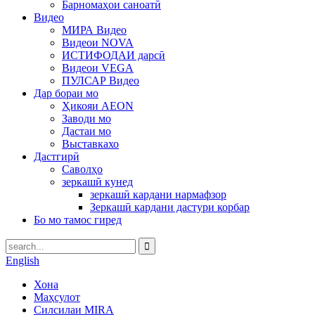
Барномаҳои саноатӣ
Видео
МИРА Видео
Видеои NOVA
ИСТИФОДАИ дарсӣ
Видеои VEGA
ПУЛСАР Видео
Дар бораи мо
Ҳикояи AEON
Заводи мо
Дастаи мо
Выставкахо
Дастгирӣ
Саволҳо
зеркашӣ кунед
зеркашӣ кардани нармафзор
Зеркашӣ кардани дастури корбар
Бо мо тамос гиред
English
Хона
Маҳсулот
Силсилаи MIRA