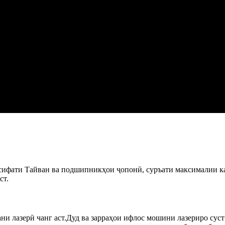
фати Тайван ва подшипникҳои ҷопонӣ, суръати максималии канд
ст.
и лазерӣ чанг аст.Дуд ва зарраҳои ифлос мошини лазериро суст 