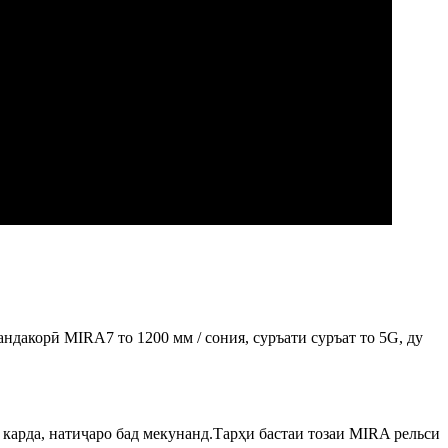
акорӣ MIRA7 то 1200 мм / сония, суръати суръат то 5G, ду
карда, натиҷаро бад мекунанд.Тарҳи бастаи тозаи MIRA рельси