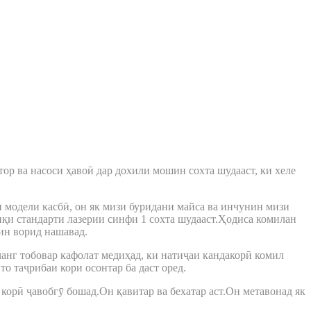
ор ва насоси ҳавоӣ дар дохили мошин сохта шудааст, ки хеле
ун модели касбӣ, он як мизи буридани майса ва инчунин мизи
и стандарти лазерии синфи 1 сохта шудааст.Ҳодиса комилан
шин ворид нашавад.
чанг тобовар кафолат медиҳад, ки натиҷаи кандакорӣ комил
то таҷрибаи кори осонтар ба даст оред.
 корӣ ҷавобгӯ бошад.Он қавитар ва бехатар аст.Он метавонад як