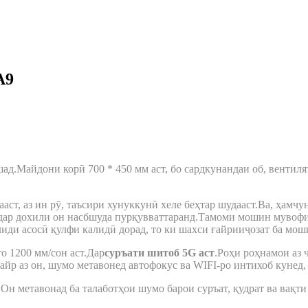
A9
д.Майдони корӣ 700 * 450 мм аст, бо сардкунандаи об, вентилят
аст, аз ин рӯ, таъсири хунуккунӣ хеле беҳтар шудааст.Ва, ҳамч
дар дохили он насбшуда пурқувваттаранд.Тамоми мошин мувофиқ
лиди асосӣ қулфи калидӣ дорад, то ки шахси ғайрииҷозат ба мо
о 1200 мм/сон аст.Дар
суръати шитоб 5G аст
.Роҳи роҳнамои аз 
Ғайр аз он, шумо метавонед автофокус ва WIFI-ро интихоб кунед, 
Он метавонад ба талаботҳои шумо барои суръат, қудрат ва вақти