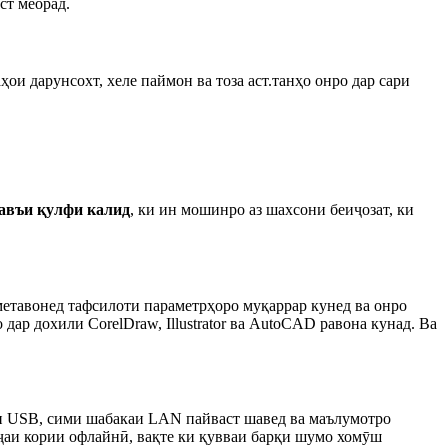
ст меорад.
ҳои дарунсохт, хеле паймон ва тоза аст.танҳо онро дар сари
авъи қулфи калид
, ки ин мошинро аз шахсони беиҷозат, ки
етавонед тафсилоти параметрҳоро муқаррар кунед ва онро
дар дохили CorelDraw, Illustrator ва AutoCAD равона кунад. Ва
ми USB, сими шабакаи LAN пайваст шавед ва маълумотро
ҷаи кории офлайнӣ, вақте ки қувваи барқи шумо хомӯш