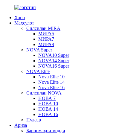
Хона
Маҳсулот
Силсилаи MIRA
МИРА5
МИРА7
МИРА9
NOVA Super
NOVA10 Super
NOVA14 Super
NOVA16 Super
NOVA Elite
Nova Elite 10
Nova Elite 14
Nova Elite 16
Силсилаи NOVA
НОВА 7
НОВА 10
НОВА 14
НОВА 16
Пулсар
Ариза
Барномаҳои моддӣ