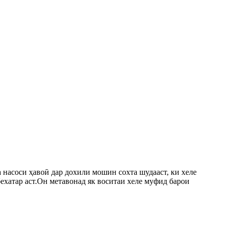
а насоси ҳавоӣ дар дохили мошин сохта шудааст, ки хеле
бехатар аст.Он метавонад як воситаи хеле муфид барои