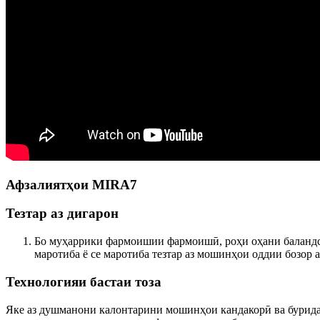
Афзалиятҳои MIRA7
Тезтар аз дигарон
Бо муҳаррики фармоишии фармоишӣ, роҳи оҳани баландси
маротиба ё се маротиба тезтар аз мошинҳои оддии бозор а
Технологияи бастаи тоза
Яке аз душманони калонтарини мошинҳои кандакорӣ ва буридан