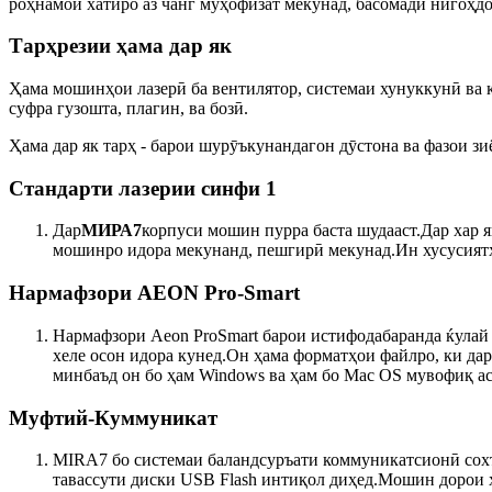
роҳнамои хатиро аз чанг муҳофизат мекунад, басомади нигоҳдо
Тарҳрезии ҳама дар як
Ҳама мошинҳои лазерӣ ба вентилятор, системаи хунуккунӣ ва 
суфра гузошта, плагин, ва бозӣ.
Ҳама дар як тарҳ - барои шурӯъкунандагон дӯстона ва фазои зи
Стандарти лазерии синфи 1
Дар
МИРА7
корпуси мошин пурра баста шудааст.Дар хар як
мошинро идора мекунанд, пешгирӣ мекунад.Ин хусусиятҳ
Нармафзори AEON Pro-Smart
Нармафзори Aeon ProSmart барои истифодабаранда ќулай
хеле осон идора кунед.Он ҳама форматҳои файлро, ки дар 
минбаъд он бо ҳам Windows ва ҳам бо Mac OS мувофиқ ас
Муфтий-Куммуникат
MIRA7 бо системаи баландсуръати коммуникатсионӣ сохт
тавассути диски USB Flash интиқол диҳед.Мошин дорои 