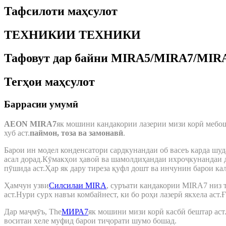
Тафсилоти маҳсулот
ТЕХНИКИИ ТЕХНИКИ
Тафовут дар байни MIRA5/MIRA7/MIR
Тегҳои маҳсулот
Баррасии умумӣ
AEON MIRA7
як мошини кандакории лазерии мизи корӣ мебоша
хуб аст.
паймон, тоза ва замонавӣ
.
Барои ин модел конденсатори сардкунандаи об васеъ карда шуда
асал дорад.Кӯмакҳои ҳавоӣ ва шамолдиҳандаи ихроҷкунандаи 
пӯшида аст.Ҳар як дару тиреза қуфл дошт ва инчунин барои ка
Ҳамчун узви
Силсилаи MIRA
, суръати кандакории MIRA7 низ т
аст.Нури сурх навъи комбайнест, ки бо роҳи лазерӣ якхела аст.
Дар маҷмӯъ, The
МИРА7
як мошини мизи корӣ касбӣ бештар аст.
воситаи хеле муфид барои тиҷорати шумо бошад.