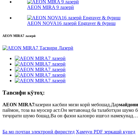
AEON MIRA 9 лазерӣ
AEON NOVA16 лазерӣ Engraver & буриш
AEON MIRA7 лазерӣ
Тавсифи кӯтоҳ:
AEON MIRA7
лазерии касбии мизи корӣ мебошад.Дар
майдони
паймон, тоза ва муосир аст.Он метавонад ба талаботҳои шумо б
тиҷорати шумо бошад.Ва он фазои калонро ишғол намекунад…
Ба мо почтаи электронӣ фиристед
Ҳамчун PDF зеркашӣ кунед