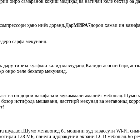
рии онро самаранок коҳиш медиҳад ва натиҷаи хеле беҳтар ба да
компрессори ҳаво ниёз доранд.Дар
МИРА7
дорои ҳамаи ин вазифа
ёдеро сарфа мекунанд.
 дару тиреза кулфхои калид мавчуданд.Калиди асосии барқ ​​аст
н
о онро хеле бехатар мекунанд.
 аст ва он дорои вазифањои мукаммали амалиёт мебошад.Шумо м
бозор истифода мешаванд, дастгирӣ мекунад ва метавонад корро 
т!
а шудааст.Шумо метавонед ба мошини худ тавассути Wi-Fi, си
хотираи 128 МБ, панели идоракунии экрани LCD мебошад.Бо ре