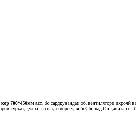
 кор 700*450мм аст
, бо сардкунандаи об, вентилятори ихроҷӣ в
арои суръат, қудрат ва вақти корӣ ҷавобгӯ бошад.Он қавитар ва 