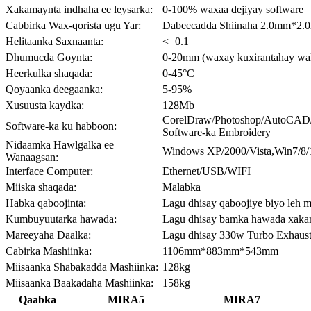
Xakamaynta indhaha ee leysarka:
0-100% waxaa dejiyay software
Cabbirka Wax-qorista ugu Yar:
Dabeecadda Shiinaha 2.0mm*2.0
Helitaanka Saxnaanta:
<=0.1
Dhumucda Goynta:
0-20mm (waxay kuxirantahay wa
Heerkulka shaqada:
0-45°C
Qoyaanka deegaanka:
5-95%
Xusuusta kaydka:
128Mb
CorelDraw/Photoshop/AutoCAD/
Software-ka ku habboon:
Software-ka Embroidery
Nidaamka Hawlgalka ee
Windows XP/2000/Vista,Win7/8/
Wanaagsan:
Interface Computer:
Ethernet/USB/WIFI
Miiska shaqada:
Malabka
Habka qaboojinta:
Lagu dhisay qaboojiye biyo leh 
Kumbuyuutarka hawada:
Lagu dhisay bamka hawada xaka
Mareeyaha Daalka:
Lagu dhisay 330w Turbo Exhaust
Cabirka Mashiinka:
1106mm*883mm*543mm
Miisaanka Shabakadda Mashiinka:
128kg
Miisaanka Baakadaha Mashiinka:
158kg
Qaabka
MIRA5
MIRA7