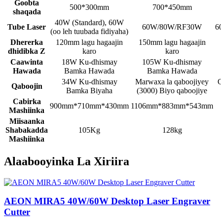
Goobta
500*300mm
700*450mm
shaqada
40W (Standard), 60W
Tube Laser
60W/80W/RF30W
6
(oo leh tuubada fidiyaha)
Dhererka
120mm lagu hagaajin
150mm lagu hagaajin
dhidibka Z
karo
karo
Caawinta
18W Ku-dhismay
105W Ku-dhismay
Hawada
Bamka Hawada
Bamka Hawada
34W Ku-dhismay
Marwaxa la qaboojiyey
Qaboojin
Bamka Biyaha
(3000) Biyo qaboojiye
Cabirka
900mm*710mm*430mm
1106mm*883mm*543mm
Mashiinka
Miisaanka
Shabakadda
105Kg
128kg
Mashiinka
Alaabooyinka La Xiriira
AEON MIRA5 40W/60W Desktop Laser Engraver
Cutter