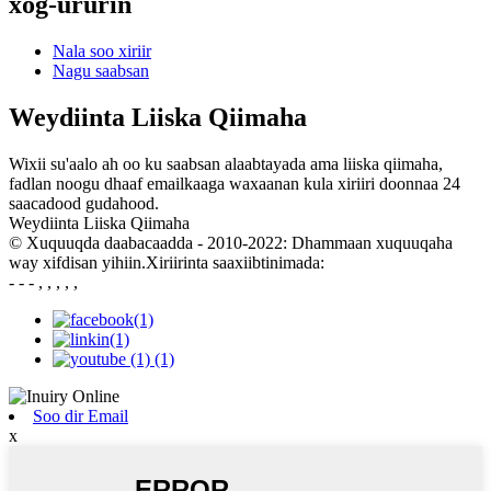
xog-ururin
Nala soo xiriir
Nagu saabsan
Weydiinta Liiska Qiimaha
Wixii su'aalo ah oo ku saabsan alaabtayada ama liiska qiimaha,
fadlan noogu dhaaf emailkaaga waxaanan kula xiriiri doonnaa 24
saacadood gudahood.
Weydiinta Liiska Qiimaha
© Xuquuqda daabacaadda - 2010-2022: Dhammaan xuquuqaha
way xifdisan yihiin.Xiriirinta saaxiibtinimada:
- - - , , , , ,
Soo dir Email
x