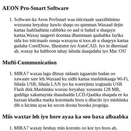
AEON Pro-Smart Software
Software-ka Aeon ProSmart waa isticmaale saaxiibtinimo
wuxuuna leeyahay hawlo shaqo oo qumman.Waxaad dejin
kartaa faahfaahinta cabbirka oo aad si fudud u shaqayn
kartaa.Waxay taageeri doontaa dhammaan qaababka faylka
sida loo isticmaalo suuqa waxayna si toos ah u shaqeyn kartaa
gudaha CorelDraw, Illustrator iyo AutoCAD. Iyo in dheeraad
ah, waxay ku habboon tahay labada daaqadaha iyo Mac OS!
Mufti-Cummunication
MIRA7 waxaa lagu dhisay nidaam isgaarsiin badan oo
xawaare sare leh.Waxaad ku xidhi kartaa mashiinkaaga Wi-Fi,
fiilada USB, fiilada LAN iyo ku wareejinta xogtaada USB
Flash disk.Mashiinku wuxuu leeyahay xusuusta 128 MB,
guddiga xakamaynta shaashadda LCD.Qaabka shaqada ee ka
baxsan khadka marka korontadu hoos u dhacdo iyo mishiinka
dib u kicinta ayaa ku socon doona booska joogsiga.
Miis waxtar leh iyo hore ayaa ka soo baxa albaabka
MIRA7 waxay heshay miis koronto oo kor iyo hoos ah,