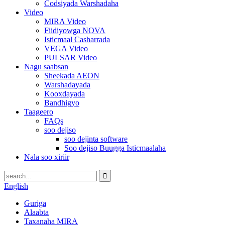
Codsiyada Warshadaha
Video
MIRA Video
Fiidiyowga NOVA
Isticmaal Casharrada
VEGA Video
PULSAR Video
Nagu saabsan
Sheekada AEON
Warshadayada
Kooxdayada
Bandhigyo
Taageero
FAQs
soo dejiso
soo dejinta software
Soo dejiso Buugga Isticmaalaha
Nala soo xiriir
English
Guriga
Alaabta
Taxanaha MIRA