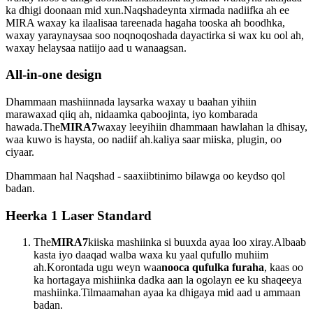
ka dhigi doonaan mid xun.Naqshadeynta xirmada nadiifka ah ee
MIRA waxay ka ilaalisaa tareenada hagaha tooska ah boodhka,
waxay yaraynaysaa soo noqnoqoshada dayactirka si wax ku ool ah,
waxay helaysaa natiijo aad u wanaagsan.
All-in-one design
Dhammaan mashiinnada laysarka waxay u baahan yihiin
marawaxad qiiq ah, nidaamka qaboojinta, iyo kombarada
hawada.The
MIRA7
waxay leeyihiin dhammaan hawlahan la dhisay,
waa kuwo is haysta, oo nadiif ah.kaliya saar miiska, plugin, oo
ciyaar.
Dhammaan hal Naqshad - saaxiibtinimo bilawga oo keydso qol
badan.
Heerka 1 Laser Standard
The
MIRA7
kiiska mashiinka si buuxda ayaa loo xiray.Albaab
kasta iyo daaqad walba waxa ku yaal qufullo muhiim
ah.Korontada ugu weyn waa
nooca qufulka furaha
, kaas oo
ka hortagaya mishiinka dadka aan la ogolayn ee ku shaqeeya
mashiinka.Tilmaamahan ayaa ka dhigaya mid aad u ammaan
badan.