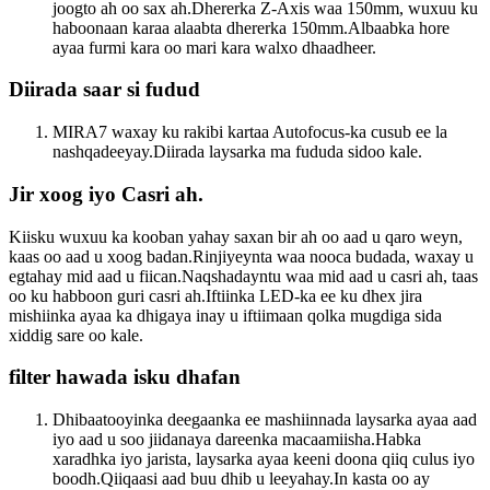
joogto ah oo sax ah.Dhererka Z-Axis waa 150mm, wuxuu ku
haboonaan karaa alaabta dhererka 150mm.Albaabka hore
ayaa furmi kara oo mari kara walxo dhaadheer.
Diirada saar si fudud
MIRA7 waxay ku rakibi kartaa Autofocus-ka cusub ee la
nashqadeeyay.Diirada laysarka ma fududa sidoo kale.
Jir xoog iyo Casri ah.
Kiisku wuxuu ka kooban yahay saxan bir ah oo aad u qaro weyn,
kaas oo aad u xoog badan.Rinjiyeynta waa nooca budada, waxay u
egtahay mid aad u fiican.Naqshadayntu waa mid aad u casri ah, taas
oo ku habboon guri casri ah.Iftiinka LED-ka ee ku dhex jira
mishiinka ayaa ka dhigaya inay u iftiimaan qolka mugdiga sida
xiddig sare oo kale.
filter hawada isku dhafan
Dhibaatooyinka deegaanka ee mashiinnada laysarka ayaa aad
iyo aad u soo jiidanaya dareenka macaamiisha.Habka
xaradhka iyo jarista, laysarka ayaa keeni doona qiiq culus iyo
boodh.Qiiqaasi aad buu dhib u leeyahay.In kasta oo ay