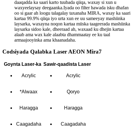
daaqadda ka saari karto tuubada qiiqa, waxay si xun u
waxyeelaysay deegaanka.Iyada oo filter hawada isku dhafan
oo si gaar ah loogu talagalay taxanaha MIRA, waxay ka saari
kartaa 99.9% qiiqa iyo urta xun ee uu sameeyay mashiinka
laysarka, waxayna noqon kartaa miiska taageerada mashiinka
laysarka sidoo kale, dheeraad ah, waxaad ku dhejin kartaa
alaab ama wax kale alaabta dhammaatay ee ku taal
armaajooyinka ama khaanadaha.
Codsiyada Qalabka Laser AEON Mira7
Goynta Laser-ka
Sawir-qaadista Laser
Acrylic
Acrylic
*Alwaax
Qoryo
Haragga
Haragga
Caagadaha
Caagadaha