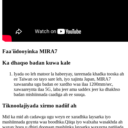
Faa'iidooyinka MIRA7
Ka dhaqso badan kuwa kale
Iyada oo leh matoor la habeeyay, tareenada khadka tooska ah
ee Taiwan oo tayo sare leh, iyo xajinta Japan, MIRA7
xawaaraha ugu badan ee xardho waa ilaa 1200mm/sec,
xawaareynta ilaa 5G, laba jeer ama saddex jeer ka dhakhso
badan mishiinnada caadiga ah ee suuqa.
Tiknoolajiyada xirmo nadiif ah
Mid ka mid ah cadawga ugu weyn ee xaradhka laysarka iyo
mashiinnada goynta waa boodhka.Qiiqa iyo walxaha wasakhda ah
waxay hoos u dhigi doonaan mashiinka laysarka waxayna natiijada