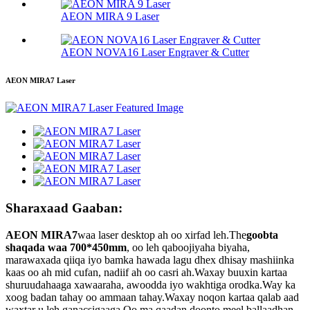
AEON MIRA 9 Laser
AEON NOVA16 Laser Engraver & Cutter
AEON MIRA7 Laser
Sharaxaad Gaaban:
AEON MIRA7
waa laser desktop ah oo xirfad leh.The
goobta
shaqada waa 700*450mm
, oo leh qaboojiyaha biyaha,
marawaxada qiiqa iyo bamka hawada lagu dhex dhisay mashiinka
kaas oo ah mid cufan, nadiif ah oo casri ah.Waxay buuxin kartaa
shuruudahaaga xawaaraha, awoodda iyo wakhtiga orodka.Way ka
xoog badan tahay oo ammaan tahay.Waxay noqon kartaa qalab aad
waxtar u leh ganacsigaaga.Oo ma qaadan doonto meel ballaadhan...