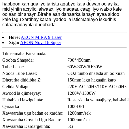
habboon xarrigga iyo jarista agabyo kala duwan oo ay ka
mid yihiin acrylic, alwaax, iyo maqaar, caag, iyo walxo kale
oo aan bir ahayn.Biraha aan dahaarka lahayn ayaa sidoo
kale lagu xardhay karaa iyadoo la isticmaalayo iskudhis
calaamadaynta dhoobada.
Hore:
AEON MIRA 9 Laser
Xiga:
AEON Nova16 Super
Tilmaamaha Farsamada:
Goobta Shaqada:
700*450mm
Tube Laser:
60W/80W/RF30W
Nooca Tube Laser:
CO2 tuubo dhalada ah oo xiran
Dhererka dhidibka Z:
150mm lagu hagaajin karo
Gelida Voltage:
220V AC 50Hz/110V AC 60Hz
Awood la qiimeeyay:
1200W-1300W
Hababka Hawlgelinta:
Raster-ka la wanaajiyey, hab-ha
Qaraarka
1000DPI
Xawaaraha ugu badan ee xardho:
1200mm/sek
Xawaaraha Goynta Ugu Badan:
1000mm/sek
Xawaaraha Dardargelinta:
5G