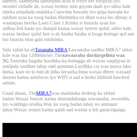
darteed, saameynta qaboojinta ayaa si weyn loo xoojiyay.Iyo,
moodel xirfadle ah, waxay heshay miis goynta daab iyo sidoo kale
miiska armallada malabka.Caawinta hawadu iyo qiiqa hawada ku
rakiban ayaa ka xoog badan.Mashiinka oo dhan waxa loo dhisay si
waafaqsan heerka Laser Class 1.Kiisku si buuxda ayaa loo
xidhay.Irid kasta iyo daaqad kastaa waxay heleen quful, sidoo kale,
waxay heshay quful fure u ah furaha furaha si looga hortago qof aan
loo fasaxin inuu galo mishiinka.
Sida xubin ka ah
Taxanaha MIRA
Xawaaraha xardho MIRA7 sidoo
kale waa ilaa 1200mm/sec.The
xawaaraha dardargelinta waa
5G
.Tareenka hagaha boodhka-ka-hortagga ah wuxuu xaqiijiyaa in
natiijada xardhan tahay mid qumman.Laydhka cas waa nooca isku-
darka, kaas oo la mid ah jidka laysarka.Intaa waxaa dheer, waxaad
dooran kartaa autofocus iyo WIFI si aad u hesho khibrad hawleed
sahlan.
Guud ahaan, The
MIRA7
waa mashiinka desktop ka xirfad
badan.Waxay buuxin kartaa shuruudahaaga xawaaraha, awoodda,
iyo wakhtiga orodka.Way ka xoog badan tahay oo ammaan
tahay.Waxay noqon kartaa qalab aad waxtar u leh ganacsigaaga.