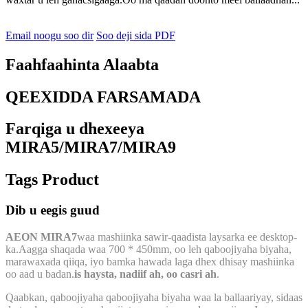
Email noogu soo dir
Soo deji sida PDF
Faahfaahinta Alaabta
QEEXIDDA FARSAMADA
Farqiga u dhexeeya
MIRA5/MIRA7/MIRA9
Tags Product
Dib u eegis guud
AEON MIRA7
waa mashiinka sawir-qaadista laysarka ee desktop-
ka.Aagga shaqada waa 700 * 450mm, oo leh qaboojiyaha biyaha,
marawaxada qiiqa, iyo bamka hawada laga dhex dhisay mashiinka
oo aad u badan.
is haysta, nadiif ah, oo casri ah
.
Qaabkan, qaboojiyaha qaboojiyaha biyaha waa la ballaariyay, sidaas