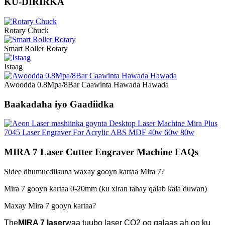
KU-DIRIRKA
Rotary Chuck
Smart Roller Rotary
Istaag
Awoodda 0.8Mpa/8Bar Caawinta Hawada Hawada
Baakadaha iyo Gaadiidka
MIRA 7 Laser Cutter Engraver Machine FAQs
Sidee dhumucdiisuna waxay gooyn kartaa Mira 7?
Mira 7 gooyn kartaa 0-20mm (ku xiran tahay qalab kala duwan)
Maxay Mira 7 gooyn kartaa?
The
MIRA 7 laser
waa tuubo laser CO2 oo galaas ah oo ku