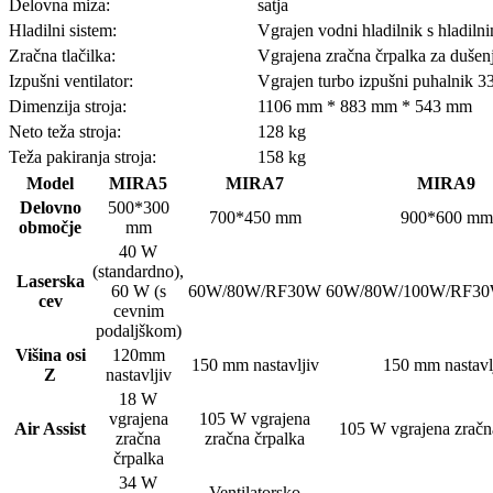
Delovna miza:
satja
Hladilni sistem:
Vgrajen vodni hladilnik s hladiln
Zračna tlačilka:
Vgrajena zračna črpalka za dušen
Izpušni ventilator:
Vgrajen turbo izpušni puhalnik 
Dimenzija stroja:
1106 mm * 883 mm * 543 mm
Neto teža stroja:
128 kg
Teža pakiranja stroja:
158 kg
Model
MIRA5
MIRA7
MIRA9
Delovno
500*300
700*450 mm
900*600 mm
območje
mm
40 W
(standardno),
Laserska
60 W (s
60W/80W/RF30W
60W/80W/100W/RF3
cev
cevnim
podaljškom)
Višina osi
120mm
150 mm nastavljiv
150 mm nastavl
Z
nastavljiv
18 W
vgrajena
105 W vgrajena
Air Assist
105 W vgrajena zračn
zračna
zračna črpalka
črpalka
34 W
Ventilatorsko