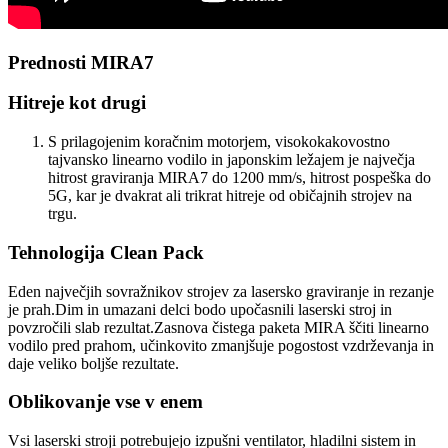
Prednosti MIRA7
Hitreje kot drugi
S prilagojenim koračnim motorjem, visokokakovostno
tajvansko linearno vodilo in japonskim ležajem je največja
hitrost graviranja MIRA7 do 1200 mm/s, hitrost pospeška do
5G, kar je dvakrat ali trikrat hitreje od običajnih strojev na
trgu.
Tehnologija Clean Pack
Eden največjih sovražnikov strojev za lasersko graviranje in rezanje
je prah.Dim in umazani delci bodo upočasnili laserski stroj in
povzročili slab rezultat.Zasnova čistega paketa MIRA ščiti linearno
vodilo pred prahom, učinkovito zmanjšuje pogostost vzdrževanja in
daje veliko boljše rezultate.
Oblikovanje vse v enem
Vsi laserski stroji potrebujejo izpušni ventilator, hladilni sistem in