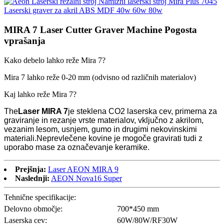
MIRA 7 Laser Cutter Graver Machine Pogosta
vprašanja
Kako debelo lahko reže Mira 7?
Mira 7 lahko reže 0-20 mm (odvisno od različnih materialov)
Kaj lahko reže Mira 7?
The
Laser MIRA 7
je steklena CO2 laserska cev, primerna za
graviranje in rezanje vrste materialov, vključno z akrilom,
vezanim lesom, usnjem, gumo in drugimi nekovinskimi
materiali.Neprevlečene kovine je mogoče gravirati tudi z
uporabo mase za označevanje keramike.
Prejšnja:
Laser AEON MIRA 9
Naslednji:
AEON Nova16 Super
Tehnične specifikacije:
Delovno območje:
700*450 mm
Laserska cev:
60W/80W/RF30W