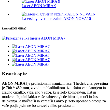
Laser AEON MIRA 9
Laserski graver in rezalnik AEON NOVA16
Laser AEON MIRA7
Kratek opis:
AEON MIRA7
je profesionalni namizni laser.The
delovna površina
je 700 * 450 mm
, z vodnim hladilnikom, izpušnim ventilatorjem in
zračno črpalko, vgrajeno v stroj, ki je zelo kompakten, čist in
moderen.Izpolni lahko vaše zahteve glede hitrosti, moči in časa
delovanja.Je močnejši in varnejši.Lahko je zelo uporabno orodje za
vaše podjetje.In ne bo zavzel veliko prostora ...