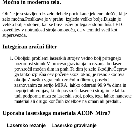
Močno in moderno telo.
Ohišje je sestavljeno iz zelo debele pocinkane jeklene plošče, ki je
zelo močna.Poslikava je v prahu, izgleda veliko bolje.Dizajn je
veliko bolj sodoben, kar se brez težav prilega sodobni hiši.LED-
osvetlitev v notranjosti stroja omogoča, da v temnici sveti kot
superzvezda.
Integriran zračni filter
Okoljski problemi laserskih strojev vedno bolj pritegnejo
pozornost strank.V procesu graviranja in rezanja bo laser
povzročil močan dim in prah.Ta dim je zelo škodljiv.Čeprav
ga lahko izpušna cev požene skozi okno, je resno škodoval
okolju.Z našim vgrajenim zračnim filtrom, posebej
zasnovanim za serijo MIRA, lahko odstrani 99,9 % dima in
neprijetnih vonjav, ki jih povzroča laserski stroj, in je lahko
tudi podporna miza za laserski stroj, poleg tega lahko nanesete
material ali drugo končnih izdelkov na omari ali predalu.
Uporaba laserskega materiala AEON Mira7
Lasersko rezanje
Lasersko graviranje