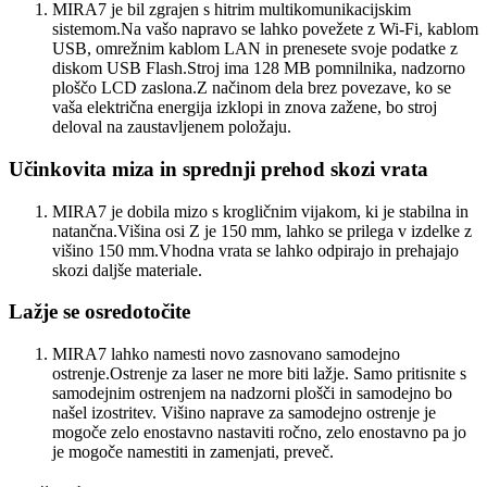
MIRA7 je bil zgrajen s hitrim multikomunikacijskim
sistemom.Na vašo napravo se lahko povežete z Wi-Fi, kablom
USB, omrežnim kablom LAN in prenesete svoje podatke z
diskom USB Flash.Stroj ima 128 MB pomnilnika, nadzorno
ploščo LCD zaslona.Z načinom dela brez povezave, ko se
vaša električna energija izklopi in znova zažene, bo stroj
deloval na zaustavljenem položaju.
Učinkovita miza in sprednji prehod skozi vrata
MIRA7 je dobila mizo s krogličnim vijakom, ki je stabilna in
natančna.Višina osi Z je 150 mm, lahko se prilega v izdelke z
višino 150 mm.Vhodna vrata se lahko odpirajo in prehajajo
skozi daljše materiale.
Lažje se osredotočite
MIRA7 lahko namesti novo zasnovano samodejno
ostrenje.Ostrenje za laser ne more biti lažje. Samo pritisnite s
samodejnim ostrenjem na nadzorni plošči in samodejno bo
našel izostritev. Višino naprave za samodejno ostrenje je
mogoče zelo enostavno nastaviti ročno, zelo enostavno pa jo
je mogoče namestiti in zamenjati, preveč.