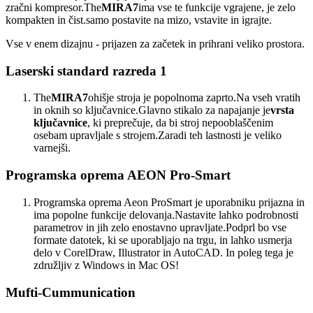
zračni kompresor.The
MIRA7
ima vse te funkcije vgrajene, je zelo
kompakten in čist.samo postavite na mizo, vstavite in igrajte.
Vse v enem dizajnu - prijazen za začetek in prihrani veliko prostora.
Laserski standard razreda 1
The
MIRA7
ohišje stroja je popolnoma zaprto.Na vseh vratih
in oknih so ključavnice.Glavno stikalo za napajanje je
vrsta
ključavnice
, ki preprečuje, da bi stroj nepooblaščenim
osebam upravljale s strojem.Zaradi teh lastnosti je veliko
varnejši.
Programska oprema AEON Pro-Smart
Programska oprema Aeon ProSmart je uporabniku prijazna in
ima popolne funkcije delovanja.Nastavite lahko podrobnosti
parametrov in jih zelo enostavno upravljate.Podprl bo vse
formate datotek, ki se uporabljajo na trgu, in lahko usmerja
delo v CorelDraw, Illustrator in AutoCAD. In poleg tega je
združljiv z Windows in Mac OS!
Mufti-Cummunication