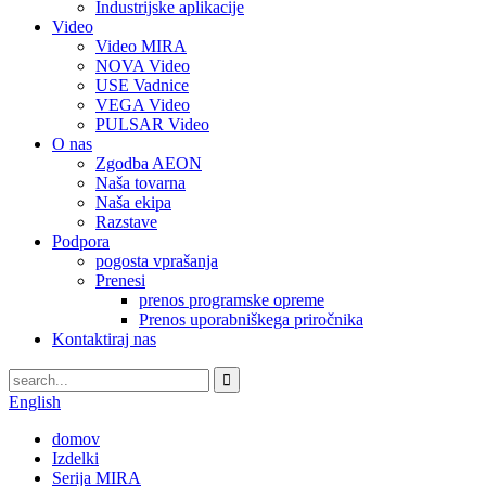
Industrijske aplikacije
Video
Video MIRA
NOVA Video
USE Vadnice
VEGA Video
PULSAR Video
O nas
Zgodba AEON
Naša tovarna
Naša ekipa
Razstave
Podpora
pogosta vprašanja
Prenesi
prenos programske opreme
Prenos uporabniškega priročnika
Kontaktiraj nas
English
domov
Izdelki
Serija MIRA