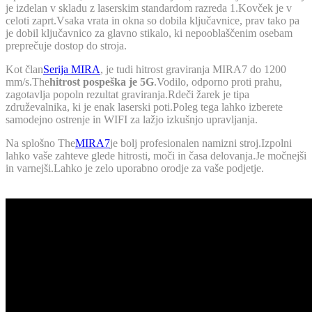
je izdelan v skladu z laserskim standardom razreda 1.Kovček je v
celoti zaprt.Vsaka vrata in okna so dobila ključavnice, prav tako pa
je dobil ključavnico za glavno stikalo, ki nepooblaščenim osebam
preprečuje dostop do stroja.
Kot član
Serija MIRA
, je tudi hitrost graviranja MIRA7 do 1200
mm/s.The
hitrost pospeška je 5G
.Vodilo, odporno proti prahu,
zagotavlja popoln rezultat graviranja.Rdeči žarek je tipa
združevalnika, ki je enak laserski poti.Poleg tega lahko izberete
samodejno ostrenje in WIFI za lažjo izkušnjo upravljanja.
Na splošno The
MIRA7
je bolj profesionalen namizni stroj.Izpolni
lahko vaše zahteve glede hitrosti, moči in časa delovanja.Je močnejši
in varnejši.Lahko je zelo uporabno orodje za vaše podjetje.