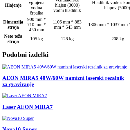
vgrajena
Hladilnik vode s ko
Hlajenje
hlajen (3000)
vodna
hlapov (5000)
vodni hladilnik
črpalka
900 mm *
Dimenzija
1106 mm * 883
710 mm *
1306 mm * 1037 mm 
stroja
mm * 543 mm
430 mm
Neto teža
105 kg
128 kg
208 kg
stroja
Podobni izdelki
AEON MIRA5 40W/60W namizni laserski rezalnik
za graviranje
Laser AEON MIRA7
Nova10 Super