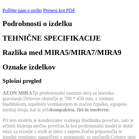
Pošljite nam e-pošto
Prenesi kot PDF
Podrobnosti o izdelku
TEHNIČNE SPECIFIKACIJE
Razlika med MIRA5/MIRA7/MIRA9
Oznake izdelkov
Splošni pregled
AEON MIRA7
je profesionalni namizni stroj za lasersko
graviranje.Delovno območje je 700 * 450 mm, z vodnim
hladilnikom, izpušnim ventilatorjem in zračno črpalko, vgrajeno
znotraj stroja, kar je zelo
kompakten, čist in moderen
.
Pri tem modelu je kondenzator vodnega hladilnika povečan, zato je
učinek hlajenja močno povečan.In kot profesionalni model je dobil
mizo za rezanje z rezili in mizo s satjem.Zračni pripomočki in
izpušni ventilator, nameščeni v notranjosti, so močnejši.Celoten stroj