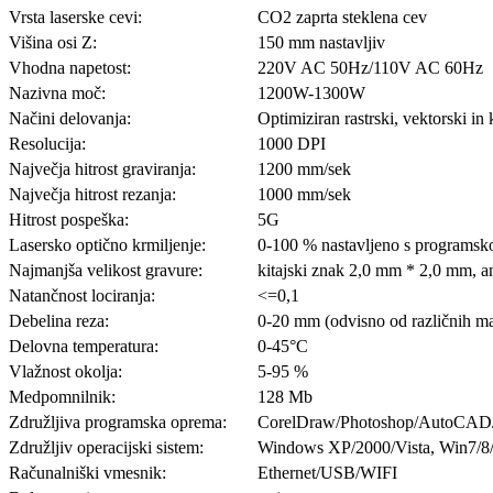
Vrsta laserske cevi:
CO2 zaprta steklena cev
Višina osi Z:
150 mm nastavljiv
Vhodna napetost:
220V AC 50Hz/110V AC 60Hz
Nazivna moč:
1200W-1300W
Načini delovanja:
Optimiziran rastrski, vektorski in
Resolucija:
1000 DPI
Največja hitrost graviranja:
1200 mm/sek
Največja hitrost rezanja:
1000 mm/sek
Hitrost pospeška:
5G
Lasersko optično krmiljenje:
0-100 % nastavljeno s programs
Najmanjša velikost gravure:
kitajski znak 2,0 mm * 2,0 mm, 
Natančnost lociranja:
<=0,1
Debelina reza:
0-20 mm (odvisno od različnih ma
Delovna temperatura:
0-45°C
Vlažnost okolja:
5-95 %
Medpomnilnik:
128 Mb
Združljiva programska oprema:
CorelDraw/Photoshop/AutoCAD/v
Združljiv operacijski sistem:
Windows XP/2000/Vista, Win7/8/
Računalniški vmesnik:
Ethernet/USB/WIFI