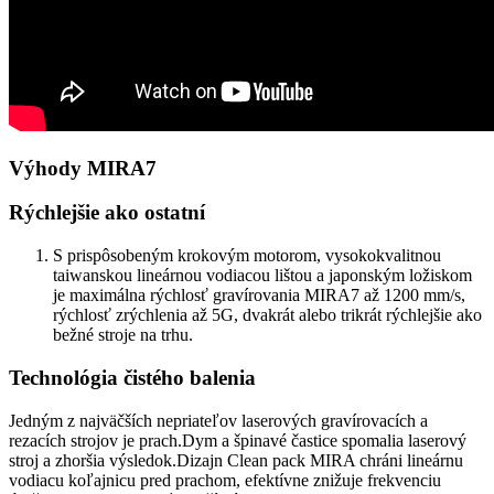
Výhody MIRA7
Rýchlejšie ako ostatní
S prispôsobeným krokovým motorom, vysokokvalitnou
taiwanskou lineárnou vodiacou lištou a japonským ložiskom
je maximálna rýchlosť gravírovania MIRA7 až 1200 mm/s,
rýchlosť zrýchlenia až 5G, dvakrát alebo trikrát rýchlejšie ako
bežné stroje na trhu.
Technológia čistého balenia
Jedným z najväčších nepriateľov laserových gravírovacích a
rezacích strojov je prach.Dym a špinavé častice spomalia laserový
stroj a zhoršia výsledok.Dizajn Clean pack MIRA chráni lineárnu
vodiacu koľajnicu pred prachom, efektívne znižuje frekvenciu