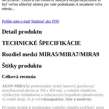
byť veľmi užitočný nástroj pre vaše podnikanie.A nezaberie veľa
miesta...
Pošlite nám e-mail
Stiahnuť ako PDF
Detail produktu
TECHNICKÉ ŠPECIFIKÁCIE
Rozdiel medzi MIRA5/MIRA7/MIRA9
Štítky produktu
Celková recenzia
AEON MIRA7
je profesionálny stolný laserový gravírovací
stroj.Pracovná plocha je 700 x 450 mm, s vodným chladičom,
výfukovým ventilátorom a vzduchovým čerpadlom zabudovaným
vo vnútri stroja, čo je veľmi
kompaktný, čistý a moderný
.
Pri tomto modeli je kondenzátor vodného chladiča zväčšený, preto