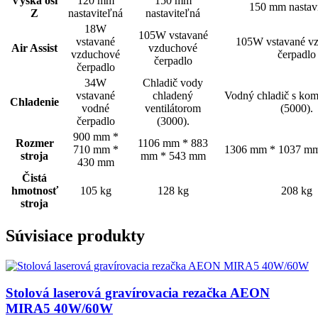
Výška osi
120 mm
150 mm
150 mm nastav
Z
nastaviteľná
nastaviteľná
18W
105W vstavané
vstavané
105W vstavané v
Air Assist
vzduchové
vzduchové
čerpadlo
čerpadlo
čerpadlo
34W
Chladič vody
vstavané
chladený
Vodný chladič s kom
Chladenie
vodné
ventilátorom
(5000).
čerpadlo
(3000).
900 mm *
Rozmer
1106 mm * 883
710 mm *
1306 mm * 1037 m
stroja
mm * 543 mm
430 mm
Čistá
hmotnosť
105 kg
128 kg
208 kg
stroja
Súvisiace produkty
Stolová laserová gravírovacia rezačka AEON
MIRA5 40W/60W