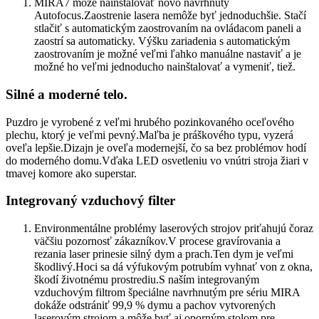
MIRA7 môže nainštalovať novo navrhnutý
Autofocus.Zaostrenie lasera nemôže byť jednoduchšie. Stačí
stlačiť s automatickým zaostrovaním na ovládacom paneli a
zaostrí sa automaticky. Výšku zariadenia s automatickým
zaostrovaním je možné veľmi ľahko manuálne nastaviť a je
možné ho veľmi jednoducho nainštalovať a vymeniť, tiež.
Silné a moderné telo.
Puzdro je vyrobené z veľmi hrubého pozinkovaného oceľového
plechu, ktorý je veľmi pevný.Maľba je práškového typu, vyzerá
oveľa lepšie.Dizajn je oveľa modernejší, čo sa bez problémov hodí
do moderného domu.Vďaka LED osvetleniu vo vnútri stroja žiari v
tmavej komore ako superstar.
Integrovaný vzduchový filter
Environmentálne problémy laserových strojov priťahujú čoraz
väčšiu pozornosť zákazníkov.V procese gravírovania a
rezania laser prinesie silný dym a prach.Ten dym je veľmi
škodlivý.Hoci sa dá výfukovým potrubím vyhnať von z okna,
škodí životnému prostrediu.S naším integrovaným
vzduchovým filtrom špeciálne navrhnutým pre sériu MIRA
dokáže odstrániť 99,9 % dymu a pachov vytvorených
laserovým strojom a môže byť aj oporným stolom pre