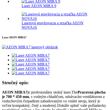
Laser AEON MIRA 9
Laserová gravírovacia a rezačka AEON
NOVA16
Laser AEON MIRA7
Stručný opis:
AEON MIRA7
je profesionálny stolný laser.The
Pracovná plocha
je 700 * 450 mm
, s vodným chladičom, odsávacím ventilátorom a
vzduchovým čerpadlom zabudovaným vo vnútri stroja, ktorý je
veľmi kompaktný, čistý a moderný.Dokáže splniť vaše požiadavky
na rýchlosť, výkon a čas chodu.Je silnejší a bezpečnejší.Môže to