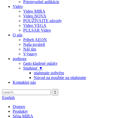
Priemyselné aplikácie
Video
Video MIRA
Video NOVA
POUŽÍVAJTE návody
Video VEGA
PULSAR Video
O nás
Príbeh AEON
Naša továreň
Náš tím
Výstavy
podpora
často kladené otázky
Stiahnuť ▼
stiahnutie softvéru
Návod na použitie na stiahnutie
Kontaktuj nás
English
Domov
Produkty
Séria MIRA