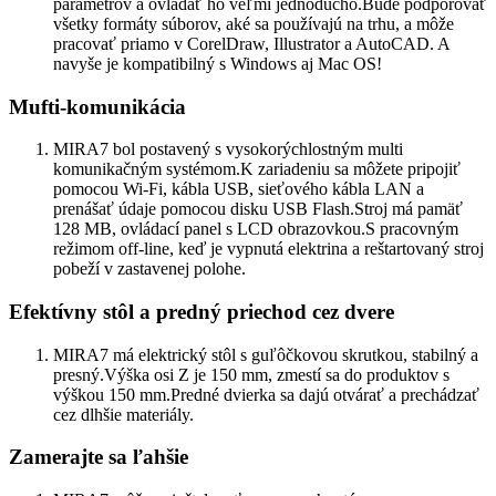
parametrov a ovládať ho veľmi jednoducho.Bude podporovať
všetky formáty súborov, aké sa používajú na trhu, a môže
pracovať priamo v CorelDraw, Illustrator a AutoCAD. A
navyše je kompatibilný s Windows aj Mac OS!
Mufti-komunikácia
MIRA7 bol postavený s vysokorýchlostným multi
komunikačným systémom.K zariadeniu sa môžete pripojiť
pomocou Wi-Fi, kábla USB, sieťového kábla LAN a
prenášať údaje pomocou disku USB Flash.Stroj má pamäť
128 MB, ovládací panel s LCD obrazovkou.S pracovným
režimom off-line, keď je vypnutá elektrina a reštartovaný stroj
pobeží v zastavenej polohe.
Efektívny stôl a predný priechod cez dvere
MIRA7 má elektrický stôl s guľôčkovou skrutkou, stabilný a
presný.Výška osi Z je 150 mm, zmestí sa do produktov s
výškou 150 mm.Predné dvierka sa dajú otvárať a prechádzať
cez dlhšie materiály.
Zamerajte sa ľahšie