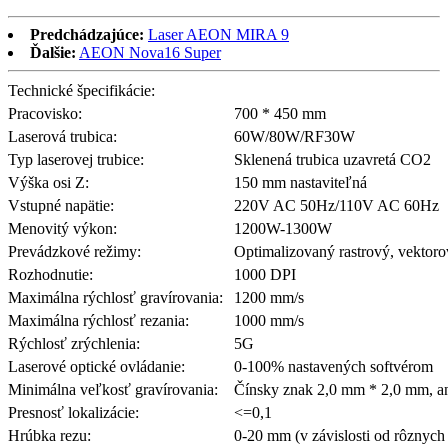
Predchádzajúce:
Laser AEON MIRA 9
Ďalšie:
AEON Nova16 Super
Technické špecifikácie:
Pracovisko:
700 * 450 mm
Laserová trubica:
60W/80W/RF30W
Typ laserovej trubice:
Sklenená trubica uzavretá CO2
Výška osi Z:
150 mm nastaviteľná
Vstupné napätie:
220V AC 50Hz/110V AC 60Hz
Menovitý výkon:
1200W-1300W
Prevádzkové režimy:
Optimalizovaný rastrový, vektor
Rozhodnutie:
1000 DPI
Maximálna rýchlosť gravírovania:
1200 mm/s
Maximálna rýchlosť rezania:
1000 mm/s
Rýchlosť zrýchlenia:
5G
Laserové optické ovládanie:
0-100% nastavených softvérom
Minimálna veľkosť gravírovania:
Čínsky znak 2,0 mm * 2,0 mm, a
Presnosť lokalizácie:
<=0,1
Hrúbka rezu:
0-20 mm (v závislosti od rôznych