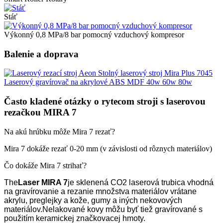
Stáť
Výkonný 0,8 MPa/8 bar pomocný vzduchový kompresor
Balenie a doprava
Často kladené otázky o rytecom stroji s laserovou
rezačkou MIRA 7
Na akú hrúbku môže Mira 7 rezať?
Mira 7 dokáže rezať 0-20 mm (v závislosti od rôznych materiálov)
Čo dokáže Mira 7 strihať?
The
Laser MIRA 7
je sklenená CO2 laserová trubica vhodná
na gravírovanie a rezanie množstva materiálov vrátane
akrylu, preglejky a kože, gumy a iných nekovových
materiálov.Nelakované kovy môžu byť tiež gravírované s
použitím keramickej značkovacej hmoty.