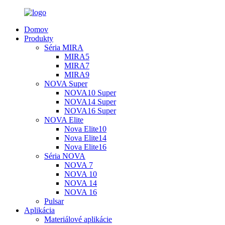
Domov
Produkty
Séria MIRA
MIRA5
MIRA7
MIRA9
NOVA Super
NOVA10 Super
NOVA14 Super
NOVA16 Super
NOVA Elite
Nova Elite10
Nova Elite14
Nova Elite16
Séria NOVA
NOVA 7
NOVA 10
NOVA 14
NOVA 16
Pulsar
Aplikácia
Materiálové aplikácie