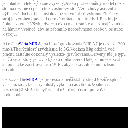
je chladiaci efekt výrazne zvýšený.A ako profesionálny model dostal
stôl na rezanie čepelí a tiež voštinový stôl.Vzduchový asistent a
výfukové dúchadlo nainštalované vo vnútri sú výkonnejšie.Celý
stroj je vyrobený podľa laserového štandardu triedy 1.Puzdro je
úplne uzavreté.Všetky dvere a okná majú zámky a tiež majú zámok
na hlavný vypínač, aby sa zabránilo neoprávnenej osobe v prístupe
k stroju.
Ako člen
Séria MIRA
, rýchlosť gravírovania MIRA7 je tiež až 1200
mm/s.The
rýchlosť zrýchlenia je 5G
.Vodiaca lišta odolná voči
prachu zaisťuje dokonalý výsledok gravírovania.Červený lúč je typu
zlučovača, ktorý je rovnaký ako dráha lasera.Ďalej si môžete zvoliť
automatické zaostrovanie a WIFI, aby ste získali jednoduchšiu
obsluhu.
Celkovo The
MIRA7
je profesionálnejší stolný stroj.Dokáže splniť
vaše požiadavky na rýchlosť, výkon a čas chodu.Je silnejší a
bezpečnejší.Môže to byť veľmi užitočný nástroj pre vaše
podnikanie.