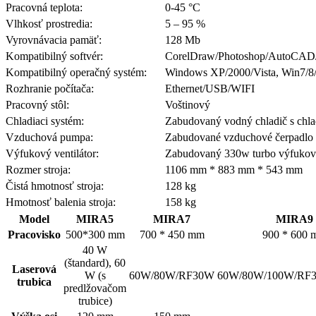
Pracovná teplota:
0-45 °C
Vlhkosť prostredia:
5 – 95 %
Vyrovnávacia pamäť:
128 Mb
Kompatibilný softvér:
CorelDraw/Photoshop/AutoCAD/V
Kompatibilný operačný systém:
Windows XP/2000/Vista, Win7/8/
Rozhranie počítača:
Ethernet/USB/WIFI
Pracovný stôl:
Voštinový
Chladiaci systém:
Zabudovaný vodný chladič s chla
Vzduchová pumpa:
Zabudované vzduchové čerpadlo n
Výfukový ventilátor:
Zabudovaný 330w turbo výfukový
Rozmer stroja:
1106 mm * 883 mm * 543 mm
Čistá hmotnosť stroja:
128 kg
Hmotnosť balenia stroja:
158 kg
Model
MIRA5
MIRA7
MIRA9
Pracovisko
500*300 mm
700 * 450 mm
900 * 600
40 W
(štandard), 60
Laserová
W (s
60W/80W/RF30W
60W/80W/100W/RF
trubica
predlžovačom
trubice)