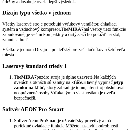
údržby a dosahuje oveľa lepší výsledok.
Dizajn typu všetko v jednom
Všetky laserové stroje potrebujú výfukový ventilátor, chladiaci
systém a vzduchový kompresor.The
MIRA7
má všetky tieto funkcie
zabudované, je veľmi kompaktný a čistý.stačí ho položiť na stôl,
zapnúť a hrať.
Všetko v jednom Dizajn – priateľský pre začiatočníkov a šetrí veľa
miesta.
Laserový štandard triedy 1
The
MIRA7
puzdro stroja je úplne uzavreté.Na každých
dverách a oknách sú zámky na kľúče.Hlavný vypínač je
typ
zámku na kľúč
, ktorý zabraňuje tomu, aby stroj obsluhovali
neoprávnené osoby.Vďaka týmto vlastnostiam je oveľa
bezpečnejší.
Softvér AEON Pro-Smart
Softvér Aeon ProSmart je užívateľsky prívetivý a má
perfektné ovládacie funkcie.Môžete nastaviť podrobnosti