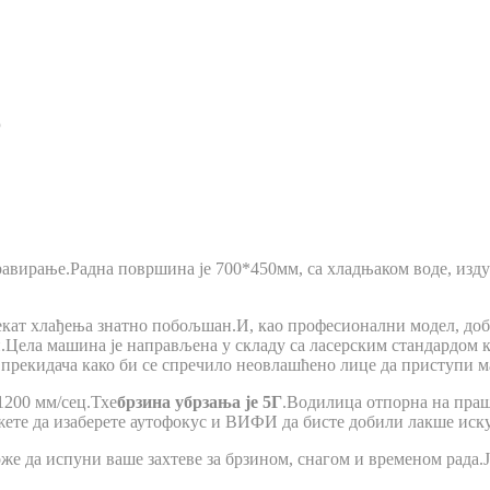
9
гравирање.Радна површина је 700*450мм, са хладњаком воде, и
фекат хлађења знатно побољшан.И, као професионални модел, доби
Цела машина је направљена у складу са ласерским стандардом кла
г прекидача како би се спречило неовлашћено лице да приступи 
1200 мм/сец.Тхе
брзина убрзања је 5Г
.Водилица отпорна на праш
ожете да изаберете аутофокус и ВИФИ да бисте добили лакше иску
е да испуни ваше захтеве за брзином, снагом и временом рада.Ја