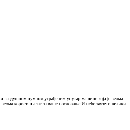
 и ваздушном пумпом уграђеним унутар машине која је веома
и веома користан алат за ваше пословање.И неће заузети велики