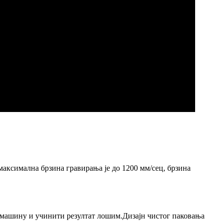
ксимална брзина гравирања је до 1200 мм/сец, брзина
у машину и учинити резултат лошим.Дизајн чистог паковања