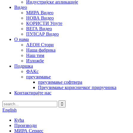
Индустријске апликације
Видео
МИРА Видео
НОВА Видео
КОРИСТИ Упуте
ВЕГА Видео
ПУЛСАР Видео
О нама
АЕОН Стори
Наша фабрика
Наш тим
Изложбе
Подршка
ФАКс
преузимање
преузимање софтвера
Преузимање корисничког приручника
Контактирајте нас
English
Кућа
Производи
МИРА Сериес