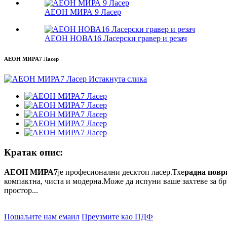
АЕОН МИРА 9 Ласер
АЕОН НОВА16 Ласерски гравер и резач
АЕОН МИРА7 Ласер
Кратак опис:
АЕОН МИРА7
је професионални десктоп ласер.Тхе
радна повр
компактна, чиста и модерна.Може да испуни ваше захтеве за бр
простор...
Пошаљите нам емаил
Преузмите као ПДФ