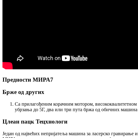
Предности МИРА7
Брже од других
Са прилагођеним корачним мотором, висококвалитетном 
убрзања до 5Г, два или три пута бржа од обичних машина
Цлеан пацк Тецхнологи
Један од највећих непријатеља машина за ласерско гравирање 