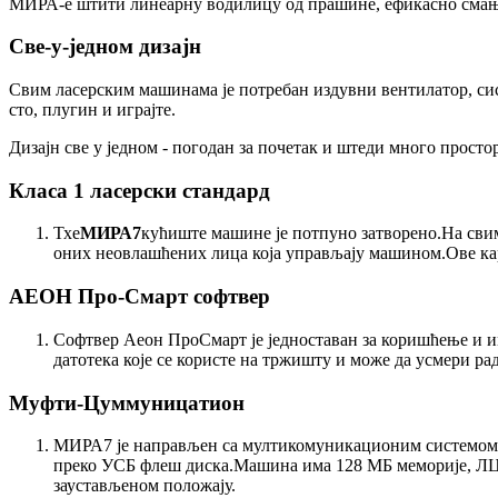
МИРА-е штити линеарну водилицу од прашине, ефикасно смању
Све-у-једном дизајн
Свим ласерским машинама је потребан издувни вентилатор, си
сто, плугин и играјте.
Дизајн све у једном - погодан за почетак и штеди много простор
Класа 1 ласерски стандард
Тхе
МИРА7
кућиште машине је потпуно затворено.На свим
оних неовлашћених лица која управљају машином.Ове ка
АЕОН Про-Смарт софтвер
Софтвер Аеон ПроСмарт је једноставан за коришћење и 
датотека које се користе на тржишту и може да усмери р
Муфти-Цуммуницатион
МИРА7 је направљен са мултикомуникационим системом в
преко УСБ флеш диска.Машина има 128 МБ меморије, ЛЦД 
заустављеном положају.