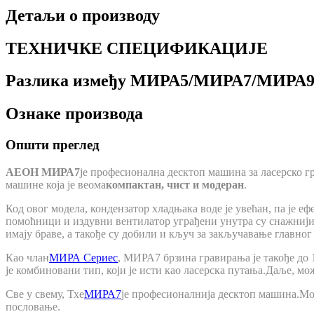
Детаљи о производу
ТЕХНИЧКЕ СПЕЦИФИКАЦИЈЕ
Разлика између МИРА5/МИРА7/МИРА
Ознаке производа
Општи преглед
АЕОН МИРА7
је професионална десктоп машина за ласерско 
машине која је веома
компактан, чист и модеран
.
Код овог модела, кондензатор хладњака воде је увећан, па је е
помоћници и издувни вентилатор уграђени унутра су снажнији.
имају браве, а такође су добили и кључ за закључавање главно
Као члан
МИРА Сериес
, МИРА7 брзина гравирања је такође до 
је комбиновани тип, који је исти као ласерска путања.Даље, м
Све у свему, Тхе
МИРА7
је професионалнија десктоп машина.Мож
пословање.