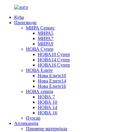
Кућа
Производи
МИРА Сериес
МИРА5
МИРА7
МИРА9
НОВА Супер
НОВА10 Супер
НОВА14 Супер
НОВА16 Супер
НОВА Елите
Нова Елите10
Нова Елите14
Нова Елите16
НОВА серија
НОВА 7
НОВА 10
НОВА 14
НОВА 16
Пулсар
Апликација
Примене материјала