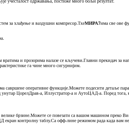
је учесталост одржавања, постиже много бољи резултат.
стем за хлађење и ваздушни компресор.Тхе
МИРА7
има све ове фу
а.
 вратима и прозорима налазе се кључеви.Главни прекидач за нап
рактеристике га чине много сигурнијим.
има савршене оперативне функције.Можете подесити детаље пар
ад унутар ЦорелДрав-а, Иллустратор-а и АутоЦАД-а. Поред тога,
елике брзине.Можете се повезати са вашом машином преко Ви-
екран контролну таблу.Са офф-лине режимом рада када вам нес