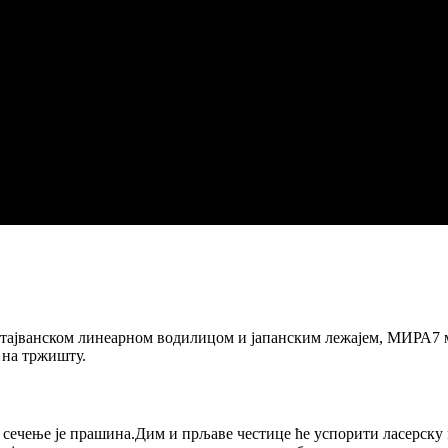
тајванском линеарном водилицом и јапанским лежајем, МИРА7 ма
 на тржишту.
и сечење је прашина.Дим и прљаве честице ће успорити ласерск