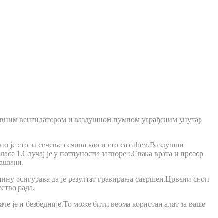
здувним вентилатором и ваздушном пумпом уграђеним унутар
о је сто за сечење сечива као и сто са саћем.Ваздушни
се 1.Случај је у потпуности затворен.Свака врата и прозор
машини.
ину осигурава да је резултат гравирања савршен.Црвени сноп
ство рада.
че је и безбедније.То може бити веома користан алат за ваше