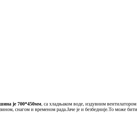
шина је 700*450мм
, са хладњаком воде, издувним вентилатором
зином, снагом и временом рада.Јаче је и безбедније.То може бит