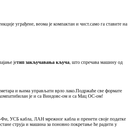
нкције уграђене, веома је компактан и чист.само га ставите на
ајање је
тип закључавања кључа
, што спречава машину од
аметара и њима управљати врло лако.Подржаће све формате
 компатибилан је и са Виндовс-ом и са Мац ОС-ом!
Фи, УСБ кабла, ЛАН мрежног кабла и пренети своје податке
тане струја и машина за поновно покретање ће радити у