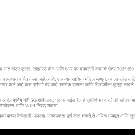
 आत वॉटर कूलर, एक्झॉस्ट फॅन आणि एअर पंप बनवलेले कामाचे क्षेत्र 700*450 
मोठ्या प्रमाणात वर्धित केला आहे.आणि, एक व्यावसायिक मॉडेल म्हणून, त्याला ब्ल
यार केले आहे.केस पूर्णपणे बंद आहे.प्रत्येक दाराला आणि खिडकीला कुलूप लावले ह
त आहे.द
प्रवेग गती 5G आहे
.डस्ट-प्रूफ गाईड रेल हे सुनिश्चित करते की खोदकामा
ी ऑटोफोकस आणि WIFI निवडू शकता.
वण्याच्या वेळेसाठी आपल्या आवश्यकता पूर्ण करू शकते.ते अधिक मजबूत आणि सुरक्