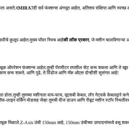
कता असते.द
MIRA7
ही सर्व फंक्शन्स अंगभूत आहेत, अतिशय संक्षिप्त आणि स्वच्
ावीचे कुलूप आहेत.मुख्य पॉवर स्विच आहे
की लॉक प्रकार
, जे मशीन चालविणाऱ्या अ
क ऑपरेशन फंक्शन्स आहेत.तुम्ही पॅरामीटर तपशील सेट करू शकता आणि ते खूप सोप
म करू शकते. आणि पुढे, ते विंडोज आणि मॅक ओएस दोन्हीशी सुसंगत आहे!
ता.तुम्ही तुमच्या मशीनला वाय-फाय, यूएसबी केबल, लॅन नेटवर्क केबलद्वारे कनेक
फ-लाइन वर्किंग मोडसह जेव्हा तुमची वीज डाउन आणि रीबूट मशीन स्टॉप स्थितीव
ूक मिळाले.Z-Axis उंची 150mm आहे, 150mm उंचीच्या उत्पादनांमध्ये बसू श