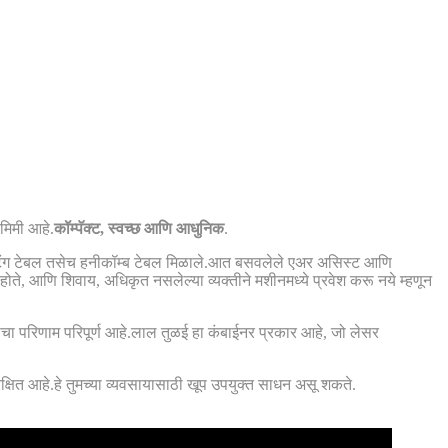
मिमी आहे.
कॉम्पॅक्ट, स्वच्छ आणि आधुनिक
.
ेड कटिंग टेबल तसेच हनीकॉम्ब टेबल मिळाले.आत बसवलेले एअर असिस्ट आणि
ोते, आणि शिवाय, अधिकृत नसलेल्या व्यक्तीने मशीनमध्ये प्रवेश करू नये म्हणून
चा परिणाम परिपूर्ण आहे.लाल तुळई हा कंबाईनर प्रकार आहे, जो लेसर
षित आहे.हे तुमच्या व्यवसायासाठी खूप उपयुक्त साधन असू शकते.