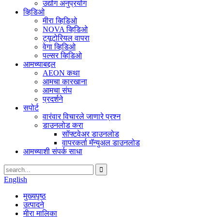
उद्योग अनुप्रयोग
व्हिडिओ
मीरा व्हिडिओ
NOVA व्हिडिओ
ट्यूटोरियल वापरा
वेगा व्हिडिओ
पल्सर व्हिडिओ
आमच्याबद्दल
AEON कथा
आमचा कारखाना
आमचा संघ
प्रदर्शने
सपोर्ट
वारंवार विचारले जाणारे प्रश्न
डाउनलोड करा
सॉफ्टवेअर डाउनलोड
वापरकर्ता मॅन्युअल डाउनलोड
आमच्याशी संपर्क साधा
English
मुख्यपृष्ठ
उत्पादने
मीरा मालिका