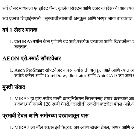
सर्व लेसर मशिनला एक्झॉस्ट फॅन, कूलिंग सिस्टम आणि एअर कंप्रेसरची आवश्य
सर्व एकाच डिझाईनमध्ये - सुरुवातीच्यासाठी अनुकूल आणि भरपूर जागा वाचवतात.
वर्ग 1 लेसर मानक
द
MIRA7
मशीन केस पूर्णपणे बंद आहे.प्रत्येक दरवाजा आणि खिडकीला च
करतात.
AEON प्रो-स्मार्ट सॉफ्टवेअर
Aeon ProSmart सॉफ्टवेअर वापरकर्त्यासाठी अनुकूल आहे आणि त्यात अचू
सपोर्ट करेल आणि CorelDraw, Illustrator आणि AutoCAD च्या आत का
मुफ्ती-संवाद
MIRA7 हा हाय-स्पीड मल्टी कम्युनिकेशन सिस्टमसह तयार करण्यात आला हो
शकता.मशीनमध्ये 128 एमबी मेमरी, एलसीडी स्क्रीन कंट्रोल पॅनल आहे.ऑ
प्रभावी टेबल आणि समोरच्या दरवाजातून पास
MIRA7 ला बॉल स्क्रू इलेक्ट्रिक अप आणि डाउन टेबल, स्थिर आणि अच