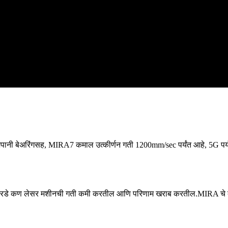
जपानी बेअरिंगसह, MIRA7 कमाल उत्कीर्णन गती 1200mm/sec पर्यंत आहे, 5G पर्यं
णेरडे कण लेसर मशीनची गती कमी करतील आणि परिणाम खराब करतील.MIRA चे क्लीन