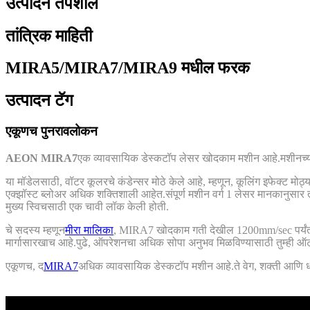
उत्पादन तपशील
तांत्रिक माहिती
MIRA5/MIRA7/MIRA9 मधील फरक
उत्पादन टॅग
एकूणच पुनरावलोकन
AEON MIRA7
एक व्यावसायिक डेस्कटॉप लेसर खोदकाम मशीन आहे.मशीनच्या
या मॉडेलसाठी, वॉटर कूलरचे कंडेन्सर मोठे केले आहे, म्हणून, कूलिंग इफेक्ट 
एक्झॉस्ट ब्लोअर अधिक शक्तिशाली आहेत.संपूर्ण मशीन वर्ग 1 लेसर मानकानुसार त
मुख्य स्विचसाठी एक चावी लॉक केली होती.
चे सदस्य म्हणून
मीरा मालिका
, MIRA7 खोदकाम गती देखील 1200mm/sec पर्यं
मार्गासारखाच आहे.पुढे, ऑपरेशनचा अधिक सोपा अनुभव मिळविण्यासाठी तुम्ह
एकूणच, द
MIRA7
अधिक व्यावसायिक डेस्कटॉप मशीन आहे.ते वेग, शक्ती आणि धा