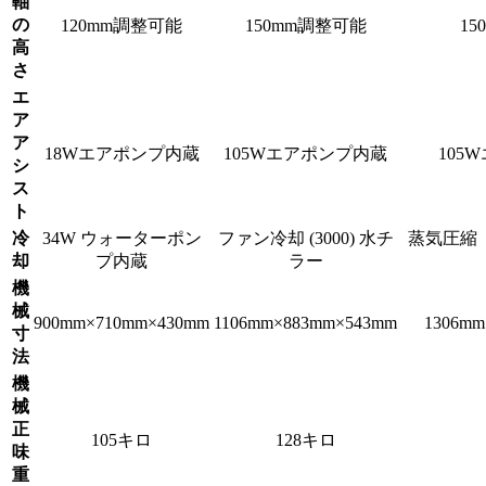
軸
の
120mm調整可能
150mm調整可能
1
高
さ
エ
ア
ア
18Wエアポンプ内蔵
105Wエアポンプ内蔵
105
シ
ス
ト
冷
34W ウォーターポン
ファン冷却 (3000) 水チ
蒸気圧縮（
却
プ内蔵
ラー
機
械
900mm×710mm×430mm
1106mm×883mm×543mm
1306mm
寸
法
機
械
正
105キロ
128キロ
味
重