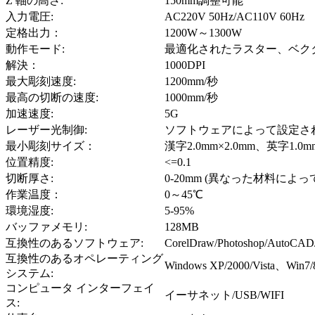
Z 軸の高さ:
150mm調整可能
入力電圧:
AC220V 50Hz/AC110V 60Hz
定格出力：
1200W～1300W
動作モード:
最適化されたラスター、ベク
解決：
1000DPI
最大彫刻速度:
1200mm/秒
最高の切断の速度:
1000mm/秒
加速速度:
5G
レーザー光制御:
ソフトウェアによって設定される 
最小彫刻サイズ：
漢字2.0mm×2.0mm、英字1.0mm
位置精度:
<=0.1
切断厚さ:
0-20mm (異なった材料によっ
作業温度：
0～45℃
環境湿度:
5-95%
バッファメモリ:
128MB
互換性のあるソフトウェア:
CorelDraw/Photoshop/A
互換性のあるオペレーティング
Windows XP/2000/Vista、Win7
システム:
コンピュータ インターフェイ
イーサネット/USB/WIFI
ス: