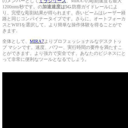
のメンバーとして
ミラシリーズ
、MIRA7の彫刻速度も最大
1200mm/秒です。の
加速速度は5G
.防塵ガイドレールによ
り、完璧な彫刻結果が得られます。赤いビームはレーザー経
路と同じコンバイナータイプです。さらに、オートフォーカ
スとWIFIを選択して、より簡単な操作体験を得ることがで
きます.
全体として、
MIRA7
よりプロフェッショナルなデスクトッ
プ マシンです。速度、パワー、実行時間の要件を満たすこ
とができます。より強力で安全です。あなたのビジネスにと
って非常に便利なツールとなるでしょう。