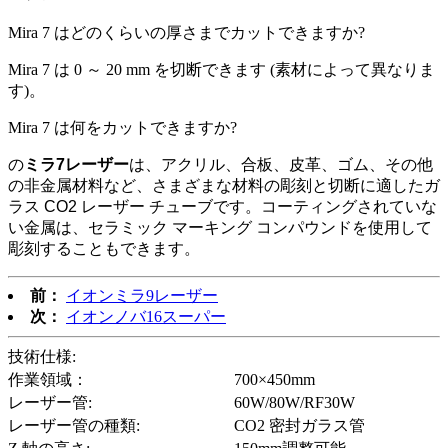
Mira 7 はどのくらいの厚さまでカットできますか?
Mira 7 は 0 ～ 20 mm を切断できます (素材によって異なりま
す)。
Mira 7 は何をカットできますか?
の
ミラ7レーザー
は、アクリル、合板、皮革、ゴム、その他
の非金属材料など、さまざまな材料の彫刻と切断に適したガ
ラス CO2 レーザー チューブです。コーティングされていな
い金属は、セラミック マーキング コンパウンドを使用して
彫刻することもできます。
前：
イオンミラ9レーザー
次：
イオンノバ16スーパー
技術仕様:
作業領域：
700×450mm
レーザー管:
60W/80W/RF30W
レーザー管の種類:
CO2 密封ガラス管