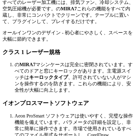
すべてのレーザー加工機には、排気ファン、冷却システム、
空気圧縮機が必要です。の
MIRA7
これらの機能をすべて内
蔵し、非常にコンパクトでクリーンです。テーブルに置い
て、プラグインして、プレイするだけです。
オールインワンのデザイン - 初心者にやさしく、スペースを
大幅に節約できます。
クラス 1 レーザー規格
の
MIRA7
マシンケースは完全に密閉されています。す
べてのドアと窓にキーロックがあります。主電源スイ
ッチは
キーロックタイプ
、許可されていない人がマシ
ンを操作するのを防ぎます。これらの機能により、安
全性が大幅に向上します。
イオンプロスマートソフトウェア
Aeon ProSmart ソフトウェアは使いやすく、完璧な操作
機能を備えています。パラメータの詳細を設定し、非
常に簡単に操作できます。市場で使用されているすべ
てのファイル形式をサポートし、CorelDraw、