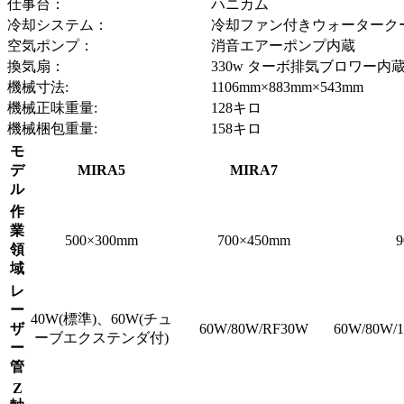
仕事台：
ハニカム
冷却システム：
冷却ファン付きウォーターク
空気ポンプ：
消音エアーポンプ内蔵
換気扇：
330w ターボ排気ブロワー内
機械寸法:
1106mm×883mm×543mm
機械正味重量:
128キロ
機械梱包重量:
158キロ
モ
デ
MIRA5
MIRA7
ル
作
業
500×300mm
700×450mm
9
領
域
レ
ー
40W(標準)、60W(チュ
ザ
60W/80W/RF30W
60W/80W/
ーブエクステンダ付)
ー
管
Z