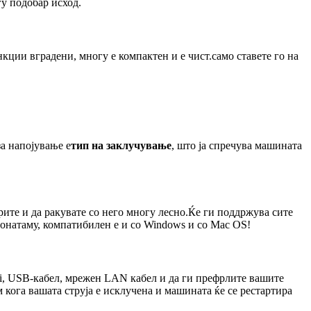
у подобар исход.
нкции вградени, многу е компактен и е чист.само ставете го на
за напојување е
тип на заклучување
, што ја спречува машината
ите и да ракувате со него многу лесно.Ќе ги поддржува сите
 понатаму, компатибилен е и со Windows и со Mac OS!
i, USB-кабел, мрежен LAN кабел и да ги префрлите вашите
ога вашата струја е исклучена и машината ќе се рестартира