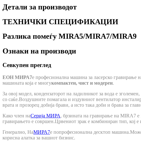
Детали за производот
ТЕХНИЧКИ СПЕЦИФИКАЦИИ
Разлика помеѓу MIRA5/MIRA7/MIRA9
Ознаки на производи
Севкупен преглед
ЕОН МИРА7
е професионална машина за ласерско гравирање н
машината која е многу
компактен, чист и модерен
.
За овој модел, кондензаторот на ладилникот за вода е зголемен
со саќе.Воздушните помагала и издувниот вентилатор инсталира
врата и прозорец добија брави, а исто така доби и брава за гл
Како член на
Серија МИРА
, брзината на гравирање на MIRA7 е 
гравирањето е совршен.Црвениот зрак е комбиниран тип, кој е и
Генерално, На
МИРА7
е попрофесионална десктоп машина.Може д
корисна алатка за вашиот бизнис.