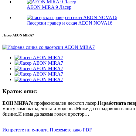
AEON MIRA 9 Ласер
Ласерски гравер и секач AEON NOVA16
Ласер AEON MIRA7
Краток опис:
ЕОН МИРА7
е професионален десктоп ласер.На
работната пов
многу компактна, чиста и модерна.Може да ги задоволи вашите 
бизнис.И нема да зазема голем простор…
Испратете ни е-пошта
Преземете како PDF