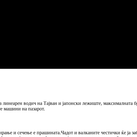
а линеарен водич на Тајван и јапонски лежиште, максималната б
те машини на пазарот.
ирање и сечење е прашината.Чадот и валканите честички ќе ја за