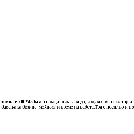
ршина е 700*450мм
, со ладилник за вода, издувен вентилатор 
барања за брзина, моќност и време на работа.Тоа е посилно и п