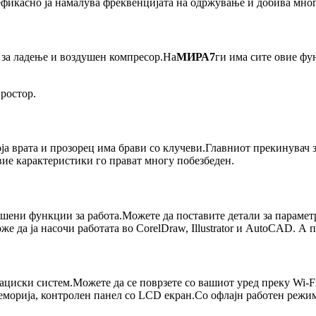
ефикасно ја намалува фреквенцијата на одржување и добива мног
 за ладење и воздушен компресор.На
МИРА7
ги има сите овие фу
простор.
ја врата и прозорец има брави со клучеви.Главниот прекинувач 
ие карактеристики го прават многу побезбеден.
ршени функции за работа.Можете да поставите детали за параметр
же да ја насочи работата во CorelDraw, Illustrator и AutoCAD. А
иски систем.Можете да се поврзете со вашиот уред преку Wi-F
орија, контролен панел со LCD екран.Со офлајн работен режим к