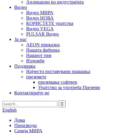
Апликации во индустријата
Видео
Видео МИРА
Видео НОВА
КОРИСТЕТЕ упатства
Видео VEGA
PULSAR Видео
За нас
AEON приказна
Нашата фабрика
Нашиот тим
Изложби
Поддршка
Најчесто поставувани прашања
преземете
преземање софтвер
Упатство за употреба Преземи
Контактирајте не
English
Дома
Производи
Серија МИРА