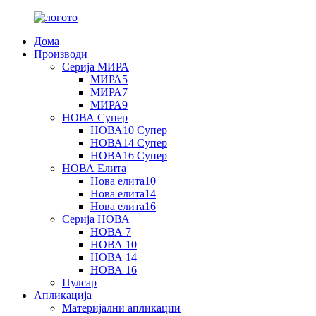
Дома
Производи
Серија МИРА
МИРА5
МИРА7
МИРА9
НОВА Супер
НОВА10 Супер
НОВА14 Супер
НОВА16 Супер
НОВА Елита
Нова елита10
Нова елита14
Нова елита16
Серија НОВА
НОВА 7
НОВА 10
НОВА 14
НОВА 16
Пулсар
Апликација
Материјални апликации