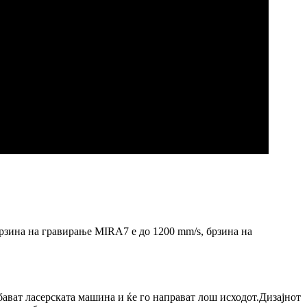
рзина на гравирање MIRA7 е до 1200 mm/s, брзина на
бават ласерската машина и ќе го направат лош исходот.Дизајнот