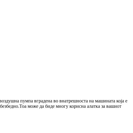
и воздушна пумпа вградена во внатрешноста на машината која е
обезбедно.Тоа може да биде многу корисна алатка за вашиот