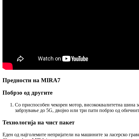
Предности на MIRA7
Побрзо од другите
Со приспособен чекорен мотор, висококвалитетна шина з
забрзување до 5G, двојно или три пати побрзо од обични
Технологија на чист пакет
Еден од најголемите непријатели на машините за ласерско грав