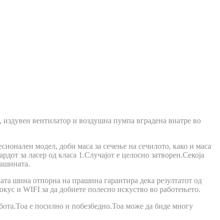
, издувен вентилатор и воздушна пумпа вградена внатре во
есионален модел, доби маса за сечење на сечилото, како и маса
дот за ласер од класа 1.Случајот е целосно затворен.Секоја
машината.
ата шина отпорна на прашина гарантира дека резултатот од
окус и WIFI за да добиете полесно искуство во работењето.
бота.Тоа е посилно и побезбедно.Тоа може да биде многу