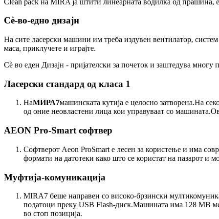
Clean pack на MIRA ја штити линеарната водилка од прашина, 
Сè-во-едно дизајн
На сите ласерски машини им треба издувен вентилатор, систем
маса, приклучете и играјте.
Сè во еден Дизајн - пријателски за почеток и заштедува многу 
Ласерски стандард од класа 1
На
МИРА7
машинската кутија е целосно затворена.На секо
од оние неовластени лица кои управуваат со машината.Ов
AEON Pro-Smart софтвер
Софтверот Aeon ProSmart е лесен за користење и има сов
формати на датотеки како што се користат на пазарот и мо
Муфтија-комуникација
MIRA7 беше направен со високо-брзински мултикомуникац
податоци преку USB Flash-диск.Машината има 128 MB мем
во стоп позиција.