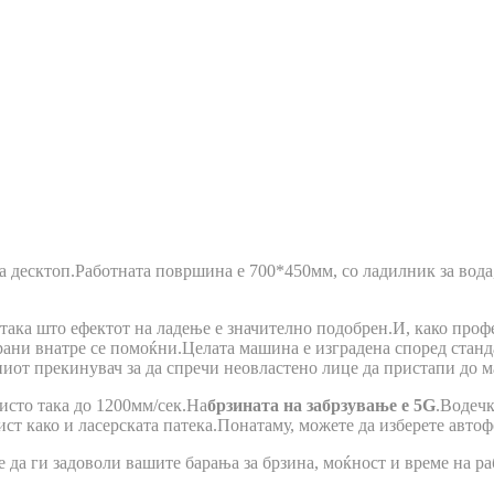
а десктоп.Работната површина е 700*450мм, со ладилник за вода
, така што ефектот на ладење е значително подобрен.И, како проф
ни внатре се помоќни.Целата машина е изградена според стандар
авниот прекинувач за да спречи неовластено лице да пристапи до 
исто така до 1200мм/сек.На
брзината на забрзување е 5G
.Водечк
ст како и ласерската патека.Понатаму, можете да изберете автоф
а ги задоволи вашите барања за брзина, моќност и време на ра