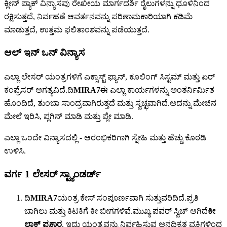
ಕ್ಲೀನ್ ಪ್ಯಾಕ್ ವಿನ್ಯಾಸವು ರೇಖೀಯ ಮಾರ್ಗದರ್ಶಿ ರೈಲುಗಳನ್ನು ಧೂಳಿನಿಂದ
ರಕ್ಷಿಸುತ್ತದೆ, ನಿರ್ವಹಣೆ ಆವರ್ತನವನ್ನು ಪರಿಣಾಮಕಾರಿಯಾಗಿ ಕಡಿಮೆ
ಮಾಡುತ್ತದೆ, ಉತ್ತಮ ಫಲಿತಾಂಶವನ್ನು ಪಡೆಯುತ್ತದೆ.
ಆಲ್ ಇನ್ ಒನ್ ವಿನ್ಯಾಸ
ಎಲ್ಲಾ ಲೇಸರ್ ಯಂತ್ರಗಳಿಗೆ ಎಕ್ಸಾಸ್ಟ್ ಫ್ಯಾನ್, ಕೂಲಿಂಗ್ ಸಿಸ್ಟಮ್ ಮತ್ತು ಏರ್
ಕಂಪ್ರೆಸರ್ ಅಗತ್ಯವಿದೆ.ದಿ
MIRA7
ಈ ಎಲ್ಲಾ ಕಾರ್ಯಗಳನ್ನು ಅಂತರ್ನಿರ್ಮಿತ
ಹೊಂದಿದೆ, ತುಂಬಾ ಸಾಂದ್ರವಾಗಿರುತ್ತದೆ ಮತ್ತು ಸ್ವಚ್ಛವಾಗಿದೆ.ಅದನ್ನು ಮೇಜಿನ
ಮೇಲೆ ಇರಿಸಿ, ಪ್ಲಗಿನ್ ಮಾಡಿ ಮತ್ತು ಪ್ಲೇ ಮಾಡಿ.
ಎಲ್ಲಾ ಒಂದೇ ವಿನ್ಯಾಸದಲ್ಲಿ - ಆರಂಭಿಕರಿಗಾಗಿ ಸ್ನೇಹಿ ಮತ್ತು ಹೆಚ್ಚು ಕೊಠಡಿ
ಉಳಿಸಿ.
ವರ್ಗ 1 ಲೇಸರ್ ಸ್ಟ್ಯಾಂಡರ್ಡ್
ದಿ
MIRA7
ಯಂತ್ರ ಕೇಸ್ ಸಂಪೂರ್ಣವಾಗಿ ಸುತ್ತುವರಿದಿದೆ.ಪ್ರತಿ
ಬಾಗಿಲು ಮತ್ತು ಕಿಟಕಿಗೆ ಕೀ ಬೀಗಗಳಿವೆ.ಮುಖ್ಯ ಪವರ್ ಸ್ವಿಚ್ ಆಗಿದೆ
ಕೀ
ಲಾಕ್ ಪ್ರಕಾರ
, ಇದು ಯಂತ್ರವನ್ನು ನಿರ್ವಹಿಸುವ ಅನಧಿಕೃತ ವ್ಯಕ್ತಿಗಳಿಂದ