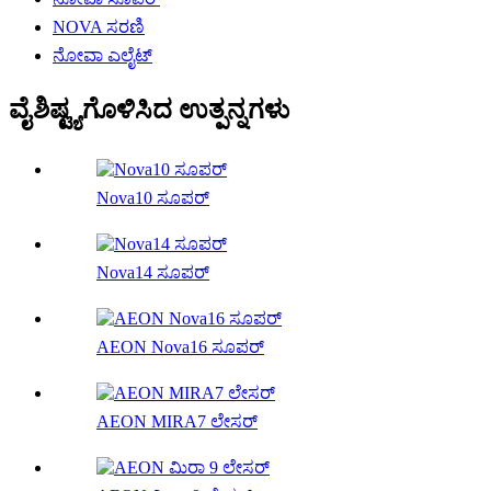
NOVA ಸರಣಿ
ನೋವಾ ಎಲೈಟ್
ವೈಶಿಷ್ಟ್ಯಗೊಳಿಸಿದ ಉತ್ಪನ್ನಗಳು
Nova10 ಸೂಪರ್
Nova14 ಸೂಪರ್
AEON Nova16 ಸೂಪರ್
AEON MIRA7 ಲೇಸರ್