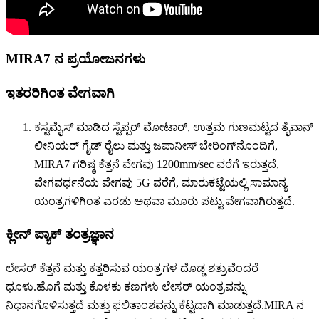
MIRA7 ನ ಪ್ರಯೋಜನಗಳು
ಇತರರಿಗಿಂತ ವೇಗವಾಗಿ
ಕಸ್ಟಮೈಸ್ ಮಾಡಿದ ಸ್ಟೆಪ್ಪರ್ ಮೋಟಾರ್, ಉತ್ತಮ ಗುಣಮಟ್ಟದ ತೈವಾನ್
ಲೀನಿಯರ್ ಗೈಡ್ ರೈಲು ಮತ್ತು ಜಪಾನೀಸ್ ಬೇರಿಂಗ್‌ನೊಂದಿಗೆ,
MIRA7 ಗರಿಷ್ಠ ಕೆತ್ತನೆ ವೇಗವು 1200mm/sec ವರೆಗೆ ಇರುತ್ತದೆ,
ವೇಗವರ್ಧನೆಯ ವೇಗವು 5G ವರೆಗೆ, ಮಾರುಕಟ್ಟೆಯಲ್ಲಿ ಸಾಮಾನ್ಯ
ಯಂತ್ರಗಳಿಗಿಂತ ಎರಡು ಅಥವಾ ಮೂರು ಪಟ್ಟು ವೇಗವಾಗಿರುತ್ತದೆ.
ಕ್ಲೀನ್ ಪ್ಯಾಕ್ ತಂತ್ರಜ್ಞಾನ
ಲೇಸರ್ ಕೆತ್ತನೆ ಮತ್ತು ಕತ್ತರಿಸುವ ಯಂತ್ರಗಳ ದೊಡ್ಡ ಶತ್ರುವೆಂದರೆ
ಧೂಳು.ಹೊಗೆ ಮತ್ತು ಕೊಳಕು ಕಣಗಳು ಲೇಸರ್ ಯಂತ್ರವನ್ನು
ನಿಧಾನಗೊಳಿಸುತ್ತದೆ ಮತ್ತು ಫಲಿತಾಂಶವನ್ನು ಕೆಟ್ಟದಾಗಿ ಮಾಡುತ್ತದೆ.MIRA ನ