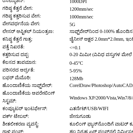
ರೆಸಲ್ಯೂಶನ್:
1000DPI
ಗರಿಷ್ಠ ಕೆತ್ತನೆ ವೇಗ:
1200mm/sec
ಗರಿಷ್ಠ ಕತ್ತರಿಸುವ ವೇಗ:
1000mm/sec
ವೇಗವರ್ಧನೆಯ ವೇಗ:
5G
ಲೇಸರ್ ಆಪ್ಟಿಕಲ್ ನಿಯಂತ್ರಣ:
ಸಾಫ್ಟ್‌ವೇರ್‌ನಿಂದ 0-100% ಹೊಂದಿಸ
ಕನಿಷ್ಠ ಕೆತ್ತನೆ ಗಾತ್ರ:
ಚೈನೀಸ್ ಅಕ್ಷರ 2.0mm*2.0mm, ಇಂಗ
ಪತ್ತೆ ನಿಖರತೆ:
<=0.1
ಕತ್ತರಿಸುವ ದಪ್ಪ:
0-20 ಮಿಮೀ (ವಿವಿಧ ವಸ್ತುಗಳ ಮೇಲ
ಕೆಲಸದ ತಾಪಮಾನ:
0-45°C
ಪರಿಸರದ ಆರ್ದ್ರತೆ:
5-95%
ಬಫರ್ ಮೆಮೊರಿ:
128Mb
ಹೊಂದಾಣಿಕೆಯ ಸಾಫ್ಟ್‌ವೇರ್:
CorelDraw/Photoshop/AutoCAD/
ಹೊಂದಾಣಿಕೆಯ ಆಪರೇಟಿಂಗ್
Windows XP/2000/Vista,Win7/8/
ಸಿಸ್ಟಮ್:
ಕಂಪ್ಯೂಟರ್ ಇಂಟರ್ಫೇಸ್:
ಎತರ್ನೆಟ್/USB/WIFI
ವರ್ಕ್ ಟೇಬಲ್:
ಜೇನುಗೂಡು
ಶೀತಲೀಕರಣ ವ್ಯವಸ್ಥೆ:
ಕೂಲಿಂಗ್ ಫ್ಯಾನ್‌ನೊಂದಿಗೆ ವಾಟರ್ ಕೂ
ಗಾಳಿ ಪಂಪ್:
ಶಬ್ಧ ನಿಗ್ರಹ ಏರ್ ಪಂಪ್‌ನಲ್ಲಿ ನಿರ್ಮಿಸ