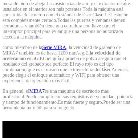
mesa de nido de abeja.Las asistencias de aire y el extractor de aire
instalados en el interior son más potentes.Toda la máquina está
construida de acuerdo con el estándar de láser Clase 1.El estuche
está completamente cerrado.Todas las puertas y ventanas tienen
cerraduras, y también tiene una cerradura con llave para el
interruptor principal para evitar que una persona no autorizada
acceda a la máquina.
como miembro de la
Serie MIRA
, la velocidad de grabado de
MIRA7 también es de hasta 1200 mm/seg.El
la velocidad de
aceleración es 5G
.El riel guía a prueba de polvo asegura que el
resultado del grabado sea perfecto.El rayo rojo es del tipo
combinador, que es el mismo que la trayectoria del láser.Además,
puede elegir el enfoque automático y WIFI para obtener una
experiencia de operación más fácil.
En general, el
MIRA7
es una máquina de escritorio más
profesional.Puede cumplir con sus requisitos de velocidad, potencia
y tiempo de funcionamiento.Es más fuerte y seguro.Puede ser una
herramienta muy útil para su negocio.