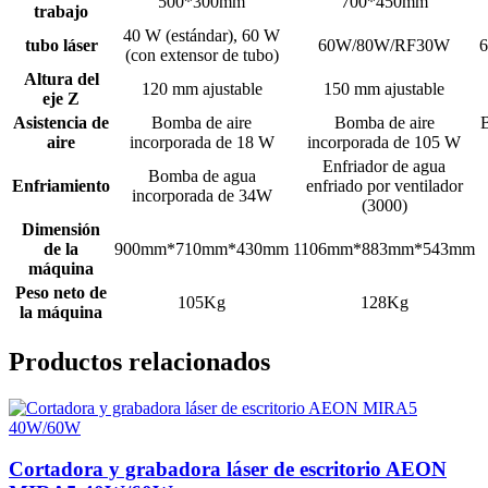
500*300mm
700*450mm
trabajo
40 W (estándar), 60 W
tubo láser
60W/80W/RF30W
(con extensor de tubo)
Altura del
120 mm ajustable
150 mm ajustable
eje Z
Asistencia de
Bomba de aire
Bomba de aire
B
aire
incorporada de 18 W
incorporada de 105 W
Enfriador de agua
Bomba de agua
Enfriamiento
enfriado por ventilador
incorporada de 34W
(3000)
Dimensión
de la
900mm*710mm*430mm
1106mm*883mm*543mm
máquina
Peso neto de
105Kg
128Kg
la máquina
Productos relacionados
Cortadora y grabadora láser de escritorio AEON