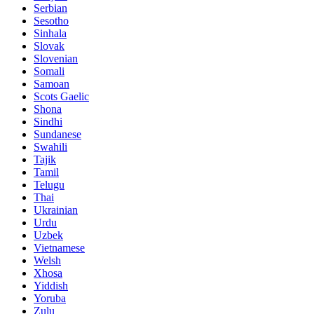
Serbian
Sesotho
Sinhala
Slovak
Slovenian
Somali
Samoan
Scots Gaelic
Shona
Sindhi
Sundanese
Swahili
Tajik
Tamil
Telugu
Thai
Ukrainian
Urdu
Uzbek
Vietnamese
Welsh
Xhosa
Yiddish
Yoruba
Zulu