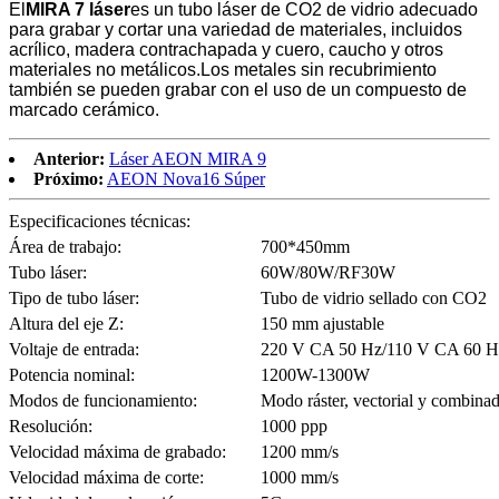
El
MIRA 7 láser
es un tubo láser de CO2 de vidrio adecuado
para grabar y cortar una variedad de materiales, incluidos
acrílico, madera contrachapada y cuero, caucho y otros
materiales no metálicos.Los metales sin recubrimiento
también se pueden grabar con el uso de un compuesto de
marcado cerámico.
Anterior:
Láser AEON MIRA 9
Próximo:
AEON Nova16 Súper
Especificaciones técnicas:
Área de trabajo:
700*450mm
Tubo láser:
60W/80W/RF30W
Tipo de tubo láser:
Tubo de vidrio sellado con CO2
Altura del eje Z:
150 mm ajustable
Voltaje de entrada:
220 V CA 50 Hz/110 V CA 60 H
Potencia nominal:
1200W-1300W
Modos de funcionamiento:
Modo ráster, vectorial y combina
Resolución:
1000 ppp
Velocidad máxima de grabado:
1200 mm/s
Velocidad máxima de corte:
1000 mm/s