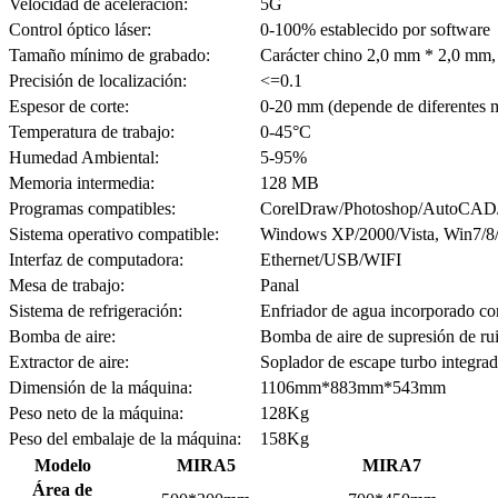
Velocidad de aceleración:
5G
Control óptico láser:
0-100% establecido por software
Tamaño mínimo de grabado:
Carácter chino 2,0 mm * 2,0 mm, 
Precisión de localización:
<=0.1
Espesor de corte:
0-20 mm (depende de diferentes m
Temperatura de trabajo:
0-45°C
Humedad Ambiental:
5-95%
Memoria intermedia:
128 MB
Programas compatibles:
CorelDraw/Photoshop/AutoCAD/T
Sistema operativo compatible:
Windows XP/2000/Vista, Win7/8/
Interfaz de computadora:
Ethernet/USB/WIFI
Mesa de trabajo:
Panal
Sistema de refrigeración:
Enfriador de agua incorporado con
Bomba de aire:
Bomba de aire de supresión de ru
Extractor de aire:
Soplador de escape turbo integra
Dimensión de la máquina:
1106mm*883mm*543mm
Peso neto de la máquina:
128Kg
Peso del embalaje de la máquina:
158Kg
Modelo
MIRA5
MIRA7
Área de