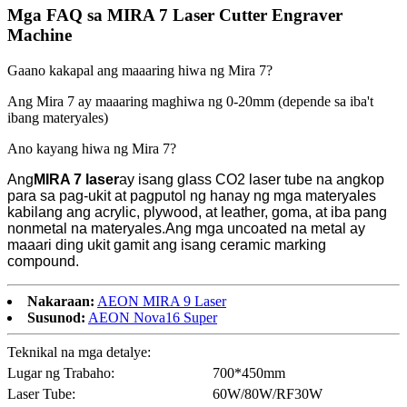
Mga FAQ sa MIRA 7 Laser Cutter Engraver
Machine
Gaano kakapal ang maaaring hiwa ng Mira 7?
Ang Mira 7 ay maaaring maghiwa ng 0-20mm (depende sa iba't
ibang materyales)
Ano kayang hiwa ng Mira 7?
Ang
MIRA 7 laser
ay isang glass CO2 laser tube na angkop
para sa pag-ukit at pagputol ng hanay ng mga materyales
kabilang ang acrylic, plywood, at leather, goma, at iba pang
nonmetal na materyales.Ang mga uncoated na metal ay
maaari ding ukit gamit ang isang ceramic marking
compound.
Nakaraan:
AEON MIRA 9 Laser
Susunod:
AEON Nova16 Super
Teknikal na mga detalye:
Lugar ng Trabaho:
700*450mm
Laser Tube:
60W/80W/RF30W