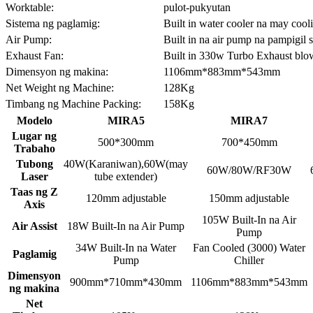
Worktable:
pulot-pukyutan
Sistema ng paglamig:
Built in water cooler na may cool
Air Pump:
Built in na air pump na pampigil 
Exhaust Fan:
Built in 330w Turbo Exhaust blo
Dimensyon ng makina:
1106mm*883mm*543mm
Net Weight ng Machine:
128Kg
Timbang ng Machine Packing:
158Kg
Modelo
MIRA5
MIRA7
Lugar ng
500*300mm
700*450mm
Trabaho
Tubong
40W(Karaniwan),60W(may
60W/80W/RF30W
Laser
tube extender)
Taas ng Z
120mm adjustable
150mm adjustable
Axis
105W Built-In na Air
Air Assist
18W Built-In na Air Pump
Pump
34W Built-In na Water
Fan Cooled (3000) Water
Paglamig
Pump
Chiller
Dimensyon
900mm*710mm*430mm
1106mm*883mm*543mm
ng makina
Net