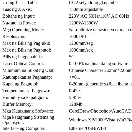
Uri ng Laser Tube:
CO2 selyadong glass tube
Taas ng Z Axis:
150mm adjustable
Boltahe ng Input:
220V AC 50Hz/110V AC 60Hz
Na-rate na Power:
1200W-1300W
Mga Operating Mode:
Na-optimize na raster, vector a
Resolusyon:
1000DPI
Max na Bilis ng Pag-ukit:
1200mm/seg
Max na Bilis ng Pagputol:
1000mm/seg
Bilis ng Pagpapabilis:
5G
Laser Optical Control:
0-100% na itinakda ng software
Minimum na Sukat ng Ukit:
Chinese Character 2.0mm*2.0mm
Katumpakan sa Paghanap:
<=0.1
Kapal ng Pagputol:
0-20mm (depende sa iba't ibang m
Temperatura sa Paggawa:
0-45°C
Humidity sa kapaligiran:
5-95%
Buffer Memory:
128Mb
Mga Katugmang Software:
CorelDraw/Photoshop/AutoCAD/L
Mga katugmang Sistema ng
Windows XP/2000/Vista,Win7/8/
Operasyon:
Interface ng Computer:
Ethernet/USB/WIFI