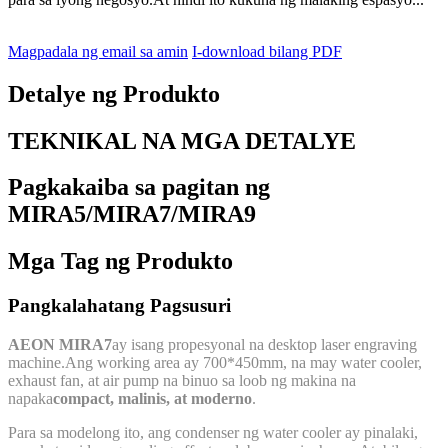
Magpadala ng email sa amin
I-download bilang PDF
Detalye ng Produkto
TEKNIKAL NA MGA DETALYE
Pagkakaiba sa pagitan ng
MIRA5/MIRA7/MIRA9
Mga Tag ng Produkto
Pangkalahatang Pagsusuri
AEON MIRA7
ay isang propesyonal na desktop laser engraving
machine.Ang working area ay 700*450mm, na may water cooler,
exhaust fan, at air pump na binuo sa loob ng makina na
napaka
compact, malinis, at moderno
.
Para sa modelong ito, ang condenser ng water cooler ay pinalaki,