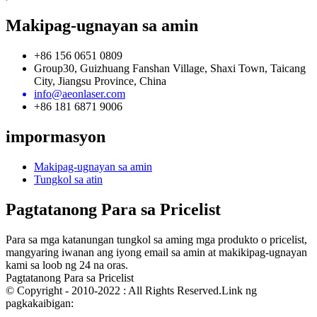
Makipag-ugnayan sa amin
+86 156 0651 0809
Group30, Guizhuang Fanshan Village, Shaxi Town, Taicang
City, Jiangsu Province, China
info@aeonlaser.com
+86 181 6871 9006
impormasyon
Makipag-ugnayan sa amin
Tungkol sa atin
Pagtatanong Para sa Pricelist
Para sa mga katanungan tungkol sa aming mga produkto o pricelist,
mangyaring iwanan ang iyong email sa amin at makikipag-ugnayan
kami sa loob ng 24 na oras.
Pagtatanong Para sa Pricelist
© Copyright - 2010-2022 : All Rights Reserved.Link ng
pagkakaibigan:
- - - , , , , ,