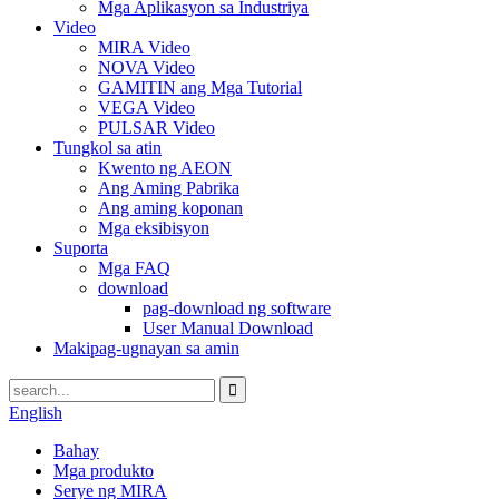
Mga Aplikasyon sa Industriya
Video
MIRA Video
NOVA Video
GAMITIN ang Mga Tutorial
VEGA Video
PULSAR Video
Tungkol sa atin
Kwento ng AEON
Ang Aming Pabrika
Ang aming koponan
Mga eksibisyon
Suporta
Mga FAQ
download
pag-download ng software
User Manual Download
Makipag-ugnayan sa amin
English
Bahay
Mga produkto
Serye ng MIRA