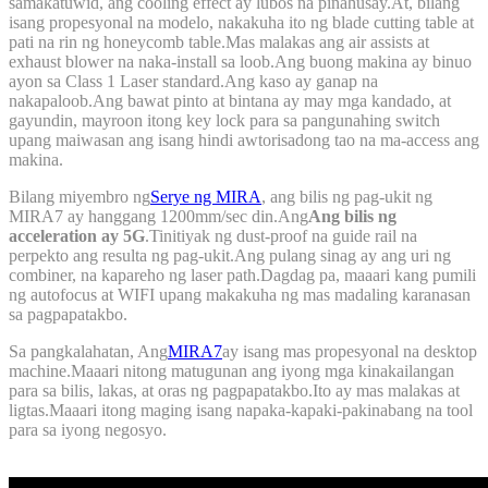
samakatuwid, ang cooling effect ay lubos na pinahusay.At, bilang
isang propesyonal na modelo, nakakuha ito ng blade cutting table at
pati na rin ng honeycomb table.Mas malakas ang air assists at
exhaust blower na naka-install sa loob.Ang buong makina ay binuo
ayon sa Class 1 Laser standard.Ang kaso ay ganap na
nakapaloob.Ang bawat pinto at bintana ay may mga kandado, at
gayundin, mayroon itong key lock para sa pangunahing switch
upang maiwasan ang isang hindi awtorisadong tao na ma-access ang
makina.
Bilang miyembro ng
Serye ng MIRA
, ang bilis ng pag-ukit ng
MIRA7 ay hanggang 1200mm/sec din.Ang
Ang bilis ng
acceleration ay 5G
.Tinitiyak ng dust-proof na guide rail na
perpekto ang resulta ng pag-ukit.Ang pulang sinag ay ang uri ng
combiner, na kapareho ng laser path.Dagdag pa, maaari kang pumili
ng autofocus at WIFI upang makakuha ng mas madaling karanasan
sa pagpapatakbo.
Sa pangkalahatan, Ang
MIRA7
ay isang mas propesyonal na desktop
machine.Maaari nitong matugunan ang iyong mga kinakailangan
para sa bilis, lakas, at oras ng pagpapatakbo.Ito ay mas malakas at
ligtas.Maaari itong maging isang napaka-kapaki-pakinabang na tool
para sa iyong negosyo.