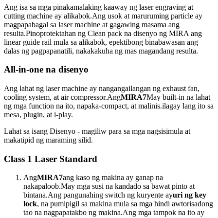
Ang isa sa mga pinakamalaking kaaway ng laser engraving at
cutting machine ay alikabok.Ang usok at maruruming particle ay
magpapabagal sa laser machine at gagawing masama ang
resulta.Pinoprotektahan ng Clean pack na disenyo ng MIRA ang
linear guide rail mula sa alikabok, epektibong binabawasan ang
dalas ng pagpapanatili, nakakakuha ng mas magandang resulta.
All-in-one na disenyo
Ang lahat ng laser machine ay nangangailangan ng exhaust fan,
cooling system, at air compressor.Ang
MIRA7
May built-in na lahat
ng mga function na ito, napaka-compact, at malinis.ilagay lang ito sa
mesa, plugin, at i-play.
Lahat sa isang Disenyo - magiliw para sa mga nagsisimula at
makatipid ng maraming silid.
Class 1 Laser Standard
Ang
MIRA7
ang kaso ng makina ay ganap na
nakapaloob.May mga susi na kandado sa bawat pinto at
bintana.Ang pangunahing switch ng kuryente ay
uri ng key
lock
, na pumipigil sa makina mula sa mga hindi awtorisadong
tao na nagpapatakbo ng makina.Ang mga tampok na ito ay