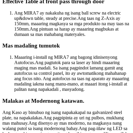
Effective Table at front pass through door
Ang MIRA7 ay nakakuha ng isang ball screw na electric
up&down table, steady at precise.Ang taas ng Z-Axis ay
150mm, maaaring magkasya sa mga produkto na may taas na
150mm.Ang pintuan sa harap ay maaaring magbukas at
dumaan sa mas mahabang materyales.
Mas madaling tumutok
Maaaring i-install ng MIRA7 ang bagong idinisenyong
Autofocus.Ang pagtutok para sa laser ay hindi maaaring
maging mas madali. Sa isang pagpindot lamang gamit ang
autofocus sa control panel, ito ay awtomatikong mahahanap
ang focus nito. Ang autofocus na taas ng aparato ay maaaring
madaling iakma nang manu-mano, at maaari itong i-install at
palitan nang napakadali , masyadong.
Malakas at Modernong katawan.
Ang Kaso ay binubuo ng isang napakakapal na galvanized steel
plate, na napakalakas.Ang pagpipinta ay uri ng pulbos, mukhang
mas mahusay.Ang disenyo ay mas moderno, na magkasya nang
walang putol sa isang modernong bahay.Ang pag-iilaw ng LED sa