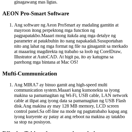
ginagawang mas ligtas.
AEON Pro-Smart Software
Ang software ng Aeon ProSmart ay madaling gamitin at
mayroon itong perpektong mga function ng
pagpapatakbo.Maaari mong itakda ang mga detalye ng
parameter at patakbuhin ito nang napakadali.Susuportahan
nito ang lahat ng mga format ng file na ginagamit sa merkado
at maaaring magdirekta ng trabaho sa loob ng CorelDraw,
Illustrator at AutoCAD. At higit pa, ito ay katugma sa
parehong mga bintana at Mac OS!
Mufti-Cummunication
Ang MIRA7 ay binuo gamit ang high-speed multi
communication system.Maaari kang kumonekta sa iyong
makina sa pamamagitan ng Wi-Fi, USB cable, LAN network
cable at ilipat ang iyong data sa pamamagitan ng USB Flash
disk.Ang makina ay may 128 MB memory, LCD screen
control panel.Sa off-line na mode ng pagtatrabaho kapag ang
iyong kuryente ay patay at ang reboot na makina ay tatakbo
sa stop na posisyon.