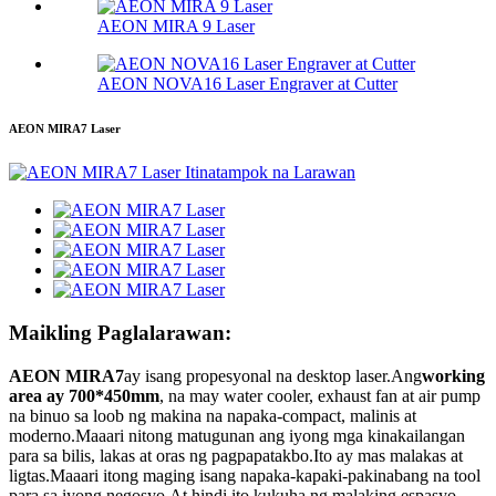
AEON MIRA 9 Laser
AEON NOVA16 Laser Engraver at Cutter
AEON MIRA7 Laser
Maikling Paglalarawan:
AEON MIRA7
ay isang propesyonal na desktop laser.Ang
working
area ay 700*450mm
, na may water cooler, exhaust fan at air pump
na binuo sa loob ng makina na napaka-compact, malinis at
moderno.Maaari nitong matugunan ang iyong mga kinakailangan
para sa bilis, lakas at oras ng pagpapatakbo.Ito ay mas malakas at
ligtas.Maaari itong maging isang napaka-kapaki-pakinabang na tool
para sa iyong negosyo.At hindi ito kukuha ng malaking espasyo...