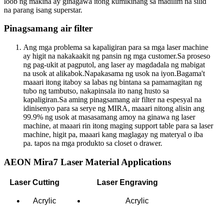
loob ng makina ay ginagawa itong kumikinang sa madilim na silid
na parang isang superstar.
Pinagsamang air filter
Ang mga problema sa kapaligiran para sa mga laser machine
ay higit na nakakaakit ng pansin ng mga customer.Sa proseso
ng pag-ukit at pagputol, ang laser ay magdadala ng mabigat
na usok at alikabok.Napakasama ng usok na iyon.Bagama't
maaari itong itaboy sa labas ng bintana sa pamamagitan ng
tubo ng tambutso, nakapinsala ito nang husto sa
kapaligiran.Sa aming pinagsamang air filter na espesyal na
idinisenyo para sa serye ng MIRA, maaari nitong alisin ang
99.9% ng usok at masasamang amoy na ginawa ng laser
machine, at maaari rin itong maging support table para sa laser
machine, higit pa, maaari kang maglagay ng materyal o iba
pa. tapos na mga produkto sa closet o drawer.
AEON Mira7 Laser Material Applications
Laser Cutting
Laser Engraving
Acrylic
Acrylic