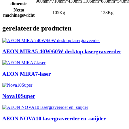
900mm*710mm*430mm
1106mm*883mm*543m
dimensie
Netto
105Kg
128Kg
machinegewicht
gerelateerde producten
AEON MIRA5 40W/60W desktop lasergraveerder
AEON MIRA7-laser
Nova10Super
AEON NOVA10 lasergraveerder en -snijder