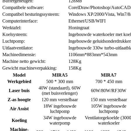
Buffergeheugen:
128Mb
Compatibele software:
CorelDraw/Photoshop/AutoCAD/al
Compatibel besturingssysteem:
Windows XP/2000/Vista, Win7/8/
Computerinterface:
Ethernet/USB/WIFI
Werktafel:
Honingraat
Koelsysteem:
Ingebouwde waterkoeler met koelv
Luchtpomp:
Ingebouwde geluidsonderdrukke
Uitlaatventilator:
Ingebouwde 330w turbo-uitlaatbl
Machinedimensie:
1106mm*883mm*543mm
Machine netto gewicht:
128Kg
Gewicht machineverpakking:
158Kg
Model
MIRA5
MIRA7
Werkgebied
500 * 300 mm
700 * 450 mm
40W (standaard), 60W
Laser buis
60W/80W/RF30W
(met buisverlenger)
Z-as hoogte
120 mm verstelbaar
150 mm verstelbaar
18W ingebouwde
105W ingebouwde
Air Assist
luchtpomp
luchtpomp
34W ingebouwde
Ventilatorgekoelde (3000
Koeling
waterpomp
waterkoeler
Machine-