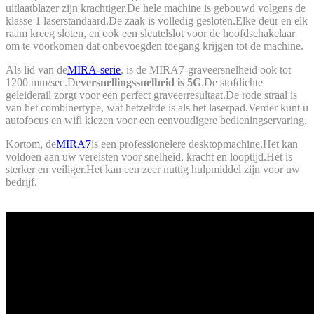
uitlaatblazer zijn krachtiger.De hele machine is gebouwd volgens de
klasse 1 laserstandaard.De zaak is volledig gesloten.Elke deur en elk
raam kreeg sloten, en ook een sleutelslot voor de hoofdschakelaar
om te voorkomen dat onbevoegden toegang krijgen tot de machine.
Als lid van de
MIRA-serie
, is de MIRA7-graveersnelheid ook tot
1200 mm/sec.De
versnellingssnelheid is 5G
.De stofdichte
geleiderail zorgt voor een perfect graveerresultaat.De rode straal is
van het combinertype, wat hetzelfde is als het laserpad.Verder kunt u
autofocus en wifi kiezen voor een eenvoudigere bedieningservaring.
Kortom, de
MIRA7
is een professionelere desktopmachine.Het kan
voldoen aan uw vereisten voor snelheid, kracht en looptijd.Het is
sterker en veiliger.Het kan een zeer nuttig hulpmiddel zijn voor uw
bedrijf.