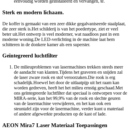
eenvoudig worden geïnstalleerd en vervangen, te.
Sterk en modern lichaam.
De koffer is gemaakt van een zeer dikke gegalvaniseerde staalplaat,
die zeer sterk is.Het schilderij is van het poedertype, ziet er veel
beter uit.Het ontwerp is veel moderner, wat naadloos past in een
moderne woning.De LED-verlichting in de machine laat hem
schitteren in de donkere kamer als een superster.
Geïntegreerd luchtfilter
De milieuproblemen van lasermachines trekken steeds meer
de aandacht van klanten.Tijdens het graveren en snijden zal
de laser zware rook en stof veroorzaken.Die rook is erg
schadelijk.Hoewel het door de uitlaatpijp uit het raam kan
worden gedreven, heeft het het milieu ernstig geschaad.Met
ons geïntegreerde luchtfilter dat speciaal is ontworpen voor de
MIRA-serie, kan het 99,9% van de rook en slechte geuren
van de lasermachine verwijderen, en het kan ook een
steuntafel zijn voor de lasermachine, verder kunt u materiaal
of andere afgewerkte producten op de kast of lade.
AEON Mira7 Laser Materiaal Toepassingen