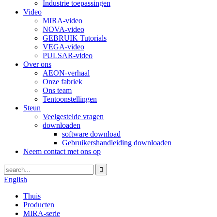
Industrie toepassingen
Video
MIRA-video
NOVA-video
GEBRUIK Tutorials
VEGA-video
PULSAR-video
Over ons
AEON-verhaal
Onze fabriek
Ons team
Tentoonstellingen
Steun
Veelgestelde vragen
downloaden
software download
Gebruikershandleiding downloaden
Neem contact met ons op
English
Thuis
Producten
MIRA-serie