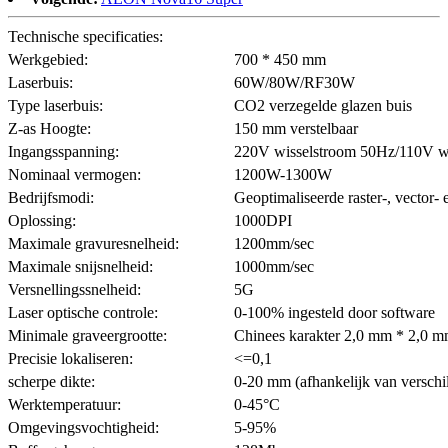
Technische specificaties:
Werkgebied:
700 * 450 mm
Laserbuis:
60W/80W/RF30W
Type laserbuis:
CO2 verzegelde glazen buis
Z-as Hoogte:
150 mm verstelbaar
Ingangsspanning:
220V wisselstroom 50Hz/110V w
Nominaal vermogen:
1200W-1300W
Bedrijfsmodi:
Geoptimaliseerde raster-, vector
Oplossing:
1000DPI
Maximale gravuresnelheid:
1200mm/sec
Maximale snijsnelheid:
1000mm/sec
Versnellingssnelheid:
5G
Laser optische controle:
0-100% ingesteld door software
Minimale graveergrootte:
Chinees karakter 2,0 mm * 2,0 m
Precisie lokaliseren:
<=0,1
scherpe dikte:
0-20 mm (afhankelijk van verschil
Werktemperatuur:
0-45°C
Omgevingsvochtigheid:
5-95%