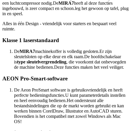
een luchtcompressor nodig.De
MIRA7
heeft al deze functies
ingebouwd, is zeer compact en schoon.leg het gewoon op tafel, plug
in en speel.
Alles in één Design - vriendelijk voor starters en bespaart veel
ruimte.
Klasse 1 laserstandaard
De
MIRA7
machinekoffer is volledig gesloten.Er zijn
sleutelsloten op elke deur en elk raam.De hoofdschakelaar
is
type sleutelvergrendeling
, die voorkomt dat onbevoegden
de machine bedienen.Deze functies maken het veel veiliger.
AEON Pro-Smart-software
De Aeon ProSmart software is gebruiksvriendelijk en heeft
perfecte bedieningsfuncties.U kunt parameterdetails instellen
en heel eenvoudig bedienen.Het ondersteunt alle
bestandsindelingen die op de markt worden gebruikt en kan
werken binnen CorelDraw, Illustrator en AutoCAD sturen.
Bovendien is het compatibel met zowel Windows als Mac
OS!