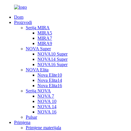
Dom
Proizvodi
Serija MIRA
MIRA5
MIRA7
MIRA9
NOVA Super
NOVA10 Super
NOVA14 Super
NOVA16 Super
NOVA Elita
Nova Elite10
Nova Elita14
Nova Elita16
Serija NOVA
NOVA 7
NOVA 10
NOVA 14
NOVA 16
Pulsar
Primjena
Primjene materijala