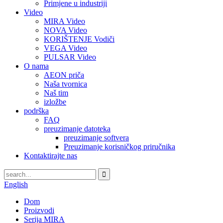
Primjene u industriji
Video
MIRA Video
NOVA Video
KORIŠTENJE Vodiči
VEGA Video
PULSAR Video
O nama
AEON priča
Naša tvornica
Naš tim
izložbe
podrška
FAQ
preuzimanje datoteka
preuzimanje softvera
Preuzimanje korisničkog priručnika
Kontaktirajte nas
English
Dom
Proizvodi
Serija MIRA