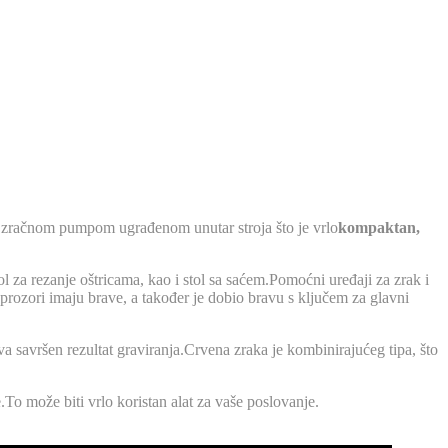
 i zračnom pumpom ugrađenom unutar stroja što je vrlo
kompaktan,
 za rezanje oštricama, kao i stol sa saćem.Pomoćni uređaji za zrak i
i prozori imaju brave, a također je dobio bravu s ključem za glavni
va savršen rezultat graviranja.Crvena zraka je kombinirajućeg tipa, što
.To može biti vrlo koristan alat za vaše poslovanje.