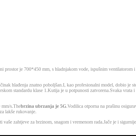
.Radni prostor je 700*450 mm, s hladnjakom vode, ispušnim ventilatorom
nak hlađenja znatno poboljšan.I, kao profesionalni model, dobio je stol
aserskom standardu klase 1.Kutija je u potpunosti zatvorena.Svaka vrata 
.
00 mm/s.The
brzina ubrzanja je 5G
.Vodilica otporna na prašinu osigura
 za lakše rukovanje.
jiti vaše zahtjeve za brzinom, snagom i vremenom rada.Jače je i sigurnije