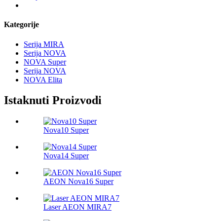
Kategorije
Serija MIRA
Serija NOVA
NOVA Super
Serija NOVA
NOVA Elita
Istaknuti Proizvodi
Nova10 Super
Nova14 Super
AEON Nova16 Super
Laser AEON MIRA7