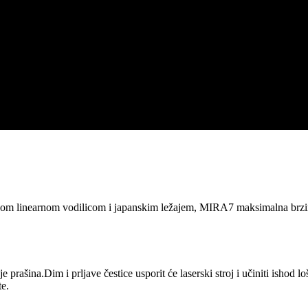
om linearnom vodilicom i japanskim ležajem, MIRA7 maksimalna brzina 
 je prašina.Dim i prljave čestice usporit će laserski stroj i učiniti isho
te.