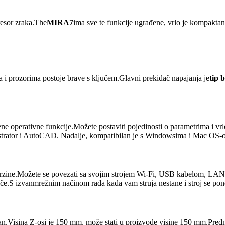
presor zraka.The
MIRA7
ima sve te funkcije ugrađene, vrlo je kompaktan i
a i prozorima postoje brave s ključem.Glavni prekidač napajanja je
tip 
ne operativne funkcije.Možete postaviti pojedinosti o parametrima i vrl
llustrator i AutoCAD. Nadalje, kompatibilan je s Windowsima i Mac OS-
rzine.Možete se povezati sa svojim strojem Wi-Fi, USB kabelom, LAN
.S izvanmrežnim načinom rada kada vam struja nestane i stroj se ponov
an.Visina Z-osi je 150 mm, može stati u proizvode visine 150 mm.Prednja