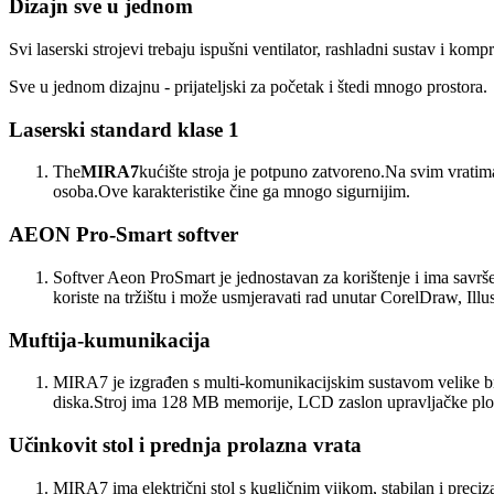
Dizajn sve u jednom
Svi laserski strojevi trebaju ispušni ventilator, rashladni sustav i kom
Sve u jednom dizajnu - prijateljski za početak i štedi mnogo prostora.
Laserski standard klase 1
The
MIRA7
kućište stroja je potpuno zatvoreno.Na svim vratim
osoba.Ove karakteristike čine ga mnogo sigurnijim.
AEON Pro-Smart softver
Softver Aeon ProSmart je jednostavan za korištenje i ima savrše
koriste na tržištu i može usmjeravati rad unutar CorelDraw, I
Muftija-kumunikacija
MIRA7 je izgrađen s multi-komunikacijskim sustavom velike b
diska.Stroj ima 128 MB memorije, LCD zaslon upravljačke ploče
Učinkovit stol i prednja prolazna vrata
MIRA7 ima električni stol s kugličnim vijkom, stabilan i preciz