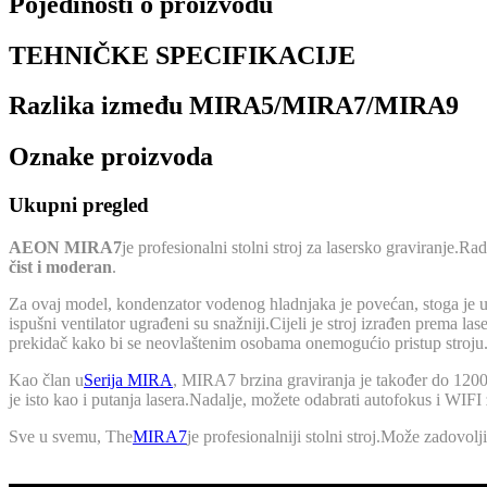
Pojedinosti o proizvodu
TEHNIČKE SPECIFIKACIJE
Razlika između MIRA5/MIRA7/MIRA9
Oznake proizvoda
Ukupni pregled
AEON MIRA7
je profesionalni stolni stroj za lasersko graviranje
čist i moderan
.
Za ovaj model, kondenzator vodenog hladnjaka je povećan, stoga je uči
ispušni ventilator ugrađeni su snažniji.Cijeli je stroj izrađen prema l
prekidač kako bi se neovlaštenim osobama onemogućio pristup stroju
Kao član u
Serija MIRA
, MIRA7 brzina graviranja je također do 12
je isto kao i putanja lasera.Nadalje, možete odabrati autofokus i WIFI
Sve u svemu, The
MIRA7
je profesionalniji stolni stroj.Može zadovol