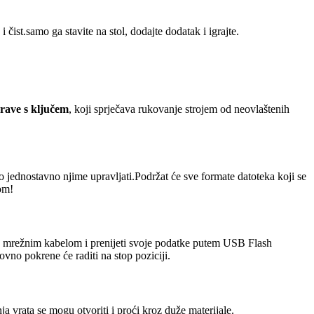
 čist.samo ga stavite na stol, dodajte dodatak i igrajte.
brave s ključem
, koji sprječava rukovanje strojem od neovlaštenih
o jednostavno njime upravljati.Podržat će sve formate datoteka koji se
om!
 mrežnim kabelom i prenijeti svoje podatke putem USB Flash
no pokrene će raditi na stop poziciji.
 vrata se mogu otvoriti i proći kroz duže materijale.