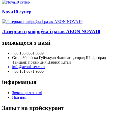
Nova10 супер
Лазерная гравіроўка і разак AEON NOVA10
звяжыцеся з намі
+86 156 0651 0809
Group30, вёска Гуйчжуан Фаншань, горад Шасі, горад
Тайцанг, правінцыя Цзянсу, Кітай
info@aeonlaser.com
+86 181 6871 9006
інфармацыя
Звяжыцеся з намі
Пра нас
Запыт на прэйскурант