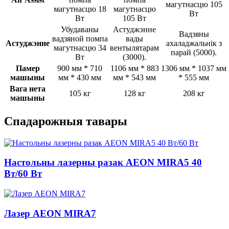
магутнасцю 105
магутнасцю 18
магутнасцю
Вт
Вт
105 Вт
Убудаваны
Астуджэнне
Вадзяны
вадзяной помпа
вады
Астуджэнне
ахаладжальнік з
магутнасцю 34
вентылятарам
парай (5000).
Вт
(3000).
Памер
900 мм * 710
1106 мм * 883
1306 мм * 1037 мм
машыны
мм * 430 мм
мм * 543 мм
* 555 мм
Вага нета
105 кг
128 кг
208 кг
машыны
Спадарожныя тавары
Настольны лазерны разак AEON MIRA5 40
Вт/60 Вт
Лазер AEON MIRA7