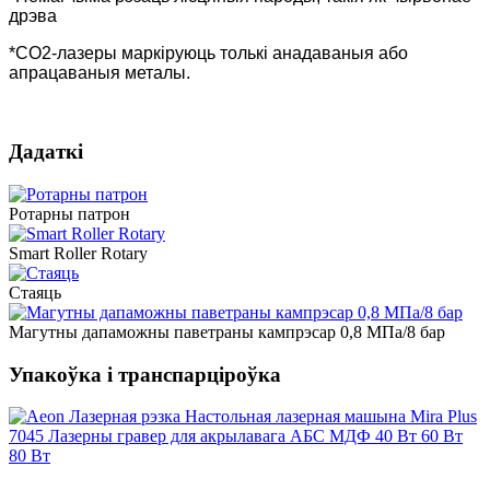
дрэва
*CO2-лазеры маркіруюць толькі анадаваныя або
апрацаваныя металы.
Дадаткі
Ротарны патрон
Smart Roller Rotary
Стаяць
Магутны дапаможны паветраны кампрэсар 0,8 МПа/8 бар
Упакоўка і транспарціроўка