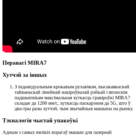
Перавагі MIRA7
Хутчэй за іншых
З індывідуальным крокавым рухавіком, высакаякаснай
тайваньскай лінейнай накіроўвалай рэйкай і японскім
падшыпнікам максімальная хуткасць гравіроўкі MIRA7
складае да 1200 мм/с, хуткасць паскарэння да 5G, што ў
два-тры разы хутчэй, чым звычайныя машыны на рынку.
Тэхналогія чыстай упакоўкі
Адным з самых вялікіх ворагаў машын для лазернай