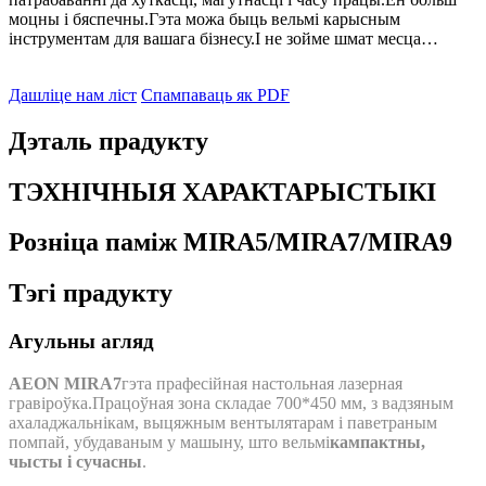
моцны і бяспечны.Гэта можа быць вельмі карысным
інструментам для вашага бізнесу.І не зойме шмат месца…
Дашліце нам ліст
Спампаваць як PDF
Дэталь прадукту
ТЭХНІЧНЫЯ ХАРАКТАРЫСТЫКІ
Розніца паміж MIRA5/MIRA7/MIRA9
Тэгі прадукту
Агульны агляд
AEON MIRA7
гэта прафесійная настольная лазерная
гравіроўка.Працоўная зона складае 700*450 мм, з вадзяным
ахаладжальнікам, выцяжным вентылятарам і паветраным
помпай, убудаваным у машыну, што вельмі
кампактны,
чысты і сучасны
.