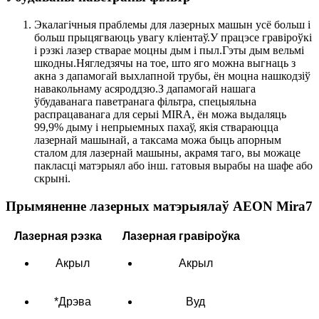
Экалагічныя праблемы для лазерных машын усё больш і
больш прыцягваюць увагу кліентаў.У працэсе гравіроўкі
і рэзкі лазер стварае моцны дым і пыл.Гэты дым вельмі
шкодны.Нягледзячы на ​​тое, што яго можна выгнаць з
акна з дапамогай выхлапной трубы, ён моцна нашкодзіў
навакольнаму асяроддзю.З дапамогай нашага
ўбудаванага паветранага фільтра, спецыяльна
распрацаванага для серыі MIRA, ён можа выдаляць
99,9% дыму і непрыемных пахаў, якія ствараюцца
лазернай машынай, а таксама можа быць апорным
сталом для лазернай машыны, акрамя таго, вы можаце
пакласці матэрыял або інш. гатовыя вырабы на шафе або
скрыні.
Прымяненне лазерных матэрыялаў AEON Mira7
Лазерная рэзка
Лазерная гравіроўка
Акрыл
Акрыл
*Дрэва
Вуд