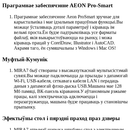
Праграмнае забеспячэнне AEON Pro-Smart
Праграмнае забеспячэнне Aeon ProSmart зручнае для
карыстальніка і мае ідэальныя працоўныя функцыі.Вы
можаце ўсталяваць дэталі параметраў і кіраваць ім
вельмі проста.Ён будзе падтрымліваць усе фарматы
файлаў, якія выкарыстоўваюцца на рынку, і можа
кіраваць працай у CorelDraw, Illustrator і AutoCAD.
Акрамя таго, ён сумяшчальны з Windows і Mac OS!
Муфтый-Кумунік
MIRA7 быў створаны з высакахуткаснай мультысістэмай
сувязі.Вы можаце падключыцца да прылады з дапамогай
Wi-Fi, USB-кабеля, сеткавага кабеля LAN і перадаць
даныя з дапамогай флэш-дыска USB.Машына мае 128
Мб памяці, ВК-панэль кіравання.У аўтаномным рэжыме
працы, калі электрычнасць адключаецца і
перазагружаецца, машына будзе працаваць у становішчы
прыпынку.
Эфектыўны стол і пярэдні праход праз дзверы
MIRA7 атрымаў шарыка-шрубавы стол з электрычным