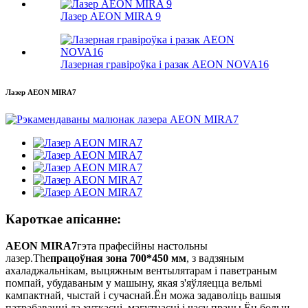
Лазер AEON MIRA 9
Лазерная гравіроўка і разак AEON NOVA16
Лазер AEON MIRA7
Кароткае апісанне:
AEON MIRA7
гэта прафесійны настольны
лазер.The
працоўная зона 700*450 мм
, з вадзяным
ахаладжальнікам, выцяжным вентылятарам і паветраным
помпай, убудаваным у машыну, якая з'яўляецца вельмі
кампактнай, чыстай і сучаснай.Ён можа задаволіць вашыя
патрабаванні да хуткасці, магутнасці і часу працы.Ён больш