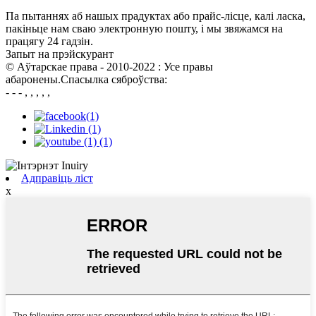
Па пытаннях аб нашых прадуктах або прайс-лісце, калі ласка,
пакіньце нам сваю электронную пошту, і мы звяжамся на
працягу 24 гадзін.
Запыт на прэйскурант
© Аўтарскае права - 2010-2022 : Усе правы
абаронены.Спасылка сяброўства:
- - - , , , , ,
Адправіць ліст
x