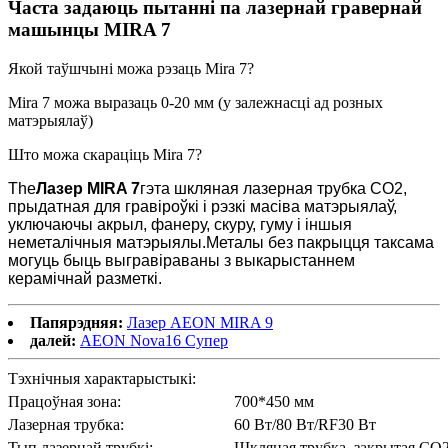
Часта задаюць пытанні па лазернай гравернай
машынцы MIRA 7
Якой таўшчыні можа рэзаць Mira 7?
Mira 7 можа выразаць 0-20 мм (у залежнасці ад розных
матэрыялаў)
Што можа скараціць Mira 7?
The
Лазер MIRA 7
гэта шкляная лазерная трубка CO2,
прыдатная для гравіроўкі і рэзкі масіва матэрыялаў,
уключаючы акрыл, фанеру, скуру, гуму і іншыя
неметалічныя матэрыялы.Металы без пакрыцця таксама
могуць быць выгравіраваны з выкарыстаннем
керамічнай разметкі.
Папярэдняя:
Лазер AEON MIRA 9
далей:
AEON Nova16 Супер
Тэхнічныя характарыстыкі:
Працоўная зона:
700*450 мм
Лазерная трубка:
60 Вт/80 Вт/RF30 Вт
Тып лазернай трубкі:
Шкляная трубка, закрытая CO