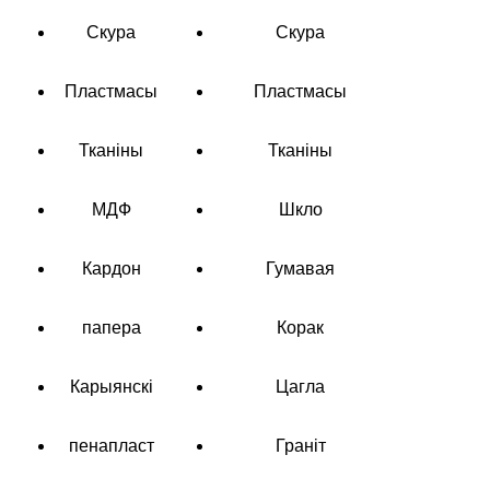
Скура
Скура
Пластмасы
Пластмасы
Тканіны
Тканіны
МДФ
Шкло
Кардон
Гумавая
папера
Корак
Карыянскі
Цагла
пенапласт
Граніт