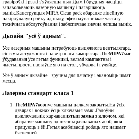
гравіроўкі і рэзкі з'яўляецца пыл.Дым і брудныя часціцы
запавольваюць лазерную машыну і пагаршаюць
вынік.Канструкцыя MIRA Clean pack абараняе лінейную
накіроўвалую рэйку ад пылу, эфектыўна зніжае частату
тэхнічнага абслугоўвання і забяспечвае значна лепшы вынік.
Дызайн "усё ў адным".
Усе лазерныя машыны патрабуюць выцяжнога вентылятара,
сістэмы астуджэння і паветранага кампрэсара.The
МІРА7
мае
ўбудаваныя ўсе гэтыя функцыі, вельмі кампактны і
чысты.проста пастаўце яго на стол, убудова і гуляйце.
Усё ў адным дызайне - зручны для пачатку і эканоміць шмат
месца.
Лазерны стандарт класа 1
The
МІРА7
корпус машыны цалкам закрыты.На ўсіх
дзвярах і вокнах ёсць ключавыя замкі.Галоўны
выключальнік харчавання
тып замка з ключом
, які
абараняе машыну ад несанкцыянаваных асоб, якія
працуюць з ёй.Гэтыя асаблівасці робяць яго нашмат
бяспечней.