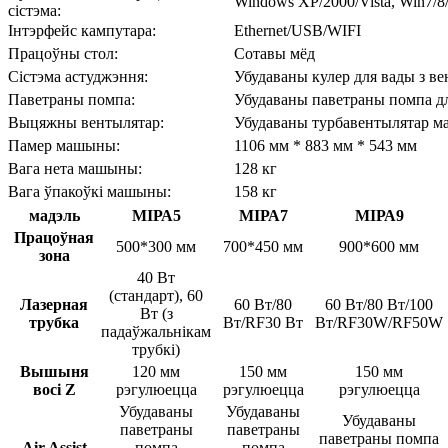
Windows XP/2000/Vista, Win7/8/
сістэма:
Інтэрфейс кампутара:
Ethernet/USB/WIFI
Працоўны стол:
Сотавы мёд
Сістэма астуджэння:
Убудаваны кулер для вады з в
Паветраны помпа:
Убудаваны паветраны помпа д
Выцяжны вентылятар:
Убудаваны турбавентылятар м
Памер машыны:
1106 мм * 883 мм * 543 мм
Вага нета машыны:
128 кг
Вага ўпакоўкі машыны:
158 кг
мадэль
МІРА5
МІРА7
МІРА9
Працоўная
500*300 мм
700*450 мм
900*600 мм
зона
40 Вт
(стандарт), 60
Лазерная
60 Вт/80
60 Вт/80 Вт/100
Вт (з
трубка
Вт/RF30 Вт
Вт/RF30W/RF50W
падаўжальнікам
трубкі)
Вышыня
120 мм
150 мм
150 мм
восі Z
рэгулюецца
рэгулюецца
рэгулюецца
Убудаваны
Убудаваны
Убудаваны
паветраны
паветраны
паветраны помпа
Air Assist
помпа
помпа