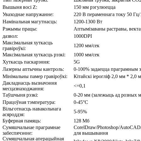
Вышыня восі Z:
150 мм рэгулюецца
Уваходнае напружанне:
220 В пераменнага току 50 Гц/
Намінальная магутнасць:
1200-1300 Вт
Рэжымы працы:
Аптымізаваны растравы, вект
дазвол:
1000DPI
Максімальная хуткасць
1200 мм/сек
гравіроўкі:
Максімальная хуткасць рэзкі:
1000 мм/сек
Хуткасць паскарэння:
5G
Лазерны аптычны кантроль:
0-100% задаецца праграмным 
Мінімальны памер гравіроўкі:
Кітайскі іерогліф 2,0 мм * 2,0 
Дакладнасць вызначэння
<=0,1
месцазнаходжання:
Таўшчыня рэзкі:
0-20 мм (залежыць ад розных 
Працоўная тэмпература:
0-45°C
Вільготнасць навакольнага
5-95%
асяроддзя:
Буферная памяць:
128 Мб
Сумяшчальнае праграмнае
CorelDraw/Photoshop/AutoCAD/
забеспячэнне:
для вышывання
Сумяшчальная аперацыйная