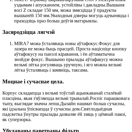
уздымам і апусканнем, устойлівы і дакладны.Вышыня
восі Z складае 150 мм, можа змясціцца ў прадукты
вышынёй 150 мм.Уваходныя дзверы могуць адчыняцца і
праходзіць праз больш доўгія матэрыялы.
Засяродзіцца лягчэй
MIRA7 можа ўсталяваць новы аўтафокус.Фокус для
лазера не можа быць прасцей. Проста націсніце кнопку
аўтафокусу на панэлі кіравання, і ён аўтаматычна
знойдзе фокус. Вышыню прылады аўтафакусу можна
вельмі лёгка рэгуляваць уручную, і яго можна вельмі
лёгка ўсталяваць і замяніць, таксама.
Моцнае і сучаснае цела.
Корпус складаецца з вельмі тоўстай ацынкаванай сталёвай
пласціны, якая з'яўляецца вельмі трывалай.Роспіс парашковага
тыпу, выглядае значна лепш.Дызайн нашмат больш сучасны,
які ідэальна ўпісваецца ў сучасны дом.Святлодыёдная
падсветка ўнутры прылады дазваляе ёй ззяць у цёмнай пакоі,
як суперзорка.
Убудаваны паветраны фільтр