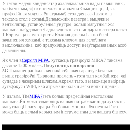
У гэтай мадэлі кандэнсатар ахаладжальніка вады павялічаны,
такім чынам, эфект астуджэння значна ўзмацняецца.І, як
прафесійная мадэль, ён атрымаў стол для рэзкі лязом, а
таксама стол з сотамі.Дапаможнік паветра і выцяжны
вентылятар, устаноўленыя ўнутры, больш магутныя.Уся
машына пабудавана ў адпаведнасці са стандартам лазера класа
1.Корпус цалкам закрыты.Кожная дзверы і акно былі
зачыненыя замкамі, а таксама ключом для галоўнага
выключальніка, каб прадухіліць доступ неаўтарызаваных асоб
да машыны.
Як член в
Серыял МІРА
, хуткасць гравіроўкі MIRA7 таксама
дасягае 1200 мм/сек.The
хуткасць паскарэння
5G
.Пыланепранікальная накіроўвалая гарантуе ідэальны
вынік гравіроўкі.Чырвоны прамень - гэта тып камбайнера, які
супадае з лазерным шляхам.Акрамя таго, вы можаце выбраць
аўтафокус і WIFI, каб атрымаць больш лёгкі вопыт працы.
У цэлым, The
МІРА7
гэта больш прафесійная настольная
машына.Ён можа задаволіць вашыя патрабаванні да хуткасці,
магутнасці і часу працы.Ён больш моцны і бяспечны.Гэта
можа быць вельмі карысным інструментам для вашага бізнесу.