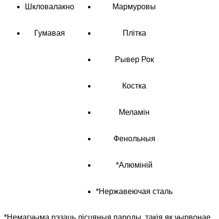
Шкловалакно
Мармуровы
Гумавая
Плітка
Рывер Рок
Костка
Меламін
Фенольныя
*Алюміній
*Нержавеючая сталь
*Немагчыма рэзаць лісцяныя пароды, такія як чырвонае