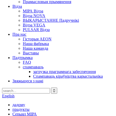
Прамысловыя прымянення
Відэа
МІРА Відэа
Відэа NOVA
ВЫКАРЫСТАННЕ Падручнікі
Відэа VEGA
PULSAR Відэа
Пра нас
Гісторыя AEON
Наша фабрыка
Наша каманда
Выставы
Падтрымка
FAQ
спампаваць
загрузка праграмнага забеспячэння
Спампаваць кіраўніцтва карыстальніка
Звяжыцеся з намі
English
дадому
прадукты
Серыял МІРА