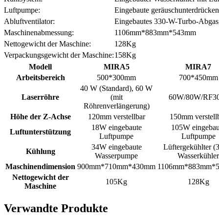
Luftpumpe:
Eingebaute geräuschunterdrücke
Abluftventilator:
Eingebautes 330-W-Turbo-Abgas
Maschinenabmessung:
1106mm*883mm*543mm
Nettogewicht der Maschine:
128Kg
Verpackungsgewicht der Maschine:
158Kg
Modell
MIRA5
MIRA7
Arbeitsbereich
500*300mm
700*450mm
40 W (Standard), 60 W
Laserröhre
(mit
60W/80W/RF3
Röhrenverlängerung)
Höhe der Z-Achse
120mm verstellbar
150mm verstell
18W eingebaute
105W eingebau
Luftunterstützung
Luftpumpe
Luftpumpe
34W eingebaute
Lüftergekühlter (
Kühlung
Wasserpumpe
Wasserkühler
Maschinendimension
900mm*710mm*430mm
1106mm*883mm*
Nettogewicht der
105Kg
128Kg
Maschine
Verwandte Produkte