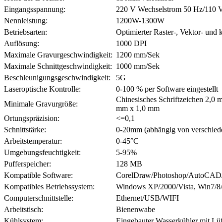
Eingangsspannung:
220 V Wechselstrom 50 Hz/110 
Nennleistung:
1200W-1300W
Betriebsarten:
Optimierter Raster-, Vektor- und
Auflösung:
1000 DPI
Maximale Gravurgeschwindigkeit:
1200 mm/Sek
Maximale Schnittgeschwindigkeit:
1000 mm/Sek
Beschleunigungsgeschwindigkeit:
5G
Laseroptische Kontrolle:
0-100 % per Software eingestellt
Chinesisches Schriftzeichen 2,0 
Minimale Gravurgröße:
mm x 1,0 mm
Ortungspräzision:
<=0,1
Schnittstärke:
0-20mm (abhängig von verschiede
Arbeitstemperatur:
0-45°C
Umgebungsfeuchtigkeit:
5-95%
Pufferspeicher:
128 MB
Kompatible Software:
CorelDraw/Photoshop/AutoCAD/A
Kompatibles Betriebssystem:
Windows XP/2000/Vista, Win7/8/
Computerschnittstelle:
Ethernet/USB/WIFI
Arbeitstisch:
Bienenwabe
Kühlsystem:
Eingebauter Wasserkühler mit Lüf