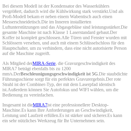
Bei diesem Modell ist der Kondensator des Wasserkühlers
vergrößert, dadurch wird die Kühlwirkung stark verstärkt.Und als
Profi-Modell bekam er neben einem Wabentisch auch einen
Messerschneidetisch.Die im Inneren installierten
Luftunterstützungen und das Abgasgebläse sind leistungsstärker.Die
gesamte Maschine ist nach Klasse 1 Laserstandard gebaut.Der
Koffer ist komplett geschlossen.Alle Türen und Fenster wurden mit
Schlössern versehen, und auch mit einem Schlüsselschloss für den
Hauptschalter, um zu verhindern, dass eine nicht autorisierte Person
auf die Maschine zugreift.
Als Mitglied der
MIRA-Serie
, die Gravurgeschwindigkeit des
MIRA7 beträgt ebenfalls bis zu 1200
mm/s.Der
Beschleunigungsgeschwindigkeit ist 5G
.Die staubdichte
Führungsschiene sorgt für ein perfektes Gravurergebnis.Der rote
Strahl ist der Combiner-Typ, der mit dem Laserpfad identisch
ist.Außerdem können Sie Autofokus und WIFI wählen, um die
Bedienung zu vereinfachen.
Insgesamt ist die
MIRA7
ist eine professionellere Desktop-
Maschine.Es kann Ihre Anforderungen an Geschwindigkeit,
Leistung und Laufzeit erfüllen.Es ist stärker und sicherer.Es kann
ein sehr nützliches Werkzeug für Ihr Unternehmen sein.