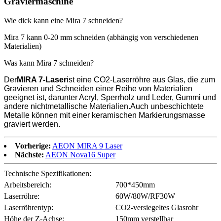
Graviermaschine
Wie dick kann eine Mira 7 schneiden?
Mira 7 kann 0-20 mm schneiden (abhängig von verschiedenen
Materialien)
Was kann Mira 7 schneiden?
Der
MIRA 7-Laser
ist eine CO2-Laserröhre aus Glas, die zum
Gravieren und Schneiden einer Reihe von Materialien
geeignet ist, darunter Acryl, Sperrholz und Leder, Gummi und
andere nichtmetallische Materialien.Auch unbeschichtete
Metalle können mit einer keramischen Markierungsmasse
graviert werden.
Vorherige:
AEON MIRA 9 Laser
Nächste:
AEON Nova16 Super
Technische Spezifikationen:
Arbeitsbereich:
700*450mm
Laserröhre:
60W/80W/RF30W
Laserröhrentyp:
CO2-versiegeltes Glasrohr
Höhe der Z-Achse:
150mm verstellbar