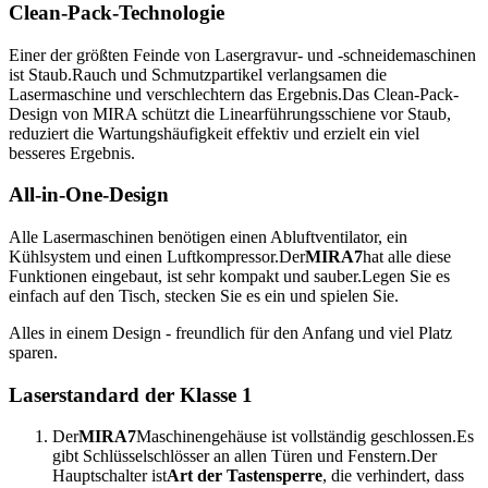
Clean-Pack-Technologie
Einer der größten Feinde von Lasergravur- und -schneidemaschinen
ist Staub.Rauch und Schmutzpartikel verlangsamen die
Lasermaschine und verschlechtern das Ergebnis.Das Clean-Pack-
Design von MIRA schützt die Linearführungsschiene vor Staub,
reduziert die Wartungshäufigkeit effektiv und erzielt ein viel
besseres Ergebnis.
All-in-One-Design
Alle Lasermaschinen benötigen einen Abluftventilator, ein
Kühlsystem und einen Luftkompressor.Der
MIRA7
hat alle diese
Funktionen eingebaut, ist sehr kompakt und sauber.Legen Sie es
einfach auf den Tisch, stecken Sie es ein und spielen Sie.
Alles in einem Design - freundlich für den Anfang und viel Platz
sparen.
Laserstandard der Klasse 1
Der
MIRA7
Maschinengehäuse ist vollständig geschlossen.Es
gibt Schlüsselschlösser an allen Türen und Fenstern.Der
Hauptschalter ist
Art der Tastensperre
, die verhindert, dass