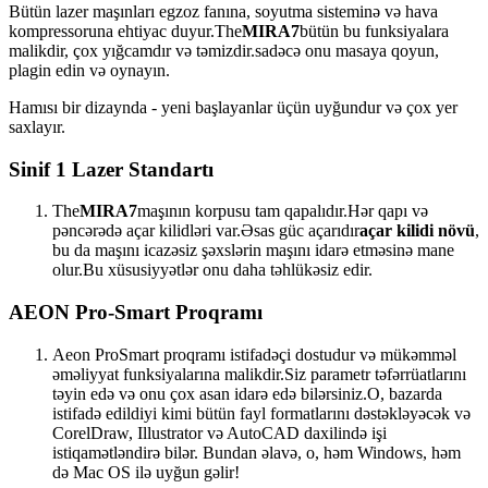
Bütün lazer maşınları egzoz fanına, soyutma sisteminə və hava
kompressoruna ehtiyac duyur.The
MIRA7
bütün bu funksiyalara
malikdir, çox yığcamdır və təmizdir.sadəcə onu masaya qoyun,
plagin edin və oynayın.
Hamısı bir dizaynda - yeni başlayanlar üçün uyğundur və çox yer
saxlayır.
Sinif 1 Lazer Standartı
The
MIRA7
maşının korpusu tam qapalıdır.Hər qapı və
pəncərədə açar kilidləri var.Əsas güc açarıdır
açar kilidi növü
,
bu da maşını icazəsiz şəxslərin maşını idarə etməsinə mane
olur.Bu xüsusiyyətlər onu daha təhlükəsiz edir.
AEON Pro-Smart Proqramı
Aeon ProSmart proqramı istifadəçi dostudur və mükəmməl
əməliyyat funksiyalarına malikdir.Siz parametr təfərrüatlarını
təyin edə və onu çox asan idarə edə bilərsiniz.O, bazarda
istifadə edildiyi kimi bütün fayl formatlarını dəstəkləyəcək və
CorelDraw, Illustrator və AutoCAD daxilində işi
istiqamətləndirə bilər. Bundan əlavə, o, həm Windows, həm
də Mac OS ilə uyğun gəlir!