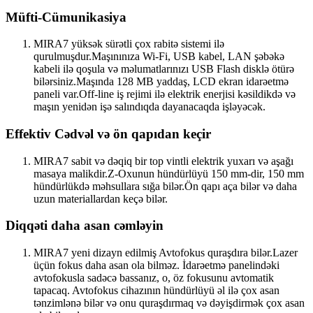
Müfti-Cümunikasiya
MIRA7 yüksək sürətli çox rabitə sistemi ilə
qurulmuşdur.Maşınınıza Wi-Fi, USB kabel, LAN şəbəkə
kabeli ilə qoşula və məlumatlarınızı USB Flash disklə ötürə
bilərsiniz.Maşında 128 MB yaddaş, LCD ekran idarəetmə
paneli var.Off-line iş rejimi ilə elektrik enerjisi kəsildikdə və
maşın yenidən işə salındıqda dayanacaqda işləyəcək.
Effektiv Cədvəl və ön qapıdan keçir
MIRA7 sabit və dəqiq bir top vintli elektrik yuxarı və aşağı
masaya malikdir.Z-Oxunun hündürlüyü 150 mm-dir, 150 mm
hündürlükdə məhsullara sığa bilər.Ön qapı aça bilər və daha
uzun materiallardan keçə bilər.
Diqqəti daha asan cəmləyin
MIRA7 yeni dizayn edilmiş Avtofokus quraşdıra bilər.Lazer
üçün fokus daha asan ola bilməz. İdarəetmə panelindəki
avtofokusla sadəcə bassanız, o, öz fokusunu avtomatik
tapacaq. Avtofokus cihazının hündürlüyü əl ilə çox asan
tənzimlənə bilər və onu quraşdırmaq və dəyişdirmək çox asan