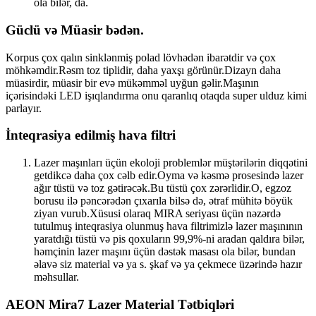
ola bilər, da.
Güclü və Müasir bədən.
Korpus çox qalın sinklənmiş polad lövhədən ibarətdir və çox
möhkəmdir.Rəsm toz tiplidir, daha yaxşı görünür.Dizayn daha
müasirdir, müasir bir evə mükəmməl uyğun gəlir.Maşının
içərisindəki LED işıqlandırma onu qaranlıq otaqda super ulduz kimi
parlayır.
İnteqrasiya edilmiş hava filtri
Lazer maşınları üçün ekoloji problemlər müştərilərin diqqətini
getdikcə daha çox cəlb edir.Oyma və kəsmə prosesində lazer
ağır tüstü və toz gətirəcək.Bu tüstü çox zərərlidir.O, egzoz
borusu ilə pəncərədən çıxarıla bilsə də, ətraf mühitə böyük
ziyan vurub.Xüsusi olaraq MIRA seriyası üçün nəzərdə
tutulmuş inteqrasiya olunmuş hava filtrimizlə lazer maşınının
yaratdığı tüstü və pis qoxuların 99,9%-ni aradan qaldıra bilər,
həmçinin lazer maşını üçün dəstək masası ola bilər, bundan
əlavə siz material və ya s. şkaf və ya çekmece üzərində hazır
məhsullar.
AEON Mira7 Lazer Material Tətbiqləri