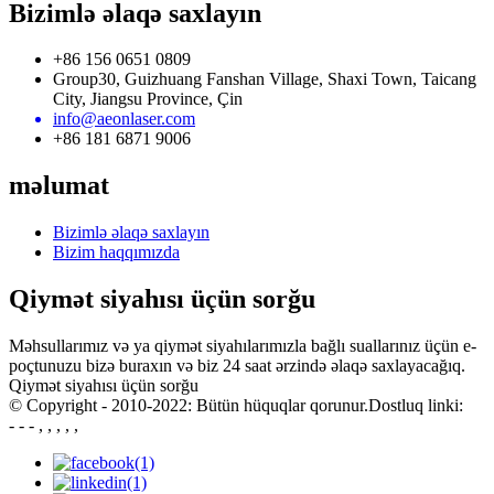
Bizimlə əlaqə saxlayın
+86 156 0651 0809
Group30, Guizhuang Fanshan Village, Shaxi Town, Taicang
City, Jiangsu Province, Çin
info@aeonlaser.com
+86 181 6871 9006
məlumat
Bizimlə əlaqə saxlayın
Bizim haqqımızda
Qiymət siyahısı üçün sorğu
Məhsullarımız və ya qiymət siyahılarımızla bağlı suallarınız üçün e-
poçtunuzu bizə buraxın və biz 24 saat ərzində əlaqə saxlayacağıq.
Qiymət siyahısı üçün sorğu
© Copyright - 2010-2022: Bütün hüquqlar qorunur.Dostluq linki:
- - - , , , , ,