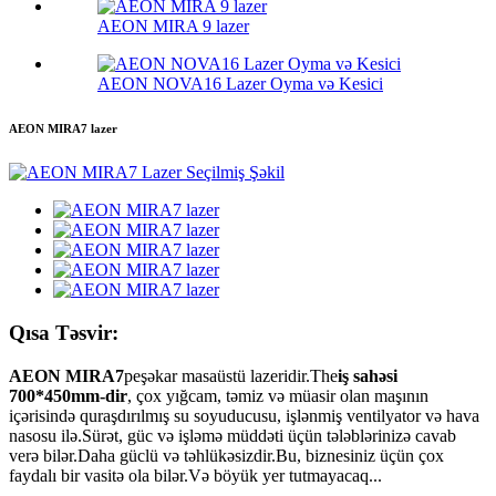
AEON MIRA 9 lazer
AEON NOVA16 Lazer Oyma və Kesici
AEON MIRA7 lazer
Qısa Təsvir:
AEON MIRA7
peşəkar masaüstü lazeridir.The
iş sahəsi
700*450mm-dir
, çox yığcam, təmiz və müasir olan maşının
içərisində quraşdırılmış su soyuducusu, işlənmiş ventilyator və hava
nasosu ilə.Sürət, güc və işləmə müddəti üçün tələblərinizə cavab
verə bilər.Daha güclü və təhlükəsizdir.Bu, biznesiniz üçün çox
faydalı bir vasitə ola bilər.Və böyük yer tutmayacaq...