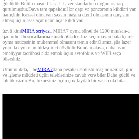
güclüdür.Bütün maşın Class 1 Lazer standartına uyğun olaraq
qurulmuşdur.Dava tam qapalıdır.Hər qapı və pəncərənin kilidləri var,
həmçinin icazəsi olmayan şəxsin maşına daxil olmasının qarşısını
almaq üçün əsas açar üçün açar kilidi var.
üzvü kimi
MIRA seriyası
, MIRA7 oyma sürəti də 1200 mm/san-a
qədərdir.The
sürətlənmə sürəti 5G-dir
.Toz keçirməyən bələdçi rels
oyma nəticəsinin mükəmməl olmasını təmin edir.Qırmızı şüa lazer
yolu ilə eyni olan birləşdirici növüdür.Bundan əlavə, daha asan
əməliyyat təcrübəsi əldə etmək üçün avtofokus və WIFI seçə
bilərsiniz.
Ümumilikdə, The
MIRA7
daha peşəkar stolüstü maşındır.Sürət, güc
və işləmə müddəti üçün tələblərinizə cavab verə bilər.Daha güclü və
təhlükəsizdir.Bu, biznesiniz üçün çox faydalı bir vasitə ola bilər.