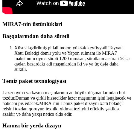
MIRA7-nin üstünlükləri
Başqalarından daha sürətli
Xüsusiləşdirilmiş pilləli motor, yüksək keyfiyyətli Tayvan
Xətti Bələdçi dəmir yolu və Yapon rulmanı ilə MIRA7
maksimum oyma sürəti 1200 mm/san, sürətlənmə sürəti 5G-ə
qədər, bazardakı adi maşınlardan iki və ya üç dəfə daha
sürətli.
Təmiz paket texnologiyası
Lazer oyma və kəsmə maşınlarının ən böyük düşmənlərindən biri
tozdur.Duman və çirkli hissəciklər lazer maşınının işini ləngitəcək və
nəticəni pis edəcək.MIRA-nın Təmiz paket dizaynı xətti bələdçi
relsini tozdan qoruyur, texniki xidmət tezliyini effektiv şəkildə
azaldır və daha yaxşı nəticə əldə edir.
Hamısı bir yerdə dizayn