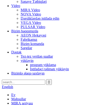
Sənaye Tətbiqləri
Video
MIRA Video
NOVA Video
Dərsliklərdən istifadə edin
VEGA Video
PULSAR Video
Bizim haqqımızda
AEON Hekayəsi
Fabrikamız
Bizim komanda
Sərgilər
Dəstək
Tez-tez verilən suallar
yükləyin
proqram yükləmə
İstifadəçi təlimatı yükləyin
Bizimlə əlaqə saxlayın
English
Ev
Məhsullar
MIRA seriyası