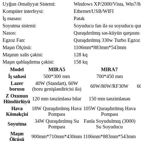
Uyğun Əməliyyat Sistemi:
Windows XP/2000/Vista, Win7/8/
Kompüter interfeysi:
Ethernet/USB/WIFI
İş masası:
Pətək
Soyutma sistemi:
Soyuducu fan ilə su soyuducu qur
Nasos:
Quraşdırılmış səs-küyün qarşısını
Egzoz Fan:
Quraşdırılmış 330w Turbo Egzoz ü
Maşın Ölçüsü:
1106mm*883mm*543mm
Maşının xalis çəkisi:
128 kq
Maşın qablaşdırma çəkisi:
158 kq
Model
MIRA5
MIRA7
İş sahəsi
500*300 mm
700*450 mm
Lazer
40W (Standart), 60W
60W/80W/RF30W
6
borusu
(boru genişləndiricisi ilə)
Z Oxunun
120 mm tənzimlənə bilər
150 mm tənzimlənən
Hündürlüyü
Hava
18W Quraşdırılmış Hava
105W Quraşdırılmış Hava
Köməkçisi
Pompası
Pompası
34W Quraşdırılmış Su
Fanla Soyudulmuş (3000)
Soyutma
Pompası
Su Soyuducu
Maşın
900mm*710mm*430mm
1106mm*883mm*543mm
Ölçüsü