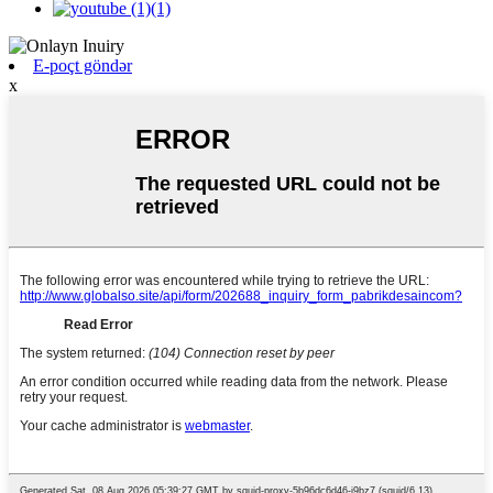
E-poçt göndər
x