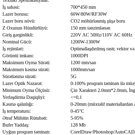
Texniki Spesifikasiyalar:
İş sahəsi:
700*450 mm
Lazer borusu:
60W/80W/RF30W
Lazer boru növü:
CO2 möhürlənmiş şüşə boru
Z Oxunun Hündürlüyü:
150 mm tənzimlənən
Giriş gərginlikli:
220V AC 50Hz/110V AC 60Hz
Nominal Gücü:
1200W-1300W
İş rejimləri:
Optimallaşdırılmış rastr, vektor v
Görüntü imkanı:
1000DPI
Maksimum Oyma Sürəti:
1200 mm/san
Maksimum kəsmə sürəti:
1000mm/san
Sürətlənmə sürəti:
5G
Lazer Optik Nəzarət:
0-100% proqram təminatı ilə müəy
Minimum Oyma Ölçüsü:
Çin Xarakteri 2.0mm*2.0mm, İng
Yerləşdirmə Dəqiqliyi:
<=0,1
Kəsmə qalınlığı:
0-20mm (müxtəlif materiallardan as
İş temperaturu:
0-45°C
Ətraf Mühitin Rütubəti:
5-95%
Bufer Yaddaş:
128 Mb
Uyğun proqram təminatı:
CorelDraw/Photoshop/AutoCAD/