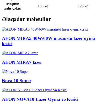
Maşının
105 kq
128 kq
xalis çəkisi
Əlaqədar məhsullar
AEON MIRA5 40W/60W masaüstü lazer oyma
kəsici
AEON MIRA7 lazer
Nova 10 Super
AEON NOVA10 Lazer Oyma və Kesici