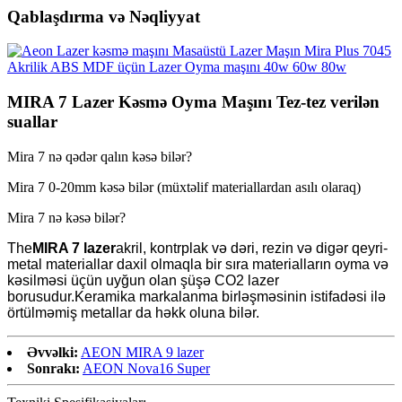
Qablaşdırma və Nəqliyyat
MIRA 7 Lazer Kəsmə Oyma Maşını Tez-tez verilən
suallar
Mira 7 nə qədər qalın kəsə bilər?
Mira 7 0-20mm kəsə bilər (müxtəlif materiallardan asılı olaraq)
Mira 7 nə kəsə bilər?
The
MIRA 7 lazer
akril, kontrplak və dəri, rezin və digər qeyri-
metal materiallar daxil olmaqla bir sıra materialların oyma və
kəsilməsi üçün uyğun olan şüşə CO2 lazer
borusudur.Keramika markalanma birləşməsinin istifadəsi ilə
örtülməmiş metallar da həkk oluna bilər.
Əvvəlki:
AEON MIRA 9 lazer
Sonrakı:
AEON Nova16 Super