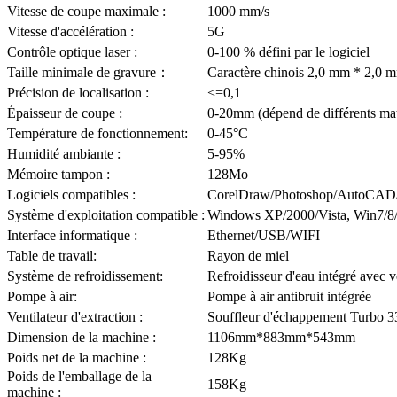
Vitesse de coupe maximale :
1000 mm/s
Vitesse d'accélération :
5G
Contrôle optique laser :
0-100 % défini par le logiciel
Taille minimale de gravure：
Caractère chinois 2,0 mm * 2,0 m
Précision de localisation :
<=0,1
Épaisseur de coupe :
0-20mm (dépend de différents ma
Température de fonctionnement:
0-45°C
Humidité ambiante :
5-95%
Mémoire tampon :
128Mo
Logiciels compatibles :
CorelDraw/Photoshop/AutoCAD/tou
Système d'exploitation compatible :
Windows XP/2000/Vista, Win7/8/
Interface informatique :
Ethernet/USB/WIFI
Table de travail:
Rayon de miel
Système de refroidissement:
Refroidisseur d'eau intégré avec v
Pompe à air:
Pompe à air antibruit intégrée
Ventilateur d'extraction :
Souffleur d'échappement Turbo 3
Dimension de la machine :
1106mm*883mm*543mm
Poids net de la machine :
128Kg
Poids de l'emballage de la
158Kg
machine :