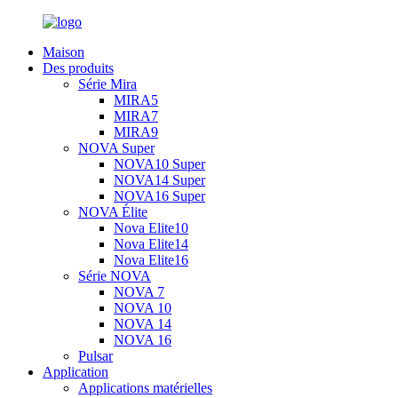
Maison
Des produits
Série Mira
MIRA5
MIRA7
MIRA9
NOVA Super
NOVA10 Super
NOVA14 Super
NOVA16 Super
NOVA Élite
Nova Elite10
Nova Elite14
Nova Elite16
Série NOVA
NOVA 7
NOVA 10
NOVA 14
NOVA 16
Pulsar
Application
Applications matérielles