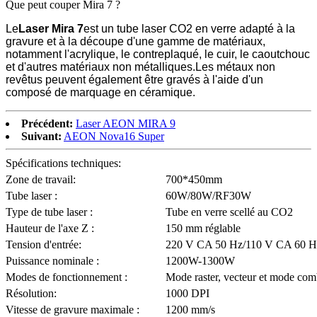
Que peut couper Mira 7 ?
Le
Laser Mira 7
est un tube laser CO2 en verre adapté à la
gravure et à la découpe d'une gamme de matériaux,
notamment l'acrylique, le contreplaqué, le cuir, le caoutchouc
et d'autres matériaux non métalliques.Les métaux non
revêtus peuvent également être gravés à l'aide d'un
composé de marquage en céramique.
Précédent:
Laser AEON MIRA 9
Suivant:
AEON Nova16 Super
Spécifications techniques:
Zone de travail:
700*450mm
Tube laser :
60W/80W/RF30W
Type de tube laser :
Tube en verre scellé au CO2
Hauteur de l'axe Z :
150 mm réglable
Tension d'entrée:
220 V CA 50 Hz/110 V CA 60 H
Puissance nominale :
1200W-1300W
Modes de fonctionnement :
Mode raster, vecteur et mode com
Résolution:
1000 DPI
Vitesse de gravure maximale :
1200 mm/s