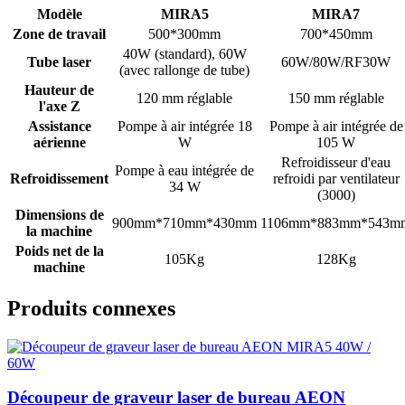
Modèle
MIRA5
MIRA7
Zone de travail
500*300mm
700*450mm
40W (standard), 60W
Tube laser
60W/80W/RF30W
(avec rallonge de tube)
Hauteur de
120 mm réglable
150 mm réglable
l'axe Z
Assistance
Pompe à air intégrée 18
Pompe à air intégrée de
aérienne
W
105 W
Refroidisseur d'eau
Pompe à eau intégrée de
Refroidissement
refroidi par ventilateur
34 W
(3000)
Dimensions de
900mm*710mm*430mm
1106mm*883mm*543m
la machine
Poids net de la
105Kg
128Kg
machine
Produits connexes
Découpeur de graveur laser de bureau AEON