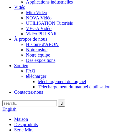
Applications industrielles
Vidéo
Mira Vidéo
NOVA Vidéo
UTILISATION Tutoriels
VEGA Vidéo
Vidéo PULSAR
À propos de nous
Histoire d'AEON
Notre usine
Notre équipe
Des expositions
Soutien
FAQ
télécharger
téléchargement de logiciel
Téléchargement du manuel d'utilisation
Contactez-nous
English
Maison
Des produits
Série Mira