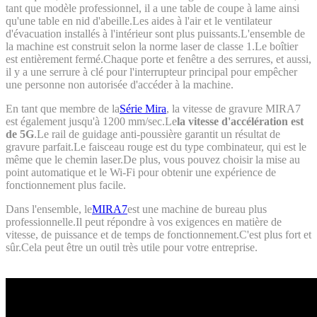
tant que modèle professionnel, il a une table de coupe à lame ainsi
qu'une table en nid d'abeille.Les aides à l'air et le ventilateur
d'évacuation installés à l'intérieur sont plus puissants.L'ensemble de
la machine est construit selon la norme laser de classe 1.Le boîtier
est entièrement fermé.Chaque porte et fenêtre a des serrures, et aussi,
il y a une serrure à clé pour l'interrupteur principal pour empêcher
une personne non autorisée d'accéder à la machine.
En tant que membre de la
Série Mira
, la vitesse de gravure MIRA7
est également jusqu'à 1200 mm/sec.Le
la vitesse d'accélération est
de 5G
.Le rail de guidage anti-poussière garantit un résultat de
gravure parfait.Le faisceau rouge est du type combinateur, qui est le
même que le chemin laser.De plus, vous pouvez choisir la mise au
point automatique et le Wi-Fi pour obtenir une expérience de
fonctionnement plus facile.
Dans l'ensemble, le
MIRA7
est une machine de bureau plus
professionnelle.Il peut répondre à vos exigences en matière de
vitesse, de puissance et de temps de fonctionnement.C'est plus fort et
sûr.Cela peut être un outil très utile pour votre entreprise.