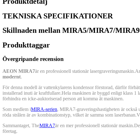
Produktdetalj
TEKNISKA SPECIFIKATIONER
Skillnaden mellan MIRA5/MIRA7/MIRA9
Produkttaggar
Övergripande recension
AEON MIRA7
är en professionell stationär lasergraveringsmaskin.
modernt
.
För denna modell är vattenkylarens kondensor förstorad, därför förbät
installerad inuti är kraftfullare.Hela maskinen är byggd enligt klass 1 
förhindra en icke-auktoriserad person att komma åt maskinen.
Som medlem i
MIRA-serien
, MIRA7-graveringshastigheten är också 
röda strålen är av kombinationstyp, vilket är samma som laserbanan.Vi
Sammantaget, The
MIRA7
är en mer professionell stationär maskin.De
företag.