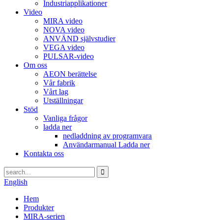
Industriapplikationer
Video
MIRA video
NOVA video
ANVÄND självstudier
VEGA video
PULSAR-video
Om oss
AEON berättelse
Vår fabrik
Vårt lag
Utställningar
Stöd
Vanliga frågor
ladda ner
nedladdning av programvara
Användarmanual Ladda ner
Kontakta oss
English
Hem
Produkter
MIRA-serien