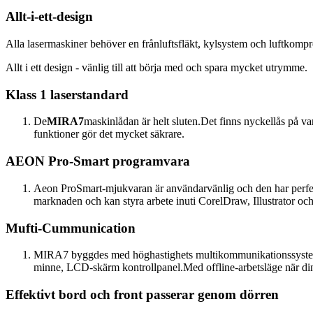
Allt-i-ett-design
Alla lasermaskiner behöver en frånluftsfläkt, kylsystem och luftkomp
Allt i ett design - vänlig till att börja med och spara mycket utrymme.
Klass 1 laserstandard
De
MIRA7
maskinlådan är helt sluten.Det finns nyckellås på v
funktioner gör det mycket säkrare.
AEON Pro-Smart programvara
Aeon ProSmart-mjukvaran är användarvänlig och den har perfekt
marknaden och kan styra arbete inuti CorelDraw, Illustrato
Mufti-Cummunication
MIRA7 byggdes med höghastighets multikommunikationssystem
minne, LCD-skärm kontrollpanel.Med offline-arbetsläge när din e
Effektivt bord och front passerar genom dörren