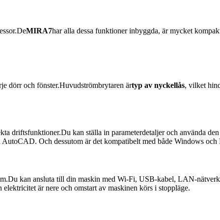
ressor.De
MIRA7
har alla dessa funktioner inbyggda, är mycket kompakt
arje dörr och fönster.Huvudströmbrytaren är
typ av nyckellås
, vilket hi
a driftsfunktioner.Du kan ställa in parameterdetaljer och använda den
r och AutoCAD. Och dessutom är det kompatibelt med både Windows oc
.Du kan ansluta till din maskin med Wi-Fi, USB-kabel, LAN-nätverk
lektricitet är nere och omstart av maskinen körs i stoppläge.