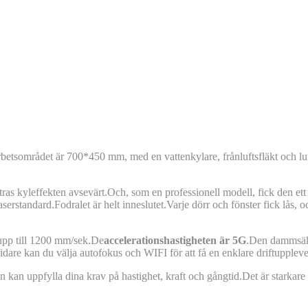
Arbetsområdet är 700*450 mm, med en vattenkylare, frånluftsfläkt och l
tras kyleffekten avsevärt.Och, som en professionell modell, fick den et
laserstandard.Fodralet är helt inneslutet.Varje dörr och fönster fick lås,
upp till 1200 mm/sek.De
accelerationshastigheten är 5G
.Den dammsäkra
dare kan du välja autofokus och WIFI för att få en enklare driftuppleve
n kan uppfylla dina krav på hastighet, kraft och gångtid.Det är starkare