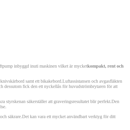
uftpump inbyggd inuti maskinen vilket är mycket
kompakt, rent och
t knivskärbord samt ett bikakebord.Luftassistansen och avgasfläkten
 och dessutom fick den ett nyckellås för huvudströmbrytaren för att
 styrskenan säkerställer att graveringsresultatet blir perfekt.Den
lse.
 och säkrare.Det kan vara ett mycket användbart verktyg för ditt