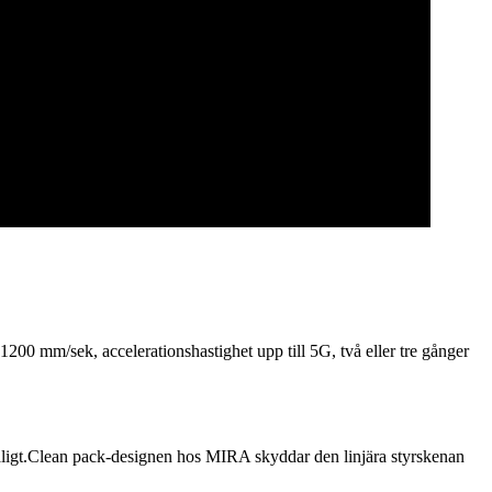
200 mm/sek, accelerationshastighet upp till 5G, två eller tre gånger
dåligt.Clean pack-designen hos MIRA skyddar den linjära styrskenan