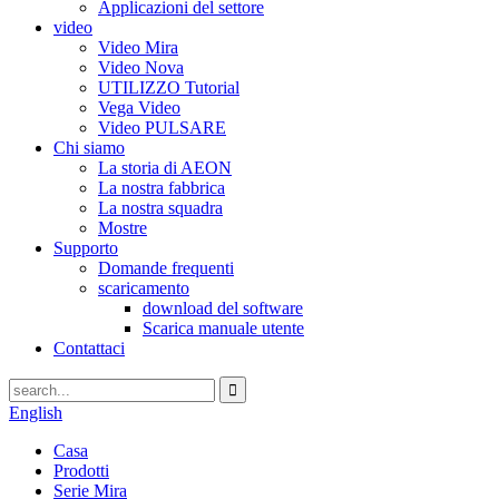
Applicazioni del settore
video
Video Mira
Video Nova
UTILIZZO Tutorial
Vega Video
Video PULSARE
Chi siamo
La storia di AEON
La nostra fabbrica
La nostra squadra
Mostre
Supporto
Domande frequenti
scaricamento
download del software
Scarica manuale utente
Contattaci
English
Casa
Prodotti
Serie Mira