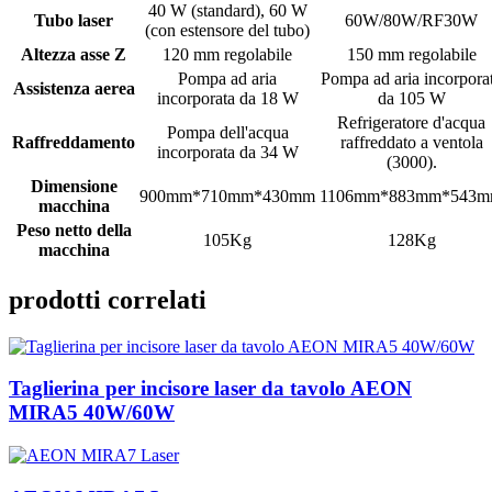
40 W (standard), 60 W
Tubo laser
60W/80W/RF30W
(con estensore del tubo)
Altezza asse Z
120 mm regolabile
150 mm regolabile
Pompa ad aria
Pompa ad aria incorpora
Assistenza aerea
incorporata da 18 W
da 105 W
Refrigeratore d'acqua
Pompa dell'acqua
Raffreddamento
raffreddato a ventola
incorporata da 34 W
(3000).
Dimensione
900mm*710mm*430mm
1106mm*883mm*543
macchina
Peso netto della
105Kg
128Kg
macchina
prodotti correlati
Taglierina per incisore laser da tavolo AEON
MIRA5 40W/60W