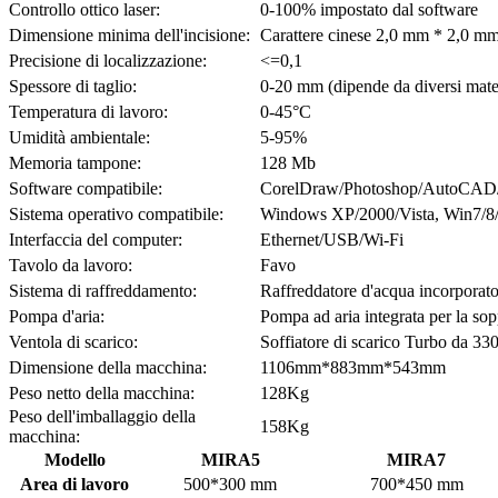
Controllo ottico laser:
0-100% impostato dal software
Dimensione minima dell'incisione:
Carattere cinese 2,0 mm * 2,0 mm
Precisione di localizzazione:
<=0,1
Spessore di taglio:
0-20 mm (dipende da diversi mater
Temperatura di lavoro:
0-45°C
Umidità ambientale:
5-95%
Memoria tampone:
128 Mb
Software compatibile:
CorelDraw/Photoshop/AutoCAD/Tut
Sistema operativo compatibile:
Windows XP/2000/Vista, Win7/8/
Interfaccia del computer:
Ethernet/USB/Wi-Fi
Tavolo da lavoro:
Favo
Sistema di raffreddamento:
Raffreddatore d'acqua incorporato
Pompa d'aria:
Pompa ad aria integrata per la so
Ventola di scarico:
Soffiatore di scarico Turbo da 33
Dimensione della macchina:
1106mm*883mm*543mm
Peso netto della macchina:
128Kg
Peso dell'imballaggio della
158Kg
macchina:
Modello
MIRA5
MIRA7
Area di lavoro
500*300 mm
700*450 mm