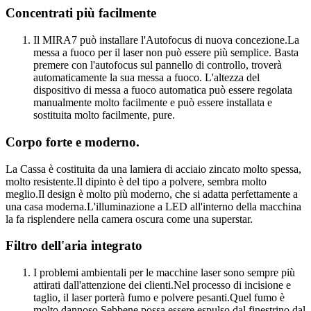
Concentrati più facilmente
Il MIRA7 può installare l'Autofocus di nuova concezione.La
messa a fuoco per il laser non può essere più semplice. Basta
premere con l'autofocus sul pannello di controllo, troverà
automaticamente la sua messa a fuoco. L'altezza del
dispositivo di messa a fuoco automatica può essere regolata
manualmente molto facilmente e può essere installata e
sostituita molto facilmente, pure.
Corpo forte e moderno.
La Cassa è costituita da una lamiera di acciaio zincato molto spessa,
molto resistente.Il dipinto è del tipo a polvere, sembra molto
meglio.Il design è molto più moderno, che si adatta perfettamente a
una casa moderna.L'illuminazione a LED all'interno della macchina
la fa risplendere nella camera oscura come una superstar.
Filtro dell'aria integrato
I problemi ambientali per le macchine laser sono sempre più
attirati dall'attenzione dei clienti.Nel processo di incisione e
taglio, il laser porterà fumo e polvere pesanti.Quel fumo è
molto dannoso.Sebbene possa essere espulso dal finestrino dal