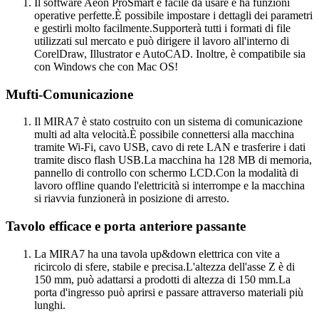
Il software Aeon ProSmart è facile da usare e ha funzioni
operative perfette.È possibile impostare i dettagli dei parametri
e gestirli molto facilmente.Supporterà tutti i formati di file
utilizzati sul mercato e può dirigere il lavoro all'interno di
CorelDraw, Illustrator e AutoCAD. Inoltre, è compatibile sia
con Windows che con Mac OS!
Mufti-Comunicazione
Il MIRA7 è stato costruito con un sistema di comunicazione
multi ad alta velocità.È possibile connettersi alla macchina
tramite Wi-Fi, cavo USB, cavo di rete LAN e trasferire i dati
tramite disco flash USB.La macchina ha 128 MB di memoria,
pannello di controllo con schermo LCD.Con la modalità di
lavoro offline quando l'elettricità si interrompe e la macchina
si riavvia funzionerà in posizione di arresto.
Tavolo efficace e porta anteriore passante
La MIRA7 ha una tavola up&down elettrica con vite a
ricircolo di sfere, stabile e precisa.L'altezza dell'asse Z è di
150 mm, può adattarsi a prodotti di altezza di 150 mm.La
porta d'ingresso può aprirsi e passare attraverso materiali più
lunghi.