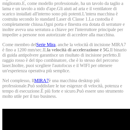
migliorato.E, come modello professionale, ha un tavolo da taglio a
lama e un tavolo a nido d'ape.Gli aiuti ad aria e il ventilatore di
scarico installati all'interno sono più potenti.L'intera macchina è
costruita secondo lo standard Laser di Classe 1.La custodia è
completamente chiusa.Ogni porta e finestra era dotata di serrature e
inoltre aveva una serratura a chiave per l'interruttore principale per
impedire a persone non autorizzate di accedere alla macchina.
Come membro del
Serie Mira
, anche la velocità di incisione MIRA7
è fino a 1200 mm/sec.IL
la velocità di accelerazione è 5G
.Il binario
di guida antipolvere garantisce un risultato di incisione perfetto.Il
raggio rosso è del tipo combinatore, che è lo stesso del percorso
laser.Inoltre, puoi scegliere l'autofocus e il WIFI per ottenere
un'esperienza operativa più semplice.
Nel complesso, Il
MIRA7
è una macchina desktop più
professionale.Può soddisfare le tue esigenze di velocità, potenza e
tempo di esecuzione.È più forte e sicuro.Può essere uno strumento
molto utile per il tuo business.