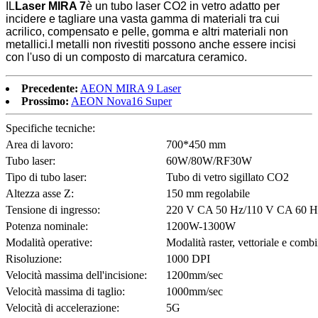
IL
Laser MIRA 7
è un tubo laser CO2 in vetro adatto per
incidere e tagliare una vasta gamma di materiali tra cui
acrilico, compensato e pelle, gomma e altri materiali non
metallici.I metalli non rivestiti possono anche essere incisi
con l'uso di un composto di marcatura ceramico.
Precedente:
AEON MIRA 9 Laser
Prossimo:
AEON Nova16 Super
Specifiche tecniche:
Area di lavoro:
700*450 mm
Tubo laser:
60W/80W/RF30W
Tipo di tubo laser:
Tubo di vetro sigillato CO2
Altezza asse Z:
150 mm regolabile
Tensione di ingresso:
220 V CA 50 Hz/110 V CA 60 H
Potenza nominale:
1200W-1300W
Modalità operative:
Modalità raster, vettoriale e combi
Risoluzione:
1000 DPI
Velocità massima dell'incisione:
1200mm/sec
Velocità massima di taglio:
1000mm/sec
Velocità di accelerazione:
5G