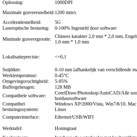
Oplossing:
1000DPI
Maximale graveersnelheid:
1200 mm/s
Acceleratiesnelheid:
5G
Laseroptische besturing:
0-100% Ingesteld door software
Chinees karakter 2,0 mm * 2,0 mm, Engels
Minimale graveergrootte:
1,0 mm * 1,0 mm
Lokalisatieprecisie:
<=0,1
Snijdikte:
0-10 mm (afhankelijk van verschillende ma
Werktemperatuur:
0-45°C
Omgevingsvochtigheid:
5-95%
Buffergeheugen:
128 MB
CorelDraw/Photoshop/AutoCAD/Alle soo
Compatibele software:
borduursoftware
Compatibel
Windows XP/2000/Vista, Win7/8/10, Mac
besturingssysteem:
Linux
Computerinterface:
Ethernet/USB/WIFI
Werktafel:
Honingraat