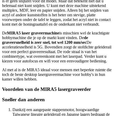
is er geen snijtafel voor dit model. Maar dat betekent niet dat u
helemaal niet kunt snijden. U kunt met deze machine uitstekend
multiplex, MDF, leer en papier snijden. Alleen bij het snijden van
acryl of andere kunststoffen is het beter om stevige, platte
voorwerpen onder de tafel te leggen, zodat het acryl niet in contact
komt met de honingraattafel en de onderkant niet verbrandt.
De
MIRA5 laser graveermachine
is misschien wel de krachtigste
hobbymachine die je op de markt kunt vinden. De
de
graveersnelheid is zeer snel, tot wel 1200 mm/sec
De
acceleratiesnelheid is 5G. Bovendien zorgt de stofdichte geleiderail
voor een perfect graveerresultaat. De rode straal is van het
combinertype, wat overeenkomt met het laserpad. Verder kunt u
kiezen voor autofocus en wifi voor een eenvoudigere bediening.
Al met al is de MIRA5 ideaal voor mensen met beperkte ruimte die
toch de beste desktop lasergraveermachine voor hobby's in hun
kamer willen hebben.
Voordelen van de MIRA5 lasergraveerder
Sneller dan anderen
Dankzij een aangepaste stappenmotor, hoogwaardige
Taiwanese lineaire geleiderail en Japanse lagers bedraagt ​​de