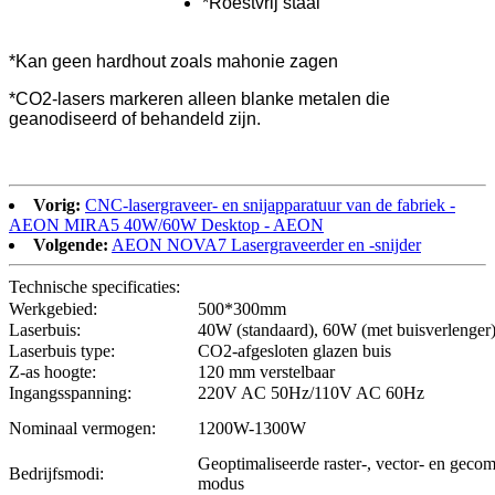
*Roestvrij staal
*Kan geen hardhout zoals mahonie zagen
*CO2-lasers markeren alleen blanke metalen die
geanodiseerd of behandeld zijn.
Vorig:
CNC-lasergraveer- en snijapparatuur van de fabriek -
AEON MIRA5 40W/60W Desktop - AEON
Volgende:
AEON NOVA7 Lasergraveerder en -snijder
Technische specificaties:
Werkgebied:
500*300mm
Laserbuis:
40W (standaard), 60W (met buisverlenger
Laserbuis type:
CO2-afgesloten glazen buis
Z-as hoogte:
120 mm verstelbaar
Ingangsspanning:
220V AC 50Hz/110V AC 60Hz
Nominaal vermogen:
1200W-1300W
Geoptimaliseerde raster-, vector- en geco
Bedrijfsmodi:
modus