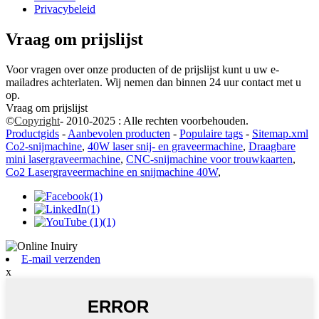
Privacybeleid
Vraag om prijslijst
Voor vragen over onze producten of de prijslijst kunt u uw e-
mailadres achterlaten. Wij nemen dan binnen 24 uur contact met u
op.
Vraag om prijslijst
©
Copyright
- 2010-2025 : Alle rechten voorbehouden.
Productgids
-
Aanbevolen producten
-
Populaire tags
-
Sitemap.xml
Co2-snijmachine
,
40W laser snij- en graveermachine
,
Draagbare
mini lasergraveermachine
,
CNC-snijmachine voor trouwkaarten
,
Co2 Lasergraveermachine en snijmachine 40W
,
E-mail verzenden
x