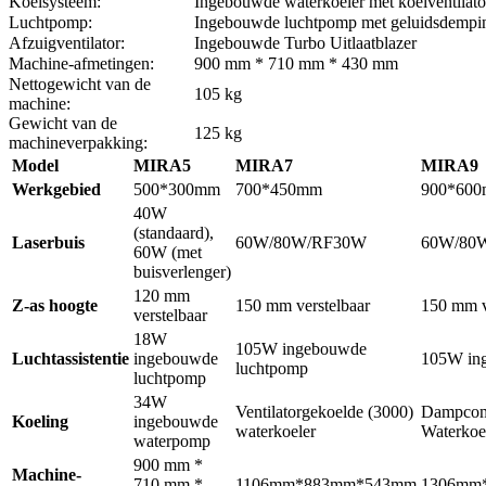
Koelsysteem:
Ingebouwde waterkoeler met koelventilato
Luchtpomp:
Ingebouwde luchtpomp met geluidsdempi
Afzuigventilator:
Ingebouwde Turbo Uitlaatblazer
Machine-afmetingen:
900 mm * 710 mm * 430 mm
Nettogewicht van de
105 kg
machine:
Gewicht van de
125 kg
machineverpakking:
Model
MIRA5
MIRA7
MIRA9
Werkgebied
500*300mm
700*450mm
900*60
40W
(standaard),
Laserbuis
60W/80W/RF30W
60W/80
60W (met
buisverlenger)
120 mm
Z-as hoogte
150 mm verstelbaar
150 mm v
verstelbaar
18W
105W ingebouwde
Luchtassistentie
ingebouwde
105W in
luchtpomp
luchtpomp
34W
Ventilatorgekoelde (3000)
Dampcomp
Koeling
ingebouwde
waterkoeler
Waterkoe
waterpomp
900 mm *
Machine-
710 mm *
1106mm*883mm*543mm
1306mm