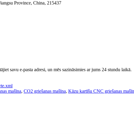
Jiangsu Province, China, 215437
ājiet savu e-pasta adresi, un mēs sazināsimies ar jums 24 stundu laikā.
rte.xml
anas mašīna
,
CO2 griešanas mašīna
,
Kāzu kartīšu CNC griešanas mašī