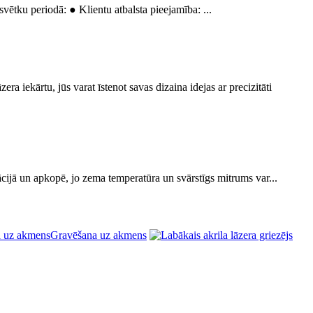
ētku periodā: ● Klientu atbalsta pieejamība: ...
 iekārtu, jūs varat īstenot savas dizaina idejas ar precizitāti
ā un apkopē, jo zema temperatūra un svārstīgs mitrums var...
Gravēšana uz akmens