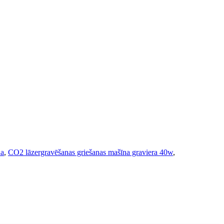
na
,
CO2 lāzergravēšanas griešanas mašīna graviera 40w
,