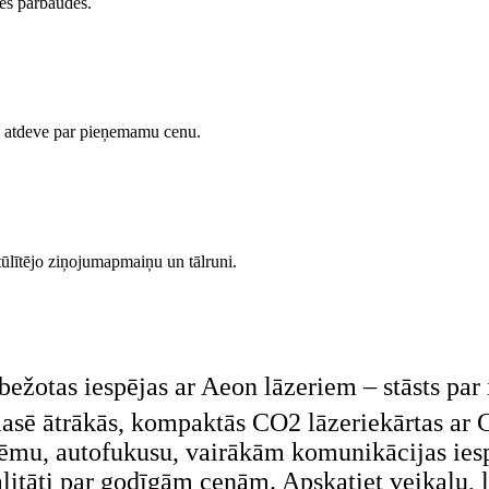
tes pārbaudes.
mu atdeve par pieņemamu cenu.
tūlītējo ziņojumapmaiņu un tālruni.
obežotas iespējas ar Aeon lāzeriem – stāsts pa
klasē ātrākās, kompaktās CO2 lāzeriekārtas ar
tēmu, autofukusu, vairākām komunikācijas ies
litāti par godīgām cenām. Apskatiet veikalu, l