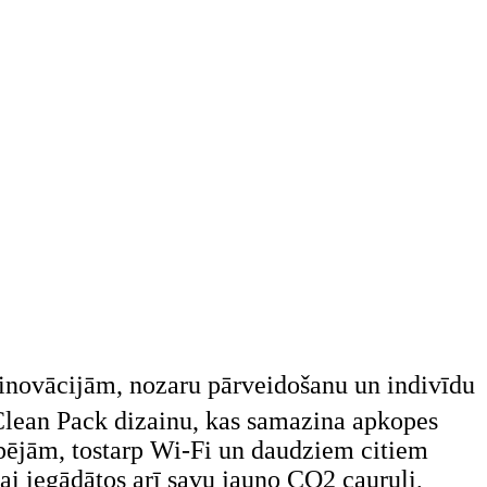
r inovācijām, nozaru pārveidošanu un indivīdu
 Clean Pack dizainu, kas samazina apkopes
pējām, tostarp Wi-Fi un daudziem citiem
ai iegādātos arī savu jauno CO2 cauruli,