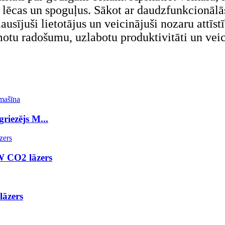
 lēcas un spoguļus. Sākot ar daudzfunkcionālās
sījuši lietotājus un veicinājuši nozaru attīst
otu radošumu, uzlabotu produktivitāti un veici
iezējs M...
CO2 lāzers
āzers