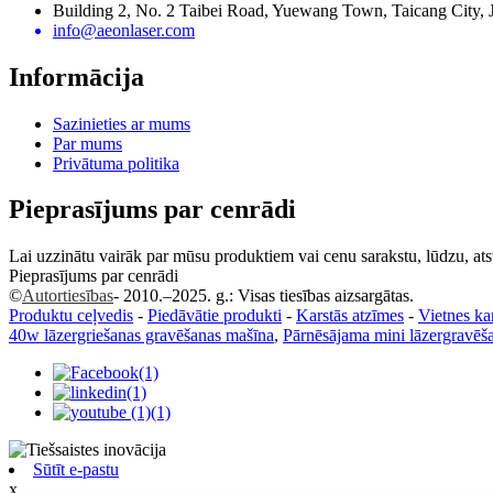
Building 2, No. 2 Taibei Road, Yuewang Town, Taicang City, 
info@aeonlaser.com
Informācija
Sazinieties ar mums
Par mums
Privātuma politika
Pieprasījums par cenrādi
Lai uzzinātu vairāk par mūsu produktiem vai cenu sarakstu, lūdzu, atst
Pieprasījums par cenrādi
©
Autortiesības
- 2010.–2025. g.: Visas tiesības aizsargātas.
Produktu ceļvedis
-
Piedāvātie produkti
-
Karstās atzīmes
-
Vietnes ka
40w lāzergriešanas gravēšanas mašīna
,
Pārnēsājama mini lāzergravēš
Sūtīt e-pastu
x