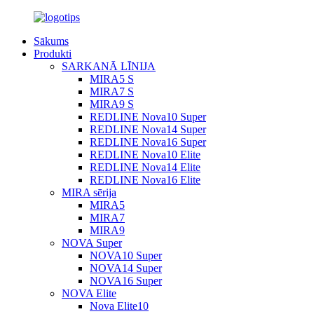
Sākums
Produkti
SARKANĀ LĪNIJA
MIRA5 S
MIRA7 S
MIRA9 S
REDLINE Nova10 Super
REDLINE Nova14 Super
REDLINE Nova16 Super
REDLINE Nova10 Elite
REDLINE Nova14 Elite
REDLINE Nova16 Elite
MIRA sērija
MIRA5
MIRA7
MIRA9
NOVA Super
NOVA10 Super
NOVA14 Super
NOVA16 Super
NOVA Elite
Nova Elite10