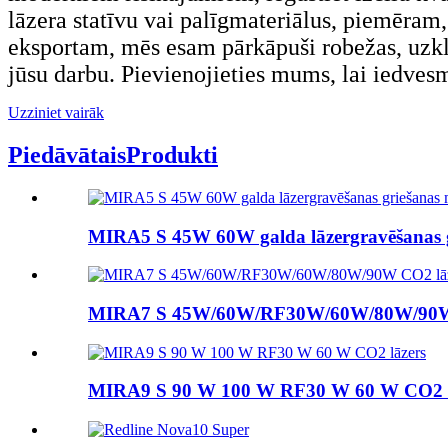
lāzera statīvu vai palīgmateriālus, piemēram,
eksportam, mēs esam pārkāpuši robežas, uzklau
jūsu darbu. Pievienojieties mums, lai iedvesm
Uzziniet vairāk
Piedāvātais
Produkti
MIRA5 S 45W 60W galda lāzergravēšanas gr
MIRA7 S 45W/60W/RF30W/60W/80W/90W 
MIRA9 S 90 W 100 W RF30 W 60 W CO2 l