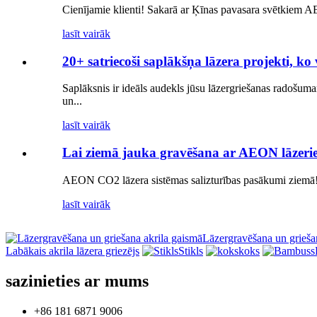
Cienījamie klienti! Sakarā ar Ķīnas pavasara svētkiem AEO
lasīt vairāk
20+ satriecoši saplākšņa lāzera projekti, k
Saplāksnis ir ideāls audekls jūsu lāzergriešanas radošuma
un...
lasīt vairāk
Lai ziemā jauka gravēšana ar AEON lāzeri
AEON CO2 lāzera sistēmas salizturības pasākumi ziemā!!
lasīt vairāk
Lāzergravēšana un grieša
Labākais akrila lāzera griezējs
Stikls
koks
sazinieties ar mums
+86 181 6871 9006