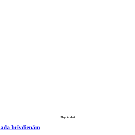
Bloga ieraksti
gada brīvdienām