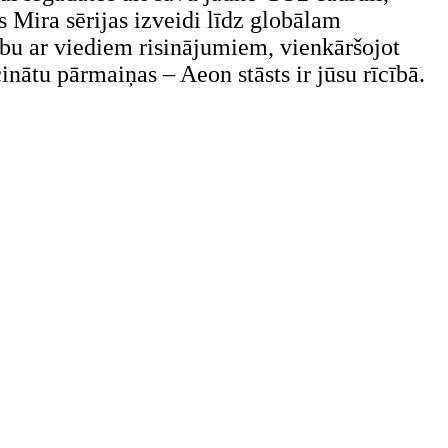
 Mira sērijas izveidi līdz globālam
ību ar viediem risinājumiem, vienkāršojot
nātu pārmaiņas – Aeon stāsts ir jūsu rīcībā.