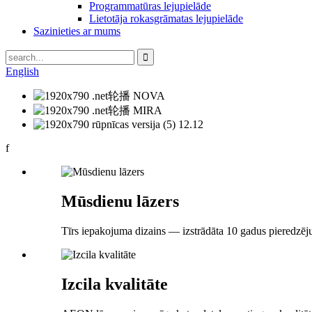
Programmatūras lejupielāde
Lietotāja rokasgrāmatas lejupielāde
Sazinieties ar mums
English
f
Mūsdienu lāzers
Tīrs iepakojuma dizains — izstrādāta 10 gadus pieredzēj
Izcila kvalitāte