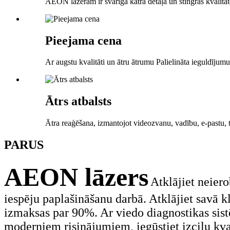
AEON lāzeram ir svarīga katra detaļa un stingras kvalitā
Pieejama cena
Ar augstu kvalitāti un ātru ātrumu Palielināta ieguldīju
Ātrs atbalsts
Ātra reaģēšana, izmantojot videozvanu, vadību, e-pastu, 
PAR
US
AEON lāzers
Atklājiet neier
iespēju paplašināšanu darbā. Atklājiet savā 
izmaksas par 90%. Ar viedo diagnostikas sis
moderniem risinājumiem, iegūstiet izcilu kva