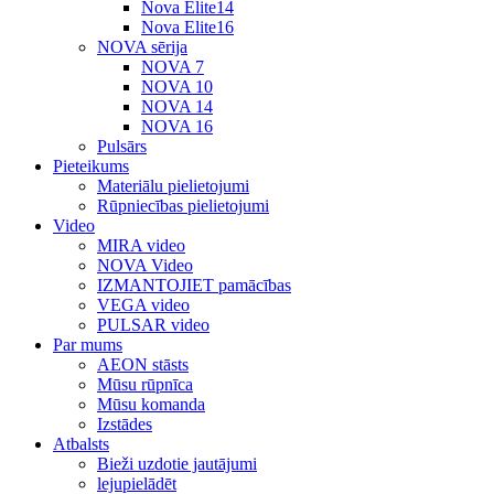
Nova Elite14
Nova Elite16
NOVA sērija
NOVA 7
NOVA 10
NOVA 14
NOVA 16
Pulsārs
Pieteikums
Materiālu pielietojumi
Rūpniecības pielietojumi
Video
MIRA video
NOVA Video
IZMANTOJIET pamācības
VEGA video
PULSAR video
Par mums
AEON stāsts
Mūsu rūpnīca
Mūsu komanda
Izstādes
Atbalsts
Bieži uzdotie jautājumi
lejupielādēt