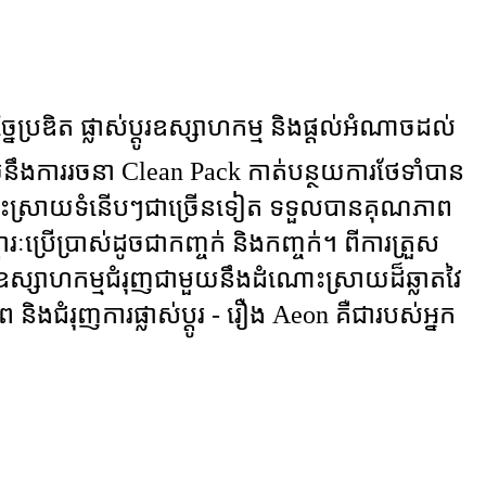
រឌិត ផ្លាស់ប្តូរឧស្សាហកម្ម និងផ្តល់អំណាចដល់
ួយនឹងការរចនា Clean Pack កាត់បន្ថយការថែទាំបាន
និងដំណោះស្រាយទំនើបៗជាច្រើនទៀត ទទួលបានគុណភាព
រៈប្រើប្រាស់ដូចជាកញ្ចក់ និងកញ្ចក់។ ពីការត្រួស
និងឧស្សាហកម្មជំរុញជាមួយនឹងដំណោះស្រាយដ៏ឆ្លាតវៃ
ិងជំរុញការផ្លាស់ប្តូរ - រឿង Aeon គឺជារបស់អ្នក