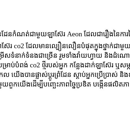
នដែនកំណត់ជាមួយឡាស៊ែរ Aeon ដែលជារឿងនៃការច្នៃប្
នឡាស៊ែរ co2 ដែលមានល្បឿនលឿនបំផុតក្នុងថ្នាក់ជាម
្វូស ជម្រើសទំនាក់ទំនងជាច្រើន រួមទាំងវ៉ាយហ្វាយ 
ាប់បំពង់ co2 ថ្មីរបស់អ្នក កន្លែងដាក់ឡាស៊ែរ ឬសម្ភា
យើងបានផ្លាស់ប្តូរព្រំដែន ស្តាប់អ្នកប្រើប្រាស់ 
យពួកយើងដើម្បីបញ្ឆេះភាពច្នៃប្រឌិត បង្កើនផលិតភាព ន