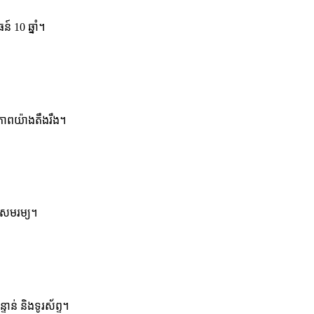
 10 ឆ្នាំ។
ណភាពយ៉ាងតឹងរឹង។
ៃសមរម្យ។
ាន់ និងទូរស័ព្ទ។