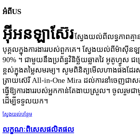
អំពី
US
អ៊ីអនឡាស៊ែរ
ស្វែងយល់ពីលទ្ធភាពគ្មា
បុគ្គលក្នុងការងាររបស់ពួកគេ។ ស្វែងយល់ពីម៉ាស៊ី
90% ។ ជាមួយនឹងប្រព័ន្ធវិនិច្ឆ័យឆ្លាតវៃ អូតូហ
ខ្ពស់ក្នុងតម្លៃសមរម្យ។ សូមពិនិត្យមើលហាងផងដែរសម្រ
ត្រាយស៊េរី All-in-One Mira ដល់ការនាំចេញជាសកល 
ធ្វើឱ្យការងាររបស់អ្នកកាន់តែងាយស្រួល។ ចូលរួមជាមួ
ដើម្បីទទួលយក។
ស្វែងយល់បន្ថែម
លក្ខណៈពិសេស
ផលិតផល