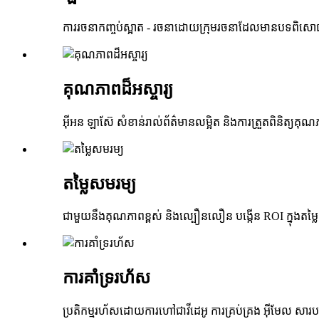
ការរចនាកញ្ចប់ស្អាត - រចនាដោយក្រុមរចនាដែលមានបទពិសោធន៍
គុណភាពដ៏អស្ចារ្យ
អ៊ីអន ឡាស៊ែ សំខាន់រាល់ព័ត៌មានលម្អិត និងការត្រួតពិនិត្យគុ
តម្លៃសមរម្យ
ជាមួយនឹងគុណភាពខ្ពស់ និងល្បឿនលឿន បង្កើន ROI ក្នុងតម្ល
ការគាំទ្ររហ័ស
ប្រតិកម្មរហ័សដោយការហៅជាវីដេអូ ការគ្រប់គ្រង អ៊ីមែល សារបន្ទ