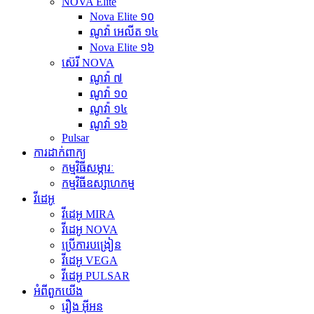
NOVA Elite
Nova Elite ១០
ណូវ៉ា អេលីត ១៤
Nova Elite ១៦
ស៊េរី NOVA
ណូវ៉ា ៧
ណូវ៉ា ១០
ណូវ៉ា ១៤
ណូវ៉ា ១៦
Pulsar
ការដាក់ពាក្យ
កម្មវិធីសម្ភារៈ
កម្មវិធីឧស្សាហកម្ម
វីដេអូ
វីដេអូ MIRA
វីដេអូ NOVA
ប្រើការបង្រៀន
វីដេអូ VEGA
វីដេអូ PULSAR
អំពីពួកយើង
រឿង អ៊ីអន