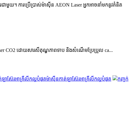
ើការជាមួយ។ ការប្រើប្រាស់ម៉ាស៊ីន AEON Laser អ្នកអាចនាំមកនូវគំនិត
ON Laser CO2 ដោយសារសីតុណ្ហភាពទាប និងសំណើមប្រែប្រួល ca...
ម៉ាស៊ីនកាត់ឡាស៊ែរអាគ្រីលីកល្អបំផុត