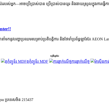
ិតឡាស៊ែររបស់អ្នក—អាចប្រើប្រាស់បាន ប្រើប្រាស់បានយូរ និងងាយស្រួលក្នុងការធ្វ
nter!!
ូវរងានាំមកនូវបញ្ហាប្រឈមសម្រាប់ប្រតិបត្តិការ និងថែទាំប្រព័ន្ធឡាស៊ែរ AE
កម្មវិធីឡាស៊ែរ
តុកុំព្យូទ័រ MDF
ការឆ្លាក់លើថ្ម
angsu ប្រទេសចិន 215437