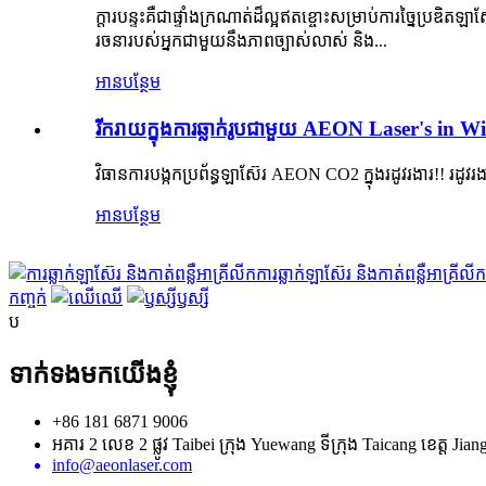
ក្តារបន្ទះគឺជាផ្ទាំងក្រណាត់ដ៏ល្អឥតខ្ចោះសម្រាប់ការច្នៃប្រឌ
រចនារបស់អ្នកជាមួយនឹងភាពច្បាស់លាស់ និង...
អានបន្ថែម
រីករាយក្នុងការឆ្លាក់រូបជាមួយ AEON Laser's in Wi
វិធានការបង្កកប្រព័ន្ធឡាស៊ែរ AEON CO2 ក្នុងរដូវរងារ!! រដ
អានបន្ថែម
ការឆ្លាក់ឡាស៊ែរ និងកាត់ពន្លឺអាគ្រីលីក
កញ្ចក់
ឈើ
ឫស្សី
ប
ទាក់ទងមកយើងខ្ញុំ
+86 181 6871 9006
អគារ 2 លេខ 2 ផ្លូវ Taibei ក្រុង Yuewang ទីក្រុង Taicang ខេត្ត Ji
info@aeonlaser.com