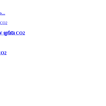
...
 ឡាស៊ែរ CO2
CO2