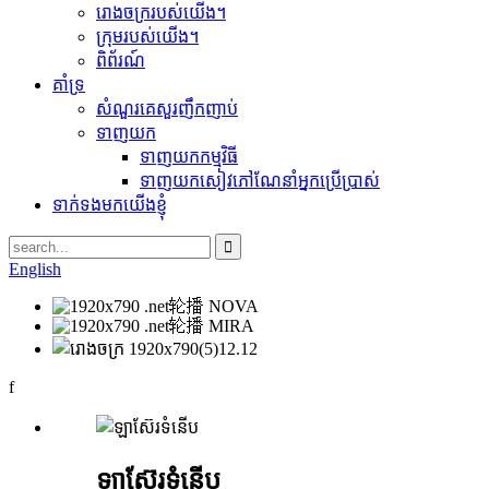
រោងចក្ររបស់យើង។
ក្រុមរបស់យើង។
ពិព័រណ៍
គាំទ្រ
សំណួរគេសួរញឹកញាប់
ទាញយក
ទាញយកកម្មវិធី
ទាញយកសៀវភៅណែនាំអ្នកប្រើប្រាស់
ទាក់ទងមកយើងខ្ញុំ
English
f
ឡាស៊ែរទំនើប