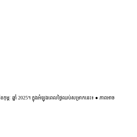
 ខែកុម្ភៈ ឆ្នាំ 2025។ ក្នុងអំឡុងពេលថ្ងៃឈប់សម្រាកនេះ៖ ● ភាពអាច