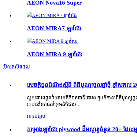
AEON Nova16 Super
AEON MIRA7 ឡាស៊ែរ
AEON MIRA 9 ឡាស៊ែរ
មើលផលិតផល
សេចក្តីជូនដំណឹងស្តីពី ពិធីបុណ្យចូលឆ្នាំថ្មី ឆ្នាំសកល 
សូមគោរពជូនចំពោះអតិថិជនជាទីគោរព ក្នុងឱកាសពិធីបុណ្យចូលឆ្នាំ
រកបាននៃការគាំទ្រអតិថិជន៖ ...
អានបន្ថែម
គម្រោងឡាស៊ែរ plywood ដ៏អស្ចារ្យចំនួន 20+ ដែ