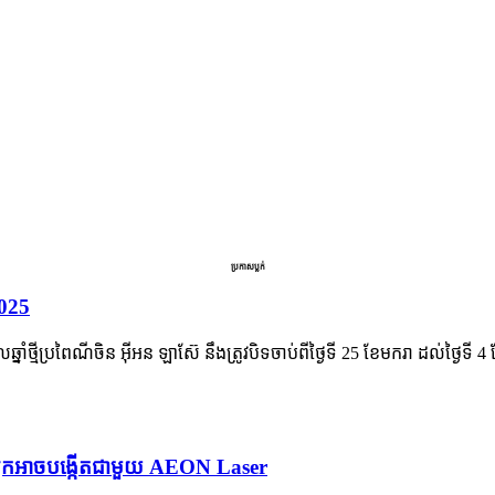
ប្រកាសប្លក់
2025
ថ្មីប្រពៃណីចិន អ៊ីអន ឡាស៊ែ នឹងត្រូវបិទចាប់ពីថ្ងៃទី 25 ខែមករា ដល់ថ្ងៃទី 4
លអ្នកអាចបង្កើតជាមួយ AEON Laser