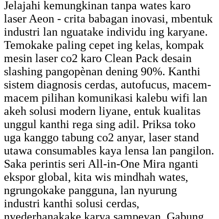
Jelajahi kemungkinan tanpa wates karo
laser Aeon - crita babagan inovasi, mbentuk
industri lan nguatake individu ing karyane.
Temokake paling cepet ing kelas, kompak
mesin laser co2 karo Clean Pack desain
slashing pangopènan dening 90%. Kanthi
sistem diagnosis cerdas, autofucus, macem-
macem pilihan komunikasi kalebu wifi lan
akeh solusi modern liyane, entuk kualitas
unggul kanthi rega sing adil. Priksa toko
uga kanggo tabung co2 anyar, laser stand
utawa consumables kaya lensa lan pangilon.
Saka perintis seri All-in-One Mira nganti
ekspor global, kita wis mindhah wates,
ngrungokake pangguna, lan nyurung
industri kanthi solusi cerdas,
nyederhanakake karya sampeyan. Gabung