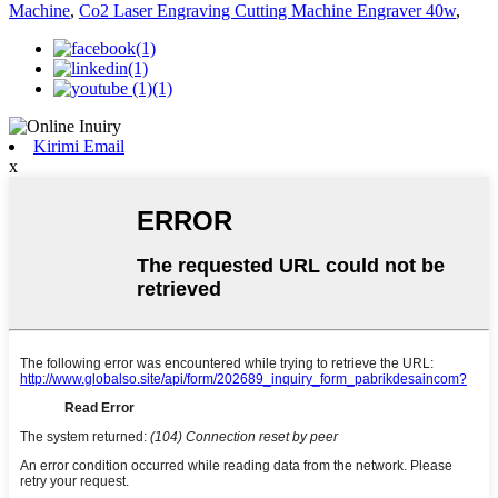
Machine
,
Co2 Laser Engraving Cutting Machine Engraver 40w
,
Kirimi Email
x