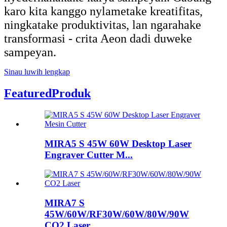
karo kita kanggo nylametake kreatifitas,
ningkatake produktivitas, lan ngarahake
transformasi - crita Aeon dadi duweke
sampeyan.
Sinau luwih lengkap
Featured
Produk
MIRA5 S 45W 60W Desktop Laser
Engraver Cutter M...
MIRA7 S
45W/60W/RF30W/60W/80W/90W
CO2 Laser