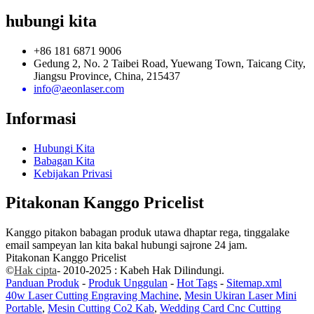
hubungi kita
+86 181 6871 9006
Gedung 2, No. 2 Taibei Road, Yuewang Town, Taicang City,
Jiangsu Province, China, 215437
info@aeonlaser.com
Informasi
Hubungi Kita
Babagan Kita
Kebijakan Privasi
Pitakonan Kanggo Pricelist
Kanggo pitakon babagan produk utawa dhaptar rega, tinggalake
email sampeyan lan kita bakal hubungi sajrone 24 jam.
Pitakonan Kanggo Pricelist
©
Hak cipta
- 2010-2025 : Kabeh Hak Dilindungi.
Panduan Produk
-
Produk Unggulan
-
Hot Tags
-
Sitemap.xml
40w Laser Cutting Engraving Machine
,
Mesin Ukiran Laser Mini
Portable
,
Mesin Cutting Co2 Kab
,
Wedding Card Cnc Cutting