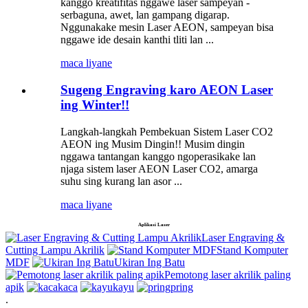
kanggo kreatifitas nggawe laser sampeyan -
serbaguna, awet, lan gampang digarap.
Nggunakake mesin Laser AEON, sampeyan bisa
nggawe ide desain kanthi tliti lan ...
maca liyane
Sugeng Engraving karo AEON Laser
ing Winter!!
Langkah-langkah Pembekuan Sistem Laser CO2
AEON ing Musim Dingin!! Musim dingin
nggawa tantangan kanggo ngoperasikake lan
njaga sistem laser AEON Laser CO2, amarga
suhu sing kurang lan asor ...
maca liyane
Aplikasi Laser
Laser Engraving &
Cutting Lampu Akrilik
Stand Komputer
MDF
Ukiran Ing Batu
Pemotong laser akrilik paling
apik
kaca
kayu
pring
.