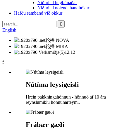
Niðurhal hugbúnaðar
Niðurhal notendahandbókar
Hafðu samband við okkur
English
f
Nútíma leysigeisli
Hrein pakkningahönnun - hönnuð af 10 ára
reynslumiklu hönnunarteymi.
Frábær gæði