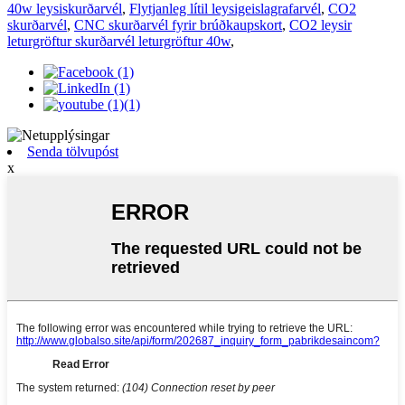
40w leysiskurðarvél
,
Flytjanleg lítil leysigeislagrafarvél
,
CO2
skurðarvél
,
CNC skurðarvél fyrir brúðkaupskort
,
CO2 leysir
leturgröftur skurðarvél leturgröftur 40w
,
Senda tölvupóst
x