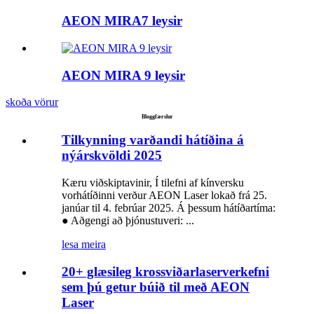
AEON MIRA7 leysir
AEON MIRA 9 leysir
skoða vörur
Bloggfærslur
Tilkynning varðandi hátíðina á
nýárskvöldi 2025
Kæru viðskiptavinir, Í tilefni af kínversku
vorhátíðinni verður AEON Laser lokað frá 25.
janúar til 4. febrúar 2025. Á þessum hátíðartíma:
● Aðgengi að þjónustuveri: ...
lesa meira
20+ glæsileg krossviðarlaserverkefni
sem þú getur búið til með AEON
Laser