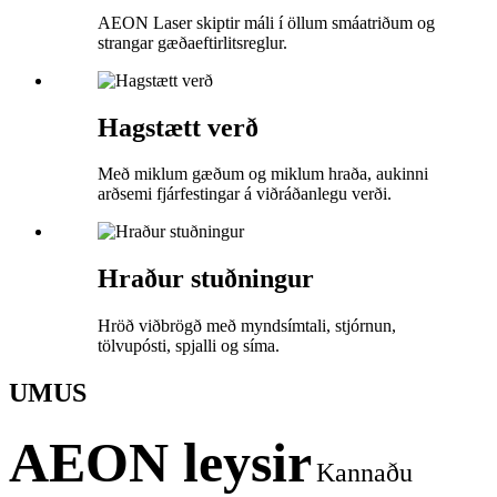
AEON Laser skiptir máli í öllum smáatriðum og
strangar gæðaeftirlitsreglur.
Hagstætt verð
Með miklum gæðum og miklum hraða, aukinni
arðsemi fjárfestingar á viðráðanlegu verði.
Hraður stuðningur
Hröð viðbrögð með myndsímtali, stjórnun,
tölvupósti, spjalli og síma.
UM
US
AEON leysir
Kannaðu