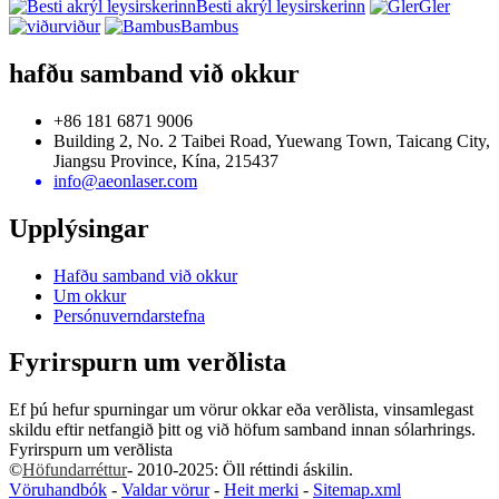
Besti akrýl leysirskerinn
Gler
viður
Bambus
hafðu samband við okkur
+86 181 6871 9006
Building 2, No. 2 Taibei Road, Yuewang Town, Taicang City,
Jiangsu Province, Kína, 215437
info@aeonlaser.com
Upplýsingar
Hafðu samband við okkur
Um okkur
Persónuverndarstefna
Fyrirspurn um verðlista
Ef þú hefur spurningar um vörur okkar eða verðlista, vinsamlegast
skildu eftir netfangið þitt og við höfum samband innan sólarhrings.
Fyrirspurn um verðlista
©
Höfundarréttur
- 2010-2025: Öll réttindi áskilin.
Vöruhandbók
-
Valdar vörur
-
Heit merki
-
Sitemap.xml