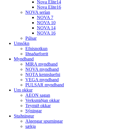
Nova Elite14
Nova Elite16
NOVA serían
NOVA 7
NOVA 10
NOVA 14
NOVA 16
Púlsar
Umsókn
Efnisnotkun
Iðnaðarforrit
Myndband
MIRA myndband
NOVA myndband
NOTA kennsluefni
VEGA myndband
PULSAR myndband
Um okkur
AEON sagan
Verksmiðjan okkar
Teymið okkar
Sýningar
Stuðningur
Algengar spurningar
sækja