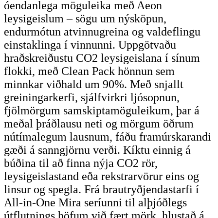
óendanlega möguleika með Aeon
leysigeislum – sögu um nýsköpun,
endurmótun atvinnugreina og valdeflingu
einstaklinga í vinnunni. Uppgötvaðu
hraðskreiðustu CO2 leysigeislana í sínum
flokki, með Clean Pack hönnun sem
minnkar viðhald um 90%. Með snjallt
greiningarkerfi, sjálfvirkri ljósopnun,
fjölmörgum samskiptamöguleikum, þar á
meðal þráðlausu neti og mörgum öðrum
nútímalegum lausnum, fáðu framúrskarandi
gæði á sanngjörnu verði. Kíktu einnig á
búðina til að finna nýja CO2 rör,
leysigeislastand eða rekstrarvörur eins og
linsur og spegla. Frá brautryðjendastarfi í
All-in-One Mira seríunni til alþjóðlegs
útflutnings höfum við fært mörk, hlustað á