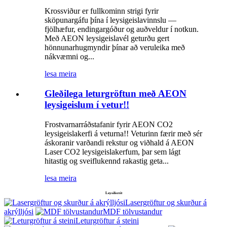
Krossviður er fullkominn strigi fyrir
sköpunargáfu þína í leysigeislavinnslu —
fjölhæfur, endingargóður og auðveldur í notkun.
Með AEON leysigeislavél geturðu gert
hönnunarhugmyndir þínar að veruleika með
nákvæmni og...
lesa meira
Gleðilega leturgröftun með AEON
leysigeislum í vetur!!
Frostvarnarráðstafanir fyrir AEON CO2
leysigeislakerfi á veturna!! Veturinn færir með sér
áskoranir varðandi rekstur og viðhald á AEON
Laser CO2 leysigeislakerfum, þar sem lágt
hitastig og sveiflukennd rakastig geta...
lesa meira
Leysiforrit
Lasergröftur og skurður á
akrýlljósi
MDF tölvustandur
Leturgröftur á steini