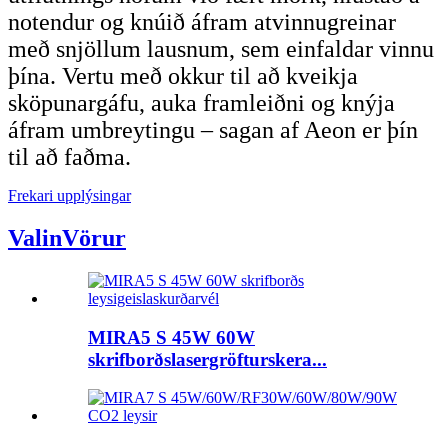
notendur og knúið áfram atvinnugreinar
með snjöllum lausnum, sem einfaldar vinnu
þína. Vertu með okkur til að kveikja
sköpunargáfu, auka framleiðni og knýja
áfram umbreytingu – sagan af Aeon er þín
til að faðma.
Frekari upplýsingar
Valin
Vörur
MIRA5 S 45W 60W
skrifborðslasergröfturskera...