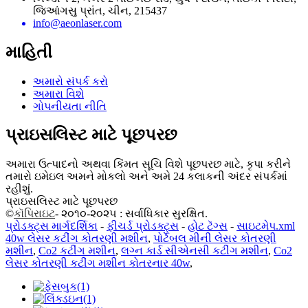
જિઆંગસુ પ્રાંત, ચીન, 215437
info@aeonlaser.com
માહિતી
અમારો સંપર્ક કરો
અમારા વિશે
ગોપનીયતા નીતિ
પ્રાઇસલિસ્ટ માટે પૂછપરછ
અમારા ઉત્પાદનો અથવા કિંમત સૂચિ વિશે પૂછપરછ માટે, કૃપા કરીને
તમારો ઇમેઇલ અમને મોકલો અને અમે 24 કલાકની અંદર સંપર્કમાં
રહીશું.
પ્રાઇસલિસ્ટ માટે પૂછપરછ
©
કૉપિરાઇટ
- ૨૦૧૦-૨૦૨૫ : સર્વાધિકાર સુરક્ષિત.
પ્રોડક્ટ્સ માર્ગદર્શિકા
-
ફીચર્ડ પ્રોડક્ટ્સ
-
હોટ ટૅગ્સ
-
સાઇટમેપ.xml
40w લેસર કટીંગ કોતરણી મશીન
,
પોર્ટેબલ મીની લેસર કોતરણી
મશીન
,
Co2 કટીંગ મશીન
,
લગ્ન કાર્ડ સીએનસી કટીંગ મશીન
,
Co2
લેસર કોતરણી કટીંગ મશીન કોતરનાર 40w
,