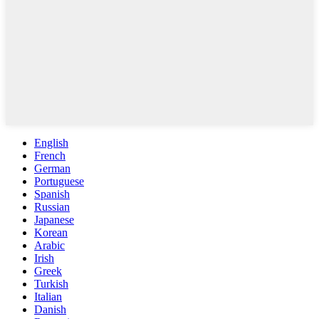
English
French
German
Portuguese
Spanish
Russian
Japanese
Korean
Arabic
Irish
Greek
Turkish
Italian
Danish