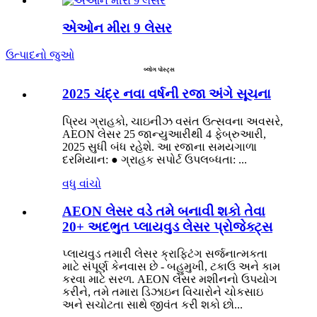
એઓન મીરા 9 લેસર
ઉત્પાદનો જુઓ
બ્લોગ પોસ્ટ્સ
2025 ચંદ્ર નવા વર્ષની રજા અંગે સૂચના
પ્રિય ગ્રાહકો, ચાઇનીઝ વસંત ઉત્સવના અવસરે,
AEON લેસર 25 જાન્યુઆરીથી 4 ફેબ્રુઆરી,
2025 સુધી બંધ રહેશે. આ રજાના સમયગાળા
દરમિયાન: ● ગ્રાહક સપોર્ટ ઉપલબ્ધતા: ...
વધુ વાંચો
AEON લેસર વડે તમે બનાવી શકો તેવા
20+ અદભુત પ્લાયવુડ લેસર પ્રોજેક્ટ્સ
પ્લાયવુડ તમારી લેસર ક્રાફ્ટિંગ સર્જનાત્મકતા
માટે સંપૂર્ણ કેનવાસ છે - બહુમુખી, ટકાઉ અને કામ
કરવા માટે સરળ. AEON લેસર મશીનનો ઉપયોગ
કરીને, તમે તમારા ડિઝાઇન વિચારોને ચોકસાઇ
અને સચોટતા સાથે જીવંત કરી શકો છો...