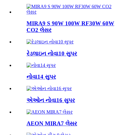
MIRA9 S 90W 100W RF30W 60W
CO2 લેસર
રેડલાઇન નોવા10 સુપર
નોવા14 સુપર
એઓન નોવા16 સુપર
AEON MIRA7 લેસર