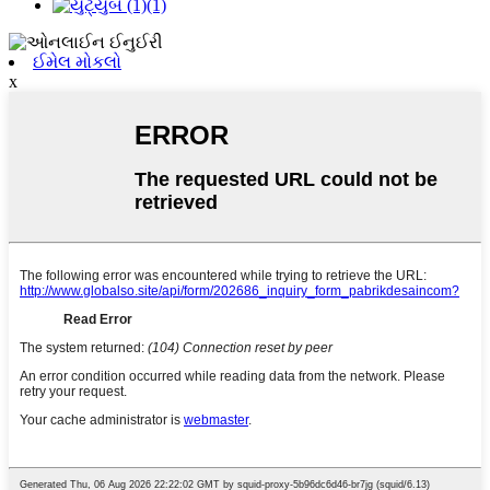
ઈમેલ મોકલો
x