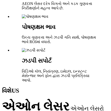
AEON લેસર દરેક વિગતો અને કડક ગુણવત્તા
નિરીક્ષણોને મહત્વ આપે છે.
પોષણક્ષમ ભાવ
ઉચ્ચ ગુણવત્તા અને ઝડપી ગતિ સાથે, પોષણક્ષમ
ભાવે ROIમાં વધારો.
ઝડપી સપોર્ટ
વિડિઓ કૉલ, નિયંત્રણ, ઇમેઇલ, ઇન્સ્ટન્ટ
મેસેન્જર અને ફોન દ્વારા ઝડપી પ્રતિક્રિયા
આપો.
વિશે
US
એઓન લેસર
એઓન લેસરો