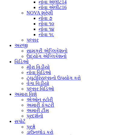
નોવા એલીટ14
નોવા એલીટ16
NOVA શ્રેણી
નોવા ૭
નોવા ૧૦
નોવા ૧૪
નોવા ૧૬
પલ્સર
અરજી
સામગ્રી એપ્લિકેશનો
ઉદ્યોગ એપ્લિકેશનો
વિડિઓ
મીરા વિડીયો
નોવા વિડિઓ
ટ્યુટોરિયલ્સનો ઉપયોગ કરો
વેગા વિડીયો
પલ્સર વિડિઓ
અમારા વિશે
એઓન સ્ટોરી
અમારી ફેક્ટરી
અમારી ટીમ
પ્રદર્શનો
સપોર્ટ
પ્રશ્નો
ડાઉનલોડ કરો