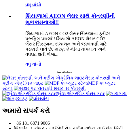
વધુ વાંચો
શિયાળામાં AEON લેસર સાથે કોતરણીની
શુભકામનાઓ!!
શિયાળામાં AEON CO2 લેસર સિસ્ટમના ફ્રીઝ
પ્રૂફિંગ પગલાં!! શિયાળો AEON લેસર CO2
લેસર સિસ્ટમના સંચાલન અને જાળવણી માટે
પડકારો લાવે છે, કારણ કે નીચા તાપમાન અને
વધઘટ થતી ભેજ...
વધુ વાંચો
લેસર એપ્લિકેશન્સ
લેસર કોતરણી અને
કટીંગ એક્રેલિક લાઇટ
MDF કમ્પ્યુટર
સ્ટેન્ડ
પથ્થર પર કોતરણી
શ્રેષ્ઠ એક્રેલિક લેસર કટર
કાચ
લાકડું
વાંસ
અમારો સંપર્ક કરો
+86 181 6871 9006
બિલ્ડીંગ 2, નંબર 2 તાઈબેઈ રોડ, યુવેંગ ટાઉન, તાઈકાંગ સિટી,