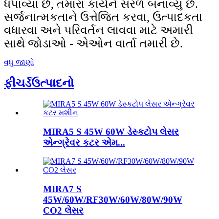
ધપાવ્યા છે, તમારા કાર્યને સરળ બનાવ્યું છે.
સર્જનાત્મકતાને ઉત્તેજિત કરવા, ઉત્પાદકતા
વધારવા અને પરિવર્તન લાવવા માટે અમારી
સાથે જોડાઓ - એઓન વાર્તા તમારી છે.
વધુ જાણો
ફીચર્ડ
ઉત્પાદનો
MIRA5 S 45W 60W ડેસ્કટોપ લેસર
એન્ગ્રેવર કટર એમ...
MIRA7 S
45W/60W/RF30W/60W/80W/90W
CO2 લેસર