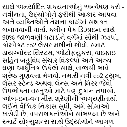
સાથે અમર્યાદિત શક્યતાઓનું અન્વેષણ કરો -
નવીનતા, ઉદ્યોગોને ફરીથી આકાર આપવા
અને વ્યક્તિઓને તેમના કાર્યમાં સશક્ત
બનાવવાની વાર્તા. ક્લીન પેક ડિઝાઇન સાથે
90% જાળવણી ઘટાડીને વર્ગમાં સૌથી ઝડપી,
કોમ્પેક્ટ co2 લેસર મશીનો શોધો. સ્માર્ટ
ડાયગ્નોસ્ટ સિસ્ટમ, ઓટોફ્યુકસ, વાઇફાઇ
સહિત બહુવિધ સંચાર વિકલ્પો અને અન્ય
ઘણા આધુનિક ઉકેલો સાથે, વાજબી ભાવે
શ્રેષ્ઠ ગુણવત્તા મેળવો. તમારી નવી co2 ટ્યુબ,
લેસર સ્ટેન્ડ અથવા લેન્સ અને મિરર જેવી
ઉપભોક્તા વસ્તુઓ માટે પણ દુકાન તપાસો.
ઓલ-ઇન-વન મીરા શ્રેણીની અગ્રણીતાથી
લઈને વૈશ્વિક નિકાસ સુધી, અમે સીમાઓ
ખસેડી છે, વપરાશકર્તાઓને સાંભળ્યા છે અને
સ્માર્ટ સોલ્યુશન્સ સાથે ઉદ્યોગોને આગળ