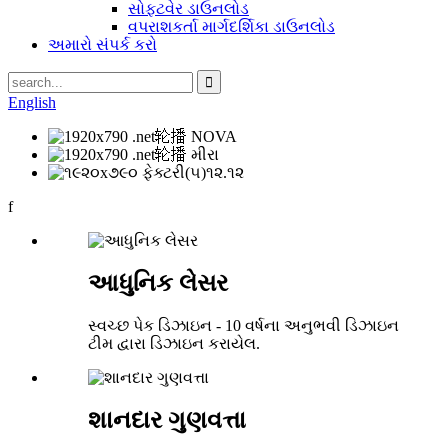
સોફ્ટવેર ડાઉનલોડ
વપરાશકર્તા માર્ગદર્શિકા ડાઉનલોડ
અમારો સંપર્ક કરો
English
f
આધુનિક લેસર
સ્વચ્છ પેક ડિઝાઇન - 10 વર્ષના અનુભવી ડિઝાઇન
ટીમ દ્વારા ડિઝાઇન કરાયેલ.
શાનદાર ગુણવત્તા