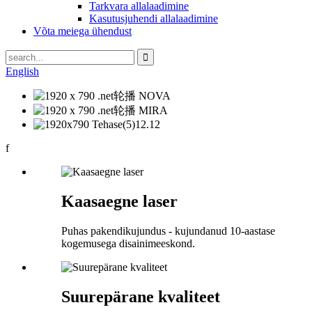
Tarkvara allalaadimine
Kasutusjuhendi allalaadimine
Võta meiega ühendust
English
f
Kaasaegne laser
Puhas pakendikujundus - kujundanud 10-aastase
kogemusega disainimeeskond.
Suurepärane kvaliteet