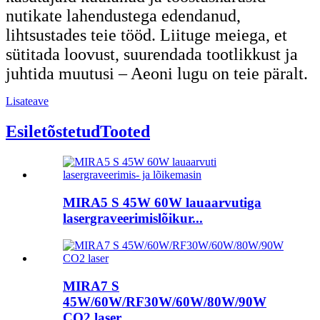
nutikate lahendustega edendanud,
lihtsustades teie tööd. Liituge meiega, et
sütitada loovust, suurendada tootlikkust ja
juhtida muutusi – Aeoni lugu on teie päralt.
Lisateave
Esiletõstetud
Tooted
MIRA5 S 45W 60W lauaarvutiga
lasergraveerimislõikur...
MIRA7 S
45W/60W/RF30W/60W/80W/90W
CO2 laser