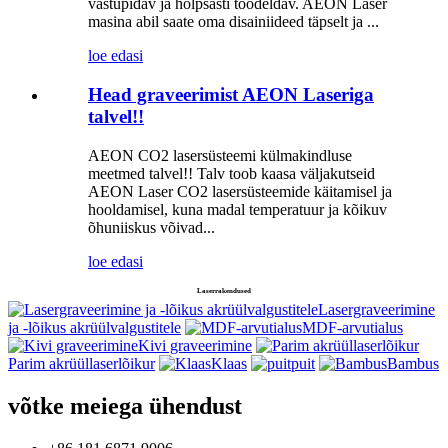
vastupidav ja hõlpsasti töödeldav. AEON Laser
masina abil saate oma disainiideed täpselt ja ...
loe edasi
Head graveerimist AEON Laseriga
talvel!!
AEON CO2 lasersüsteemi külmakindluse
meetmed talvel!! Talv toob kaasa väljakutseid
AEON Laser CO2 lasersüsteemide käitamisel ja
hooldamisel, kuna madal temperatuur ja kõikuv
õhuniiskus võivad...
loe edasi
Laserrakendused
Lasergraveerimine
ja -lõikus akrüülvalgustitele
MDF-arvutialus
Kivi graveerimine
Parim akrüüllaserlõikur
Klaas
puit
Bambus
võtke meiega ühendust