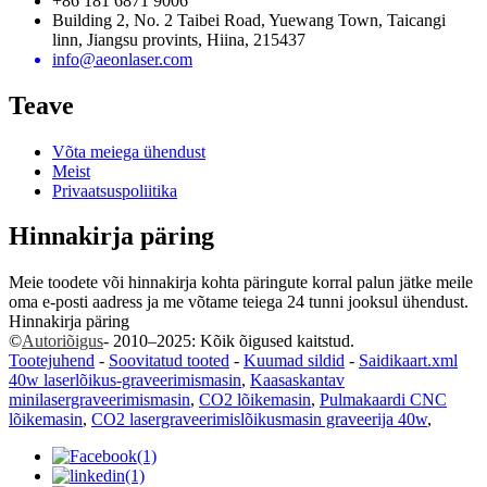
+86 181 6871 9006
Building 2, No. 2 Taibei Road, Yuewang Town, Taicangi
linn, Jiangsu provints, Hiina, 215437
info@aeonlaser.com
Teave
Võta meiega ühendust
Meist
Privaatsuspoliitika
Hinnakirja päring
Meie toodete või hinnakirja kohta päringute korral palun jätke meile
oma e-posti aadress ja me võtame teiega 24 tunni jooksul ühendust.
Hinnakirja päring
©
Autoriõigus
- 2010–2025: Kõik õigused kaitstud.
Tootejuhend
-
Soovitatud tooted
-
Kuumad sildid
-
Saidikaart.xml
40w laserlõikus-graveerimismasin
,
Kaasaskantav
minilasergraveerimismasin
,
CO2 lõikemasin
,
Pulmakaardi CNC
lõikemasin
,
CO2 lasergraveerimislõikusmasin graveerija 40w
,