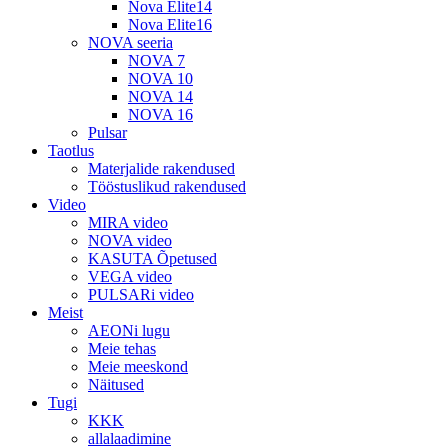
Nova Elite14
Nova Elite16
NOVA seeria
NOVA 7
NOVA 10
NOVA 14
NOVA 16
Pulsar
Taotlus
Materjalide rakendused
Tööstuslikud rakendused
Video
MIRA video
NOVA video
KASUTA Õpetused
VEGA video
PULSARi video
Meist
AEONi lugu
Meie tehas
Meie meeskond
Näitused
Tugi
KKK
allalaadimine