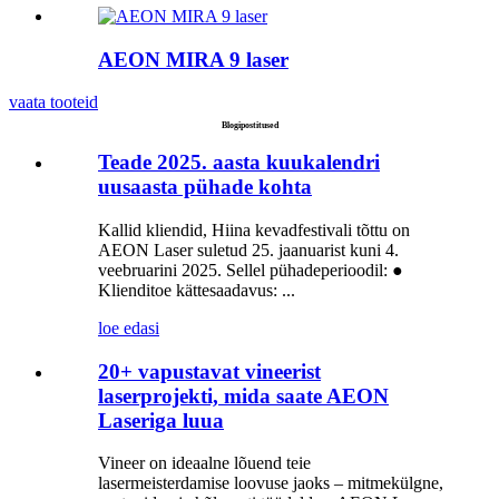
AEON MIRA 9 laser
vaata tooteid
Blogipostitused
Teade 2025. aasta kuukalendri
uusaasta pühade kohta
Kallid kliendid, Hiina kevadfestivali tõttu on
AEON Laser suletud 25. jaanuarist kuni 4.
veebruarini 2025. Sellel pühadeperioodil: ●
Klienditoe kättesaadavus: ...
loe edasi
20+ vapustavat vineerist
laserprojekti, mida saate AEON
Laseriga luua
Vineer on ideaalne lõuend teie
lasermeisterdamise loovuse jaoks – mitmekülgne,