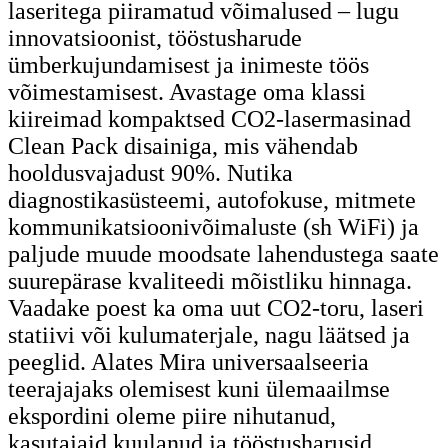
laseritega piiramatud võimalused – lugu
innovatsioonist, tööstusharude
ümberkujundamisest ja inimeste töös
võimestamisest. Avastage oma klassi
kiireimad kompaktsed CO2-lasermasinad
Clean Pack disainiga, mis vähendab
hooldusvajadust 90%. Nutika
diagnostikasüsteemi, autofokuse, mitmete
kommunikatsioonivõimaluste (sh WiFi) ja
paljude muude moodsate lahendustega saate
suurepärase kvaliteedi mõistliku hinnaga.
Vaadake poest ka oma uut CO2-toru, laseri
statiivi või kulumaterjale, nagu läätsed ja
peeglid. Alates Mira universaalseeria
teerajajaks olemisest kuni ülemaailmse
ekspordini oleme piire nihutanud,
kasutajaid kuulanud ja tööstusharusid