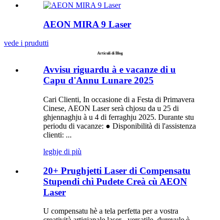
AEON MIRA 9 Laser
vede i prudutti
Articuli di Blog
Avvisu riguardu à e vacanze di u
Capu d'Annu Lunare 2025
Cari Clienti, In occasione di a Festa di Primavera
Cinese, AEON Laser serà chjosu da u 25 di
ghjennaghju à u 4 di ferraghju 2025. Durante stu
periodu di vacanze: ● Disponibilità di l'assistenza
clienti: ...
leghje di più
20+ Prughjetti Laser di Compensatu
Stupendi chì Pudete Creà cù AEON
Laser
U compensatu hè a tela perfetta per a vostra
creatività artigianale laser - versatile, durevule è