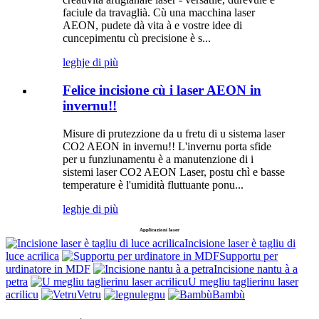
faciule da travaglià. Cù una macchina laser
AEON, pudete dà vita à e vostre idee di
cuncepimentu cù precisione è s...
leghje di più
Felice incisione cù i laser AEON in
invernu!!
Misure di prutezzione da u fretu di u sistema laser
CO2 AEON in invernu!! L'invernu porta sfide
per u funziunamentu è a manutenzione di i
sistemi laser CO2 AEON Laser, postu chì e basse
temperature è l'umidità fluttuante ponu...
leghje di più
Applicazioni laser
Incisione laser è tagliu di
luce acrilica
Supportu per
urdinatore in MDF
Incisione nantu à a
petra
U megliu taglierinu laser
acrilicu
Vetru
legnu
Bambù