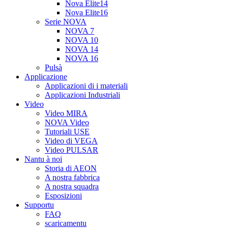
Nova Elite14
Nova Elite16
Serie NOVA
NOVA 7
NOVA 10
NOVA 14
NOVA 16
Pulsà
Applicazione
Applicazioni di i materiali
Applicazioni Industriali
Video
Video MIRA
NOVA Video
Tutoriali USE
Video di VEGA
Video PULSAR
Nantu à noi
Storia di AEON
A nostra fabbrica
A nostra squadra
Esposizioni
Supportu
FAQ
scaricamentu