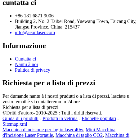
cuntatta ci
+86 181 6871 9006
Building 2, No. 2 Taibei Road, Yuewang Town, Taicang City,
Jiangsu Province, China, 215437
info@aeonlaser.com
Infurmazione
Cuntatta ci
Nantu à noi
Pulitica di privacy
Richiesta per a lista di prezzi
Per dumande nantu à i nostri prudutti o a lista di prezzi, lasciate u
vostru email è vi cuntatteremu in 24 ore.
Richiesta per a lista di prezzi
©
Dritti d'autore
- 2010-2025 : Tutti i diritti riservati.
Guida di i prudutti
-
Prodotti in vetrina
-
Etichette populari
-
Sitemap.xml
Macchina d'incisione per taglio laser 40w
,
Mini Macchina
d'Incisione Laser Portatile
,
Macchina di taglio CO2
,
Macchina di