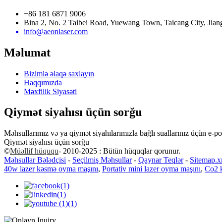
+86 181 6871 9006
Bina 2, No. 2 Taibei Road, Yuewang Town, Taicang City, Jian
info@aeonlaser.com
Məlumat
Bizimlə əlaqə saxlayın
Haqqımızda
Məxfilik Siyasəti
Qiymət siyahısı üçün sorğu
Məhsullarımız və ya qiymət siyahılarımızla bağlı suallarınız üçün e-p
Qiymət siyahısı üçün sorğu
©
Müəllif hüququ
- 2010-2025 : Bütün hüquqlar qorunur.
Məhsullar Bələdçisi
-
Seçilmiş Məhsullar
-
Qaynar Teqlər
-
Sitemap.x
40w lazer kəsmə oyma maşını
,
Portativ mini lazer oyma maşını
,
Co2 k