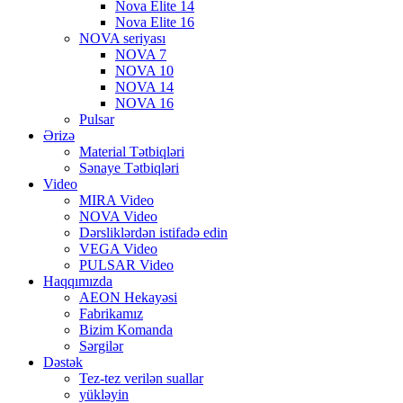
Nova Elite 14
Nova Elite 16
NOVA seriyası
NOVA 7
NOVA 10
NOVA 14
NOVA 16
Pulsar
Ərizə
Material Tətbiqləri
Sənaye Tətbiqləri
Video
MIRA Video
NOVA Video
Dərsliklərdən istifadə edin
VEGA Video
PULSAR Video
Haqqımızda
AEON Hekayəsi
Fabrikamız
Bizim Komanda
Sərgilər
Dəstək
Tez-tez verilən suallar
yükləyin