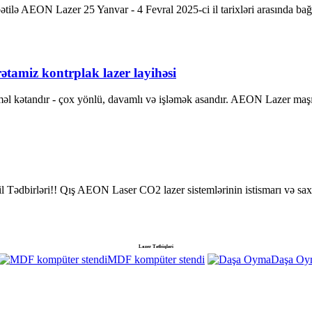
bətilə AEON Lazer 25 Yanvar - 4 Fevral 2025-ci il tarixləri arasında 
ətamiz kontrplak lazer layihəsi
əl kətandır - çox yönlü, davamlı və işləmək asandır. AEON Lazer maşını
birləri!! Qış AEON Laser CO2 lazer sistemlərinin istismarı və saxlanm
Lazer Tətbiqləri
MDF kompüter stendi
Daşa Oy