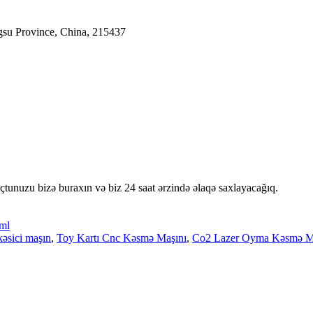
gsu Province, China, 215437
oçtunuzu bizə buraxın və biz 24 saat ərzində əlaqə saxlayacağıq.
ml
əsici maşın
,
Toy Kartı Cnc Kəsmə Maşını
,
Co2 Lazer Oyma Kəsmə M