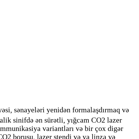
ayəsi, sənayeləri yenidən formalaşdırmaq və
lik sinifdə ən sürətli, yığcam CO2 lazer
kommunikasiya variantları və bir çox digər
O2 borusu, lazer stendi və ya linza və