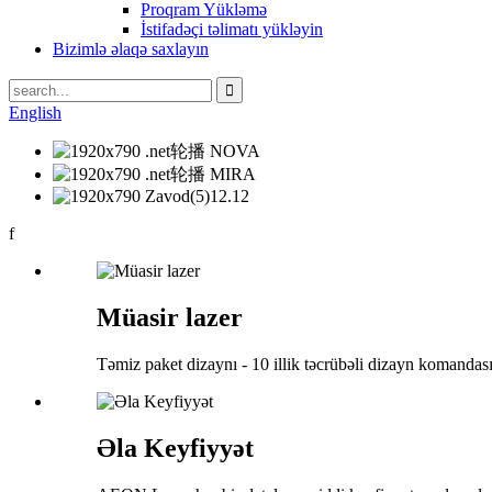
Proqram Yükləmə
İstifadəçi təlimatı yükləyin
Bizimlə əlaqə saxlayın
English
f
Müasir lazer
Təmiz paket dizaynı - 10 illik təcrübəli dizayn komandası
Əla Keyfiyyət