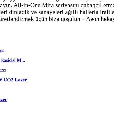
ayın. All-in-One Mira seriyasını qabaqcıl etmə
ləri dinlədik və sənayeləri ağıllı həllərlə irəli
ürətləndirmək üçün bizə qoşulun – Aeon hekayə
sicisi M...
 CO2 Lazer
zer