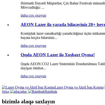
Hörmətli Dəyərli Müştərilər, Çin Bahar Festivalı münasi
Mövcudluğu: ...
daha çox oxuyun
AEON Lazer ilə yarada biləcəyiniz 20+ heyr
Kontrplak lazer sənətkarlığı yaradıcılığınız üçün mükəmm
həyata keçirə bilərsiniz...
daha çox oxuyun
Qışda AEON Lazer ilə Xoşbəxt Oyma!
Qışda AEON CO2 Lazer Sisteminin Dondurulması Təhlil Təd
dəyişən rütubət...
daha çox oxuyun
Lazer Oyma və Akril İşıq Kəsmə
Şüşə
ağac
Bambuk
bizimlə əlaqə saxlayın