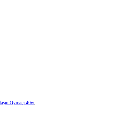
aşın Oymaçı 40w
,