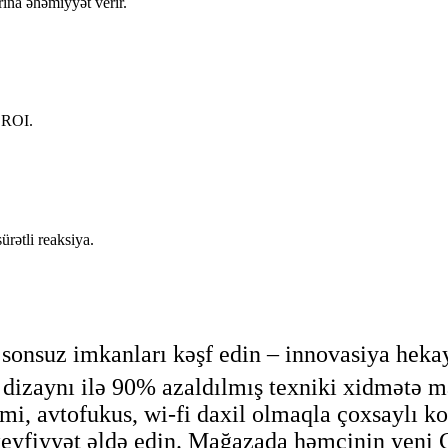
ına əhəmiyyət verir.
n ROI.
ürətli reaksiya.
ə sonsuz imkanları kəşf edin – innovasiya hek
 dizaynı ilə 90% azaldılmış texniki xidmətə ma
temi, avtofukus, wi-fi daxil olmaqla çoxsaylı 
keyfiyyət əldə edin. Mağazada həmçinin yeni C