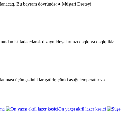
bağlanacaq. Bu bayram dövründə: ● Müştəri Dəstəyi
ndan istifadə edərək dizayn ideyalarınızı dəqiq və dəqiqliklə
ası üçün çətinliklər gətirir, çünki aşağı temperatur və
ma
Ən yaxşı akril lazer kəsici