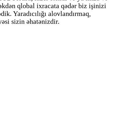
kdən qlobal ixracata qədər biz işinizi
lədik. Yaradıcılığı alovlandırmaq,
si sizin əhatənizdir.