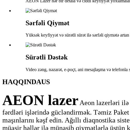
AEON Lazer hər bir detala və ciddi keyfiyyət yoxlamalar
Sərfəli Qiymət
Yüksək keyfiyyət və sürətli sürət ilə sərfəli qiymətə arta
Sürətli Dəstək
Video zəng, nəzarət, e-poçt, ani mesajlaşma və telefonla s
HAQQINDA
US
AEON lazer
Aeon lazerləri il
fərdləri işlərində gücləndirmək. Təmiz Paket
maşınlarını kəşf edin. Ağıllı diaqnostika sis
müasir həllər ilə münasib qiymətlərlə üstün 