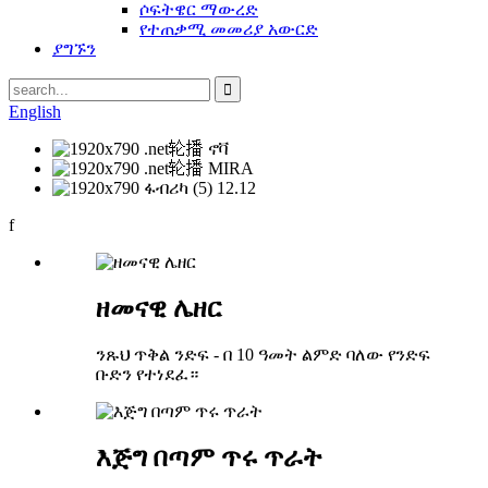
ሶፍትዌር ማውረድ
የተጠቃሚ መመሪያ አውርድ
ያግኙን
English
f
ዘመናዊ ሌዘር
ንጹህ ጥቅል ንድፍ - በ 10 ዓመት ልምድ ባለው የንድፍ
ቡድን የተነደፈ።
እጅግ በጣም ጥሩ ጥራት