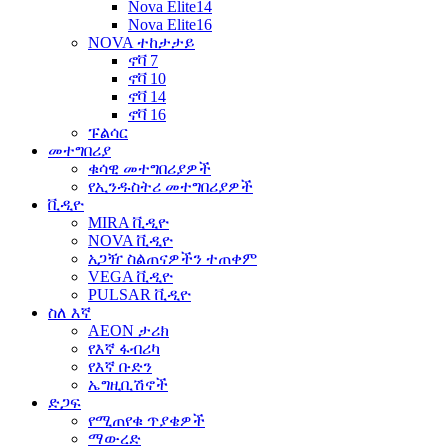
Nova Elite14
Nova Elite16
NOVA ተከታታይ
ኖቫ 7
ኖቫ 10
ኖቫ 14
ኖቫ 16
ፑልሳር
መተግበሪያ
ቁሳዊ መተግበሪያዎች
የኢንዱስትሪ መተግበሪያዎች
ቪዲዮ
MIRA ቪዲዮ
NOVA ቪዲዮ
አጋዥ ስልጠናዎችን ተጠቀም
VEGA ቪዲዮ
PULSAR ቪዲዮ
ስለ እኛ
AEON ታሪክ
የእኛ ፋብሪካ
የእኛ ቡድን
ኤግዚቢሽኖች
ድጋፍ
የሚጠየቁ ጥያቄዎች
ማውረድ