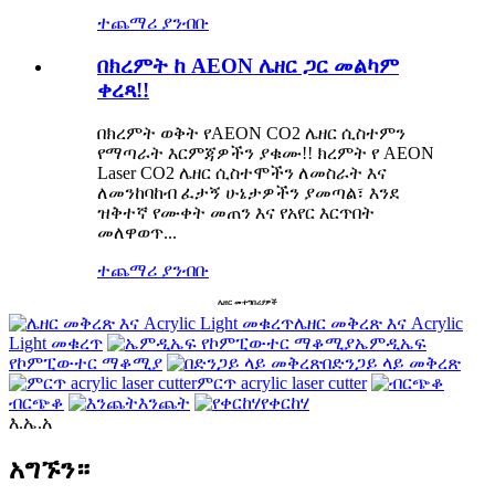
ተጨማሪ ያንብቡ
በክረምት ከ AEON ሌዘር ጋር መልካም
ቀረጻ!!
በክረምት ወቅት የAEON CO2 ሌዘር ሲስተምን
የማጣራት እርምጃዎችን ያቁሙ!! ክረምት የ AEON
Laser CO2 ሌዘር ሲስተሞችን ለመስራት እና
ለመንከባከብ ፈታኝ ሁኔታዎችን ያመጣል፣ እንደ
ዝቅተኛ የሙቀት መጠን እና የአየር እርጥበት
መለዋወጥ...
ተጨማሪ ያንብቡ
ሌዘር መተግበሪያዎች
ሌዘር መቅረጽ እና Acrylic
Light መቁረጥ
ኤምዲኤፍ
የኮምፒውተር ማቆሚያ
በድንጋይ ላይ መቅረጽ
ምርጥ acrylic laser cutter
ብርጭቆ
እንጨት
የቀርከሃ
እ.ኤ.አ
አግኙን።