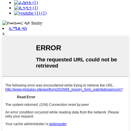
ኢሜል ላክ
x