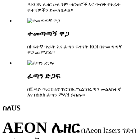
AEON ሌዘር ሁሉንም ዝርዝሮች እና ጥብቅ የጥራት
ፍተሻዎችን ይመለከታል።
ተመጣጣኝ ዋጋ
በከፍተኛ ጥራት እና ፈጣን ፍጥነት ROI በተመጣጣኝ
ዋጋ ጨምሯል።
ፈጣን ድጋፍ
በቪዲዮ ጥሪ፣በቁጥጥር፣በኢሜል፣በፈጣን መልእክተኛ
እና በስልክ ፈጣን ምላሽ ይስጡ።
ስለ
US
AEON ሌዘር
በAeon lasers ገደብ