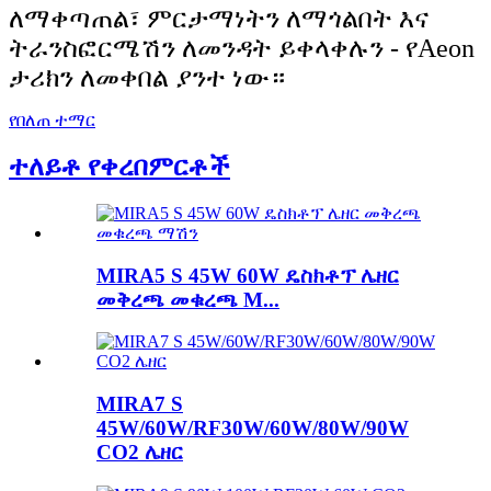
ለማቀጣጠል፣ ምርታማነትን ለማጎልበት እና
ትራንስፎርሜሽን ለመንዳት ይቀላቀሉን - የAeon
ታሪክን ለመቀበል ያንተ ነው።
የበለጠ ተማር
ተለይቶ የቀረበ
ምርቶች
MIRA5 S 45W 60W ዴስክቶፕ ሌዘር
መቅረጫ መቁረጫ M...
MIRA7 S
45W/60W/RF30W/60W/80W/90W
CO2 ሌዘር