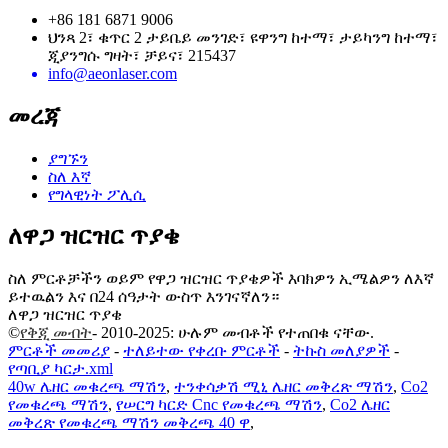
+86 181 6871 9006
ህንጻ 2፣ ቁጥር 2 ታይቤይ መንገድ፣ ዩዋንግ ከተማ፣ ታይካንግ ከተማ፣
ጂያንግሱ ግዛት፣ ቻይና፣ 215437
info@aeonlaser.com
መረጃ
ያግኙን
ስለ እኛ
የግላዊነት ፖሊሲ
ለዋጋ ዝርዝር ጥያቄ
ስለ ምርቶቻችን ወይም የዋጋ ዝርዝር ጥያቄዎች እባክዎን ኢሜልዎን ለእኛ
ይተዉልን እና በ24 ሰዓታት ውስጥ እንገናኛለን።
ለዋጋ ዝርዝር ጥያቄ
©
የቅጂ መብት
- 2010-2025: ሁሉም መብቶች የተጠበቁ ናቸው.
ምርቶች መመሪያ
-
ተለይተው የቀረቡ ምርቶች
-
ትኩስ መለያዎች
-
የጣቢያ ካርታ.xml
40w ሌዘር መቁረጫ ማሽን
,
ተንቀሳቃሽ ሚኒ ሌዘር መቅረጽ ማሽን
,
Co2
የመቁረጫ ማሽን
,
የሠርግ ካርድ Cnc የመቁረጫ ማሽን
,
Co2 ሌዘር
መቅረጽ የመቁረጫ ማሽን መቅረጫ 40 ዋ
,