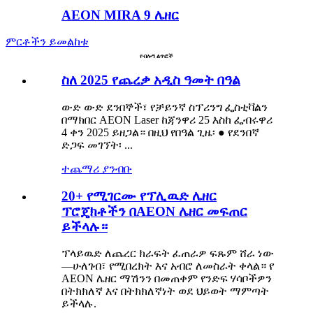
AEON MIRA 9 ሌዘር
ምርቶችን ይመልከቱ
የብሎግ ልጥፎች
ስለ 2025 የጨረቃ አዲስ ዓመት በዓል
ውድ ውድ ደንበኞች፣ የቻይንኛ ስፕሪንግ ፌስቲቫልን
በማክበር AEON Laser ከጃንዋሪ 25 እስከ ፌብሩዋሪ
4 ቀን 2025 ይዘጋል። በዚህ የበዓል ጊዜ፡ ● የደንበኛ
ድጋፍ መገኘት፡ ...
ተጨማሪ ያንብቡ
20+ የሚገርሙ የፕሊዉድ ሌዘር
ፕሮጄክቶችን በAEON ሌዘር መፍጠር
ይችላሉ።
ፕላይዉድ ለጨረር ክራፍት ፈጠራዎ ፍጹም ሸራ ነው
—ሁለገብ፣ የሚበረክት እና አብሮ ለመስራት ቀላል። የ
AEON ሌዘር ማሽንን በመጠቀም የንድፍ ሃሳቦችዎን
በትክክለኛ እና በትክክለኛነት ወደ ህይወት ማምጣት
ይችላሉ.