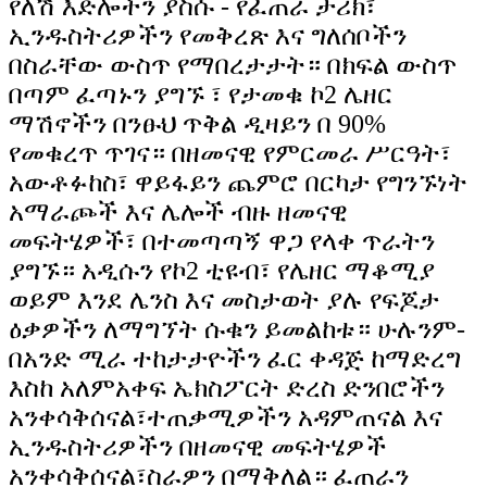
የለሽ እድሎችን ያስሱ - የፈጠራ ታሪክ፣
ኢንዱስትሪዎችን የመቅረጽ እና ግለሰቦችን
በስራቸው ውስጥ የማበረታታት። በክፍል ውስጥ
በጣም ፈጣኑን ያግኙ ፣ የታመቁ ኮ2 ሌዘር
ማሽኖችን በንፁህ ጥቅል ዲዛይን በ 90%
የመቁረጥ ጥገና። በዘመናዊ የምርመራ ሥርዓት፣
አውቶፉከስ፣ ዋይፋይን ጨምሮ በርካታ የግንኙነት
አማራጮች እና ሌሎች ብዙ ዘመናዊ
መፍትሄዎች፣ በተመጣጣኝ ዋጋ የላቀ ጥራትን
ያግኙ። አዲሱን የኮ2 ቲዩብ፣ የሌዘር ማቆሚያ
ወይም እንደ ሌንስ እና መስታወት ያሉ የፍጆታ
ዕቃዎችን ለማግኘት ሱቁን ይመልከቱ። ሁሉንም-
በአንድ ሚራ ተከታታዮችን ፈር ቀዳጅ ከማድረግ
እስከ አለምአቀፍ ኤክስፖርት ድረስ ድንበሮችን
አንቀሳቅሰናል፣ተጠቃሚዎችን አዳምጠናል እና
ኢንዱስትሪዎችን በዘመናዊ መፍትሄዎች
አንቀሳቅሰናል፣ስራዎን በማቅለል። ፈጠራን