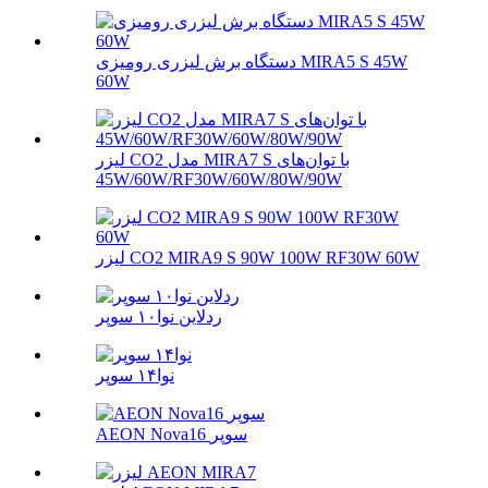
دستگاه برش لیزری رومیزی MIRA5 S 45W
60W
لیزر CO2 مدل MIRA7 S با توان‌های
45W/60W/RF30W/60W/80W/90W
لیزر CO2 MIRA9 S 90W 100W RF30W 60W
ردلاین نوا۱۰ سوپر
نوا۱۴ سوپر
AEON Nova16 سوپر